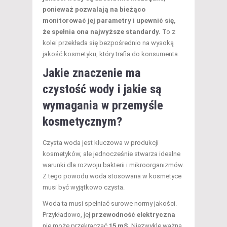
ponieważ pozwalają na bieżąco
monitorować jej parametry i upewnić się,
że spełnia ona najwyższe standardy.
To z
kolei przekłada się bezpośrednio na wysoką
jakość kosmetyku, który trafia do konsumenta.
Jakie znaczenie ma
czystość wody i jakie są
wymagania w przemyśle
kosmetycznym?
Czysta woda jest kluczowa w produkcji
kosmetyków, ale jednocześnie stwarza idealne
warunki dla rozwoju bakterii i mikroorganizmów.
Z tego powodu woda stosowana w kosmetyce
musi być wyjątkowo czysta.
Woda ta musi spełniać surowe normy jakości.
Przykładowo, jej
przewodność elektryczna
nie może przekraczać
15 mS
. Niezwykle ważna