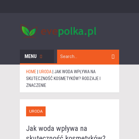
MENU
HOME
|
URODA
|
JAK WODA WPŁYWA NA
SKUTECZNOŚĆ KOSMETYKÓW? RODZAJE I
ZNACZENIE
URODA
Jak woda wpływa na
skuteczność kosmetyków?