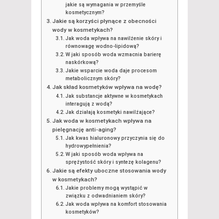
jakie są wymagania w przemyśle
kosmetycznym?
Jakie są korzyści płynące z obecności
wody w kosmetykach?
Jak woda wpływa na nawilżenie skóry i
równowagę wodno-lipidową?
W jaki sposób woda wzmacnia barierę
naskórkową?
Jakie wsparcie woda daje procesom
metabolicznym skóry?
Jak skład kosmetyków wpływa na wodę?
Jak substancje aktywne w kosmetykach
interagują z wodą?
Jak działają kosmetyki nawilżające?
Jak woda w kosmetykach wpływa na
pielęgnację anti-aging?
Jak kwas hialuronowy przyczynia się do
hydrowypełnienia?
W jaki sposób woda wpływa na
sprężystość skóry i syntezę kolagenu?
Jakie są efekty uboczne stosowania wody
w kosmetykach?
Jakie problemy mogą wystąpić w
związku z odwadnianiem skóry?
Jak woda wpływa na komfort stosowania
kosmetyków?