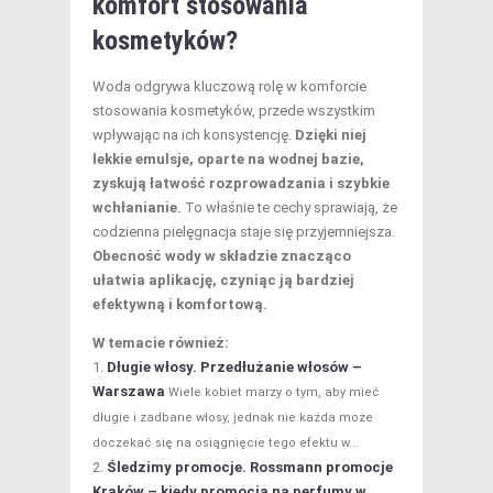
komfort stosowania
kosmetyków?
Woda odgrywa kluczową rolę w komforcie
stosowania kosmetyków, przede wszystkim
wpływając na ich konsystencję.
Dzięki niej
lekkie emulsje, oparte na wodnej bazie,
zyskują łatwość rozprowadzania i szybkie
wchłanianie.
To właśnie te cechy sprawiają, że
codzienna pielęgnacja staje się przyjemniejsza.
Obecność wody w składzie znacząco
ułatwia aplikację, czyniąc ją bardziej
efektywną i komfortową.
W temacie również:
Długie włosy. Przedłużanie włosów –
Warszawa
Wiele kobiet marzy o tym, aby mieć
długie i zadbane włosy, jednak nie każda może
doczekać się na osiągnięcie tego efektu w...
Śledzimy promocje. Rossmann promocje
Kraków – kiedy promocja na perfumy w