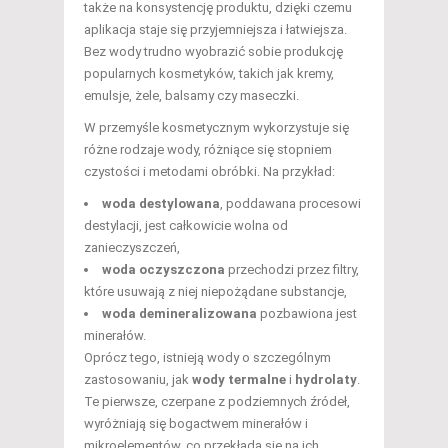
także na konsystencję produktu, dzięki czemu
aplikacja staje się przyjemniejsza i łatwiejsza.
Bez wody trudno wyobrazić sobie produkcję
popularnych kosmetyków, takich jak kremy,
emulsje, żele, balsamy czy maseczki.
W przemyśle kosmetycznym wykorzystuje się
różne rodzaje wody, różniące się stopniem
czystości i metodami obróbki. Na przykład:
woda destylowana
, poddawana procesowi
destylacji, jest całkowicie wolna od
zanieczyszczeń,
woda oczyszczona
przechodzi przez filtry,
które usuwają z niej niepożądane substancje,
woda demineralizowana
pozbawiona jest
minerałów.
Oprócz tego, istnieją wody o szczególnym
zastosowaniu, jak
wody termalne
i
hydrolaty
.
Te pierwsze, czerpane z podziemnych źródeł,
wyróżniają się bogactwem minerałów i
mikroelementów, co przekłada się na ich