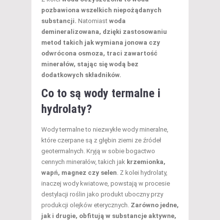
pozbawiona wszelkich niepożądanych
substancji.
Natomiast
woda
demineralizowana, dzięki zastosowaniu
metod takich jak wymiana jonowa czy
odwrócona osmoza, traci zawartość
minerałów, stając się wodą bez
dodatkowych składników.
Co to są wody termalne i
hydrolaty?
Wody termalne to niezwykłe wody mineralne,
które czerpane są z głębin ziemi ze źródeł
geotermalnych. Kryją w sobie bogactwo
cennych minerałów, takich jak
krzemionka,
wapń, magnez czy selen
. Z kolei hydrolaty,
inaczej wody kwiatowe, powstają w procesie
destylacji roślin jako produkt uboczny przy
produkcji olejków eterycznych.
Zarówno jedne,
jak i drugie, obfitują w substancje aktywne,