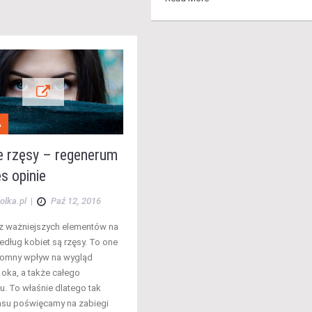
A
e rzęsy – regenerum
s opinie
olka.pl
|
Paź 12, 2016
z ważniejszych elementów na
edług kobiet są rzęsy. To one
romny wpływ na wygląd
oka, a także całego
u. To właśnie dlatego tak
asu poświęcamy na zabiegi