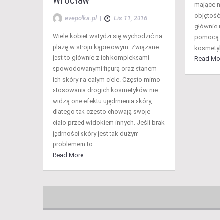
Wrocław
mające n
objętość
evepolka.pl
|
Lis 11, 2016
głównie 
Wiele kobiet wstydzi się wychodzić na
pomocą 
plażę w stroju kąpielowym. Związane
kosmety
jest to głównie z ich kompleksami
Read Mo
spowodowanymi figurą oraz stanem
ich skóry na całym ciele. Często mimo
stosowania drogich kosmetyków nie
widzą one efektu ujędrnienia skóry,
dlatego tak często chowają swoje
ciało przed widokiem innych. Jeśli brak
jędrności skóry jest tak dużym
problemem to…
Read More