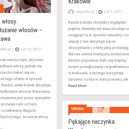
Krakowie
A
evepolka.pl
|
Lut 7, 2017
 włosy.
Każda kobieta chciałaby wyglądać
łużanie włosów –
pięknie. Niestety nie zawsze udaje s
osiągnąć to w sposób naturalny i co
zawa
więcej z nas decyduje się na
skorzystanie z oferty jaką posiadają
olka.pl
|
Lut 12, 2017
dla nas salony medycyny estetycznej
biet marzy o tym, aby mieć
Bardzo popularne stało się między
zadbane włosy, jednak nie
innymi powiększanie i wypełnianie u
oże doczekać się na
w Krakowie, z którego korzystają
cie tego efektu w sposób
zarówno osoby w starszy wieku, jak
y. Bardzo wiele kobiet decyduje
Read More
rzedłużanie włosów Warszawa,
konywane jest przez specjalne
i i pozwala nam od razu
URODA
ć oczekiwaną długość
Oprócz tego, że nasze włosy
Pękające naczynka.
…