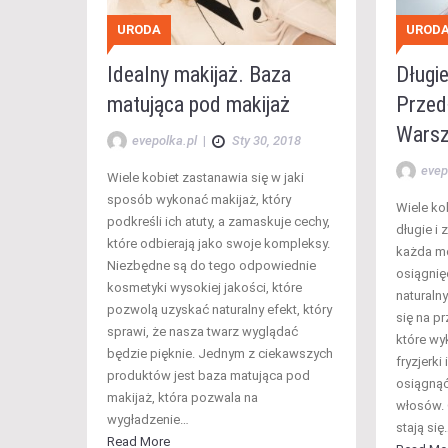
URODA
UROD
Idealny makijaż. Baza
Długie
matująca pod makijaż
Przed
Wars
evepolka.pl
|
Sty 30, 2018
evep
Wiele kobiet zastanawia się w jaki
sposób wykonać makijaż, który
Wiele ko
podkreśli ich atuty, a zamaskuje cechy,
długie i 
które odbierają jako swoje kompleksy.
każda m
Niezbędne są do tego odpowiednie
osiągnię
kosmetyki wysokiej jakości, które
naturaln
pozwolą uzyskać naturalny efekt, który
się na p
sprawi, że nasza twarz wyglądać
które wy
będzie pięknie. Jednym z ciekawszych
fryzjerk
produktów jest baza matująca pod
osiągną
makijaż, która pozwala na
włosów. 
wygładzenie…
stają się
Read More