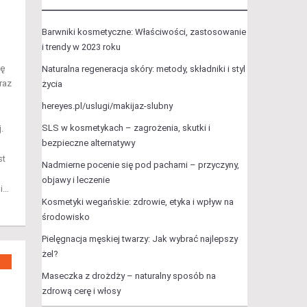
Barwniki kosmetyczne: Właściwości, zastosowanie
i trendy w 2023 roku
ię
Naturalna regeneracja skóry: metody, składniki i styl
raz
życia
hereyes.pl/uslugi/makijaz-slubny
SLS w kosmetykach – zagrożenia, skutki i
.
bezpieczne alternatywy
st
Nadmierne pocenie się pod pachami – przyczyny,
objawy i leczenie
 i…
Kosmetyki wegańskie: zdrowie, etyka i wpływ na
środowisko
Pielęgnacja męskiej twarzy: Jak wybrać najlepszy
żel?
Maseczka z drożdży – naturalny sposób na
zdrową cerę i włosy