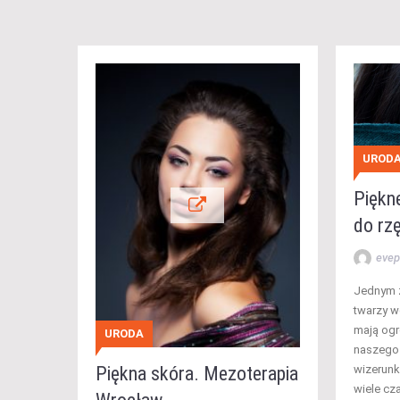
UROD
Piękn
do rzę
evep
Jednym 
twarzy w
mają og
URODA
naszego 
Piękna skóra. Mezoterapia
wizerunk
wiele cz