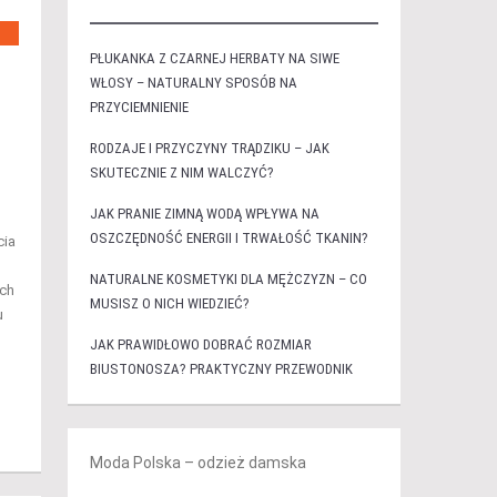
PŁUKANKA Z CZARNEJ HERBATY NA SIWE
WŁOSY – NATURALNY SPOSÓB NA
PRZYCIEMNIENIE
RODZAJE I PRZYCZYNY TRĄDZIKU – JAK
SKUTECZNIE Z NIM WALCZYĆ?
JAK PRANIE ZIMNĄ WODĄ WPŁYWA NA
OSZCZĘDNOŚĆ ENERGII I TRWAŁOŚĆ TKANIN?
cia
NATURALNE KOSMETYKI DLA MĘŻCZYZN – CO
ych
MUSISZ O NICH WIEDZIEĆ?
u
JAK PRAWIDŁOWO DOBRAĆ ROZMIAR
BIUSTONOSZA? PRAKTYCZNY PRZEWODNIK
Moda Polska – odzież damska