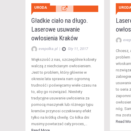
URODA
UROD
Gładkie ciało na długo.
Laser
Laserowe usuwanie
owłos
owłosienia Kraków
evep
evepolka.pl
|
Sty 11, 2017
Chcesz, a
problem 
Większość z nas, szczególnie kobiety
włoskami
walczą z niechcianym owłosieniem.
rozwiąza
Jest to problem, który głównie w
zabiegie
okresie lata sprawia nam ogromną
usuwanie
trudność i poświęcamy wiele czasu na
to seria
to, aby go rozwiązać. Niestety
zapomnie
tradycyjne usuwanie uwłosienia za
owłosieni
pomocą maszynek lub różnego typu
nóg. Sam
kremów przynosi oczekiwany efekt
ma zosta
tylko na krótką chwilę. Co kilka dni
Read Mo
musimy powtarzać cały proces,…
Read More