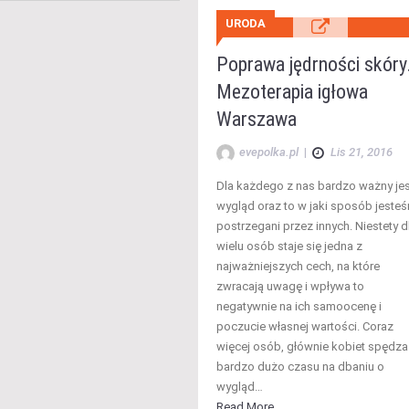
URODA
Poprawa jędrności skóry
Mezoterapia igłowa
Warszawa
evepolka.pl
|
Lis 21, 2016
Dla każdego z nas bardzo ważny jes
wygląd oraz to w jaki sposób jeste
postrzegani przez innych. Niestety d
wielu osób staje się jedna z
najważniejszych cech, na które
zwracają uwagę i wpływa to
negatywnie na ich samoocenę i
poczucie własnej wartości. Coraz
więcej osób, głównie kobiet spędza
bardzo dużo czasu na dbaniu o
wygląd…
Read More