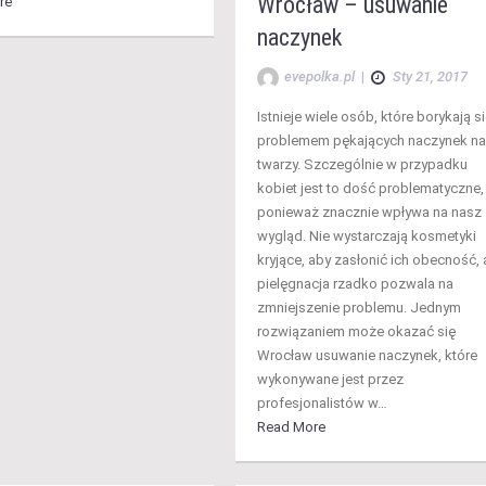
Wrocław – usuwanie
re
naczynek
evepolka.pl
|
Sty 21, 2017
Istnieje wiele osób, które borykają si
problemem pękających naczynek na
twarzy. Szczególnie w przypadku
kobiet jest to dość problematyczne,
ponieważ znacznie wpływa na nasz
wygląd. Nie wystarczają kosmetyki
kryjące, aby zasłonić ich obecność, 
pielęgnacja rzadko pozwala na
zmniejszenie problemu. Jednym
rozwiązaniem może okazać się
Wrocław usuwanie naczynek, które
wykonywane jest przez
profesjonalistów w…
Read More