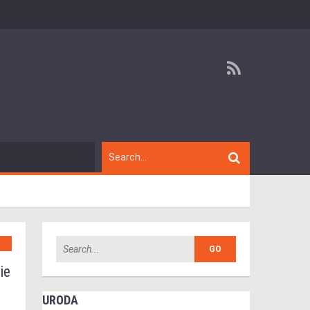
ie
URODA