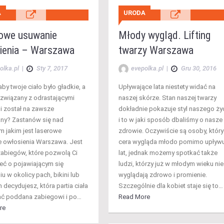
A
URODA
owe usuwanie
Młody wygląd. Lifting
ienia – Warszawa
twarzy Warszawa
olka.pl
|
Sty 7, 2017
evepolka.pl
|
Gru 30, 2016
by twoje ciało było gładkie, a
Upływające lata niestety widać na
związany z odrastającymi
naszej skórze. Stan naszej twarzy
 został na zawsze
dokładnie pokazuje styl naszego ży
ny? Zastanów się nad
i to w jaki sposób dbaliśmy o nasze
m jakim jest laserowe
zdrowie. Oczywiście są osoby, któr
 owłosienia Warszawa. Jest
cera wygląda młodo pomimo upływ
 zabiegów, które pozwolą Ci
lat, jednak możemy spotkać także
ć o pojawiającym się
ludzi, którzy już w młodym wieku nie
u w okolicy pach, bikini lub
wyglądają zdrowo i promienie.
 decydujesz, która partia ciała
Szczególnie dla kobiet staje się to…
ć poddana zabiegowi i po…
Read More
re