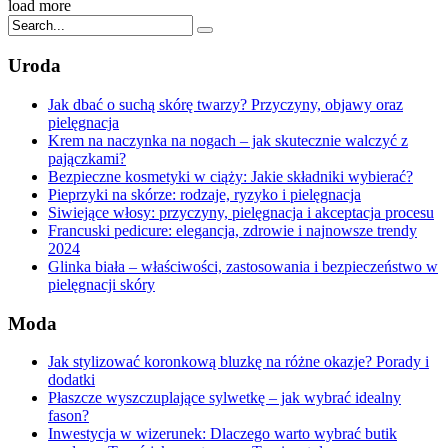
load more
Uroda
Jak dbać o suchą skórę twarzy? Przyczyny, objawy oraz
pielęgnacja
Krem na naczynka na nogach – jak skutecznie walczyć z
pajączkami?
Bezpieczne kosmetyki w ciąży: Jakie składniki wybierać?
Pieprzyki na skórze: rodzaje, ryzyko i pielęgnacja
Siwiejące włosy: przyczyny, pielęgnacja i akceptacja procesu
Francuski pedicure: elegancja, zdrowie i najnowsze trendy
2024
Glinka biała – właściwości, zastosowania i bezpieczeństwo w
pielęgnacji skóry
Moda
Jak stylizować koronkową bluzkę na różne okazje? Porady i
dodatki
Płaszcze wyszczuplające sylwetkę – jak wybrać idealny
fason?
Inwestycja w wizerunek: Dlaczego warto wybrać butik