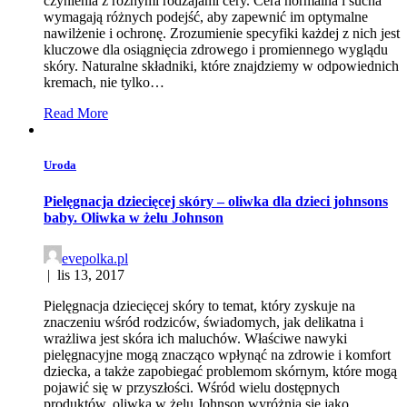
czynienia z różnymi rodzajami cery. Cera normalna i sucha
wymagają różnych podejść, aby zapewnić im optymalne
nawilżenie i ochronę. Zrozumienie specyfiki każdej z nich jest
kluczowe dla osiągnięcia zdrowego i promiennego wyglądu
skóry. Naturalne składniki, które znajdziemy w odpowiednich
kremach, nie tylko…
Read More
Uroda
Pielęgnacja dziecięcej skóry – oliwka dla dzieci johnsons
baby. Oliwka w żelu Johnson
evepolka.pl
|
lis 13, 2017
Pielęgnacja dziecięcej skóry to temat, który zyskuje na
znaczeniu wśród rodziców, świadomych, jak delikatna i
wrażliwa jest skóra ich maluchów. Właściwe nawyki
pielęgnacyjne mogą znacząco wpłynąć na zdrowie i komfort
dziecka, a także zapobiegać problemom skórnym, które mogą
pojawić się w przyszłości. Wśród wielu dostępnych
produktów, oliwka w żelu Johnson wyróżnia się jako