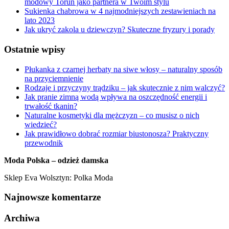
modowy Toruń jako partnera w Twoim stylu
Sukienka chabrowa w 4 najmodniejszych zestawieniach na
lato 2023
Jak ukryć zakola u dziewczyn? Skuteczne fryzury i porady
Ostatnie wpisy
Płukanka z czarnej herbaty na siwe włosy – naturalny sposób
na przyciemnienie
Rodzaje i przyczyny trądziku – jak skutecznie z nim walczyć?
Jak pranie zimną wodą wpływa na oszczędność energii i
trwałość tkanin?
Naturalne kosmetyki dla mężczyzn – co musisz o nich
wiedzieć?
Jak prawidłowo dobrać rozmiar biustonosza? Praktyczny
przewodnik
Moda Polska – odzież damska
Sklep Eva Wolsztyn: Polka Moda
Najnowsze komentarze
Archiwa