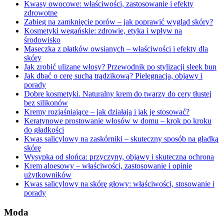
Kwasy owocowe: właściwości, zastosowanie i efekty
zdrowotne
Zabieg na zamknięcie porów – jak poprawić wygląd skóry?
Kosmetyki wegańskie: zdrowie, etyka i wpływ na
środowisko
Maseczka z płatków owsianych – właściwości i efekty dla
skóry
Jak zrobić ulizane włosy? Przewodnik po stylizacji sleek bun
Jak dbać o cerę suchą trądzikową? Pielęgnacja, objawy i
porady
Dobre kosmetyki. Naturalny krem do twarzy do cery tłustej
bez silikonów
Kremy rozjaśniające – jak działają i jak je stosować?
Keratynowe prostowanie włosów w domu – krok po kroku
do gładkości
Kwas salicylowy na zaskórniki – skuteczny sposób na gładką
skórę
Wysypka od słońca: przyczyny, objawy i skuteczna ochrona
Krem aloesowy – właściwości, zastosowanie i opinie
użytkowników
Kwas salicylowy na skórę głowy: właściwości, stosowanie i
porady
Moda