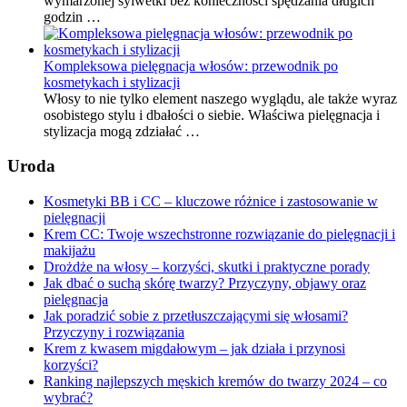
wymarzonej sylwetki bez konieczności spędzania długich
godzin …
Kompleksowa pielęgnacja włosów: przewodnik po
kosmetykach i stylizacji
Włosy to nie tylko element naszego wyglądu, ale także wyraz
osobistego stylu i dbałości o siebie. Właściwa pielęgnacja i
stylizacja mogą zdziałać …
Uroda
Kosmetyki BB i CC – kluczowe różnice i zastosowanie w
pielęgnacji
Krem CC: Twoje wszechstronne rozwiązanie do pielęgnacji i
makijażu
Drożdże na włosy – korzyści, skutki i praktyczne porady
Jak dbać o suchą skórę twarzy? Przyczyny, objawy oraz
pielęgnacja
Jak poradzić sobie z przetłuszczającymi się włosami?
Przyczyny i rozwiązania
Krem z kwasem migdałowym – jak działa i przynosi
korzyści?
Ranking najlepszych męskich kremów do twarzy 2024 – co
wybrać?