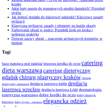
kostkę
Jakie buty pasują do granatowych spodni damskich? Przegląd
stylów
Jak dobrać dodatki do fuksjowej sukienki? Kluczowe zasady
stylizacji
Klasyczna stylizacja: zasady i elementy na każdą okazję
Farbowanie ubrań w pralce: Poradnik krok po kroku i
najlepsze praktyki
Dziwne nazwy ubrań – znaczenie archaicznych terminów w
modzie
Tagi
catering
baza matująca pod makijaż
brązowa kredka do oczu
dieta warszawa
catering dietetyczny
gdańsk
chirurg plastyczny kraków
chirurg
depilacja
depilacja laserowa lublin
plastyczny warszawa
laserowa wrocław
dermatologia
depilacja laserowa Łódź
estetyczna warszawa
dobre kredki do oczu
dobry dietetyk
elegancka odzież
katowice
dobry fryzjer - warszawa