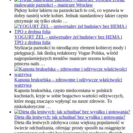
malowanie paznokci – manicure Wrocław
Piękny kolor lakieru na paznokciach to coś, co wprawia w
dobry nastrój wiele kobiet. Jednak standardowy lakier często
utrzymuje się tylko około …
YOGURT ŻEL – uniwersalny żel budujący bez HEMA i
TPO z drobną folią
Stylizacja paznokci to nieodłączny element kobiecej mody i
pielęgnacji. Jak śledzą redaktorzy Vogue Polska, wśród
najpopularniejszych trendów manicure sezonu królują
princess nails …
Kapusta brukselska – zdrowotne i odżywcze właściwości
warzywa
Kapusta brukselska, często niedoceniana w polskich
kuchniach, kryje w sobie bogactwo wartości odżywczych,
które mogą znacząco wpłynąć na nasze zdrowie. To
niskokaloryczne …
Dieta dla leniwych: jak schudnąć bez wysiłku i gotowania?
Dieta dla leniwych zdobywa coraz większą popularność w
świecie odchudzania, oferując prosty sposób na osiągnięcie