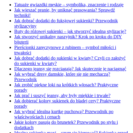
Tatuaże gwiazdki męskie – symbolika, znaczenie i rodzaje
Jak wieszać pranie, by uniknąć prasowania? Sprawdź
techniki!
Jak dobrać dodatki do fuksjowej sukienki? Przewodnik
stylizacyjny
Buty do różowej sukienki – jak stworzyć idealną stylizację?
Jak stworzyć unikalny naszyjnik? Krok po kroku do DIY
bijuterii
Pierścionki zaręczynowe z rubinem – symbol miłości i
trwałości
Jak dobrać dodatki do sukienki w kwiaty? Czyli co założyć
do sukienki w kwiaty?
Dlaczego jeansy się rozciągają? Jak skutecznie je naciągnąć
Jak wybrać dresy damskie, które się nie mechaczą?
Przewodnik
Jak zrobić piękne loki na krótkich włosach? Praktyczne
porady
Jak prać i suszyć jeansy, aby były miękkie i trwałe?
Jak dobierać kolory sukienek do bladej cery? Praktyczne
porady
Jak wybrać idealną kurtkę puchową? Przewodnik po
właściwościach i cenach
Jakie kolory pasują do brunetek? Przewodnik po stylu i
dodatkach
Idealna sukienka maxi – czym się kierować? Sukienka przed