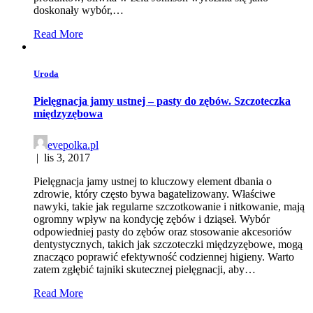
doskonały wybór,…
Read More
Uroda
Pielęgnacja jamy ustnej – pasty do zębów. Szczoteczka
międzyzębowa
evepolka.pl
|
lis 3, 2017
Pielęgnacja jamy ustnej to kluczowy element dbania o
zdrowie, który często bywa bagatelizowany. Właściwe
nawyki, takie jak regularne szczotkowanie i nitkowanie, mają
ogromny wpływ na kondycję zębów i dziąseł. Wybór
odpowiedniej pasty do zębów oraz stosowanie akcesoriów
dentystycznych, takich jak szczoteczki międzyzębowe, mogą
znacząco poprawić efektywność codziennej higieny. Warto
zatem zgłębić tajniki skutecznej pielęgnacji, aby…
Read More