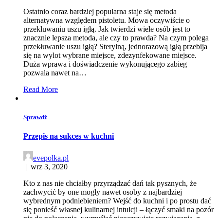
Ostatnio coraz bardziej popularna staje się metoda
alternatywna względem pistoletu. Mowa oczywiście o
przekłuwaniu uszu igłą. Jak twierdzi wiele osób jest to
znacznie lepsza metoda, ale czy to prawda? Na czym polega
przekłuwanie uszu igłą? Sterylną, jednorazową igłą przebija
się na wylot wybrane miejsce, zdezynfekowane miejsce.
Duża wprawa i doświadczenie wykonującego zabieg
pozwala nawet na…
Read More
Sprawdź
Przepis na sukces w kuchni
evepolka.pl
|
wrz 3, 2020
Kto z nas nie chciałby przyrządzać dań tak pysznych, że
zachwycić by one mogły nawet osoby z najbardziej
wybrednym podniebieniem? Wejść do kuchni i po prostu dać
się ponieść własnej kulinarnej intuicji – łączyć smaki na pozór