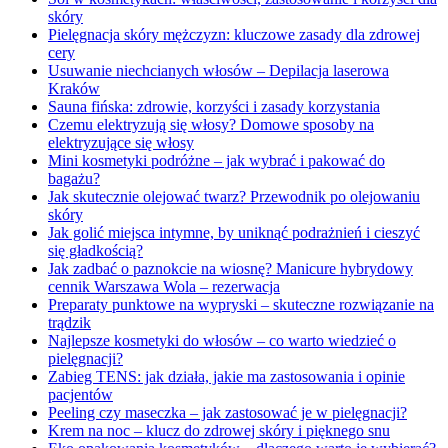
skóry
Pielęgnacja skóry mężczyzn: kluczowe zasady dla zdrowej
cery
Usuwanie niechcianych włosów – Depilacja laserowa
Kraków
Sauna fińska: zdrowie, korzyści i zasady korzystania
Czemu elektryzują się włosy? Domowe sposoby na
elektryzujące się włosy
Mini kosmetyki podróżne – jak wybrać i pakować do
bagażu?
Jak skutecznie olejować twarz? Przewodnik po olejowaniu
skóry
Jak golić miejsca intymne, by uniknąć podrażnień i cieszyć
się gładkością?
Jak zadbać o paznokcie na wiosnę? Manicure hybrydowy
cennik Warszawa Wola – rezerwacja
Preparaty punktowe na wypryski – skuteczne rozwiązanie na
trądzik
Najlepsze kosmetyki do włosów – co warto wiedzieć o
pielęgnacji?
Zabieg TENS: jak działa, jakie ma zastosowania i opinie
pacjentów
Peeling czy maseczka – jak zastosować je w pielęgnacji?
Krem na noc – klucz do zdrowej skóry i pięknego snu