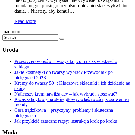
nie do połączenia, wymyślać nieoczywiste rozwiązania, z
popularnego i prostego przepisu robić autorskie, wykwintne
dania… Niestety, aby komuś…
Read More
load more
Uroda
Przeszczep włosów – wszystko, co musisz wiedzieć o
zabiegu
Jakie kosmetyki do twarzy wybrać? Przewodnik po
pielęgnacji 2023
Kremy do twarzy 50+: Kluczowe składniki i ich działanie na
skórę
Najlepszy krem nawilżający – jak wybrać i stosować?
Kwas salicylowy na skórę głowy: właściwości, stosowanie i
porady
Cera trądzikowa – przyczyny, problemy i skuteczna
pielęgnacja
Jak przykleić sztuczne rzęsy: instrukcja krok po kroku
Moda