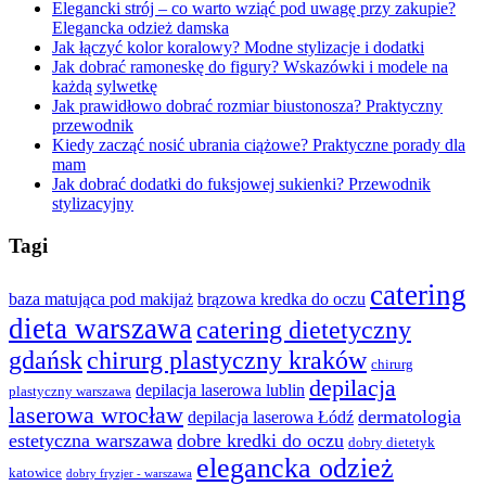
Elegancki strój – co warto wziąć pod uwagę przy zakupie?
Elegancka odzież damska
Jak łączyć kolor koralowy? Modne stylizacje i dodatki
Jak dobrać ramoneskę do figury? Wskazówki i modele na
każdą sylwetkę
Jak prawidłowo dobrać rozmiar biustonosza? Praktyczny
przewodnik
Kiedy zacząć nosić ubrania ciążowe? Praktyczne porady dla
mam
Jak dobrać dodatki do fuksjowej sukienki? Przewodnik
stylizacyjny
Tagi
catering
baza matująca pod makijaż
brązowa kredka do oczu
dieta warszawa
catering dietetyczny
gdańsk
chirurg plastyczny kraków
chirurg
depilacja
depilacja laserowa lublin
plastyczny warszawa
laserowa wrocław
dermatologia
depilacja laserowa Łódź
estetyczna warszawa
dobre kredki do oczu
dobry dietetyk
elegancka odzież
katowice
dobry fryzjer - warszawa