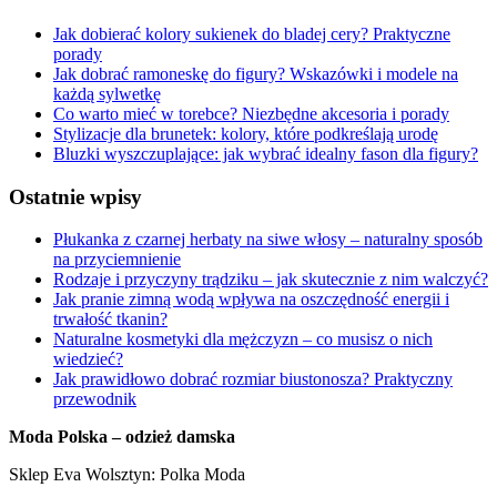
Jak dobierać kolory sukienek do bladej cery? Praktyczne
porady
Jak dobrać ramoneskę do figury? Wskazówki i modele na
każdą sylwetkę
Co warto mieć w torebce? Niezbędne akcesoria i porady
Stylizacje dla brunetek: kolory, które podkreślają urodę
Bluzki wyszczuplające: jak wybrać idealny fason dla figury?
Ostatnie wpisy
Płukanka z czarnej herbaty na siwe włosy – naturalny sposób
na przyciemnienie
Rodzaje i przyczyny trądziku – jak skutecznie z nim walczyć?
Jak pranie zimną wodą wpływa na oszczędność energii i
trwałość tkanin?
Naturalne kosmetyki dla mężczyzn – co musisz o nich
wiedzieć?
Jak prawidłowo dobrać rozmiar biustonosza? Praktyczny
przewodnik
Moda Polska – odzież damska
Sklep Eva Wolsztyn: Polka Moda