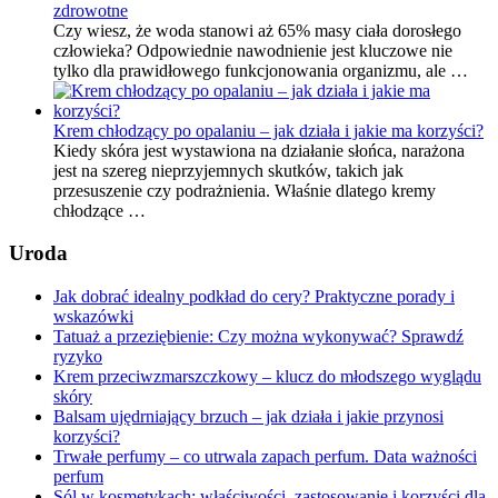
zdrowotne
Czy wiesz, że woda stanowi aż 65% masy ciała dorosłego
człowieka? Odpowiednie nawodnienie jest kluczowe nie
tylko dla prawidłowego funkcjonowania organizmu, ale …
Krem chłodzący po opalaniu – jak działa i jakie ma korzyści?
Kiedy skóra jest wystawiona na działanie słońca, narażona
jest na szereg nieprzyjemnych skutków, takich jak
przesuszenie czy podrażnienia. Właśnie dlatego kremy
chłodzące …
Uroda
Jak dobrać idealny podkład do cery? Praktyczne porady i
wskazówki
Tatuaż a przeziębienie: Czy można wykonywać? Sprawdź
ryzyko
Krem przeciwzmarszczkowy – klucz do młodszego wyglądu
skóry
Balsam ujędrniający brzuch – jak działa i jakie przynosi
korzyści?
Trwałe perfumy – co utrwala zapach perfum. Data ważności
perfum
Sól w kosmetykach: właściwości, zastosowanie i korzyści dla