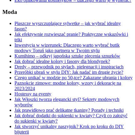
Eko opakowania kosmetyków – dlaczego warto je wybierać?
Moda
Płaszcze wyszczuplające sylwetkę – jak wybrać idealny
fason?
Jak efektywnie rozwieszać pranie? Praktyczne wskazówki i
triki
Inwestycja w wizerunek: Dlaczego warto wybrać butik
modowy Toruń jako partnera w Twoim stylu
Kumihimo – odkryj japońską sztukę plecenia sznurków
Jak dobrać idealne kolory i fasony dla blondynek?
Dredy – przewodnik po stylach, pielęgnacji i inspiracjach
Przeróbki ubrań w stylu DIY: Jak nadać im drugie życie?
Czego unikać w modzie po 50-tce? Zakazane ubrania i kolory
Paznokcie zimowe: modne kolory, wzory i dekoracje na
2023/2024
Hostessy na eventy
Jak Włoszki tworzą elegancki styl? Sekrety modowych
wyborów
Jak prawidłowo prać delikatne tkaniny? Porady i techniki
Jak dobrać dodatki do sukienki w kwiaty? Czyli co założyć
do sukienki w kwiaty?
Jak stworzyć unikalny naszyjnik? Krok po kroku do DIY
bijuterii