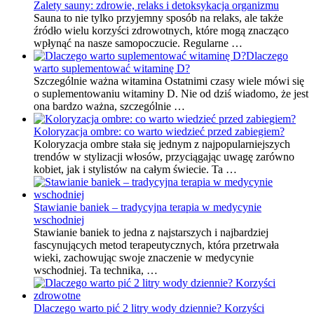
Zalety sauny: zdrowie, relaks i detoksykacja organizmu
Sauna to nie tylko przyjemny sposób na relaks, ale także
źródło wielu korzyści zdrowotnych, które mogą znacząco
wpłynąć na nasze samopoczucie. Regularne …
Dlaczego
warto suplementować witaminę D?
Szczególnie ważna witamina Ostatnimi czasy wiele mówi się
o suplementowaniu witaminy D. Nie od dziś wiadomo, że jest
ona bardzo ważna, szczególnie …
Koloryzacja ombre: co warto wiedzieć przed zabiegiem?
Koloryzacja ombre stała się jednym z najpopularniejszych
trendów w stylizacji włosów, przyciągając uwagę zarówno
kobiet, jak i stylistów na całym świecie. Ta …
Stawianie baniek – tradycyjna terapia w medycynie
wschodniej
Stawianie baniek to jedna z najstarszych i najbardziej
fascynujących metod terapeutycznych, która przetrwała
wieki, zachowując swoje znaczenie w medycynie
wschodniej. Ta technika, …
Dlaczego warto pić 2 litry wody dziennie? Korzyści