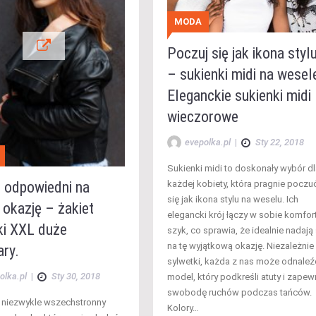
MODA
Poczuj się jak ikona styl
– sukienki midi na wesel
Eleganckie sukienki midi
wieczorowe
evepolka.pl
|
Sty 22, 2018
Sukienki midi to doskonały wybór dl
każdej kobiety, która pragnie poczu
t odpowiedni na
się jak ikona stylu na weselu. Ich
 okazję – żakiet
elegancki krój łączy w sobie komfort
i XXL duże
szyk, co sprawia, że idealnie nadają 
na tę wyjątkową okazję. Niezależnie
ary.
sylwetki, każda z nas może odnaleź
olka.pl
|
Sty 30, 2018
model, który podkreśli atuty i zapew
swobodę ruchów podczas tańców.
o niezwykle wszechstronny
Kolory…