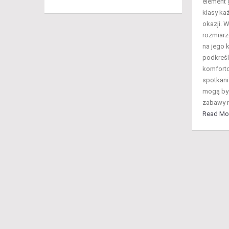
element 
klasy każ
okazji. 
rozmiarz
na jego k
podkreśli
komforto
spotkani
mogą by
zabawy 
Read Mo