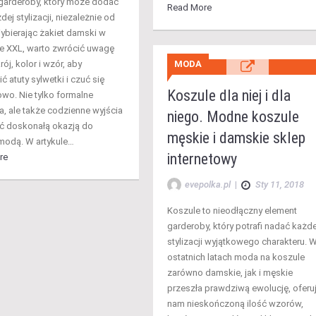
garderoby, który może dodać
Read More
dej stylizacji, niezależnie od
Wybierając żakiet damski w
e XXL, warto zwrócić uwagę
MODA
rój, kolor i wzór, aby
ć atuty sylwetki i czuć się
Koszule dla niej i dla
wo. Nie tylko formalne
a, ale także codzienne wyjścia
niego. Modne koszule
ć doskonałą okazją do
męskie i damskie sklep
modą. W artykule…
internetowy
re
evepolka.pl
|
Sty 11, 2018
Koszule to nieodłączny element
garderoby, który potrafi nadać każde
stylizacji wyjątkowego charakteru. 
ostatnich latach moda na koszule
zarówno damskie, jak i męskie
przeszła prawdziwą ewolucję, oferu
nam nieskończoną ilość wzorów,