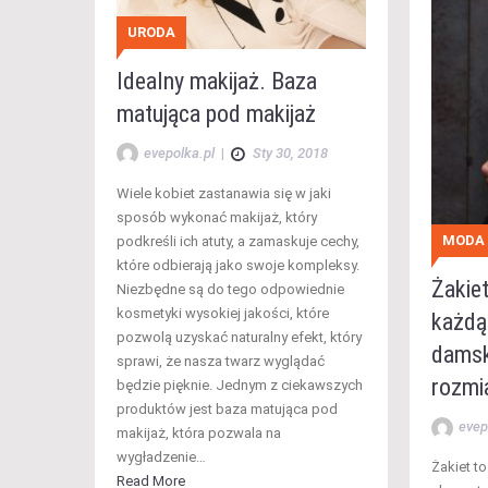
URODA
Idealny makijaż. Baza
matująca pod makijaż
evepolka.pl
|
Sty 30, 2018
Wiele kobiet zastanawia się w jaki
sposób wykonać makijaż, który
MODA
podkreśli ich atuty, a zamaskuje cechy,
które odbierają jako swoje kompleksy.
Żakie
Niezbędne są do tego odpowiednie
kosmetyki wysokiej jakości, które
każdą
pozwolą uzyskać naturalny efekt, który
damsk
sprawi, że nasza twarz wyglądać
rozmi
będzie pięknie. Jednym z ciekawszych
produktów jest baza matująca pod
evep
makijaż, która pozwala na
wygładzenie…
Żakiet t
Read More