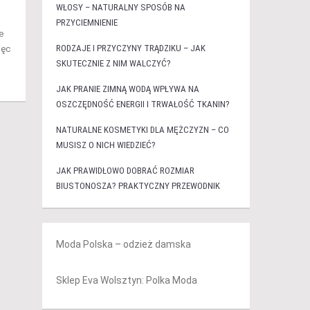
WŁOSY – NATURALNY SPOSÓB NA
PRZYCIEMNIENIE
e
RODZAJE I PRZYCZYNY TRĄDZIKU – JAK
ięc
SKUTECZNIE Z NIM WALCZYĆ?
JAK PRANIE ZIMNĄ WODĄ WPŁYWA NA
OSZCZĘDNOŚĆ ENERGII I TRWAŁOŚĆ TKANIN?
NATURALNE KOSMETYKI DLA MĘŻCZYZN – CO
MUSISZ O NICH WIEDZIEĆ?
JAK PRAWIDŁOWO DOBRAĆ ROZMIAR
BIUSTONOSZA? PRAKTYCZNY PRZEWODNIK
Moda Polska – odzież damska
Sklep Eva Wolsztyn: Polka Moda