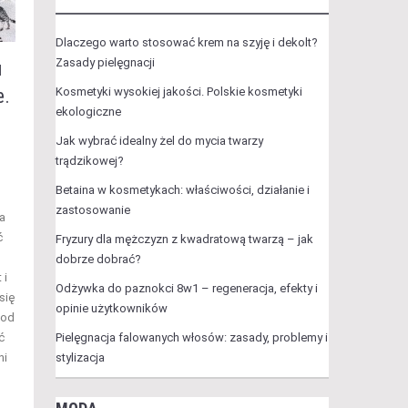
Dlaczego warto stosować krem na szyję i dekolt?
Zasady pielęgnacji
u
e.
Kosmetyki wysokiej jakości. Polskie kosmetyki
ekologiczne
Jak wybrać idealny żel do mycia twarzy
trądzikowej?
Betaina w kosmetykach: właściwości, działanie i
zastosowanie
a
ć
Fryzury dla mężczyzn z kwadratową twarzą – jak
dobrze dobrać?
 i
Odżywka do paznokci 8w1 – regeneracja, efekty i
się
opinie użytkowników
 od
ć
Pielęgnacja falowanych włosów: zasady, problemy i
ni
stylizacja