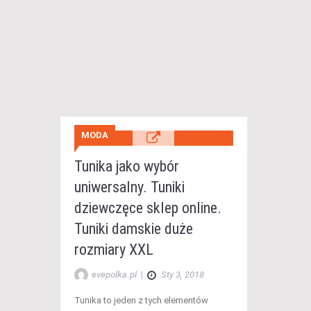
MODA
Tunika jako wybór
uniwersalny. Tuniki
dziewczęce sklep online.
Tuniki damskie duże
rozmiary XXL
evepolka.pl
|
Sty 3, 2018
Tunika to jeden z tych elementów