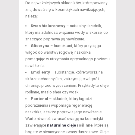
Do najważniejszych składników, które powinny
znajdować się w kosmetykach nawilżających,
należą:
Kwas hialuronowy
– naturalny składnik,
który ma zdolność wiązania wody w skórze, co
znacząco poprawia jej nawilżenie.
Gliceryna
– humektant, który przyciąga
wilgoć do warstwy rogowej naskórka,
pomagając w utrzymaniu optymalnego poziomu
nawilżenia.
Emolienty
– substancje, które tworzą na
skórze ochronny film, zatrzymując wilgoć i
chroniąc przed wysuszeniem. Przykłady to oleje
roślinne, masło shea czy woski.
Pantenol
– składnik, który łagodzi
podrażnienia i wspomaga regenerację
naskórka, a także poprawia jego nawilżenie.
Warto również zwracać uwagę na kosmetyki
zawierające
naturalne oleje
roślinne
, które są
bogate w nienasycone kwasy tłuszczowe. Oleje