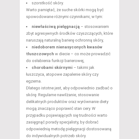
szorstkość skóry.
Warto pamiętać, że suche skórki mogą być
spowodowane różnymi czynnikami, w tym:
niewłaściwą pielęgnacją
– stosowaniem
zbyt agresywnych środków czyszczących, które
naruszają naturalną barierę ochronną skóry,
niedoborem nienasyconych kwasów
tłuszczowych
w diecie – co może prowadzić
do osłabienia funkcji barierowej,
chorobami skórnymi
– takimi jak
łuszczyca, atopowe zapalenie skóry czy
egzema.
Dlatego istotne jest, aby odpowiednio zadbać o
skórę. Regularne nawilżanie, stosowanie
delikatnych produktów oraz wyrównanie diety
mogą znacząco poprawić stan cery. W
przypadku pojawiających się trudności warto
zasięgnąć porady specjalisty, by dobrać
odpowiednią metodę pielęgnacji dostosowaną
do indywidualnych potrzeb skóry.