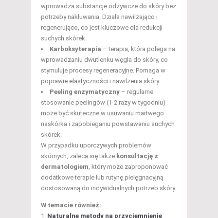
wprowadza substancje odżywcze do skóry bez
potrzeby nakłuwania. Działa nawilżająco i
regenerująco, co jest kluczowe dla redukcji
suchych skórek.
Karboksyterapia
– terapia, która polega na
wprowadzaniu dwutlenku węgla do skóry, co
stymuluje procesy regeneracyjne. Pomaga w
poprawie elastyczności i nawilżenia skóry.
Peeling enzymatyczny
– regularne
stosowanie peelingów (1-2 razy w tygodniu)
może być skuteczne w usuwaniu martwego
naskórka i zapobieganiu powstawaniu suchych
skórek.
W przypadku uporczywych problemów
skórnych, zaleca się także
konsultację z
dermatologiem
, który może zaproponować
dodatkowe terapie lub rutynę pielęgnacyjną
dostosowaną do indywidualnych potrzeb skóry.
W temacie również:
Naturalne metody na przyciemnienie