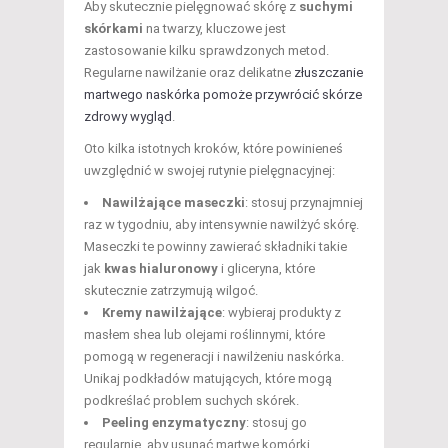
Aby skutecznie pielęgnować skórę z
suchymi
skórkami
na twarzy, kluczowe jest
zastosowanie kilku sprawdzonych metod.
Regularne nawilżanie oraz delikatne
złuszczanie
martwego naskórka pomoże przywrócić skórze
zdrowy wygląd
.
Oto kilka istotnych kroków, które powinieneś
uwzględnić w swojej rutynie pielęgnacyjnej:
Nawilżające maseczki
: stosuj przynajmniej
raz w tygodniu, aby intensywnie nawilżyć skórę.
Maseczki te powinny zawierać składniki takie
jak
kwas hialuronowy
i gliceryna, które
skutecznie zatrzymują wilgoć.
Kremy nawilżające
: wybieraj produkty z
masłem shea lub olejami roślinnymi, które
pomogą w regeneracji i nawilżeniu naskórka.
Unikaj podkładów matujących, które mogą
podkreślać problem suchych skórek.
Peeling enzymatyczny
: stosuj go
regularnie, aby usunąć martwe komórki