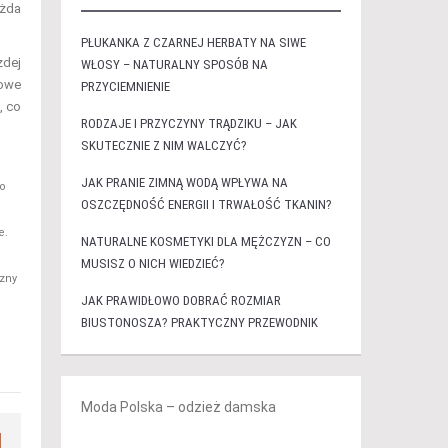
ażda
PŁUKANKA Z CZARNEJ HERBATY NA SIWE
żdej
WŁOSY – NATURALNY SPOSÓB NA
wowe
PRZYCIEMNIENIE
, co
RODZAJE I PRZYCZYNY TRĄDZIKU – JAK
SKUTECZNIE Z NIM WALCZYĆ?
JAK PRANIE ZIMNĄ WODĄ WPŁYWA NA
go
OSZCZĘDNOŚĆ ENERGII I TRWAŁOŚĆ TKANIN?
e.
NATURALNE KOSMETYKI DLA MĘŻCZYZN – CO
MUSISZ O NICH WIEDZIEĆ?
czny
JAK PRAWIDŁOWO DOBRAĆ ROZMIAR
BIUSTONOSZA? PRAKTYCZNY PRZEWODNIK
Moda Polska – odzież damska