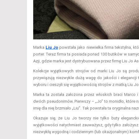
Marka
Liu Jo
powstała jako niewielka firma tekstylna, kt
porter. Teraz firma ta posiada ponad 130 butików w samy
Azji, gdzie marka jest dystrybuowana przez firmę Liu Jo Asi
Kolekcje wyjątkowych strojów od marki Liu Jo są produ
przywiązują niezwykle dużą wagę do jakości i elegancji 
wyboru i cieszyli się wyjątkowością strojów z matką Liu Jo
Marka ta została założona przez włoskich braci Marco 
dwóch pseudonimów. Pierwszy – „Jo” to monidło, które 
imię dla niej brzmiało „Liu”. Tak powstała ta oryginalna naz
Okazuje się, że Liu Jo tworzy nie tylko buty eleganck
wyjątkowości natychmiast zauważysz, gdy tylko założysz 
niezwykłą wygodną i codziennym (lub okazjonalnym) komfor