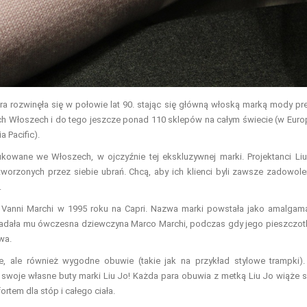
óra rozwinęła się w połowie lat 90. stając się główną włoską marką mody pre
ch Włoszech i do tego jeszcze ponad 110 sklepów na całym świecie (w Europ
a Pacific).
kowane we Włoszech, w ojczyźnie tej ekskluzywnej marki. Projektanci Li
tworzonych przez siebie ubrań. Chcą, aby ich klienci byli zawsze zadowole
.
i Vanni Marchi w 1995 roku na Capri. Nazwa marki powstała jako amalgam
nadała mu ówczesna dziewczyna Marco Marchi, podczas gdy jego pieszczot
wa.
ie, ale również wygodne obuwie (takie jak na przykład stylowe trampki).
swoje własne buty marki Liu Jo! Każda para obuwia z metką Liu Jo wiąże s
tem dla stóp i całego ciała.