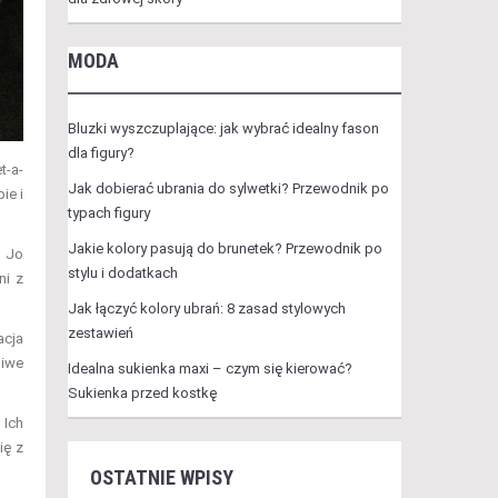
MODA
Bluzki wyszczuplające: jak wybrać idealny fason
dla figury?
t-a-
Jak dobierać ubrania do sylwetki? Przewodnik po
ie i
typach figury
Jakie kolory pasują do brunetek? Przewodnik po
u Jo
stylu i dodatkach
ni z
Jak łączyć kolory ubrań: 8 zasad stylowych
zestawień
acja
liwe
Idealna sukienka maxi – czym się kierować?
Sukienka przed kostkę
 Ich
ię z
OSTATNIE WPISY