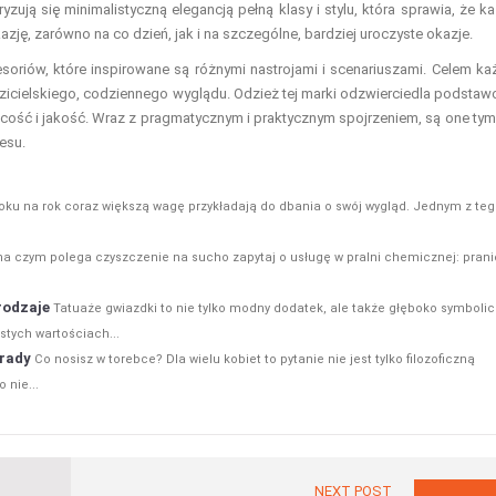
zują się minimalistyczną elegancją pełną klasy i stylu, która sprawia, że k
azję, zarówno na co dzień, jak i na szczególne, bardziej uroczyste okazje.
esoriów, które inspirowane są różnymi nastrojami i scenariuszami. Celem ka
zicielskiego, codziennego wyglądu. Odzież tej marki odzwierciedla podsta
ecość i jakość. Wraz z pragmatycznym i praktycznym spojrzeniem, są one tym
esu.
roku na rok coraz większą wagę przykładają do dbania o swój wygląd. Jednym z te
na czym polega czyszczenie na sucho zapytaj o usługę w pralni chemicznej: prani
rodzaje
Tatuaże gwiazdki to nie tylko modny dodatek, ale także głęboko symboli
stych wartościach...
orady
Co nosisz w torebce? Dla wielu kobiet to pytanie nie jest tylko filozoficzną
 nie...
NEXT POST