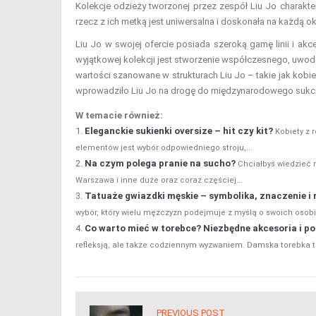
Kolekcje odzieży tworzonej przez zespół Liu Jo charaktery
rzecz z ich metką jest uniwersalna i doskonała na każdą ok
Liu Jo w swojej ofercie posiada szeroką gamę linii i akc
wyjątkowej kolekcji jest stworzenie współczesnego, uwod
wartości szanowane w strukturach Liu Jo – takie jak kobi
wprowadziło Liu Jo na drogę do międzynarodowego sukc
W temacie również:
Eleganckie sukienki oversize – hit czy kit?
Kobiety z 
elementów jest wybór odpowiedniego stroju,...
Na czym polega pranie na sucho?
Chciałbyś wiedzieć 
Warszawa i inne duże oraz coraz częściej...
Tatuaże gwiazdki męskie – symbolika, znaczenie i 
wybór, który wielu mężczyzn podejmuje z myślą o swoich osobi
Co warto mieć w torebce? Niezbędne akcesoria i p
refleksją, ale także codziennym wyzwaniem. Damska torebka to
PREVIOUS POST