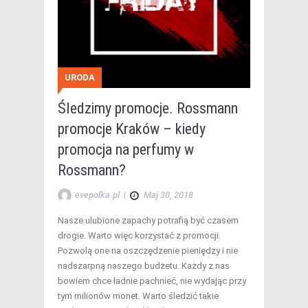
URODA
Śledzimy promocje. Rossmann
promocje Kraków – kiedy
promocja na perfumy w
Rossmann?
evepolka.pl
|
Maj 30, 2018
Nasze ulubione zapachy potrafią być czasem
drogie. Warto więc korzystać z promocji.
Pozwolą one na oszczędzenie pieniędzy i nie
nadszarpną naszego budżetu. Każdy z nas
bowiem chce ładnie pachnieć, nie wydając przy
tym milionów monet. Warto śledzić takie