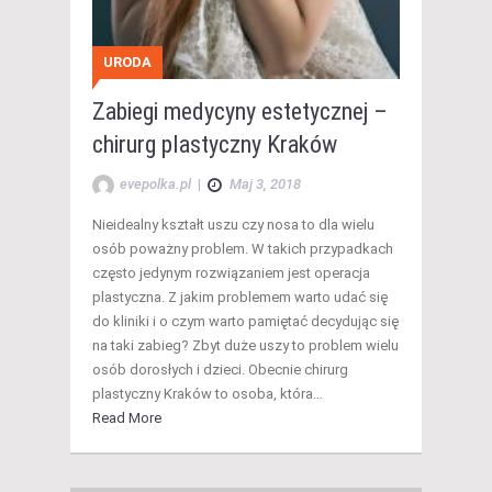
URODA
Zabiegi medycyny estetycznej –
chirurg plastyczny Kraków
evepolka.pl
|
Maj 3, 2018
Nieidealny kształt uszu czy nosa to dla wielu
osób poważny problem. W takich przypadkach
często jedynym rozwiązaniem jest operacja
plastyczna. Z jakim problemem warto udać się
do kliniki i o czym warto pamiętać decydując się
na taki zabieg? Zbyt duże uszy to problem wielu
osób dorosłych i dzieci. Obecnie chirurg
plastyczny Kraków to osoba, która…
Read More