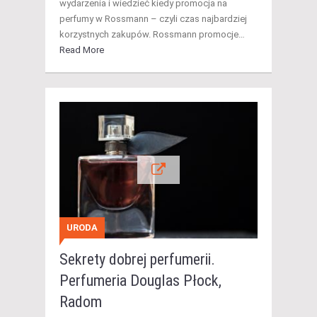
wydarzenia i wiedzieć kiedy promocja na
perfumy w Rossmann – czyli czas najbardziej
korzystnych zakupów. Rossmann promocje…
Read More
URODA
Sekrety dobrej perfumerii.
Perfumeria Douglas Płock,
Radom