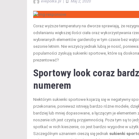
evepolka.pl
|
Maj 2, 2020
Coraz wyższe temperatury na dworze sprawiają, że rezygnuj
odsłanianiu większej ilości ciała oraz wykorzystywania rzec
wybieranych elementów garderoby w tym czasie bez wątpien
sezonie letnim. Nie wszyscy jednak lubią je nosić, poniew
popularności zyskują sukienki sportowe, które są doskonał
prezentować?
Sportowy look coraz bard
numerem
Niektórym sukienki sportowe kojarzą się w negatywny spo
przekonanie, ponieważ istnieją bardzo różne modele, dzię
bardziej lub mniej dopasowane, a łączącym je elementem za
noszenie ich jest czystą przyjemnością. Poza tym są to j
spotkać w nich kieszenie, co jest bardzo wygodne w użytk
Szczególnym uznaniem cieszą się jednak
sukienki spor