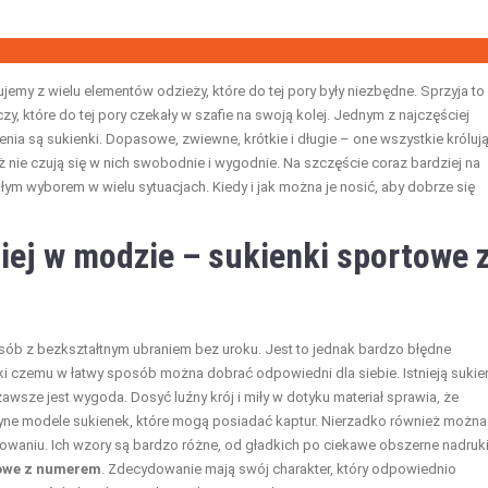
emy z wielu elementów odzieży, które do tej pory były niezbędne. Sprzyja to
zy, które do tej pory czekały w szafie na swoją kolej. Jednym z najczęściej
ia są sukienki. Dopasowe, zwiewne, krótkie i długie – one wszystkie króluj
aż nie czują się w nich swobodnie i wygodnie. Na szczęście coraz bardziej na
ym wyborem w wielu sytuacjach. Kiedy i jak można je nosić, aby dobrze się
ziej w modzie –
sukienki sportowe 
sób z bezkształtnym ubraniem bez uroku. Jest to jednak bardzo błędne
ki czemu w łatwy sposób można dobrać odpowiedni dla siebie. Istnieją sukie
wsze jest wygoda. Dosyć luźny krój i miły w dotyku materiał sprawia, że
edyne modele sukienek, które mogą posiadać kaptur. Nierzadko również można
owaniu. Ich wzory są bardzo różne, od gładkich po ciekawe obszerne nadruki
towe z numerem
. Zdecydowanie mają swój charakter, który odpowiednio