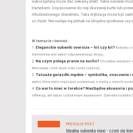
wykorzystany może dać ciekawy efekt. Takie sukienki możn
trampkami. Dopasowanie do niej skurzanej kurtki lub prz
młodzieżowego charakteru. Taka stylizacja może być zakła
co dzień. Nie nadaje się jednak na oficjalne spotkania czy
W temacie również:
Eleganckie sukienki oversize – hit czy kit?
Kobiety z 
elementów jest wybór odpowiedniego stroju,...
Na czym polega pranie na sucho?
Chciałbyś wiedzieć 
Warszawa i inne duże oraz coraz częściej...
Tatuaże gwiazdki męskie – symbolika, znaczenie i 
wybór, który wielu mężczyzn podejmuje z myślą o swoich osobi
Co warto mieć w torebce? Niezbędne akcesoria i p
refleksją, ale także codziennym wyzwaniem. Damska torebka to
PREVIOUS POST
Idealna sukienka maxi - czym się ki