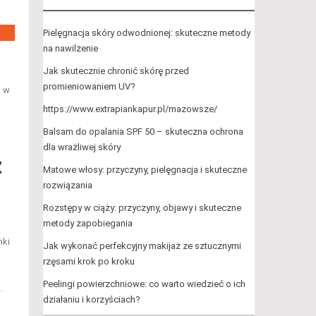
Pielęgnacja skóry odwodnionej: skuteczne metody
na nawilżenie
Jak skutecznie chronić skórę przed
promieniowaniem UV?
ą w
https://www.extrapiankapur.pl/mazowsze/
Balsam do opalania SPF 50 – skuteczna ochrona
dla wrażliwej skóry
z
Matowe włosy: przyczyny, pielęgnacja i skuteczne
rozwiązania
Rozstępy w ciąży: przyczyny, objawy i skuteczne
metody zapobiegania
nki
Jak wykonać perfekcyjny makijaż ze sztucznymi
rzęsami krok po kroku
Peelingi powierzchniowe: co warto wiedzieć o ich
.
działaniu i korzyściach?