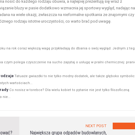
a nosić do każdego rodzaju obuwia, a najlepiej prezentują się wraz z
ewiązanie bluzy w pasie dodatkowo wzmacnia jej sportowy wygląd, nadając n
dana na wiele okazji, zwłaszcza na nieformalne spotkania ze znajomymi czy
 różnego rodzaju istotne uroczystości, co warto brać pod uwagę.
roku na rok coraz większą wagę przykładają do dbania o swój wygląd. Jednym z te
na czym polega czyszczenie na sucho zapytaj o usługę w pralni chemicznej: prani
rodzaje
Tatuaże gwiazdki to nie tylko modny dodatek, ale także głęboko symboli
stych wartościach...
orady
Co nosisz w torebce? Dla wielu kobiet to pytanie nie jest tylko filozoficzną
 nie...
NEXT POST
erować?
Największa grupa odpadów budowlanych,