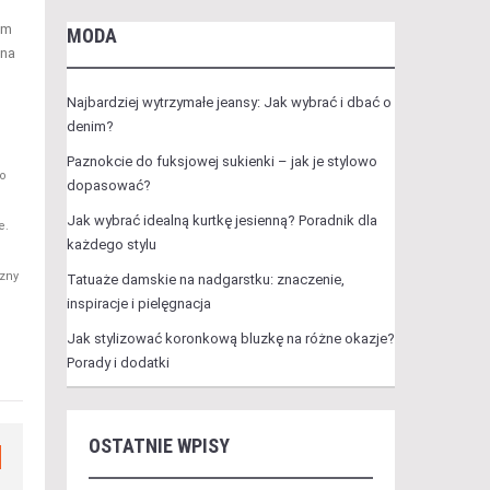
am
MODA
 na
Najbardziej wytrzymałe jeansy: Jak wybrać i dbać o
denim?
Paznokcie do fuksjowej sukienki – jak je stylowo
go
dopasować?
Jak wybrać idealną kurtkę jesienną? Poradnik dla
e.
każdego stylu
czny
Tatuaże damskie na nadgarstku: znaczenie,
inspiracje i pielęgnacja
Jak stylizować koronkową bluzkę na różne okazje?
Porady i dodatki
OSTATNIE WPISY