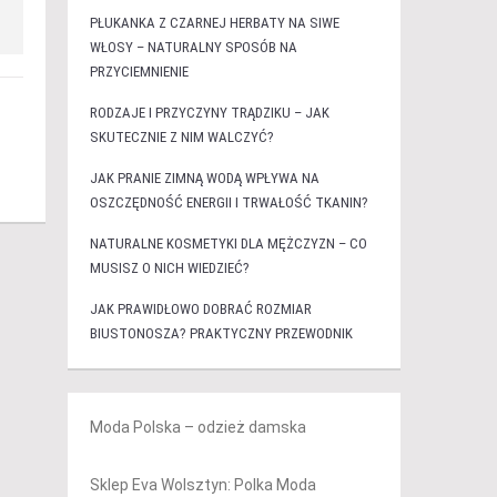
PŁUKANKA Z CZARNEJ HERBATY NA SIWE
WŁOSY – NATURALNY SPOSÓB NA
PRZYCIEMNIENIE
RODZAJE I PRZYCZYNY TRĄDZIKU – JAK
SKUTECZNIE Z NIM WALCZYĆ?
JAK PRANIE ZIMNĄ WODĄ WPŁYWA NA
OSZCZĘDNOŚĆ ENERGII I TRWAŁOŚĆ TKANIN?
NATURALNE KOSMETYKI DLA MĘŻCZYZN – CO
MUSISZ O NICH WIEDZIEĆ?
JAK PRAWIDŁOWO DOBRAĆ ROZMIAR
BIUSTONOSZA? PRAKTYCZNY PRZEWODNIK
Moda Polska – odzież damska
Sklep Eva Wolsztyn: Polka Moda