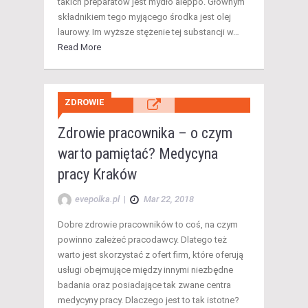
takich preparatów jest mydło aleppo. Głównym
składnikiem tego myjącego środka jest olej
laurowy. Im wyższe stężenie tej substancji w…
Read More
ZDROWIE
Zdrowie pracownika – o czym
warto pamiętać? Medycyna
pracy Kraków
evepolka.pl
|
Mar 22, 2018
Dobre zdrowie pracowników to coś, na czym
powinno zależeć pracodawcy. Dlatego też
warto jest skorzystać z ofert firm, które oferują
usługi obejmujące między innymi niezbędne
badania oraz posiadające tak zwane centra
medycyny pracy. Dlaczego jest to tak istotne?