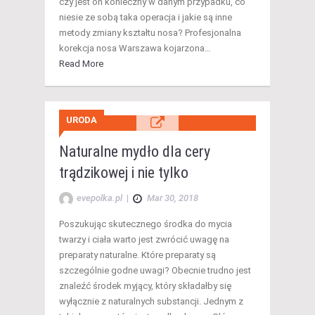
czy jest on konieczny w danym przypadku, co
niesie ze sobą taka operacja i jakie są inne
metody zmiany kształtu nosa? Profesjonalna
korekcja nosa Warszawa kojarzona…
Read More
URODA
Naturalne mydło dla cery
trądzikowej i nie tylko
evepolka.pl
|
Mar 30, 2018
Poszukując skutecznego środka do mycia
twarzy i ciała warto jest zwrócić uwagę na
preparaty naturalne. Które preparaty są
szczególnie godne uwagi? Obecnie trudno jest
znaleźć środek myjący, który składałby się
wyłącznie z naturalnych substancji. Jednym z