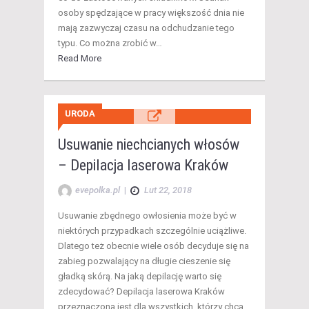
osoby spędzające w pracy większość dnia nie
mają zazwyczaj czasu na odchudzanie tego
typu. Co można zrobić w…
Read More
URODA
Usuwanie niechcianych włosów
– Depilacja laserowa Kraków
evepolka.pl
|
Lut 22, 2018
Usuwanie zbędnego owłosienia może być w
niektórych przypadkach szczególnie uciążliwe.
Dlatego też obecnie wiele osób decyduje się na
zabieg pozwalający na długie cieszenie się
gładką skórą. Na jaką depilację warto się
zdecydować? Depilacja laserowa Kraków
przeznaczona jest dla wszystkich, którzy chcą