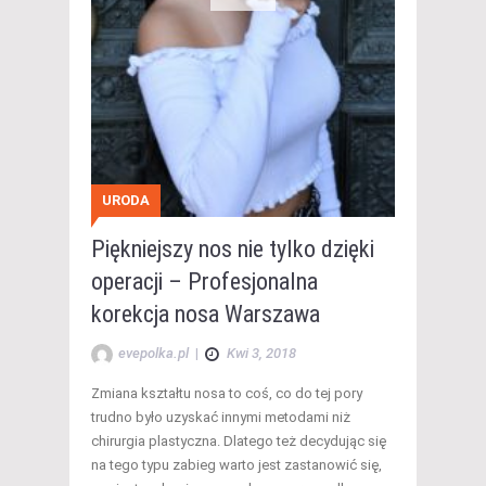
URODA
Piękniejszy nos nie tylko dzięki
operacji – Profesjonalna
korekcja nosa Warszawa
evepolka.pl
|
Kwi 3, 2018
Zmiana kształtu nosa to coś, co do tej pory
trudno było uzyskać innymi metodami niż
chirurgia plastyczna. Dlatego też decydując się
na tego typu zabieg warto jest zastanowić się,