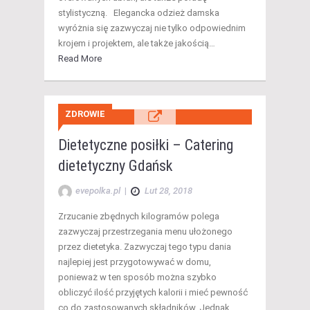
stylistyczną. Elegancka odzież damska
wyróżnia się zazwyczaj nie tylko odpowiednim
krojem i projektem, ale także jakością…
Read More
ZDROWIE
Dietetyczne posiłki – Catering
dietetyczny Gdańsk
evepolka.pl
|
Lut 28, 2018
Zrzucanie zbędnych kilogramów polega
zazwyczaj przestrzegania menu ułożonego
przez dietetyka. Zazwyczaj tego typu dania
najlepiej jest przygotowywać w domu,
ponieważ w ten sposób można szybko
obliczyć ilość przyjętych kalorii i mieć pewność
co do zastosowanych składników. Jednak