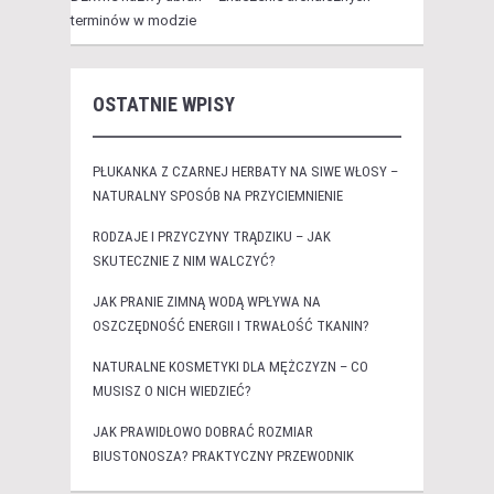
terminów w modzie
OSTATNIE WPISY
PŁUKANKA Z CZARNEJ HERBATY NA SIWE WŁOSY –
NATURALNY SPOSÓB NA PRZYCIEMNIENIE
RODZAJE I PRZYCZYNY TRĄDZIKU – JAK
SKUTECZNIE Z NIM WALCZYĆ?
JAK PRANIE ZIMNĄ WODĄ WPŁYWA NA
OSZCZĘDNOŚĆ ENERGII I TRWAŁOŚĆ TKANIN?
NATURALNE KOSMETYKI DLA MĘŻCZYZN – CO
MUSISZ O NICH WIEDZIEĆ?
JAK PRAWIDŁOWO DOBRAĆ ROZMIAR
BIUSTONOSZA? PRAKTYCZNY PRZEWODNIK