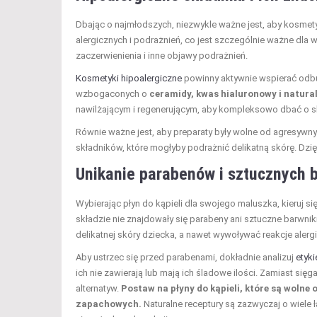
Dbając o najmłodszych, niezwykle ważne jest, aby kosmety
alergicznych i podrażnień, co jest szczególnie ważne dla w
zaczerwienienia i inne objawy podrażnień.
Kosmetyki hipoalergiczne
powinny aktywnie wspierać odbu
wzbogaconych o
ceramidy, kwas hialuronowy i natural
nawilżającym i regenerującym, aby kompleksowo dbać o s
Równie ważne jest, aby preparaty były wolne od agresywny
składników, które mogłyby podrażnić delikatną skórę. Dz
Unikanie parabenów i sztucznych 
Wybierając płyn do kąpieli dla swojego maluszka, kieruj 
składzie nie znajdowały się parabeny ani sztuczne barwn
delikatnej skóry dziecka, a nawet wywoływać reakcje alerg
Aby ustrzec się przed parabenami, dokładnie analizuj
etyk
ich nie zawierają lub mają ich śladowe ilości. Zamiast s
alternatyw.
Postaw na płyny do kąpieli, które są wol
zapachowych.
Naturalne receptury są zazwyczaj o wiele 