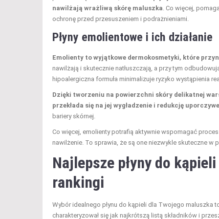
nawilżają wrażliwą skórę maluszka
. Co więcej, pomaga
ochronę przed przesuszeniem i podrażnieniami.
Płyny emolientowe i ich działanie
Emolienty to wyjątkowe dermokosmetyki, które przyno
nawilżają i skutecznie natłuszczają, a przy tym odbudowują
hipoalergiczna formuła minimalizuje ryzyko wystąpienia rea
Dzięki tworzeniu na powierzchni skóry delikatnej wa
przekłada się na jej wygładzenie i redukcję uporczyw
bariery skórnej.
Co więcej, emolienty potrafią aktywnie wspomagać proces 
nawilżenie. To sprawia, że są one niezwykle skuteczne w pi
Najlepsze płyny do kąpiel
rankingi
Wybór idealnego płynu do kąpieli dla Twojego maluszka to
charakteryzował się jak najkrótszą listą składników i prz