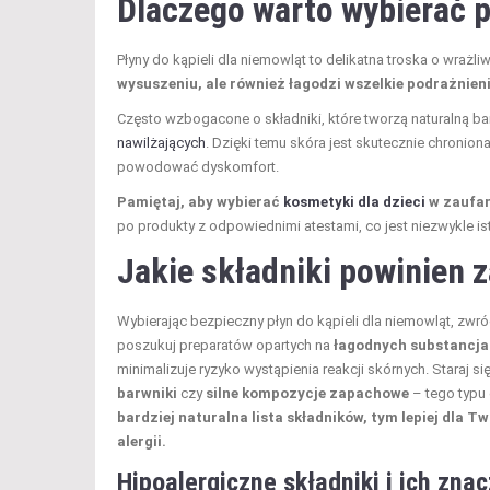
Dlaczego warto wybierać p
Płyny do kąpieli dla niemowląt to delikatna troska o wraż
wysuszeniu, ale również łagodzi wszelkie podrażnien
Często wzbogacone o składniki, które tworzą naturalną ba
nawilżających
. Dzięki temu skóra jest skutecznie chroni
powodować dyskomfort.
Pamiętaj, aby wybierać
kosmetyki dla dzieci
w zaufan
po produkty z odpowiednimi atestami, co jest niezwykle i
Jakie składniki powinien z
Wybierając bezpieczny płyn do kąpieli dla niemowląt, zw
poszukuj preparatów opartych na
łagodnych substancj
minimalizuje ryzyko wystąpienia reakcji skórnych. Staraj 
barwniki
czy
silne kompozycje zapachowe
– tego typu
bardziej naturalna lista składników, tym lepiej dla 
alergii.
Hipoalergiczne składniki i ich zna