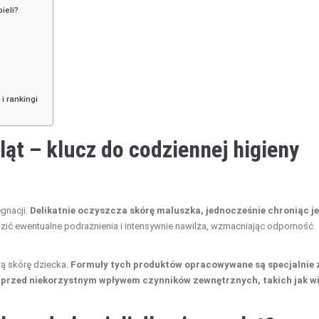
ieli?
i rankingi
ląt – klucz do codziennej higieny
ęgnacji.
Delikatnie oczyszcza skórę maluszka, jednocześnie chroniąc je
ić ewentualne podrażnienia i intensywnie nawilża, wzmacniając odporność
wą skórę dziecka.
Formuły tych produktów opracowywane są specjalnie 
ę przed niekorzystnym wpływem czynników zewnętrznych, takich jak w