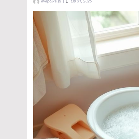
evepolka.pl
|
Lip 31, 2025