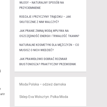
WŁOSY – NATURALNY SPOSÓB NA
PRZYCIEMNIENIE
RODZAJE I PRZYCZYNY TRĄDZIKU – JAK
SKUTECZNIE Z NIM WALCZYĆ?
JAK PRANIE ZIMNĄ WODĄ WPŁYWA NA
OSZCZĘDNOŚĆ ENERGII I TRWAŁOŚĆ TKANIN?
NATURALNE KOSMETYKI DLA MĘŻCZYZN – CO
MUSISZ O NICH WIEDZIEĆ?
JAK PRAWIDŁOWO DOBRAĆ ROZMIAR
BIUSTONOSZA? PRAKTYCZNY PRZEWODNIK
j
Moda Polska – odzież damska
z
iatr
Sklep Eva Wolsztyn: Polka Moda