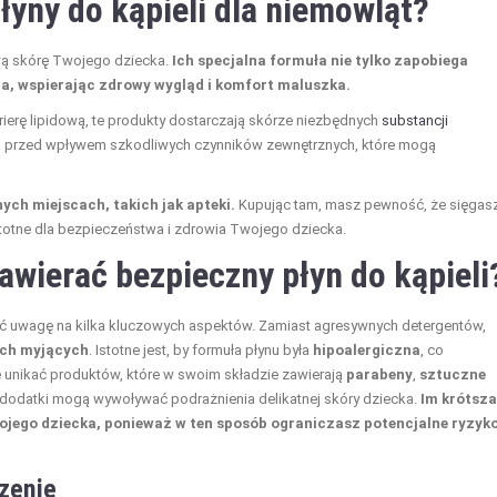
łyny do kąpieli dla niemowląt?
liwą skórę Twojego dziecka.
Ich specjalna formuła nie tylko zapobiega
ia, wspierając zdrowy wygląd i komfort maluszka.
rierę lipidową, te produkty dostarczają skórze niezbędnych
substancji
ona przed wpływem szkodliwych czynników zewnętrznych, które mogą
ych miejscach, takich jak apteki.
Kupując tam, masz pewność, że sięgas
stotne dla bezpieczeństwa i zdrowia Twojego dziecka.
awierać bezpieczny płyn do kąpieli
róć uwagę na kilka kluczowych aspektów. Zamiast agresywnych detergentów,
ach myjących
. Istotne jest, by formuła płynu była
hipoalergiczna
, co
się unikać produktów, które w swoim składzie zawierają
parabeny
,
sztuczne
 dodatki mogą wywoływać podrażnienia delikatnej skóry dziecka.
Im krótsza
Twojego dziecka, ponieważ w ten sposób ograniczasz potencjalne ryzyk
czenie