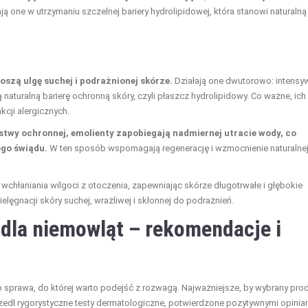
ją one w utrzymaniu szczelnej bariery hydrolipidowej, która stanowi naturalną
szą ulgę suchej i podrażnionej skórze.
Działają one dwutorowo: intensy
 naturalną barierę ochronną skóry, czyli płaszcz hydrolipidowy. Co ważne, ich
kcji alergicznych.
rstwy ochronnej, emolienty zapobiegają nadmiernej utracie wody, co
ego świądu.
W ten sposób wspomagają regenerację i wzmocnienie naturalne
wchłaniania wilgoci z otoczenia, zapewniając skórze długotrwałe i głębokie
elęgnacji skóry suchej, wrażliwej i skłonnej do podrażnień.
i dla niemowląt – rekomendacje i
 sprawa, do której warto podejść z rozwagą. Najważniejsze, by wybrany pro
eszedł rygorystyczne testy dermatologiczne, potwierdzone pozytywnymi opinia