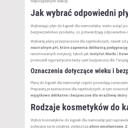
niepożądanych reakcji.
Jak wybrać odpowiedni pły
Wybierając płyn do kąpieli dla niemowlaka, warto wziąć p
bezpieczeństwo produktu, co potwierdzają odpowiednie o
Wybieraj płyny przeznaczone dla najmłodszych, nawet od 
neutralnym pH, które zapewnia delikatną pielęgnację 
renomowanych instytucji, takich jak
Instytut Matki i Dzie
przeszedł rygorystyczne testy i jest bezpieczny dla Twoje
Oznaczenia dotyczące wieku i bez
Płyny do kąpieli dla niemowląt często posiadają oznaczeni
Preparaty przeznaczone dla najmłodszych, w tym noworo
wyjątkowo delikatne i bezpieczne dla wrażliwej skóry
Rodzaje kosmetyków do ką
Wybór kosmetyków do kąpieli dla niemowląt jest naprawdę 
polecane są te ostatnie, zwłaszcza
płyny emolientowe
.
Z