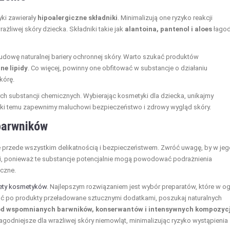
ki zawierały
hipoalergiczne składniki
. Minimalizują one ryzyko reakcji
rażliwej skóry dziecka. Składniki takie jak
alantoina, pantenol i aloes
łago
dowę naturalnej bariery ochronnej skóry. Warto szukać produktów
ne lipidy
. Co więcej, powinny one obfitować w substancje o działaniu
kórę.
ch substancji chemicznych. Wybierając kosmetyki dla dziecka, unikajmy
ięki temu zapewnimy maluchowi bezpieczeństwo i zdrowy wygląd skóry.
barwników
się przede wszystkim delikatnością i bezpieczeństwem. Zwróć uwagę, by w jeg
iki, ponieważ te substancje potencjalnie mogą powodować podrażnienia
iczne.
iety kosmetyków
. Najlepszym rozwiązaniem jest wybór preparatów, które w o
ięgać po produkty przeładowane sztucznymi dodatkami, poszukaj naturalnych
ne od wspomnianych barwników, konserwantów i intensywnych kompozycj
łagodniejsze dla wrażliwej skóry niemowląt, minimalizując ryzyko wystąpienia