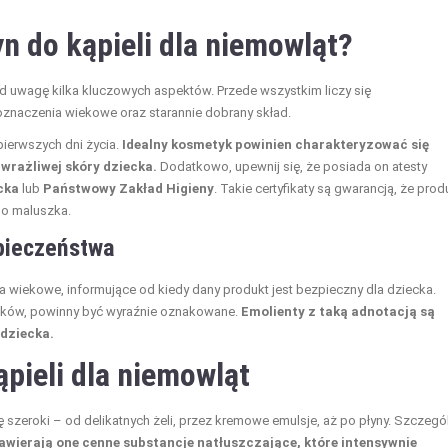
n do kąpieli dla niemowląt?
od uwagę kilka kluczowych aspektów. Przede wszystkim liczy się
znaczenia wiekowe oraz starannie dobrany skład.
pierwszych dni życia.
Idealny kosmetyk powinien charakteryzować się
wrażliwej skóry dziecka.
Dodatkowo, upewnij się, że posiada on atesty
cka
lub
Państwowy Zakład Higieny
. Takie certyfikaty są gwarancją, że prod
go maluszka.
pieczeństwa
a wiekowe, informujące od kiedy dany produkt jest bezpieczny dla dziecka.
dków, powinny być wyraźnie oznakowane.
Emolienty z taką adnotacją są
 dziecka.
pieli dla niemowląt
szeroki – od delikatnych żeli, przez kremowe emulsje, aż po płyny. Szczegó
awierają one cenne substancje natłuszczające, które intensywnie