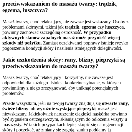
przeciwwskazaniem do masażu twarzy: trądzik,
egzema, łuszczyca?
Masaż twarzy, choć relaksujący, nie zawsze jest wskazany. Osoby z
problemami skórnymi, takimi jak
trądzik
,
egzema
czy
łuszczyca
,
powinny zachować szczególną ostrożność.
W przypadku
aktywnych stanów zapalnych masaż może przynieść więcej
szkody niż pożytku.
Zamiast oczekiwanej poprawy istnieje ryzyko
pogorszenia kondycji skóry i nasilenia istniejących dolegliwości.
Jakie uszkodzenia skóry: rany, blizny, pieprzyki są
przeciwwskazaniem do masażu twarzy?
Masaż twarzy, choć relaksujący i korzystny, nie zawsze jest
odpowiedni dla każdego. Istnieją konkretne sytuacje, w których
powinniśmy z niego zrezygnować, aby uniknąć potencjalnych
problemów.
Przede wszystkim, jeśli na twojej twarzy znajdują się
otwarte rany
,
świeże blizny
lub
wyraźnie wystające pieprzyki
, masaż jest
niewskazany. Jakiekolwiek naruszenie ciągłości naskórka powinno
być sygnałem ostrzegawczym, skłaniającym do odłożenia wizyty u
masażysty. W takich przypadkach lepiej skupić się na regeneracji
skóry i poczekać, aż zmiany się zagoją, zanim poddamy ją