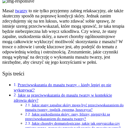
Masaż
twarzy
to nie tylko przyjemny zabieg relaksacyjny, ale także
skuteczny sposób na poprawę kondycji skóry. Jednak zanim
zdecydujemy się na ten luksus, warto zdawać sobie sprawę, że
istnieje szereg przeciwwskazań, które mogą sprawić, że taka terapia
będzie niebezpieczna lub wręcz szkodliwa. Czy wiesz, że stany
zapalne, uszkodzenia skóry, a nawet choroby ogólnoustrojowe
mogą całkowicie wykluczyć możliwość skorzystania z masażu? W
trosce o zdrowie i urodę kluczowe jest, aby podejść do tematu z
odpowiednią wiedzą i ostrożnością. Zrozumienie, jakie czynniki
mogą wpłynąć na decyzję o wykonaniu masażu twarzy, jest
niezbędne, aby cieszyć się jego korzyściami w pełni.
Spis treści
Przeciwwskazania do masażu twarzy – kiedy lepiej go nie
wykonywać?
Jakie są przeciwwskazania do masażu twarzy w kontekście
zdrowia skóry?
Jakie stany zapalne skóry mogą być przeciwwskazaniem do
masażu twarzy: trądzik, egzema, łuszczyca?
Jakie uszkodzenia skóry: rany, blizny, pieprzyki są
przeciwwskazaniem do masażu twarzy?
Jakie choroby dermatologiczne, takie jak opryszczka czy
zmiany ropne, stanowią przeciwwskazanie do masażu twarzy?