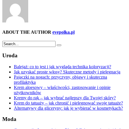
ABOUT THE AUTHOR
evepolka.pl
Uroda
Balejaż: co to jest i jak wygląda technika koloryzacji?
Jak uzyskać proste włosy? Skuteczne metody i pielęgnacja
Pajączki na nogach: przyczyny, objawy i skuteczna
profilaktyka
Krem aloesowy – właściwości, zastosowanie i opinie
użytkowników
Kremy do rąk – jak wybrać najlepszy dla Twojej skóry?
Krem do tatuaży – jak chronić i pielęgnować swoje tatuaże?
Alternatywy dla gliceryny: jak je wybierać w kosmetykach?
Moda