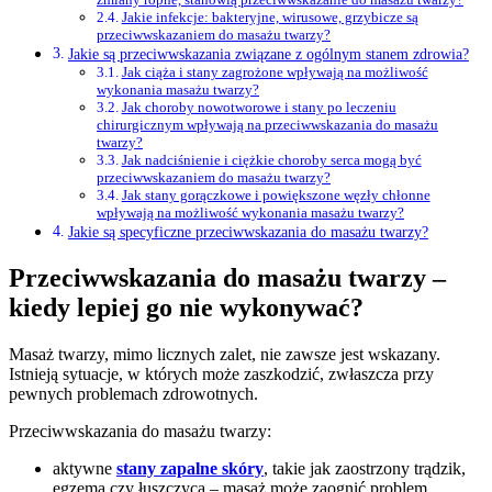
Jakie infekcje: bakteryjne, wirusowe, grzybicze są
przeciwwskazaniem do masażu twarzy?
Jakie są przeciwwskazania związane z ogólnym stanem zdrowia?
Jak ciąża i stany zagrożone wpływają na możliwość
wykonania masażu twarzy?
Jak choroby nowotworowe i stany po leczeniu
chirurgicznym wpływają na przeciwwskazania do masażu
twarzy?
Jak nadciśnienie i ciężkie choroby serca mogą być
przeciwwskazaniem do masażu twarzy?
Jak stany gorączkowe i powiększone węzły chłonne
wpływają na możliwość wykonania masażu twarzy?
Jakie są specyficzne przeciwwskazania do masażu twarzy?
Przeciwwskazania do masażu twarzy –
kiedy lepiej go nie wykonywać?
Masaż twarzy, mimo licznych zalet, nie zawsze jest wskazany.
Istnieją sytuacje, w których może zaszkodzić, zwłaszcza przy
pewnych problemach zdrowotnych.
Przeciwwskazania do masażu twarzy:
aktywne
stany zapalne skóry
, takie jak zaostrzony trądzik,
egzema czy łuszczyca – masaż może zaognić problem,