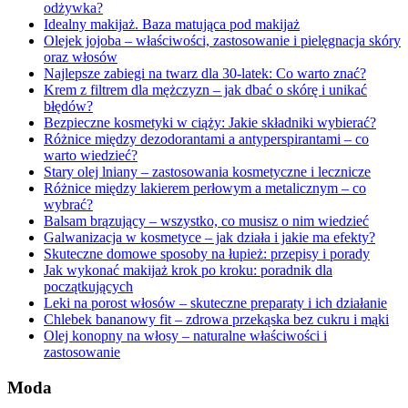
odżywka?
Idealny makijaż. Baza matująca pod makijaż
Olejek jojoba – właściwości, zastosowanie i pielęgnacja skóry
oraz włosów
Najlepsze zabiegi na twarz dla 30-latek: Co warto znać?
Krem z filtrem dla mężczyzn – jak dbać o skórę i unikać
błędów?
Bezpieczne kosmetyki w ciąży: Jakie składniki wybierać?
Różnice między dezodorantami a antyperspirantami – co
warto wiedzieć?
Stary olej lniany – zastosowania kosmetyczne i lecznicze
Różnice między lakierem perłowym a metalicznym – co
wybrać?
Balsam brązujący – wszystko, co musisz o nim wiedzieć
Galwanizacja w kosmetyce – jak działa i jakie ma efekty?
Skuteczne domowe sposoby na łupież: przepisy i porady
Jak wykonać makijaż krok po kroku: poradnik dla
początkujących
Leki na porost włosów – skuteczne preparaty i ich działanie
Chlebek bananowy fit – zdrowa przekąska bez cukru i mąki
Olej konopny na włosy – naturalne właściwości i
zastosowanie
Moda