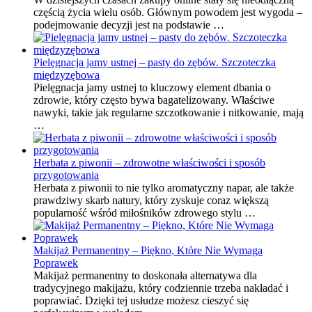
częścią życia wielu osób. Głównym powodem jest wygoda –
podejmowanie decyzji jest na podstawie …
Pielęgnacja jamy ustnej – pasty do zębów. Szczoteczka
międzyzębowa
Pielęgnacja jamy ustnej to kluczowy element dbania o
zdrowie, który często bywa bagatelizowany. Właściwe
nawyki, takie jak regularne szczotkowanie i nitkowanie, mają
…
Herbata z piwonii – zdrowotne właściwości i sposób
przygotowania
Herbata z piwonii to nie tylko aromatyczny napar, ale także
prawdziwy skarb natury, który zyskuje coraz większą
popularność wśród miłośników zdrowego stylu …
Makijaż Permanentny – Piękno, Które Nie Wymaga
Poprawek
Makijaż permanentny to doskonała alternatywa dla
tradycyjnego makijażu, który codziennie trzeba nakładać i
poprawiać. Dzięki tej usłudze możesz cieszyć się