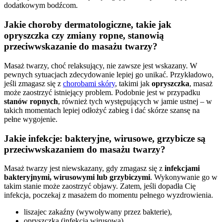
dodatkowym bodźcom.
Jakie choroby dermatologiczne, takie jak
opryszczka czy zmiany ropne, stanowią
przeciwwskazanie do masażu twarzy?
Masaż twarzy, choć relaksujący, nie zawsze jest wskazany. W
pewnych sytuacjach zdecydowanie lepiej go unikać. Przykładowo,
jeśli zmagasz się z
chorobami skóry
, takimi jak
opryszczka
, masaż
może zaostrzyć istniejący problem. Podobnie jest w przypadku
stanów ropnych
, również tych występujących w jamie ustnej – w
takich momentach lepiej odłożyć zabieg i dać skórze szansę na
pełne wygojenie.
Jakie infekcje: bakteryjne, wirusowe, grzybicze są
przeciwwskazaniem do masażu twarzy?
Masaż twarzy jest niewskazany, gdy zmagasz się z
infekcjami
bakteryjnymi, wirusowymi lub grzybiczymi
. Wykonywanie go w
takim stanie może zaostrzyć objawy. Zatem, jeśli dopadła Cię
infekcja, poczekaj z masażem do momentu pełnego wyzdrowienia.
liszajec zakaźny (wywoływany przez bakterie),
opryszczka (infekcja wirusowa),