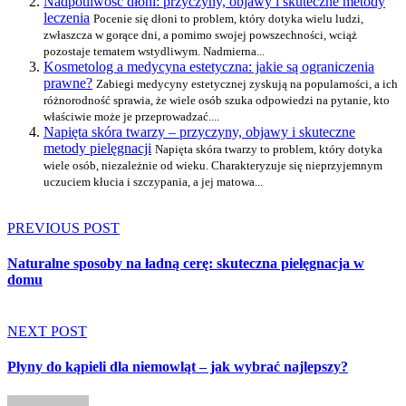
Nadpotliwość dłoni: przyczyny, objawy i skuteczne metody
leczenia
Pocenie się dłoni to problem, który dotyka wielu ludzi,
zwłaszcza w gorące dni, a pomimo swojej powszechności, wciąż
pozostaje tematem wstydliwym. Nadmierna...
Kosmetolog a medycyna estetyczna: jakie są ograniczenia
prawne?
Zabiegi medycyny estetycznej zyskują na popularności, a ich
różnorodność sprawia, że wiele osób szuka odpowiedzi na pytanie, kto
właściwie może je przeprowadzać....
Napięta skóra twarzy – przyczyny, objawy i skuteczne
metody pielęgnacji
Napięta skóra twarzy to problem, który dotyka
wiele osób, niezależnie od wieku. Charakteryzuje się nieprzyjemnym
uczuciem kłucia i szczypania, a jej matowa...
PREVIOUS POST
Naturalne sposoby na ładną cerę: skuteczna pielęgnacja w
domu
NEXT POST
Płyny do kąpieli dla niemowląt – jak wybrać najlepszy?