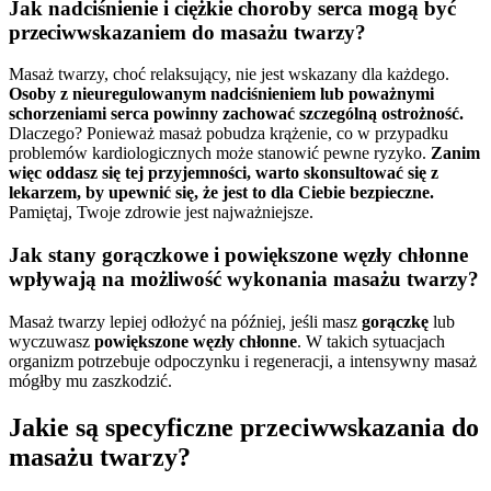
Jak nadciśnienie i ciężkie choroby serca mogą być
przeciwwskazaniem do masażu twarzy?
Masaż twarzy, choć relaksujący, nie jest wskazany dla każdego.
Osoby z nieuregulowanym nadciśnieniem lub poważnymi
schorzeniami serca powinny zachować szczególną ostrożność.
Dlaczego? Ponieważ masaż pobudza krążenie, co w przypadku
problemów kardiologicznych może stanowić pewne ryzyko.
Zanim
więc oddasz się tej przyjemności, warto skonsultować się z
lekarzem, by upewnić się, że jest to dla Ciebie bezpieczne.
Pamiętaj, Twoje zdrowie jest najważniejsze.
Jak stany gorączkowe i powiększone węzły chłonne
wpływają na możliwość wykonania masażu twarzy?
Masaż twarzy lepiej odłożyć na później, jeśli masz
gorączkę
lub
wyczuwasz
powiększone węzły chłonne
. W takich sytuacjach
organizm potrzebuje odpoczynku i regeneracji, a intensywny masaż
mógłby mu zaszkodzić.
Jakie są specyficzne przeciwwskazania do
masażu twarzy?