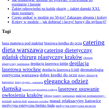
rozmiarze i fasonie
Żakiet odpowiedni na każdą okazję – żakiet damski XXL
duże rozmiary.
Czego unikać w modzie po 50-tce? Zakazane ubrania i kolory
Kolory w modzie – jak dobierać i łączyć barwy dla stylizacji?
Tagi
catering
baza matująca pod makijaż
brązowa kredka do oczu
dieta warszawa
catering dietetyczny
gdańsk
chirurg plastyczny kraków
chirurg
depilacja
depilacja laserowa lublin
plastyczny warszawa
laserowa wrocław
dermatologia
depilacja laserowa Łódź
estetyczna warszawa
dobre kredki do oczu
dobry dietetyk
elegancka odzież
katowice
dobry fryzjer - warszawa
damska
laserowe usuwanie
kuracja oczyszczająca z toksyn
owłosienia kraków
lifting twarzy warszawa
makijaż permanentny -
masaż relaksacyjny katowice
poznań
makijaż łódź
manicure wrocław
medycyna estetyczna bielsko biała
medycyna estetyczna szczecin