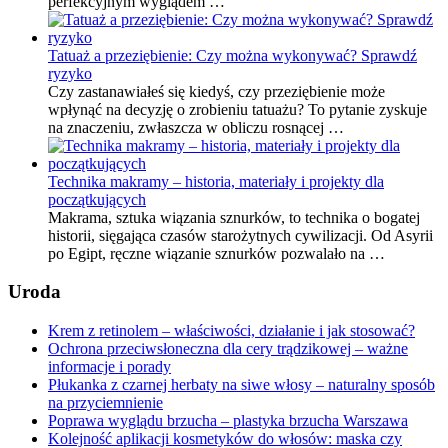
perfekcyjnym wyglądem …
Tatuaż a przeziębienie: Czy można wykonywać? Sprawdź
ryzyko
Czy zastanawiałeś się kiedyś, czy przeziębienie może
wpłynąć na decyzję o zrobieniu tatuażu? To pytanie zyskuje
na znaczeniu, zwłaszcza w obliczu rosnącej …
Technika makramy – historia, materiały i projekty dla
początkujących
Makrama, sztuka wiązania sznurków, to technika o bogatej
historii, sięgająca czasów starożytnych cywilizacji. Od Asyrii
po Egipt, ręczne wiązanie sznurków pozwalało na …
Uroda
Krem z retinolem – właściwości, działanie i jak stosować?
Ochrona przeciwsłoneczna dla cery trądzikowej – ważne
informacje i porady
Płukanka z czarnej herbaty na siwe włosy – naturalny sposób
na przyciemnienie
Poprawa wyglądu brzucha – plastyka brzucha Warszawa
Kolejność aplikacji kosmetyków do włosów: maska czy