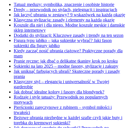
Tatuaż meduzy: symbolika, znaczenie i osobiste historie
Dredy – przewodnik po stylach, pielęgnacji i inspiracjach
Jak łączyć ubrania w zestawy? 9 wskazówek na każdą okazję
Klasyczna stylizacja: zasady i elementy na każdą okazję
Koszule dla niej i dla niego. Modne koszule męskie i damskie
sklep internetowy
Dodatki do stylizacji: Kluczowe zasady i trendy na ten sezon
Figura typu jabłko – jaką sukienkę wybrać? Jaki fason
sukienki dla figury jabłko
Kiedy zacząć nosić ubrania ciążowe? Praktyczne porady dla
mam
Pranie ręczne: jak dbać o delikatne tkaniny krok po kroku
Sukienki na lato 2025 – modne fasony, stylizacje i zakupy
Jak uniknąć farbujących ubrań? Skuteczne porady i zasady
prania
Klasyczny styl – elegancja i uniwersalność w Twojej
garderobie
Jak dobrać idealne kolory i fasony dla blondynek?
Rodzaje i style tatuaży: Przewodnik po popularnych
motywach
Pierścionki zaręczynowe z rubinem – symbol miłości i
trwałości
Beżowe ubrania niezbędne w każdej szafie czyli jakie buty i
torebka do kremowej sukienki?
Jak dopasować spodnie do sylwetki? Przewodnik po