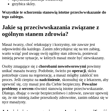
grzybica skóry.
Wszystkie te schorzenia stanowią istotne przeciwwskazanie do
tego zabiegu.
Jakie są przeciwwskazania związane z
ogólnym stanem zdrowia?
Masaż twarzy, choć relaksujący i korzystny, nie zawsze jest
odpowiedni dla każdego. Zanim zdecydujesz się na ten zabieg,
warto wziąć pod uwagę swój ogólny stan zdrowia, ponieważ
istnieją pewne sytuacje, w których masaż może być niewskazany.
Osoby zmagające się z
chorobami nowotworowymi
powinny
unikać masażu twarzy. Podobnie, świeżo po
operacji
, skóra
potrzebuje czasu na regenerację, a masaż mógłby zakłócić ten
proces. Jeśli cierpisz na
nadciśnienie
, skonsultuj się z lekarzem, aby
upewnić się, czy masaż jest dla Ciebie bezpieczny.
Poważne
problemy z sercem
również stanowią istotne przeciwwskazanie.
Dlatego, dbając o swoje bezpieczeństwo i zdrowie, zawsze upewnij
się, że nie istnieją żadne przeszkody zdrowotne, zanim oddasz się w
ręce masażysty.