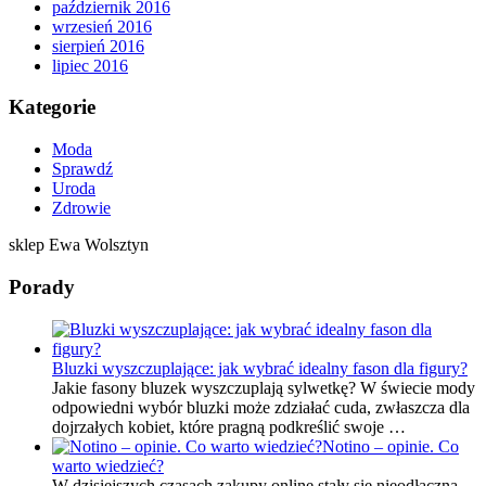
październik 2016
wrzesień 2016
sierpień 2016
lipiec 2016
Kategorie
Moda
Sprawdź
Uroda
Zdrowie
sklep Ewa Wolsztyn
Porady
Bluzki wyszczuplające: jak wybrać idealny fason dla figury?
Jakie fasony bluzek wyszczuplają sylwetkę? W świecie mody
odpowiedni wybór bluzki może zdziałać cuda, zwłaszcza dla
dojrzałych kobiet, które pragną podkreślić swoje …
Notino – opinie. Co
warto wiedzieć?
W dzisiejszych czasach zakupy online stały się nieodłączną