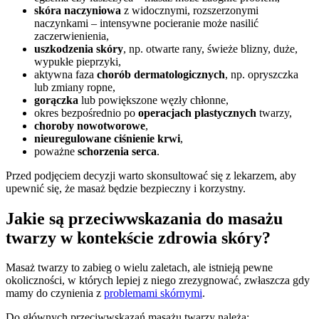
skóra naczyniowa
z widocznymi, rozszerzonymi
naczynkami – intensywne pocieranie może nasilić
zaczerwienienia,
uszkodzenia skóry
, np. otwarte rany, świeże blizny, duże,
wypukłe pieprzyki,
aktywna faza
chorób dermatologicznych
, np. opryszczka
lub zmiany ropne,
gorączka
lub powiększone węzły chłonne,
okres bezpośrednio po
operacjach plastycznych
twarzy,
choroby nowotworowe
,
nieuregulowane ciśnienie krwi
,
poważne
schorzenia serca
.
Przed podjęciem decyzji warto skonsultować się z lekarzem, aby
upewnić się, że masaż będzie bezpieczny i korzystny.
Jakie są przeciwwskazania do masażu
twarzy w kontekście zdrowia skóry?
Masaż twarzy to zabieg o wielu zaletach, ale istnieją pewne
okoliczności, w których lepiej z niego zrezygnować, zwłaszcza gdy
mamy do czynienia z
problemami skórnymi
.
Do głównych przeciwwskazań masażu twarzy należą: