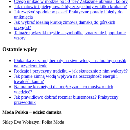
Czego unikać w modzie po 50-tce? Zakazane ubrania i kolory
Jak matowić i pielęgnować błyszczące buty w kilku krokach?
Jak zwężyć spodnie w pasie? Praktyczne porady i błędy do
uniknięcia
Jak wybrać idealną kurtkę zimową damską do górskich
przygód?
Tatuaże gwiazdki męskie – symbolika, znaczenie i popularne
wzory
Ostatnie wpisy
Płukanka z czarnej herbaty na siwe włosy – naturalny sposób
na przyciemnienie
Rodzaje i przyczyny trądziku – jak skutecznie z nim walczyć?
Jak pranie zimną wodą wpływa na oszczędność energii i
trwałość tkanin?
Naturalne kosmetyki dla mężczyzn – co musisz o nich
wiedzieć?
Jak prawidłowo dobrać rozmiar biustonosza? Praktyczny
przewodnik
Moda Polska – odzież damska
Sklep Eva Wolsztyn: Polka Moda