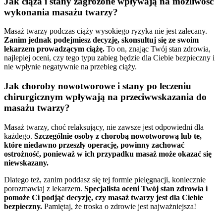
Jak ciąża i stany zagrożone wpływają na możliwość
wykonania masażu twarzy?
Masaż twarzy podczas ciąży wysokiego ryzyka nie jest zalecany.
Zanim jednak podejmiesz decyzję, skonsultuj się ze swoim
lekarzem prowadzącym ciążę.
To on, znając Twój stan zdrowia,
najlepiej oceni, czy tego typu zabieg będzie dla Ciebie bezpieczny i
nie wpłynie negatywnie na przebieg ciąży.
Jak choroby nowotworowe i stany po leczeniu
chirurgicznym wpływają na przeciwwskazania do
masażu twarzy?
Masaż twarzy, choć relaksujący, nie zawsze jest odpowiedni dla
każdego.
Szczególnie osoby z chorobą nowotworową lub te,
które niedawno przeszły operację, powinny zachować
ostrożność, ponieważ w ich przypadku masaż może okazać się
niewskazany.
Dlatego też, zanim poddasz się tej formie pielęgnacji, koniecznie
porozmawiaj z lekarzem.
Specjalista oceni Twój stan zdrowia i
pomoże Ci podjąć decyzję, czy masaż twarzy jest dla Ciebie
bezpieczny.
Pamiętaj, że troska o zdrowie jest najważniejsza!