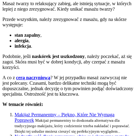
Masaż twarzy to relaksujący zabieg, ale istnieją sytuacje, w których
lepiej z niego zrezygnować. Kiedy unikać masażu twarzy?
Przede wszystkim, należy zrezygnować z masażu, gdy na skórze
występuje:
stan zapalny
,
alergia
,
infekcja
.
Podobnie, jeśli
naskórek jest uszkodzony
, należy poczekać, aż się
zagoi. Skóra musi być w dobrej kondycji, aby czerpać z masażu
korzyści.
A co z
cerą naczyniową
? W jej przypadku masaż zazwyczaj nie
jest polecany. Czasami, bardzo delikatne techniki mogą być
dopuszczalne, jednak decyzję o tym powinien podjąć doświadczony
specjalista. Ostrożność jest tu kluczowa.
W temacie również:
Makijaż Permanentny – Piękno, Które Nie Wymaga
Poprawek
Makijaż permanentny to doskonała alternatywa dla
tradycyjnego makijażu, który codziennie trzeba nakładać i poprawiać.
Dzięki tej usłudze możesz cieszyć się perfekcyjnym wyglądem...