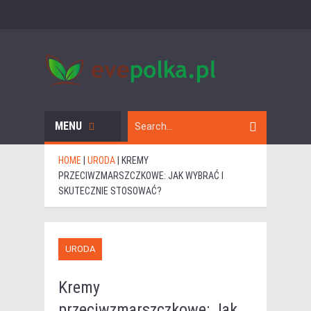
MENU
HOME
|
URODA
|
KREMY
PRZECIWZMARSZCZKOWE: JAK WYBRAĆ I
SKUTECZNIE STOSOWAĆ?
URODA
Kremy
przeciwzmarszczkowe: Jak