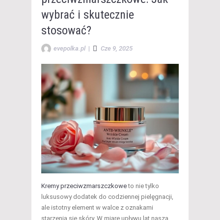
wybrać i skutecznie
stosować?
evepolka.pl
|
Cze 9, 2025
Kremy przeciwzmarszczkowe
to nie tylko
luksusowy dodatek do codziennej pielęgnacji,
ale istotny element w walce z oznakami
starzenia się skóry. W miarę upływu lat nasza