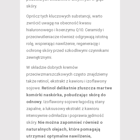
skóry.
Oprócz tych kluczowych substancji, warto
zwrócić uwagę na obecność kwasu
hialuronowego i koenzymu Q10. Ceramidy i
przeciwutleniacze również odgrywają istotną
rolę, wspierając nawilżenie, regenerację i
ochronę skóry przed szkodliwymi czynnikami
zewnętrznymi.
W składzie dobrych kremów
przeciwzmarszczkowych często znajdziemy
także retinol, ekstrakt z kawioru i izoflawony
sojowe.
Retinol delikatnie złuszcza martwe
komórki naskórka, pobudzając skórę do
odnowy.
Izoflawony sojowe łagodzą stany
zapalne, a luksusowy ekstrakt z kawioru
intensywnie odmładza i poprawia jędrność
skóry.
Nie można zapomnieć również o
naturalnych olejach, które pomagają
utrzymać optymalne nawilżenie,