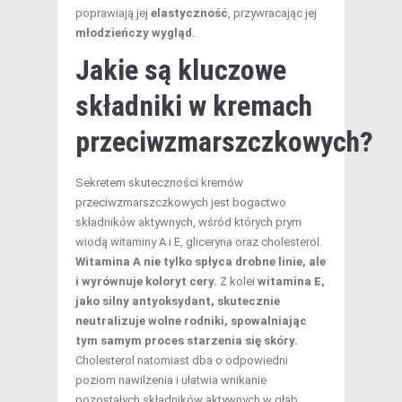
poprawiają jej
elastyczność
, przywracając jej
młodzieńczy wygląd.
Jakie są kluczowe
składniki w kremach
przeciwzmarszczkowych?
Sekretem skuteczności kremów
przeciwzmarszczkowych jest bogactwo
składników aktywnych, wśród których prym
wiodą witaminy A i E, gliceryna oraz cholesterol.
Witamina A nie tylko spłyca drobne linie, ale
i wyrównuje koloryt cery.
Z kolei
witamina E,
jako silny antyoksydant, skutecznie
neutralizuje wolne rodniki, spowalniając
tym samym proces starzenia się skóry.
Cholesterol natomiast dba o odpowiedni
poziom nawilżenia i ułatwia wnikanie
pozostałych składników aktywnych w głąb