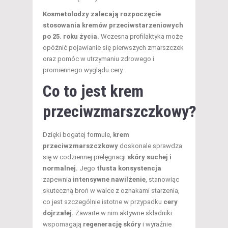
Kosmetolodzy zalecają rozpoczęcie
stosowania kremów przeciwstarzeniowych
po 25. roku życia.
Wczesna profilaktyka może
opóźnić pojawianie się pierwszych zmarszczek
oraz pomóc w utrzymaniu zdrowego i
promiennego wyglądu cery.
Co to jest krem
przeciwzmarszczkowy?
Dzięki bogatej formule,
krem
przeciwzmarszczkowy
doskonale sprawdza
się w codziennej pielęgnacji
skóry suchej i
normalnej.
Jego
tłusta konsystencja
zapewnia
intensywne nawilżenie
, stanowiąc
skuteczną broń w walce z oznakami starzenia,
co jest szczególnie istotne w przypadku
cery
dojrzałej.
Zawarte w nim aktywne składniki
wspomagają
regenerację skóry
i wyraźnie