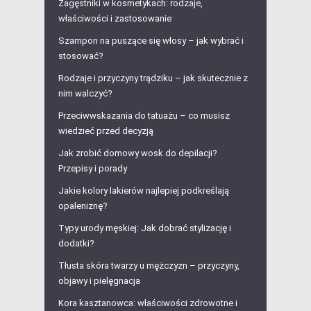
Zagęstniki w kosmetykach: rodzaje,
właściwości i zastosowanie
Szampon na puszące się włosy – jak wybrać i
stosować?
Rodzaje i przyczyny trądziku – jak skutecznie z
nim walczyć?
Przeciwwskazania do tatuażu – co musisz
wiedzieć przed decyzją
Jak zrobić domowy wosk do depilacji?
Przepisy i porady
Jakie kolory lakierów najlepiej podkreślają
opaleniznę?
Typy urody męskiej: Jak dobrać stylizację i
dodatki?
Tłusta skóra twarzy u mężczyzn – przyczyny,
objawy i pielęgnacja
Kora kasztanowca: właściwości zdrowotne i