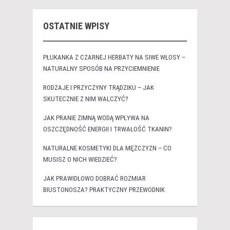
OSTATNIE WPISY
PŁUKANKA Z CZARNEJ HERBATY NA SIWE WŁOSY –
NATURALNY SPOSÓB NA PRZYCIEMNIENIE
RODZAJE I PRZYCZYNY TRĄDZIKU – JAK
SKUTECZNIE Z NIM WALCZYĆ?
JAK PRANIE ZIMNĄ WODĄ WPŁYWA NA
OSZCZĘDNOŚĆ ENERGII I TRWAŁOŚĆ TKANIN?
NATURALNE KOSMETYKI DLA MĘŻCZYZN – CO
MUSISZ O NICH WIEDZIEĆ?
JAK PRAWIDŁOWO DOBRAĆ ROZMIAR
BIUSTONOSZA? PRAKTYCZNY PRZEWODNIK