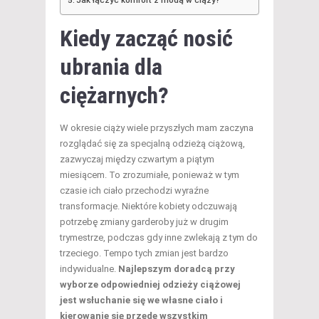
Jak łączyć komfort z modą w ciąży?
Kiedy zacząć nosić
ubrania dla
ciężarnych?
W okresie ciąży wiele przyszłych mam zaczyna
rozglądać się za specjalną odzieżą ciążową,
zazwyczaj między czwartym a piątym
miesiącem. To zrozumiałe, ponieważ w tym
czasie ich ciało przechodzi wyraźne
transformacje. Niektóre kobiety odczuwają
potrzebę zmiany garderoby już w drugim
trymestrze, podczas gdy inne zwlekają z tym do
trzeciego. Tempo tych zmian jest bardzo
indywidualne.
Najlepszym doradcą przy
wyborze odpowiedniej odzieży ciążowej
jest wsłuchanie się we własne ciało i
kierowanie się przede wszystkim