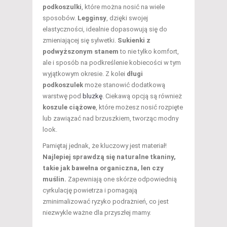
podkoszulki
, które można nosić na wiele
sposobów.
Legginsy
, dzięki swojej
elastyczności, idealnie dopasowują się do
zmieniającej się sylwetki.
Sukienki z
podwyższonym stanem
to nie tylko komfort,
ale i sposób na podkreślenie kobiecości w tym
wyjątkowym okresie. Z kolei
długi
podkoszulek
może stanowić dodatkową
warstwę pod
bluzkę
. Ciekawą opcją są również
koszule ciążowe
, które możesz nosić rozpięte
lub zawiązać nad brzuszkiem, tworząc modny
look.
Pamiętaj jednak, że kluczowy jest materiał!
Najlepiej sprawdzą się naturalne tkaniny,
takie jak bawełna organiczna, len czy
muślin.
Zapewniają one skórze odpowiednią
cyrkulację powietrza i pomagają
zminimalizować ryzyko podrażnień, co jest
niezwykle ważne dla przyszłej mamy.