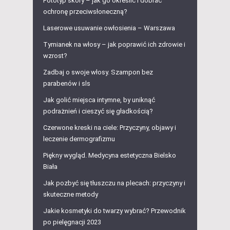
Fototyp skóry – jak go określić i dobrać
ochronę przeciwsłoneczną?
Laserowe usuwanie owłosienia – Warszawa
Tymianek na włosy – jak poprawić ich zdrowie i
wzrost?
Zadbaj o swoje włosy. Szampon bez
parabenów i sls
Jak golić miejsca intymne, by uniknąć
podrażnień i cieszyć się gładkością?
Czerwone kreski na ciele: Przyczyny, objawy i
leczenie dermografizmu
Piękny wygląd. Medycyna estetyczna Bielsko
Biała
Jak pozbyć się tłuszczu na plecach: przyczyny i
skuteczne metody
Jakie kosmetyki do twarzy wybrać? Przewodnik
po pielęgnacji 2023