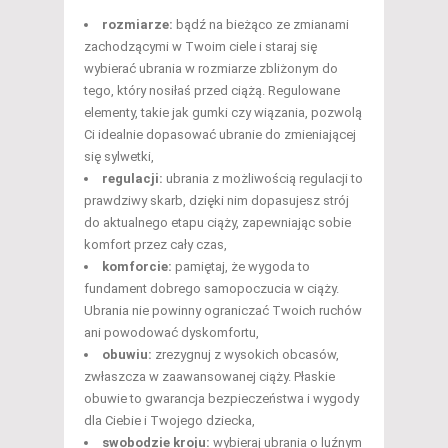
rozmiarze:
bądź na bieżąco ze zmianami
zachodzącymi w Twoim ciele i staraj się
wybierać ubrania w rozmiarze zbliżonym do
tego, który nosiłaś przed ciążą. Regulowane
elementy, takie jak gumki czy wiązania, pozwolą
Ci idealnie dopasować ubranie do zmieniającej
się sylwetki,
regulacji:
ubrania z możliwością regulacji to
prawdziwy skarb, dzięki nim dopasujesz strój
do aktualnego etapu ciąży, zapewniając sobie
komfort przez cały czas,
komforcie:
pamiętaj, że wygoda to
fundament dobrego samopoczucia w ciąży.
Ubrania nie powinny ograniczać Twoich ruchów
ani powodować dyskomfortu,
obuwiu:
zrezygnuj z wysokich obcasów,
zwłaszcza w zaawansowanej ciąży. Płaskie
obuwie to gwarancja bezpieczeństwa i wygody
dla Ciebie i Twojego dziecka,
swobodzie kroju:
wybieraj ubrania o luźnym