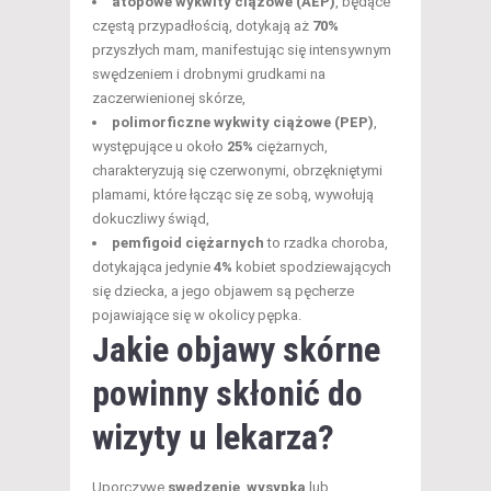
atopowe wykwity ciążowe (AEP)
, będące
częstą przypadłością, dotykają aż
70%
przyszłych mam, manifestując się intensywnym
swędzeniem i drobnymi grudkami na
zaczerwienionej skórze,
polimorficzne wykwity ciążowe (PEP)
,
występujące u około
25%
ciężarnych,
charakteryzują się czerwonymi, obrzękniętymi
plamami, które łącząc się ze sobą, wywołują
dokuczliwy świąd,
pemfigoid ciężarnych
to rzadka choroba,
dotykająca jedynie
4%
kobiet spodziewających
się dziecka, a jego objawem są pęcherze
pojawiające się w okolicy pępka.
Jakie objawy skórne
powinny skłonić do
wizyty u lekarza?
Uporczywe
swędzenie
,
wysypka
lub