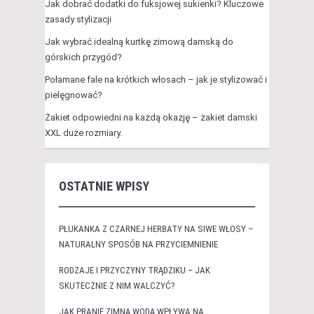
Jak dobrać dodatki do fuksjowej sukienki? Kluczowe
zasady stylizacji
Jak wybrać idealną kurtkę zimową damską do
górskich przygód?
Połamane fale na krótkich włosach – jak je stylizować i
pielęgnować?
Żakiet odpowiedni na każdą okazję – żakiet damski
XXL duże rozmiary.
OSTATNIE WPISY
PŁUKANKA Z CZARNEJ HERBATY NA SIWE WŁOSY –
NATURALNY SPOSÓB NA PRZYCIEMNIENIE
RODZAJE I PRZYCZYNY TRĄDZIKU – JAK
SKUTECZNIE Z NIM WALCZYĆ?
JAK PRANIE ZIMNĄ WODĄ WPŁYWA NA