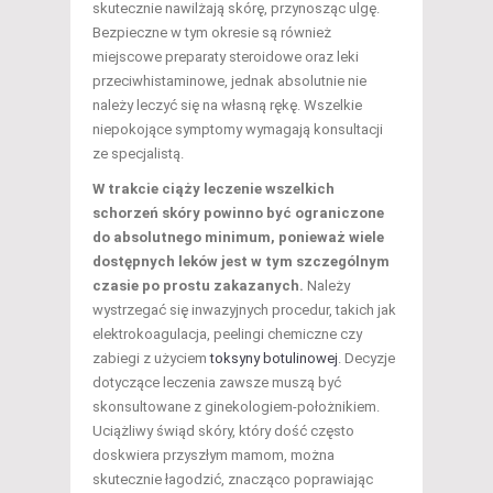
skutecznie nawilżają skórę, przynosząc ulgę.
Bezpieczne w tym okresie są również
miejscowe preparaty steroidowe oraz leki
przeciwhistaminowe, jednak absolutnie nie
należy leczyć się na własną rękę. Wszelkie
niepokojące symptomy wymagają konsultacji
ze specjalistą.
W trakcie ciąży leczenie wszelkich
schorzeń skóry powinno być ograniczone
do absolutnego minimum, ponieważ wiele
dostępnych leków jest w tym szczególnym
czasie po prostu zakazanych.
Należy
wystrzegać się inwazyjnych procedur, takich jak
elektrokoagulacja, peelingi chemiczne czy
zabiegi z użyciem
toksyny botulinowej
. Decyzje
dotyczące leczenia zawsze muszą być
skonsultowane z ginekologiem-położnikiem.
Uciążliwy świąd skóry, który dość często
doskwiera przyszłym mamom, można
skutecznie łagodzić, znacząco poprawiając