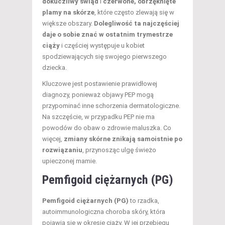
dokuczliwy świąd
i
czerwone, obrzęknięte
plamy na skórze
, które często zlewają się w
większe obszary.
Dolegliwość ta najczęściej
daje o sobie znać w ostatnim trymestrze
ciąży
i częściej występuje u kobiet
spodziewających się swojego pierwszego
dziecka.
Kluczowe jest postawienie prawidłowej
diagnozy, ponieważ objawy PEP mogą
przypominać inne schorzenia dermatologiczne.
Na szczęście, w przypadku PEP nie ma
powodów do obaw o zdrowie maluszka. Co
więcej,
zmiany skórne znikają samoistnie po
rozwiązaniu
, przynosząc ulgę świeżo
upieczonej mamie.
Pemfigoid ciężarnych (PG)
Pemfigoid ciężarnych (PG)
to rzadka,
autoimmunologiczna choroba skóry, która
pojawia się w okresie ciąży. W jej przebiegu