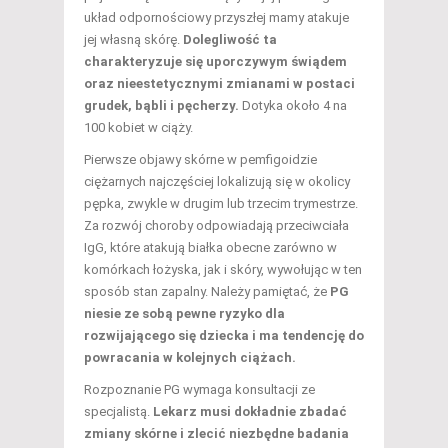
układ odpornościowy przyszłej mamy atakuje
jej własną skórę.
Dolegliwość ta
charakteryzuje się uporczywym świądem
oraz nieestetycznymi zmianami w postaci
grudek, bąbli i pęcherzy.
Dotyka około 4 na
100 kobiet w ciąży.
Pierwsze objawy skórne w pemfigoidzie
ciężarnych najczęściej lokalizują się w okolicy
pępka, zwykle w drugim lub trzecim trymestrze.
Za rozwój choroby odpowiadają przeciwciała
IgG, które atakują białka obecne zarówno w
komórkach łożyska, jak i skóry, wywołując w ten
sposób stan zapalny. Należy pamiętać, że
PG
niesie ze sobą pewne ryzyko dla
rozwijającego się dziecka i ma tendencję do
powracania w kolejnych ciążach.
Rozpoznanie PG wymaga konsultacji ze
specjalistą.
Lekarz musi dokładnie zbadać
zmiany skórne i zlecić niezbędne badania