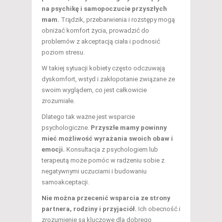
na psychikę i samopoczucie przyszłych
mam.
Trądzik, przebarwienia i rozstępy mogą
obniżać komfort życia, prowadzić do
problemów z akceptacją ciała i podnosić
poziom stresu.
W takiej sytuacji kobiety często odczuwają
dyskomfort, wstyd i zakłopotanie związane ze
swoim wyglądem, co jest całkowicie
zrozumiałe.
Dlatego tak ważne jest wsparcie
psychologiczne.
Przyszłe mamy powinny
mieć możliwość wyrażania swoich obaw i
emocji.
Konsultacja z psychologiem lub
terapeutą może pomóc w radzeniu sobie z
negatywnymi uczuciami i budowaniu
samoakceptacji.
Nie można przecenić wsparcia ze strony
partnera, rodziny i przyjaciół.
Ich obecność i
zrozumienie są kluczowe dla dobrego