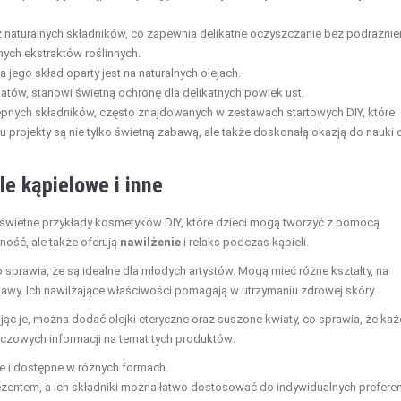
naturalnych składników, co zapewnia delikatne oczyszczanie bez podrażnie
nych ekstraktów roślinnych.
a jego skład oparty jest na naturalnych olejach.
tów, stanowi świetną ochronę dla delikatnych powiek ust.
pnych składników, często znajdowanych w zestawach startowych DIY, które
 projekty są nie tylko świetną zabawą, ale także doskonałą okazją do nauki 
e kąpielowe i inne
świetne przykłady kosmetyków DIY, które dzieci mogą tworzyć z pomocą
wność, ale także oferują
nawilżenie
i relaks podczas kąpieli.
sprawia, że są idealne dla młodych artystów. Mogą mieć różne kształty, na
awy. Ich nawilżające właściwości pomagają w utrzymaniu zdrowej skóry.
jąc je, można dodać olejki eteryczne oraz suszone kwiaty, co sprawia, że ka
uczowych informacji na temat tych produktów:
e i dostępne w różnych formach.
ezentem, a ich składniki można łatwo dostosować do indywidualnych preferenc