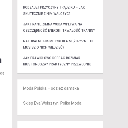
RODZAJE I PRZYCZYNY TRĄDZIKU – JAK
SKUTECZNIE Z NIM WALCZYĆ?
JAK PRANIE ZIMNĄ WODĄ WPŁYWA NA
OSZCZĘDNOŚĆ ENERGII I TRWAŁOŚĆ TKANIN?
NATURALNE KOSMETYKI DLA MĘŻCZYZN – CO
MUSISZ O NICH WIEDZIEĆ?
a
JAK PRAWIDŁOWO DOBRAĆ ROZMIAR
BIUSTONOSZA? PRAKTYCZNY PRZEWODNIK
ogą
Moda Polska – odzież damska
Sklep Eva Wolsztyn: Polka Moda