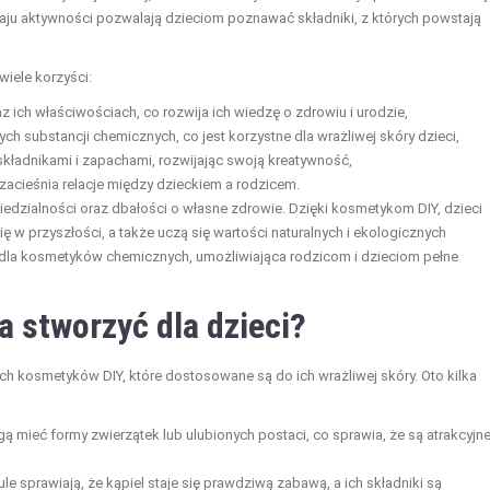
ju aktywności pozwalają dzieciom poznawać składniki, z których powstają
iele korzyści:
az ich właściwościach, co rozwija ich wiedzę o zdrowiu i urodzie,
ch substancji chemicznych, co jest korzystne dla wrażliwej skóry dzieci,
kładnikami i zapachami, rozwijając swoją kreatywność,
acieśnia relacje między dzieckiem a rodzicem.
dzialności oraz dbałości o własne zdrowie. Dzięki kosmetykom DIY, dzieci
 w przyszłości, a także uczą się wartości naturalnych i ekologicznych
 dla kosmetyków chemicznych, umożliwiająca rodzicom i dzieciom pełne
 stworzyć dla dzieci?
ch kosmetyków DIY, które dostosowane są do ich wrażliwej skóry. Oto kilka
ą mieć formy zwierzątek lub ulubionych postaci, co sprawia, że są atrakcyjn
e sprawiają, że kąpiel staje się prawdziwą zabawą, a ich składniki są