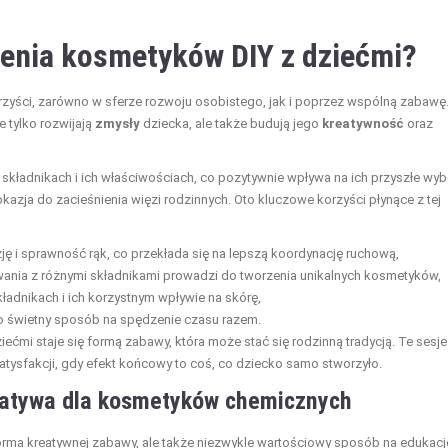
bienia kosmetyków DIY z dziećmi?
zyści, zarówno w sferze rozwoju osobistego, jak i poprzez wspólną zabawę
e tylko rozwijają
zmysły
dziecka, ale także budują jego
kreatywność
oraz
składnikach i ich właściwościach, co pozytywnie wpływa na ich przyszłe wyb
kazja do zacieśnienia więzi rodzinnych. Oto kluczowe korzyści płynące z tej
ję i sprawność rąk, co przekłada się na lepszą koordynację ruchową,
nia z różnymi składnikami prowadzi do tworzenia unikalnych kosmetyków,
kładnikach i ich korzystnym wpływie na skórę,
o świetny sposób na spędzenie czasu razem.
ćmi staje się formą zabawy, która może stać się rodzinną tradycją. Te sesje
 satysfakcji, gdy efekt końcowy to coś, co dziecko samo stworzyło.
rnatywa dla kosmetyków chemicznych
forma kreatywnej zabawy, ale także niezwykle wartościowy sposób na edukacj