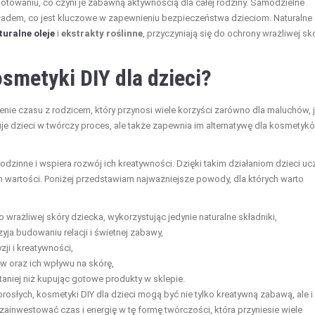
ygotowaniu, co czyni je zabawną aktywnością dla całej rodziny. Samodzielne
ładem, co jest kluczowe w zapewnieniu bezpieczeństwa dzieciom. Naturalne
turalne oleje
i
ekstrakty roślinne
, przyczyniają się do ochrony wrażliwej skó
smetyki DIY dla dzieci?
ie czasu z rodzicem, który przynosi wiele korzyści zarówno dla maluchów, j
je dzieci w twórczy proces, ale także zapewnia im alternatywę dla kosmetyk
zinne i wspiera rozwój ich kreatywności. Dzięki takim działaniom dzieci uc
ich wartości. Poniżej przedstawiam najważniejsze powody, dla których warto
ażliwej skóry dziecka, wykorzystując jedynie naturalne składniki,
ja budowaniu relacji i świetnej zabawy,
ji i kreatywności,
w oraz ich wpływu na skórę,
niej niż kupując gotowe produkty w sklepie.
słych, kosmetyki DIY dla dzieci mogą być nie tylko kreatywną zabawą, ale i
inwestować czas i energię w tę formę twórczości, która przyniesie wiele