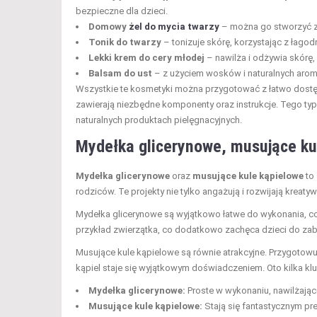
bezpieczne dla dzieci.
Domowy
żel do mycia twarzy
– można go stworzyć z 
Tonik do twarzy
– tonizuje skórę, korzystając z łagod
Lekki krem do cery młodej
– nawilża i odżywia skórę, 
Balsam do ust
– z użyciem wosków i naturalnych aroma
Wszystkie te kosmetyki można przygotować z łatwo dostę
zawierają niezbędne komponenty oraz instrukcje. Tego typu
naturalnych produktach pielęgnacyjnych.
Mydełka glicerynowe, musujące kul
Mydełka glicerynowe
oraz
musujące kule kąpielowe
to 
rodziców. Te projekty nie tylko angażują i rozwijają kreaty
Mydełka glicerynowe są wyjątkowo łatwe do wykonania, co 
przykład zwierzątka, co dodatkowo zachęca dzieci do zab
Musujące kule kąpielowe są równie atrakcyjne. Przygotowu
kąpiel staje się wyjątkowym doświadczeniem. Oto kilka kl
Mydełka glicerynowe:
Proste w wykonaniu, nawilżając
Musujące kule kąpielowe:
Stają się fantastycznym pr