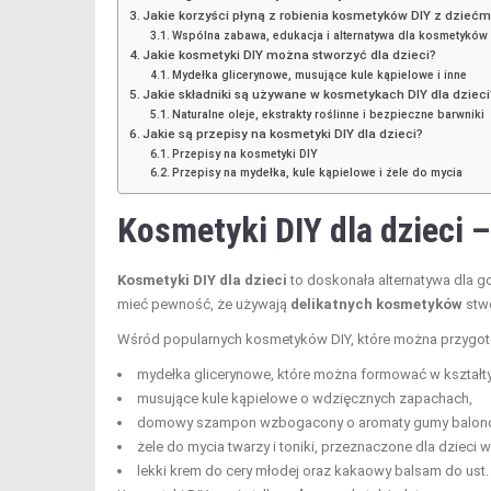
Jakie korzyści płyną z robienia kosmetyków DIY z dziećm
Wspólna zabawa, edukacja i alternatywa dla kosmetyków
Jakie kosmetyki DIY można stworzyć dla dzieci?
Mydełka glicerynowe, musujące kule kąpielowe i inne
Jakie składniki są używane w kosmetykach DIY dla dzieci
Naturalne oleje, ekstrakty roślinne i bezpieczne barwniki
Jakie są przepisy na kosmetyki DIY dla dzieci?
Przepisy na kosmetyki DIY
Przepisy na mydełka, kule kąpielowe i żele do mycia
Kosmetyki DIY dla dzieci –
Kosmetyki DIY dla dzieci
to doskonała alternatywa dla g
mieć pewność, że używają
delikatnych kosmetyków
stwo
Wśród popularnych kosmetyków DIY, które można przygotow
mydełka glicerynowe, które można formować w kształty 
musujące kule kąpielowe o wdzięcznych zapachach,
domowy szampon wzbogacony o aromaty gumy balonow
żele do mycia twarzy i toniki, przeznaczone dla dzieci w 
lekki krem do cery młodej oraz kakaowy balsam do ust.