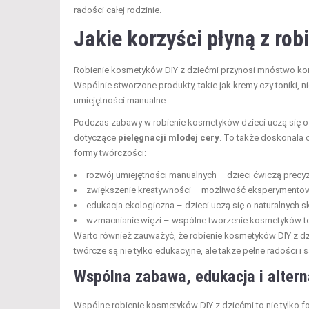
radości całej rodzinie.
Jakie korzyści płyną z ro
Robienie kosmetyków DIY z dziećmi przynosi mnóstwo kor
Wspólnie stworzone produkty, takie jak kremy czy toniki, ni
umiejętności manualne.
Podczas zabawy w robienie kosmetyków dzieci uczą się o 
dotyczące
pielęgnacji młodej cery
. To także doskonała o
formy twórczości:
rozwój umiejętności manualnych – dzieci ćwiczą precyz
zwiększenie kreatywności – możliwość eksperymentowa
edukacja ekologiczna – dzieci uczą się o naturalnych s
wzmacnianie więzi – wspólne tworzenie kosmetyków t
Warto również zauważyć, że robienie kosmetyków DIY z dzie
twórcze są nie tylko edukacyjne, ale także pełne radości i
Wspólna zabawa, edukacja i alte
Wspólne robienie kosmetyków DIY z dziećmi to nie tylko 