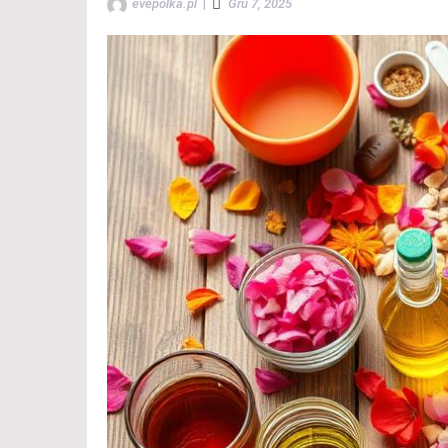
evepolka.pl
|
Gru 7, 2025