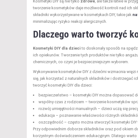
Kosmetyki DIY są nie tylko
zdrowe
, ale także łatwe w prz
tworzenie kosmetyków daje możliwość kontroli nad ich sk
składniki wykorzystywane w kosmetykach DIY, takie jak
na
minimalizując ryzyko reakcji alergicznych.
Dlaczego warto tworzyć ko
Kosmetyki DIY dla dzieci
to doskonały sposób na spędzen
ich opiekunów. Tworzenie tych produktów nie tylko angażu
chemicznych, co czyni je bezpieczniejszym wyborem.
Wykonywanie kosmetyków DIY z dziećmi wzmacnia więzi rod
się, jak korzystać z naturalnych składników i dostrzegać 
tworzyć kosmetyki DIY dla dzieci:
bezpieczeństwo – kosmetyki DIY można dopasować do wr
wspólny czas z rodzicem – tworzenie kosmetyków sprzy
rozwój umiejętności manualnych – dzieci uczą się precyz
edukacja – poznawanie właściwości różnych składnikó
oszczędność – często można stworzyć kosmetyki DIY ta
Przy odpowiednim doborze składników oraz pod okiem doro
korzystnym doświadczeniem edukacyjnym. Dlatego warto za