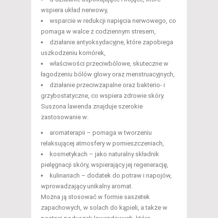
wspiera układ nerwowy,
wsparcie w redukcji napięcia nerwowego, co
pomaga w walce z codziennym stresem,
działanie antyoksydacyjne, które zapobiega
uszkodzeniu komórek,
właściwości przeciwbólowe, skuteczne w
łagodzeniu bólów głowy oraz menstruacyjnych,
działanie przeciwzapalne oraz bakterio- i
grzybostatyczne, co wspiera zdrowie skóry.
Suszona lawenda znajduje szerokie
zastosowanie w:
aromaterapii – pomaga w tworzeniu
relaksującej atmosfery w pomieszczeniach,
kosmetykach – jako naturalny składnik
pielęgnacji skóry, wspierający jej regenerację,
kulinariach – dodatek do potraw i napojów,
wprowadzający unikalny aromat.
Można ją stosować w formie saszetek
zapachowych, w solach do kąpieli, a także w