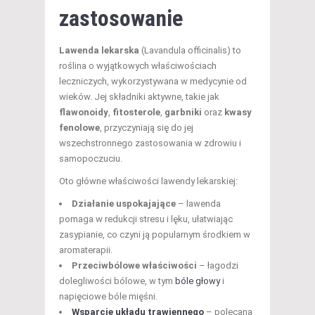
zastosowanie
Lawenda lekarska
(Lavandula officinalis) to
roślina o wyjątkowych właściwościach
leczniczych, wykorzystywana w medycynie od
wieków. Jej składniki aktywne, takie jak
flawonoidy
,
fitosterole
,
garbniki
oraz
kwasy
fenolowe
, przyczyniają się do jej
wszechstronnego zastosowania w zdrowiu i
samopoczuciu.
Oto główne właściwości lawendy lekarskiej:
Działanie uspokajające
– lawenda
pomaga w redukcji stresu i lęku, ułatwiając
zasypianie, co czyni ją popularnym środkiem w
aromaterapii.
Przeciwbólowe właściwości
– łagodzi
dolegliwości bólowe, w tym
bóle głowy
i
napięciowe bóle mięśni.
Wsparcie układu trawiennego
– polecana