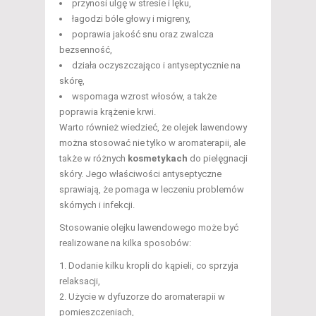
przynosi ulgę w stresie i lęku,
łagodzi bóle głowy i migreny,
poprawia jakość snu oraz zwalcza
bezsenność,
działa oczyszczająco i antyseptycznie na
skórę,
wspomaga wzrost włosów, a także
poprawia krążenie krwi.
Warto również wiedzieć, że olejek lawendowy
można stosować nie tylko w aromaterapii, ale
także w różnych
kosmetykach
do pielęgnacji
skóry. Jego właściwości antyseptyczne
sprawiają, że pomaga w leczeniu problemów
skórnych i infekcji.
Stosowanie olejku lawendowego może być
realizowane na kilka sposobów:
Dodanie kilku kropli do kąpieli, co sprzyja
relaksacji,
Użycie w dyfuzorze do aromaterapii w
pomieszczeniach,