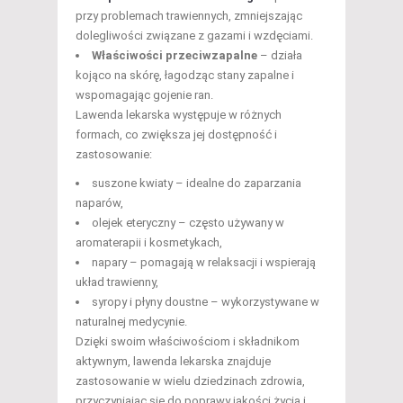
przy problemach trawiennych, zmniejszając
dolegliwości związane z gazami i wzdęciami.
Właściwości przeciwzapalne
– działa
kojąco na skórę, łagodząc stany zapalne i
wspomagając gojenie ran.
Lawenda lekarska występuje w różnych
formach, co zwiększa jej dostępność i
zastosowanie:
suszone kwiaty – idealne do zaparzania
naparów,
olejek eteryczny – często używany w
aromaterapii i kosmetykach,
napary – pomagają w relaksacji i wspierają
układ trawienny,
syropy i płyny doustne – wykorzystywane w
naturalnej medycynie.
Dzięki swoim właściwościom i składnikom
aktywnym, lawenda lekarska znajduje
zastosowanie w wielu dziedzinach zdrowia,
przyczyniając się do poprawy jakości życia i