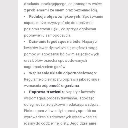
działania uspokajającego, co pomaga w walce
z
problemami ze snem
oraz bezsennością.
Redukcja objawów lękowych:
Spożywanie
naparu może przyczynić się do obniżenia
poziomu stresu i lęku, co sprzyja ogólnemu
poprawieniu samopoczucia.
Działanie łagodzące na bóle:
Napary z
kwiatów lawendy rozluźniają mięśnie i mogą
pomóc w łagodzeniu bólów miesiączkowych
oraz bólów brzucha spowodowanych
nagromadzeniem gazów.
Wspieranie układu odpornościowego:
Regularne picie naparu poprawia jakość snu i
wzmacnia
odporność organizmu
.
Poprawa trawienia
:
Napary z lawendy
wspomagają procesy trawienne, łagodząc
dolegliwości żołądkowe i redukując wzdęcia.
Picie naparu z lawendy to prosty sposób na
wprowadzenie zdrowotnych właściwości tej
rośliny do codziennej diety. Jego
działanie