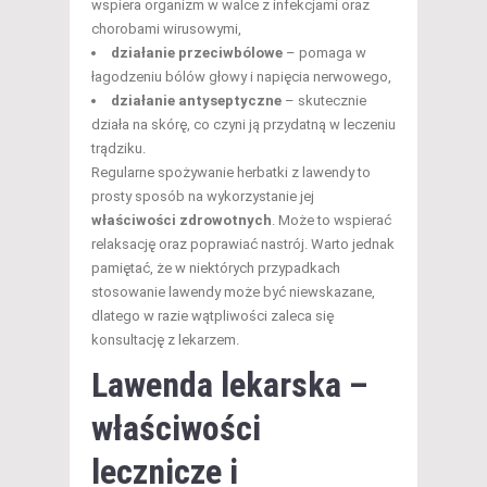
wspiera organizm w walce z infekcjami oraz
chorobami wirusowymi,
działanie przeciwbólowe
– pomaga w
łagodzeniu bólów głowy i napięcia nerwowego,
działanie antyseptyczne
– skutecznie
działa na skórę, co czyni ją przydatną w leczeniu
trądziku.
Regularne spożywanie herbatki z lawendy to
prosty sposób na wykorzystanie jej
właściwości zdrowotnych
. Może to wspierać
relaksację oraz poprawiać nastrój. Warto jednak
pamiętać, że w niektórych przypadkach
stosowanie lawendy może być niewskazane,
dlatego w razie wątpliwości zaleca się
konsultację z lekarzem.
Lawenda lekarska –
właściwości
lecznicze i