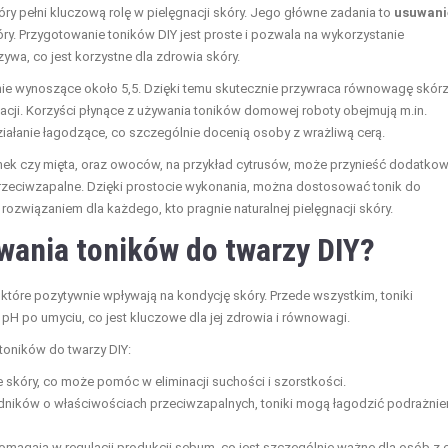
ry pełni kluczową rolę w pielęgnacji skóry. Jego główne zadania to
usuwani
ry. Przygotowanie toników DIY jest proste i pozwala na wykorzystanie
rzywa, co jest korzystne dla zdrowia skóry.
nie wynoszące około 5,5. Dzięki temu skutecznie przywraca równowagę skór
nacji. Korzyści płynące z używania toników domowej roboty obejmują m.in.
działanie łagodzące, co szczególnie docenią osoby z wrażliwą cerą.
anek czy mięta, oraz owoców, na przykład cytrusów, może przynieść dodatko
e przeciwzapalne. Dzięki prostocie wykonania, można dostosować tonik do
 rozwiązaniem dla każdego, kto pragnie naturalnej pielęgnacji skóry.
ywania toników do twarzy DIY?
 które pozytywnie wpływają na kondycję skóry. Przede wszystkim, toniki
pH po umyciu, co jest kluczowe dla jej zdrowia i równowagi.
toników do twarzy DIY:
skóry, co może pomóc w eliminacji suchości i szorstkości.
dników o właściwościach przeciwzapalnych, toniki mogą łagodzić podrażnie
omagają w regulacji produkcji sebum, co jest szczególnie ważne dla osób z 