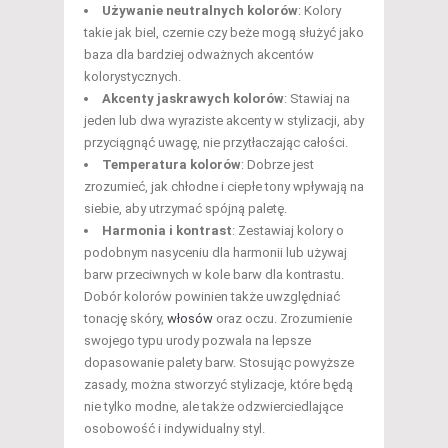
Używanie neutralnych kolorów
: Kolory
takie jak biel, czernie czy beże mogą służyć jako
baza dla bardziej odważnych akcentów
kolorystycznych.
Akcenty jaskrawych kolorów
: Stawiaj na
jeden lub dwa wyraziste akcenty w stylizacji, aby
przyciągnąć uwagę, nie przytłaczając całości.
Temperatura kolorów
: Dobrze jest
zrozumieć, jak chłodne i ciepłe tony wpływają na
siebie, aby utrzymać spójną paletę.
Harmonia i kontrast
: Zestawiaj kolory o
podobnym nasyceniu dla harmonii lub używaj
barw przeciwnych w kole barw dla kontrastu.
Dobór kolorów powinien także uwzględniać
tonację skóry,
włosów
oraz oczu. Zrozumienie
swojego typu urody pozwala na lepsze
dopasowanie palety barw. Stosując powyższe
zasady, można stworzyć stylizacje, które będą
nie tylko modne, ale także odzwierciedlające
osobowość i indywidualny styl.