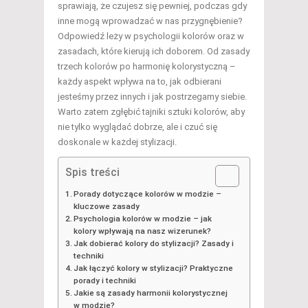
sprawiają, że czujesz się pewniej, podczas gdy
inne mogą wprowadzać w nas przygnębienie?
Odpowiedź leży w psychologii kolorów oraz w
zasadach, które kierują ich doborem. Od zasady
trzech kolorów po harmonię kolorystyczną –
każdy aspekt wpływa na to, jak odbierani
jesteśmy przez innych i jak postrzegamy siebie.
Warto zatem zgłębić tajniki sztuki kolorów, aby
nie tylko wyglądać dobrze, ale i czuć się
doskonale w każdej stylizacji.
Spis treści
Porady dotyczące kolorów w modzie –
kluczowe zasady
Psychologia kolorów w modzie – jak
kolory wpływają na nasz wizerunek?
Jak dobierać kolory do stylizacji? Zasady i
techniki
Jak łączyć kolory w stylizacji? Praktyczne
porady i techniki
Jakie są zasady harmonii kolorystycznej
w modzie?