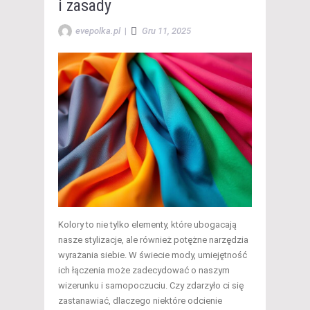
i zasady
evepolka.pl
|
Gru 11, 2025
Kolory to nie tylko elementy, które ubogacają
nasze stylizacje, ale również potężne narzędzia
wyrażania siebie. W świecie mody, umiejętność
ich łączenia może zadecydować o naszym
wizerunku i samopoczuciu. Czy zdarzyło ci się
zastanawiać, dlaczego niektóre odcienie