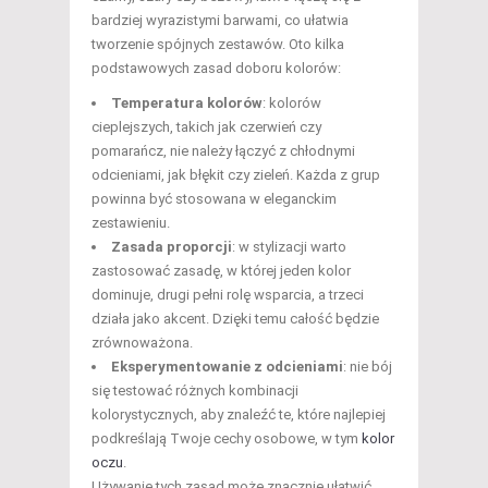
bardziej wyrazistymi barwami, co ułatwia
tworzenie spójnych zestawów. Oto kilka
podstawowych zasad doboru kolorów:
Temperatura kolorów
: kolorów
cieplejszych, takich jak czerwień czy
pomarańcz, nie należy łączyć z chłodnymi
odcieniami, jak błękit czy zieleń. Każda z grup
powinna być stosowana w eleganckim
zestawieniu.
Zasada proporcji
: w stylizacji warto
zastosować zasadę, w której jeden kolor
dominuje, drugi pełni rolę wsparcia, a trzeci
działa jako akcent. Dzięki temu całość będzie
zrównoważona.
Eksperymentowanie z odcieniami
: nie bój
się testować różnych kombinacji
kolorystycznych, aby znaleźć te, które najlepiej
podkreślają Twoje cechy osobowe, w tym
kolor
oczu
.
Używanie tych zasad może znacznie ułatwić