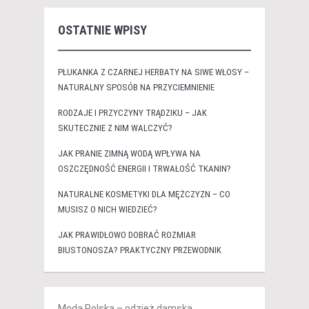
OSTATNIE WPISY
PŁUKANKA Z CZARNEJ HERBATY NA SIWE WŁOSY –
NATURALNY SPOSÓB NA PRZYCIEMNIENIE
RODZAJE I PRZYCZYNY TRĄDZIKU – JAK
SKUTECZNIE Z NIM WALCZYĆ?
JAK PRANIE ZIMNĄ WODĄ WPŁYWA NA
OSZCZĘDNOŚĆ ENERGII I TRWAŁOŚĆ TKANIN?
NATURALNE KOSMETYKI DLA MĘŻCZYZN – CO
MUSISZ O NICH WIEDZIEĆ?
JAK PRAWIDŁOWO DOBRAĆ ROZMIAR
BIUSTONOSZA? PRAKTYCZNY PRZEWODNIK
Moda Polska – odzież damska