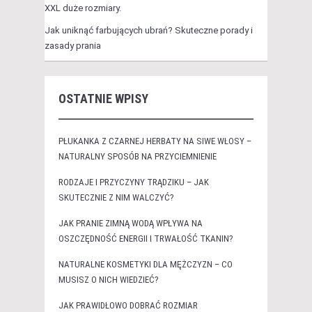
XXL duże rozmiary.
Jak uniknąć farbujących ubrań? Skuteczne porady i
zasady prania
OSTATNIE WPISY
PŁUKANKA Z CZARNEJ HERBATY NA SIWE WŁOSY –
NATURALNY SPOSÓB NA PRZYCIEMNIENIE
RODZAJE I PRZYCZYNY TRĄDZIKU – JAK
SKUTECZNIE Z NIM WALCZYĆ?
JAK PRANIE ZIMNĄ WODĄ WPŁYWA NA
OSZCZĘDNOŚĆ ENERGII I TRWAŁOŚĆ TKANIN?
NATURALNE KOSMETYKI DLA MĘŻCZYZN – CO
MUSISZ O NICH WIEDZIEĆ?
JAK PRAWIDŁOWO DOBRAĆ ROZMIAR