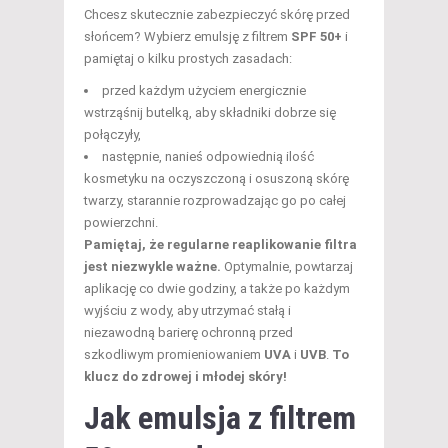
Chcesz skutecznie zabezpieczyć skórę przed
słońcem? Wybierz emulsję z filtrem
SPF 50+
i
pamiętaj o kilku prostych zasadach:
przed każdym użyciem energicznie
wstrząśnij butelką, aby składniki dobrze się
połączyły,
następnie, nanieś odpowiednią ilość
kosmetyku na oczyszczoną i osuszoną skórę
twarzy, starannie rozprowadzając go po całej
powierzchni.
Pamiętaj, że regularne reaplikowanie filtra
jest niezwykle ważne.
Optymalnie, powtarzaj
aplikację co dwie godziny, a także po każdym
wyjściu z wody, aby utrzymać stałą i
niezawodną barierę ochronną przed
szkodliwym promieniowaniem
UVA
i
UVB
.
To
klucz do zdrowej i młodej skóry!
Jak emulsja z filtrem