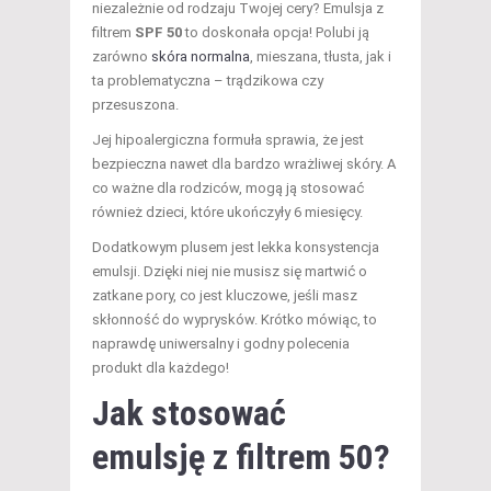
niezależnie od rodzaju Twojej cery? Emulsja z
filtrem
SPF 50
to doskonała opcja! Polubi ją
zarówno
skóra normalna
, mieszana, tłusta, jak i
ta problematyczna – trądzikowa czy
przesuszona.
Jej hipoalergiczna formuła sprawia, że jest
bezpieczna nawet dla bardzo wrażliwej skóry. A
co ważne dla rodziców, mogą ją stosować
również dzieci, które ukończyły 6 miesięcy.
Dodatkowym plusem jest lekka konsystencja
emulsji. Dzięki niej nie musisz się martwić o
zatkane pory, co jest kluczowe, jeśli masz
skłonność do wyprysków. Krótko mówiąc, to
naprawdę uniwersalny i godny polecenia
produkt dla każdego!
Jak stosować
emulsję z filtrem 50?