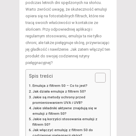
podczas letnich dni spędzonych na słońcu.
Warto zwrócić uwagę, że skuteczność emulsji
opiera się na fotostabilnych filtrach, które nie
tracą swoich właściwości w kontakcie ze
słońcem. Przy odpowiedniej aplikacji i
regularnym stosowaniu, emulsja ta nie tylko
chroni, ale także pielęgnuje skórę, przywracając
jej gładkość i nawilżenie. Jak zatem włączyć ten
produkt do swojej codziennej rutyny
pielęgnacyjnej?
Spis treści
Emulsja z filtrem 50 – Co to jest?
Jak działa emulsja z filtrem 50?
Jakie są metody ochrony przed
promieniowaniem UVA i UVB?
Jakie składniki aktywne znajdują się w
emulsji z filtrem 50?
Jakie są korzyści stosowania emulsji z
filtrem 50?
Jak włączyć emulsję z filtrem 50 do
codziennej pielęgnacji skóry?