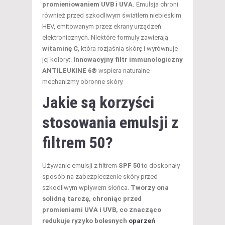
promieniowaniem UVB i UVA.
Emulsja chroni
również przed szkodliwym światłem niebieskim
HEV, emitowanym przez ekrany urządzeń
elektronicznych. Niektóre formuły zawierają
witaminę C
, która rozjaśnia skórę i wyrównuje
jej koloryt.
Innowacyjny filtr immunologiczny
ANTILEUKINE 6®
wspiera naturalne
mechanizmy obronne skóry.
Jakie są korzyści
stosowania emulsji z
filtrem 50?
Używanie emulsji z filtrem
SPF 50
to doskonały
sposób na zabezpieczenie skóry przed
szkodliwym wpływem słońca.
Tworzy ona
solidną tarczę, chroniąc przed
promieniami UVA i UVB, co znacząco
redukuje ryzyko bolesnych
oparzeń