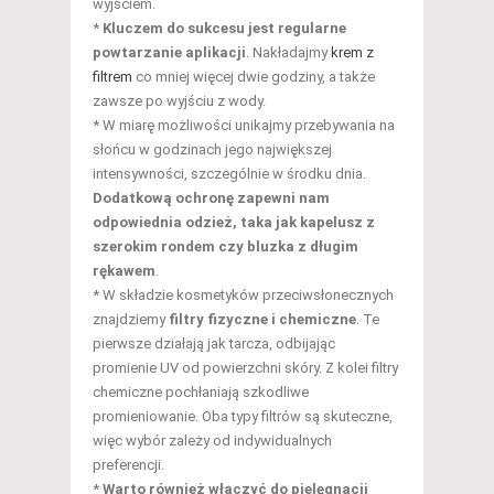
wyjściem.
*
Kluczem do sukcesu jest regularne
powtarzanie aplikacji
. Nakładajmy
krem z
filtrem
co mniej więcej dwie godziny, a także
zawsze po wyjściu z wody.
* W miarę możliwości unikajmy przebywania na
słońcu w godzinach jego największej
intensywności, szczególnie w środku dnia.
Dodatkową ochronę zapewni nam
odpowiednia odzież, taka jak kapelusz z
szerokim rondem czy bluzka z długim
rękawem
.
* W składzie kosmetyków przeciwsłonecznych
znajdziemy
filtry fizyczne i chemiczne
. Te
pierwsze działają jak tarcza, odbijając
promienie UV od powierzchni skóry. Z kolei filtry
chemiczne pochłaniają szkodliwe
promieniowanie. Oba typy filtrów są skuteczne,
więc wybór zależy od indywidualnych
preferencji.
*
Warto również włączyć do pielęgnacji