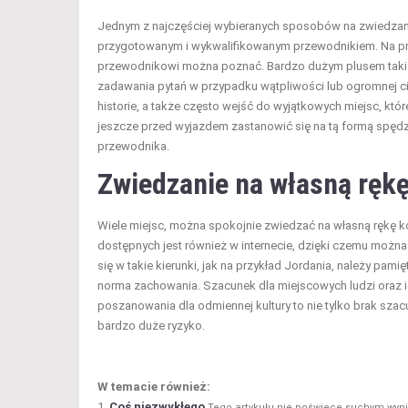
Jednym z najczęściej wybieranych sposobów na zwiedzani
przygotowanym i wykwalifikowanym przewodnikiem. Na p
przewodnikowi można poznać. Bardzo dużym plusem taki
zadawania pytań w przypadku wątpliwości lub ogromnej c
historie, a także często wejść do wyjątkowych miejsc, któ
jeszcze przed wyjazdem zastanowić się na tą formą spędza
przewodnika.
Zwiedzanie na własną ręk
Wiele miejsc, można spokojnie zwiedzać na własną rękę k
dostępnych jest również w internecie, dzięki czemu moż
się w takie kierunki, jak na przykład Jordania, należy pam
norma zachowania. Szacunek dla miejscowych ludzi oraz ic
poszanowania dla odmiennej kultury to nie tylko brak szacu
bardzo duże ryzyko.
W temacie również:
Coś niezwykłego
Tego artykułu nie poświęcę suchym wyni