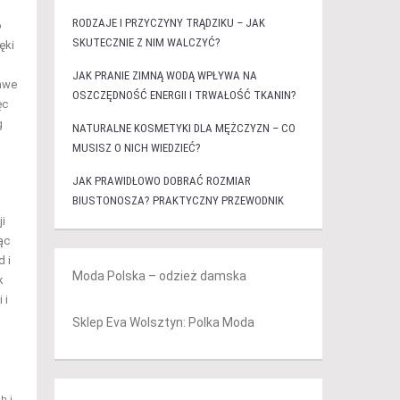
RODZAJE I PRZYCZYNY TRĄDZIKU – JAK
o
SKUTECZNIE Z NIM WALCZYĆ?
ęki
JAK PRANIE ZIMNĄ WODĄ WPŁYWA NA
kawe
OSZCZĘDNOŚĆ ENERGII I TRWAŁOŚĆ TKANIN?
ęc
g
NATURALNE KOSMETYKI DLA MĘŻCZYZN – CO
MUSISZ O NICH WIEDZIEĆ?
JAK PRAWIDŁOWO DOBRAĆ ROZMIAR
BIUSTONOSZA? PRAKTYCZNY PRZEWODNIK
i
ąc
d i
Moda Polska – odzież damska
k
 i
Sklep Eva Wolsztyn: Polka Moda
h i