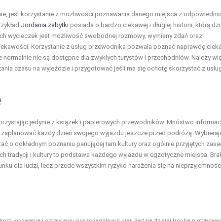
e, jest korzystanie z możliwości poznawania danego miejsca z odpowiedni
rzykład
Jordania zabytki
posiada o bardzo ciekawej i długiej historii, którą dzi
ch wycieczek jest możliwość swobodnej rozmowy, wymiany zdań oraz
iekawości. Korzystanie z usług przewodnika pozwala poznać naprawdę cie
re normalnie nie są dostępne dla zwykłych turystów i przechodniów. Należy wi
nia czasu na wyjeździe i przygotować jeśli ma się ochotę skorzystać z usłu
ę
orzystając jedynie z książek i papierowych przewodników. Mnóstwo informacj
na zaplanować każdy dzień swojego wyjazdu jeszcze przed podróżą. Wybieraj
iętać o dokładnym poznaniu panującej tam kultury oraz ogólnie przyjętych zasa
h tradycji i kultury to podstawa każdego wyjazdu w egzotyczne miejsca. Bra
nku dla ludzi, lecz przede wszystkim ryzyko narażenia się na nieprzyjemności
kom losowania i omawianiu poszczególnych gier. Będzie dzisiaj trochę nietypowyc