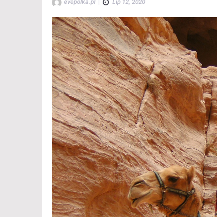
evepolka.pl
|
Lip 12, 2020