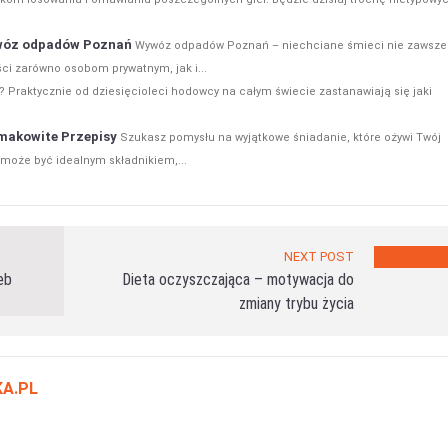
ywóz odpadów Poznań
Wywóz odpadów Poznań – niechciane śmieci nie zawsze
ści zarówno osobom prywatnym, jak i...
 Praktycznie od dziesięcioleci hodowcy na całym świecie zastanawiają się jaki
Smakowite Przepisy
Szukasz pomysłu na wyjątkowe śniadanie, które ożywi Twój
 może być idealnym składnikiem,...
NEXT POST
eb
Dieta oczyszczająca – motywacja do
zmiany trybu życia
A.PL