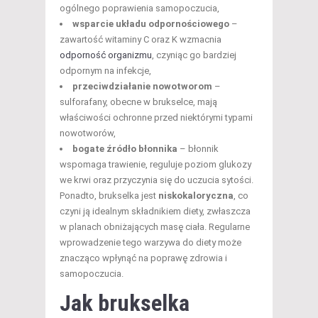
ogólnego poprawienia samopoczucia,
wsparcie układu odpornościowego
–
zawartość witaminy C oraz K wzmacnia
odporność organizmu
, czyniąc go bardziej
odpornym na infekcje,
przeciwdziałanie nowotworom
–
sulforafany, obecne w brukselce, mają
właściwości ochronne przed niektórymi typami
nowotworów,
bogate źródło błonnika
– błonnik
wspomaga trawienie, reguluje poziom glukozy
we krwi oraz przyczynia się do uczucia sytości.
Ponadto, brukselka jest
niskokaloryczna
, co
czyni ją idealnym składnikiem diety, zwłaszcza
w planach obniżających masę ciała. Regularne
wprowadzenie tego warzywa do diety może
znacząco wpłynąć na poprawę zdrowia i
samopoczucia.
Jak brukselka