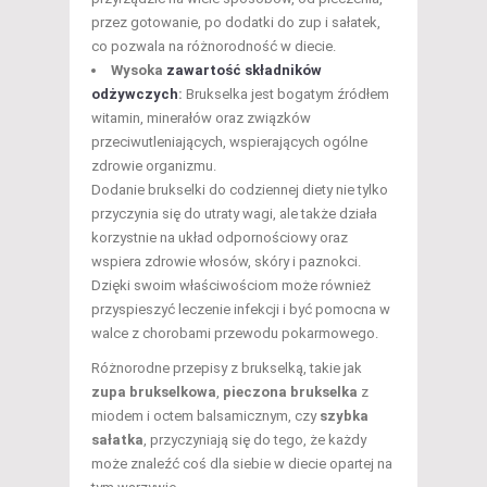
przez gotowanie, po dodatki do zup i sałatek,
co pozwala na różnorodność w diecie.
Wysoka
zawartość składników
odżywczych
:
Brukselka jest bogatym źródłem
witamin, minerałów oraz związków
przeciwutleniających, wspierających ogólne
zdrowie organizmu.
Dodanie brukselki do codziennej diety nie tylko
przyczynia się do utraty wagi, ale także działa
korzystnie na układ odpornościowy oraz
wspiera zdrowie włosów, skóry i paznokci.
Dzięki swoim właściwościom może również
przyspieszyć leczenie infekcji i być pomocna w
walce z chorobami przewodu pokarmowego.
Różnorodne przepisy z brukselką, takie jak
zupa brukselkowa
,
pieczona brukselka
z
miodem i octem balsamicznym, czy
szybka
sałatka
, przyczyniają się do tego, że każdy
może znaleźć coś dla siebie w diecie opartej na