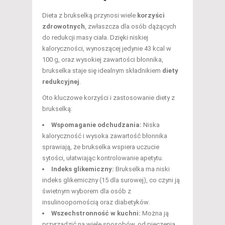
Dieta z brukselką przynosi wiele
korzyści
zdrowotnych
, zwłaszcza dla osób dążących
do redukcji masy ciała. Dzięki niskiej
kaloryczności, wynoszącej jedynie 43 kcal w
100 g, oraz wysokiej zawartości błonnika,
brukselka staje się idealnym składnikiem
diety
redukcyjnej
.
Oto kluczowe korzyści i zastosowanie diety z
brukselką:
Wspomaganie odchudzania:
Niska
kaloryczność i wysoka zawartość błonnika
sprawiają, że brukselka wspiera uczucie
sytości, ułatwiając kontrolowanie apetytu.
Indeks glikemiczny:
Brukselka ma niski
indeks glikemiczny (15 dla surowej), co czyni ją
świetnym wyborem dla osób z
insulinoopornością oraz diabetyków.
Wszechstronność w kuchni:
Można ją
przyrządzić na wiele sposobów, od pieczenia,