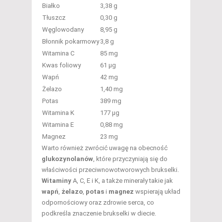
Białko
3,38 g
Tłuszcz
0,30 g
Węglowodany
8,95 g
Błonnik pokarmowy
3,8 g
Witamina C
85 mg
Kwas foliowy
61 µg
Wapń
42 mg
Żelazo
1,40 mg
Potas
389 mg
Witamina K
177 µg
Witamina E
0,88 mg
Magnez
23 mg
Warto również zwrócić uwagę na obecność
glukozynolanów
, które przyczyniają się do
właściwości przeciwnowotworowych brukselki.
Witaminy
A, C, E i K, a także minerały takie jak
wapń
,
żelazo
,
potas
i
magnez
wspierają układ
odpornościowy oraz zdrowie serca, co
podkreśla znaczenie brukselki w diecie.