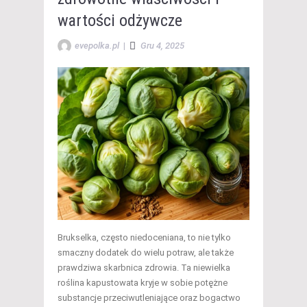
wartości odżywcze
evepolka.pl
|
Gru 4, 2025
Brukselka, często niedoceniana, to nie tylko
smaczny dodatek do wielu potraw, ale także
prawdziwa skarbnica zdrowia. Ta niewielka
roślina kapustowata kryje w sobie potężne
substancje przeciwutleniające oraz bogactwo