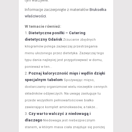
tym warzywie.
Informacje zaczerpnięte z materiałów
Brukselka
właściwości
.
W temacie również:
Dietetyczne posiłki – Catering
dietetyczny Gdańsk
Zrzucanie zbędnych
kilogramów polega zazwyczaj przestrzegania
menu ułożonego przez dietetyka. Zazwyczaj tego
typu dania najlepiej jest przygotowywać w domu,
ponieważ w ten...
Poznaj kaloryczność mięs i wędlin dzięki
specjalnym tabelom
Spożywając mięso,
dostarczamy organizmowi wielu niezwykle cennych
składników odżywczych. Na uwagę zasługuje tu
przede wszystkim pełnowartościowe białko
zawierające komplet aminokwasów, a także...
Czy warto walczyć z niedowagą i
dlaczego
Niedowaga jest niebezpiecznym
stanem, w którym masa ciała znajduje się poniżej