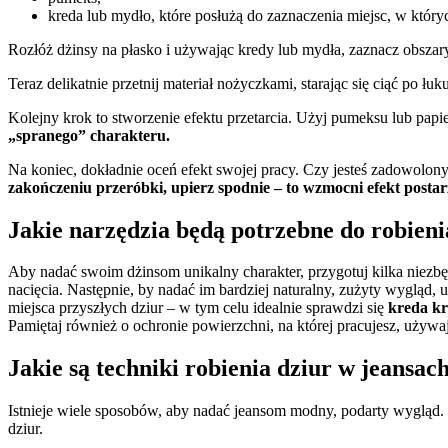
kreda lub mydło, które posłużą do zaznaczenia miejsc, w któryc
Rozłóż dżinsy na płasko i używając kredy lub mydła, zaznacz obszary
Teraz delikatnie przetnij materiał nożyczkami, starając się ciąć po łuku,
Kolejny krok to stworzenie efektu przetarcia. Użyj pumeksu lub pap
„spranego” charakteru.
Na koniec, dokładnie oceń efekt swojej pracy. Czy jesteś zadowolony 
zakończeniu przeróbki, upierz spodnie – to wzmocni efekt postarz
Jakie narzędzia będą potrzebne do robieni
Aby nadać swoim dżinsom unikalny charakter, przygotuj kilka niezb
nacięcia. Następnie, by nadać im bardziej naturalny, zużyty wygląd, 
miejsca przyszłych dziur – w tym celu idealnie sprawdzi się
kreda kr
Pamiętaj również o ochronie powierzchni, na której pracujesz, używ
Jakie są techniki robienia dziur w jeansach
Istnieje wiele sposobów, aby nadać jeansom modny, podarty wygląd. 
dziur.