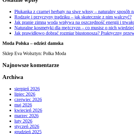
Płukanka z czarnej herbaty na siwe włosy – naturalny sposób 
Rodzaje i przyczyny trądziku – jak skutecznie z nim walczyć?
Jak pranie zimną wodą wpływa na oszczędność energii i trwało
Naturalne kosmetyki dla mężczyzn – co musisz o nich wiedzie
Jak prawidłowo dobrać rozmiar biustonosza? Praktyczny prze
Moda Polska – odzież damska
Sklep Eva Wolsztyn: Polka Moda
Najnowsze komentarze
Archiwa
sierpień 2026
lipiec 2026
czerwiec 2026
maj 2026
kwiecień 2026
marzec 2026
luty 2026
styczeń 2026
grudzień 2025