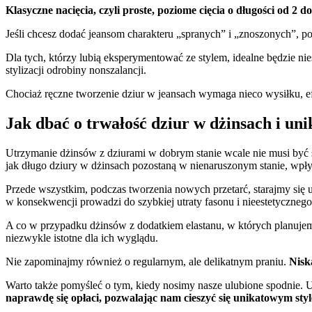
Klasyczne nacięcia, czyli proste, poziome cięcia o długości od 2
Jeśli chcesz dodać jeansom charakteru „spranych” i „znoszonych”, p
Dla tych, którzy lubią eksperymentować ze stylem, idealne będzie ni
stylizacji odrobiny nonszalancji.
Chociaż ręczne tworzenie dziur w jeansach wymaga nieco wysiłku, e
Jak dbać o trwałość dziur w dżinsach i un
Utrzymanie dżinsów z dziurami w dobrym stanie wcale nie musi być s
jak długo dziury w dżinsach pozostaną w nienaruszonym stanie, wpł
Przede wszystkim, podczas tworzenia nowych przetarć, starajmy się u
w konsekwencji prowadzi do szybkiej utraty fasonu i nieestetyczneg
A co w przypadku dżinsów z dodatkiem elastanu, w których planujemy
niezwykle istotne dla ich wyglądu.
Nie zapominajmy również o regularnym, ale delikatnym praniu.
Nisk
Warto także pomyśleć o tym, kiedy nosimy nasze ulubione spodnie. U
naprawdę się opłaci, pozwalając nam cieszyć się unikatowym styl