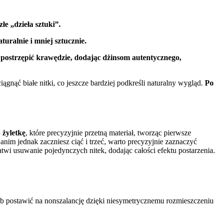
łe „dzieła sztuki”.
uralnie i mniej sztucznie.
 postrzępić krawędzie, dodając dżinsom autentycznego,
ągnąć białe nitki, co jeszcze bardziej podkreśli naturalny wygląd.
Po
 żyletkę
, które precyzyjnie przetną materiał, tworząc pierwsze
anim jednak zaczniesz ciąć i trzeć, warto precyzyjnie zaznaczyć
twi usuwanie pojedynczych nitek, dodając całości efektu postarzenia.
ub postawić na nonszalancję dzięki niesymetrycznemu rozmieszczeniu