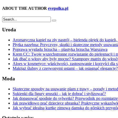
ABOUT THE AUTHOR
evepolka.pl
Uroda
Aromatyczna kąpiel na zły nastrój – bielenda olejek do kąpieli
Płytka nazębna: Przyczyny, skutki i skuteczne metody usuwani
Poprawa wyglądu brzucha – plastyka brzucha Warszawa
Krem CC: Twoje wszechstronne rozwiązanie do pielęgnacji i 
Jak dbać o włosy aby były mocne? Szampony matrix do włos
Aloes w kosmetyce: właściwości, zastosowanie i korzyści dla 
Makijaż ślubny z czerwonymi ustami – jak osiągnąć elegancję?
Moda
Skuteczne sposoby na usuwanie plam z trawy – porady i meto
Sukienki dla figury gruszki – jak je dobrać i stylizować?
Jak dopasować spodnie do sylwetki? Przewodnik po rozmiarze 
Jak prawidłowo prać dziecięce ubranka? Praktyczne wskazówk
Jak wybrać idealną kurtkę zimową damską do górskich przygó
Ostatnie wpisy