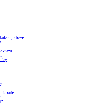
, kule kąpielowe
a
makijażu
ów
skóry
dy
i fasonie
i
d?