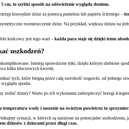
 do 5 cm, to szybki sposób na odświeżenie wyglądu denimu.
ostrzęp krawędzie dziur za pomocą pumeksu lub papieru ściernego –
te
esymetryczne rozmieszczenie dziur. Na przykład, większa dziura na jed
fekt końcowy jest tego wart –
każda para staje się dzięki temu abso
ikać uszkodzeń?
komplikowane. Istnieją sprawdzone triki, dzięki którym ulubione spod
ywa kilka kluczowych kwestii.
nikać tych, które biegną przez całą szerokość nogawki, od jednego sz
o wyglądu spodni.
 zrobić dziury? Warto po ich wykonaniu zabezpieczyć brzegi ściegiem
a temperatura wody i suszenie na świeżym powietrzu to sprzymier
nikajmy sytuacji, w których są narażone na potencjalne uszkodzenia, 
em dżinsów z dziurami przez długi czas.