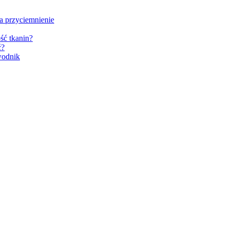
na przyciemnienie
ść tkanin?
ć?
wodnik