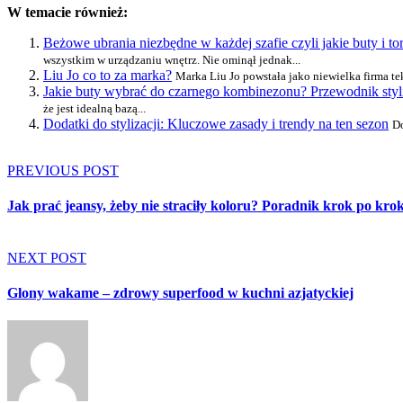
W temacie również:
Beżowe ubrania niezbędne w każdej szafie czyli jakie buty i t
wszystkim w urządzaniu wnętrz. Nie ominął jednak...
Liu Jo co to za marka?
Marka Liu Jo powstała jako niewielka firma tek
Jakie buty wybrać do czarnego kombinezonu? Przewodnik styl
że jest idealną bazą...
Dodatki do stylizacji: Kluczowe zasady i trendy na ten sezon
Do
PREVIOUS POST
Jak prać jeansy, żeby nie straciły koloru? Poradnik krok po kro
NEXT POST
Glony wakame – zdrowy superfood w kuchni azjatyckiej