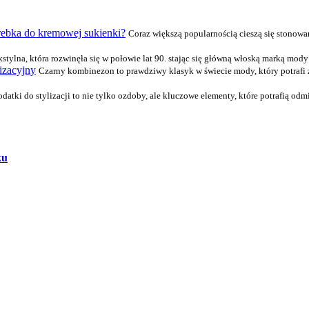
orebka do kremowej sukienki?
Coraz większą popularnością cieszą się stonow
stylna, która rozwinęła się w połowie lat 90. stając się główną włoską marką mody pr
izacyjny
Czarny kombinezon to prawdziwy klasyk w świecie mody, który potrafi z
datki do stylizacji to nie tylko ozdoby, ale kluczowe elementy, które potrafią odm
ku