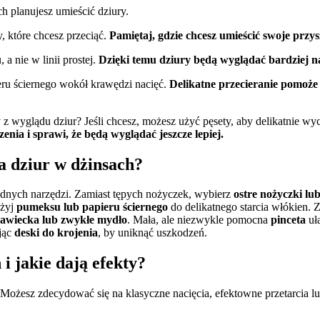
h planujesz umieścić dziury.
, które chcesz przeciąć.
Pamiętaj, gdzie chcesz umieścić swoje przysz
 a nie w linii prostej.
Dzięki temu dziury będą wyglądać bardziej nat
ieru ściernego wokół krawędzi nacięć.
Delikatne przecieranie pomoże
z wyglądu dziur? Jeśli chcesz, możesz użyć pęsety, aby delikatnie wyci
enia i sprawi, że będą wyglądać jeszcze lepiej.
a dziur w dżinsach?
ędnych narzędzi. Zamiast tępych nożyczek, wybierz
ostre nożyczki lub
użyj
pumeksu lub papieru ściernego
do delikatnego starcia włókien. Z
awiecka lub zwykłe mydło
. Mała, ale niezwykle pomocna
pinceta
uła
ając
deski do krojenia
, by uniknąć uszkodzeń.
 i jakie dają efekty?
Możesz zdecydować się na klasyczne nacięcia, efektowne przetarcia l