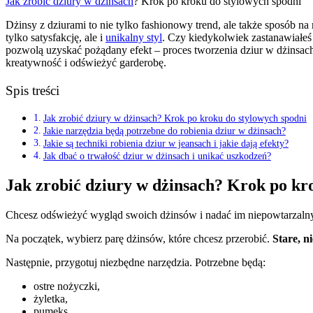
Jak zrobić dziury w dżinsach
? Krok po kroku do stylowych spodni
Dżinsy z dziurami to nie tylko fashionowy trend, ale także sposób n
tylko satysfakcję, ale i
unikalny styl
. Czy kiedykolwiek zastanawiałeś 
pozwolą uzyskać pożądany efekt – proces tworzenia dziur w dżinsach 
kreatywność i odświeżyć garderobę.
Spis treści
Jak zrobić dziury w dżinsach? Krok po kroku do stylowych spodni
Jakie narzędzia będą potrzebne do robienia dziur w dżinsach?
Jakie są techniki robienia dziur w jeansach i jakie dają efekty?
Jak dbać o trwałość dziur w dżinsach i unikać uszkodzeń?
Jak zrobić dziury w dżinsach? Krok po kr
Chcesz odświeżyć wygląd swoich dżinsów i nadać im niepowtarzalny 
Na początek, wybierz parę dżinsów, które chcesz przerobić.
Stare, n
Następnie, przygotuj niezbędne narzędzia. Potrzebne będą:
ostre nożyczki,
żyletka,
pumeks,