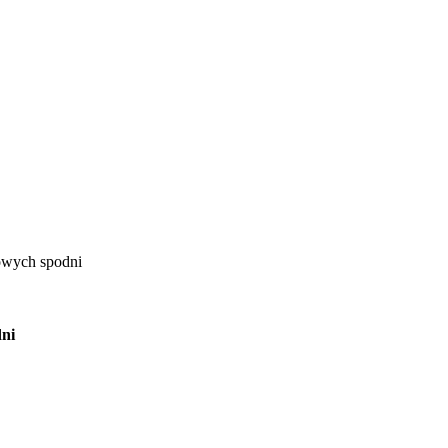
lowych spodni
dni