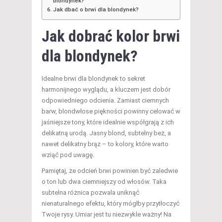
blondynek?
Jak dbać o brwi dla blondynek?
Jak dobrać kolor brwi
dla blondynek?
Idealne brwi dla blondynek to sekret
harmonijnego wyglądu, a kluczem jest dobór
odpowiedniego odcienia. Zamiast ciemnych
barw, blondwłose piękności powinny celować w
jaśniejsze tony, które idealnie współgrają z ich
delikatną urodą. Jasny blond, subtelny beż, a
nawet delikatny brąz – to kolory, które warto
wziąć pod uwagę.
Pamiętaj, że odcień brwi powinien być zaledwie
o ton lub dwa ciemniejszy od włosów. Taka
subtelna różnica pozwala uniknąć
nienaturalnego efektu, który mógłby przytłoczyć
Twoje rysy. Umiar jest tu niezwykle ważny! Na