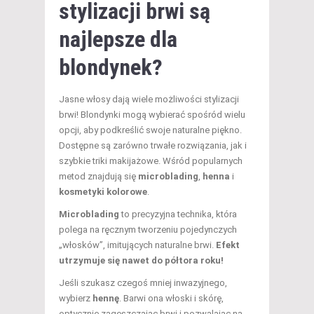
stylizacji brwi są
najlepsze dla
blondynek?
Jasne włosy dają wiele możliwości stylizacji
brwi! Blondynki mogą wybierać spośród wielu
opcji, aby podkreślić swoje naturalne piękno.
Dostępne są zarówno trwałe rozwiązania, jak i
szybkie triki makijażowe. Wśród popularnych
metod znajdują się
microblading
,
henna
i
kosmetyki kolorowe
.
Microblading
to precyzyjna technika, która
polega na ręcznym tworzeniu pojedynczych
„włosków”, imitujących naturalne brwi.
Efekt
utrzymuje się nawet do półtora roku!
Jeśli szukasz czegoś mniej inwazyjnego,
wybierz
hennę
. Barwi ona włoski i skórę,
optycznie zagęszczając brwi i pozwalając na