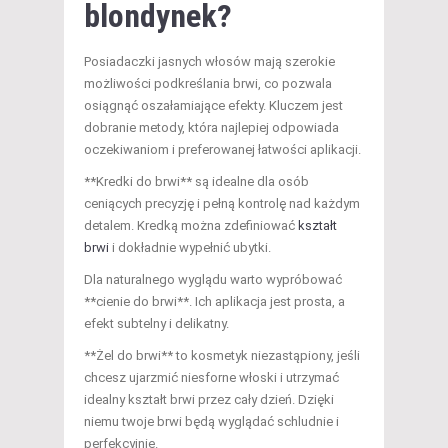
blondynek?
Posiadaczki jasnych włosów mają szerokie
możliwości podkreślania brwi, co pozwala
osiągnąć oszałamiające efekty. Kluczem jest
dobranie metody, która najlepiej odpowiada
oczekiwaniom i preferowanej łatwości aplikacji.
**Kredki do brwi** są idealne dla osób
ceniących precyzję i pełną kontrolę nad każdym
detalem. Kredką można zdefiniować
kształt
brwi
i dokładnie wypełnić ubytki.
Dla naturalnego wyglądu warto wypróbować
**cienie do brwi**. Ich aplikacja jest prosta, a
efekt subtelny i delikatny.
**Żel do brwi** to kosmetyk niezastąpiony, jeśli
chcesz ujarzmić niesforne włoski i utrzymać
idealny kształt brwi przez cały dzień. Dzięki
niemu twoje brwi będą wyglądać schludnie i
perfekcyjnie.