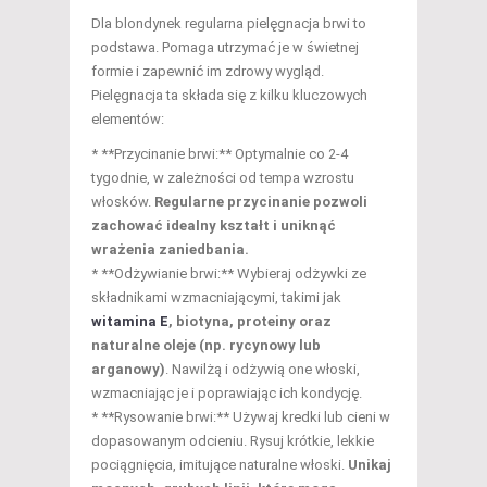
Dla blondynek regularna pielęgnacja brwi to
podstawa. Pomaga utrzymać je w świetnej
formie i zapewnić im zdrowy wygląd.
Pielęgnacja ta składa się z kilku kluczowych
elementów:
* **Przycinanie brwi:** Optymalnie co 2-4
tygodnie, w zależności od tempa wzrostu
włosków.
Regularne przycinanie pozwoli
zachować idealny kształt i uniknąć
wrażenia zaniedbania.
* **Odżywianie brwi:** Wybieraj odżywki ze
składnikami wzmacniającymi, takimi jak
witamina E
, biotyna, proteiny oraz
naturalne oleje (np. rycynowy lub
arganowy)
. Nawilżą i odżywią one włoski,
wzmacniając je i poprawiając ich kondycję.
* **Rysowanie brwi:** Używaj kredki lub cieni w
dopasowanym odcieniu. Rysuj krótkie, lekkie
pociągnięcia, imitujące naturalne włoski.
Unikaj