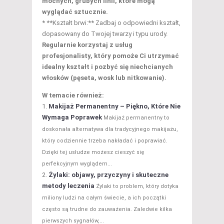
mocnych, grubych linii, które mogą
wyglądać sztucznie.
* **Kształt brwi:** Zadbaj o odpowiedni kształt,
dopasowany do Twojej twarzy i typu urody.
Regularnie korzystaj z usług
profesjonalisty, który pomoże Ci utrzymać
idealny kształt i pozbyć się niechcianych
włosków (pęseta, wosk lub nitkowanie).
W temacie również:
Makijaż Permanentny – Piękno, Które Nie
Wymaga Poprawek
Makijaż permanentny to
doskonała alternatywa dla tradycyjnego makijażu,
który codziennie trzeba nakładać i poprawiać.
Dzięki tej usłudze możesz cieszyć się
perfekcyjnym wyglądem...
Żylaki: objawy, przyczyny i skuteczne
metody leczenia
Żylaki to problem, który dotyka
miliony ludzi na całym świecie, a ich początki
często są trudne do zauważenia. Zaledwie kilka
pierwszych sygnałów,...