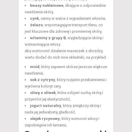
kwasy nukleinowe
, dbające o odpowiednie
nawilżenie skóry,
cynk
, cenny w walce z wypadaniem włosów,
żelazo
, wspomagające transport tlenu, co
jest kluczowe dla zdrowej i promiennej skóry,
witaminy z grupy B
, wygładzające skórę i
wzmacniające włosy.
Aby wzmocnić działanie maseczek z drożdży,
warto dodać do nich inne składniki, na przykład:
miód
, który zapewni skórze jeszcze większe
nawilżenie,
sok z cytryny
, który rozjaśni przebarwienia i
wyrówna koloryt cery,
oliwę z oliwek
, która odżywi suchą skórę i
przywróci jej elastyczność,
jogurt naturalny
, który zmiękczy skórę i
nada jej jedwabistą gładkość,
olejek rycynowy
, który wzmocni włosy i
zapobiegnie ich łamaniu.