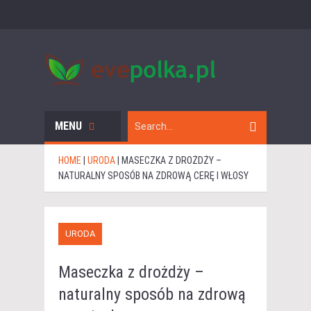
MENU
HOME
|
URODA
|
MASECZKA Z DROŻDŻY –
NATURALNY SPOSÓB NA ZDROWĄ CERĘ I WŁOSY
URODA
Maseczka z drożdży –
naturalny sposób na zdrową