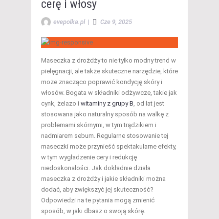
cerę i włosy
evepolka.pl
|
Cze 9, 2025
Maseczka z drożdży to nie tylko modny trend w
pielęgnacji, ale także skuteczne narzędzie, które
może znacząco poprawić kondycję skóry i
włosów. Bogata w składniki odżywcze, takie jak
cynk, żelazo i
witaminy z grupy B
, od lat jest
stosowana jako naturalny sposób na walkę z
problemami skórnymi, w tym trądzikiem i
nadmiarem sebum. Regularne stosowanie tej
maseczki może przynieść spektakularne efekty,
w tym wygładzenie cery i redukcję
niedoskonałości. Jak dokładnie działa
maseczka z drożdży i jakie składniki można
dodać, aby zwiększyć jej skuteczność?
Odpowiedzi na te pytania mogą zmienić
sposób, w jaki dbasz o swoją skórę.