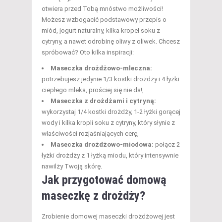
otwiera przed Tobą mnóstwo możliwości!
Możesz wzbogacić podstawowy przepis o
miód, jogurt naturalny, kilka kropel soku z
cytryny, a nawet odrobinę oliwy z oliwek. Chcesz
spróbować? Oto kilka inspiracji:
Maseczka drożdżowo-mleczna:
potrzebujesz jedynie 1/3 kostki drożdży i 4 łyżki
ciepłego mleka, prościej się nie da!,
Maseczka z drożdżami i cytryną:
wykorzystaj 1/4 kostki drożdży, 1-2 łyżki gorącej
wody i kilka kropli soku z cytryny, który słynie z
właściwości rozjaśniających cerę,
Maseczka drożdżowo-miodowa:
połącz 2
łyżki drożdży z 1 łyżką miodu, który intensywnie
nawilży Twoją skórę.
Jak przygotować domową
maseczkę z drożdży?
Zrobienie domowej maseczki drożdżowej jest