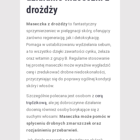
drożdży
Maseczka z drożdży
to fantastyczny
sprzymierzeniec w pielęgnacji skóry, oferujący
zarówno regenerację, jak i detoksykację.
Pomaga w ustabilizowaniu wydzielania sebum,
a to wszystko dzięki zawartości cynku, żelaza
oraz witamin z grupy B. Regularne stosowanie
tej prostej maseczki może wyraźnie wygładzić
cerę i zredukować drobne niedoskonałości,
przyczyniając się do poprawy ogólnej kondycji
skóry i włosów.
Szczególnie polecana jest osobom z
cerą
trądzikową
, ale jej dobroczynne działanie
docenią również osoby borykające się z
suchymi włosami.
Maseczka może pomóc w
spłyceniu drobnych zmarszczek oraz
rozjaśnieniu przebarwień.