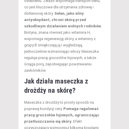
osłabieniu. Żelazo wspomaga transport tlenu,
co jest kluczowe dla utrzymania zdrowej i
dotlenionej skóry.
Selen, jako silny
antyoksydant, chroni skórę przed
szkodliwym działaniem wolnych rodników.
Biotyna, znana również jako witamina H,
wspomaga regenerację skóry, a witaminy z
grupy B zmiękczają ją i wygładzają,
jednocześnie wzmacniając włosy. Maseczka
reguluje pracę gruczołów łojowych, a także
ściąga pory, zapobiegając powstawaniu
zaskórników.
Jak działa maseczka z
drożdży na skórę?
Maseczka z drożdży to prosty sposób na
poprawę kondycji cery.
Pomaga regulować
pracę gruczołów łojowych, ograniczając
przetłuszczanie się skóry.
Efekt
oczyszczający wzmocnisz kilkoma kroplami