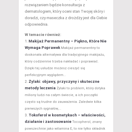
rozwiązaniem będzie konsultacja z
dermatologiem, który oceni stan Twojej skóry i
doradzi, czy maseczka z drożdży jest dla Ciebie
odpowiednia.
W temacie również:
Makijaż Permanentny – Piękno, Które Nie
Wymaga Poprawek
Makijaż permanentny to
doskonała alternatywa dla tradycyjnego makijażu,
który codziennie trzeba nakładać i poprawiać.
Dzięki tej usłudze możesz cieszyć się
perfekcyjnym wyglądem...
Żylaki: objawy, przyczyny i skuteczne
metody leczenia
Żylaki to problem, który dotyka
miliony ludzi na całym świecie, a ich początki
często są trudne do zauważenia. Zaledwie kilka
pierwszych sygnałów,...
Tokoferol w kosmetykach – właściwości,
działanie i zastosowanie
Tocopherol, znany
powszechnie jako witamina E, to nie tylko składnik