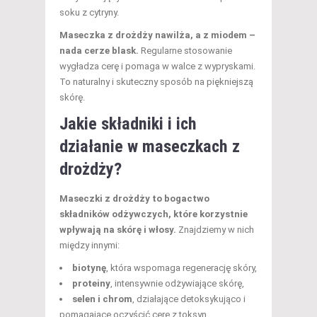
soku z cytryny.
Maseczka z drożdży nawilża, a z miodem –
nada cerze blask.
Regularne stosowanie
wygładza cerę i pomaga w walce z wypryskami.
To naturalny i skuteczny sposób na piękniejszą
skórę.
Jakie składniki i ich
działanie w maseczkach z
drożdży?
Maseczki z drożdży to bogactwo
składników odżywczych, które korzystnie
wpływają na skórę i włosy.
Znajdziemy w nich
między innymi:
biotynę
, która wspomaga regenerację skóry,
proteiny
, intensywnie odżywiające skórę,
selen i chrom
, działające detoksykująco i
pomagające oczyścić cerę z toksyn,