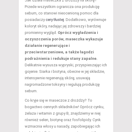
Jak działa maseczka z drożdży na skórę?
Przede wszystkim ogranicza ona produkcję
sebum, co stanowi nieocenioną pomoc dla
posiadaczy
cery tłustej
. Dodatkowo, wyrównuje
koloryt skóry, nadając jej zdrowszy i bardziej
promienny wygląd.
Oprócz wygładzenia i
oczyszczenia porów, maseczka wykazuje
działanie regenerujące i
przeciwstarzeniowe, a także łagodzi
podrażnienia i redukuje stany zapalne.
Delikatnie wysusza wypryski, przyspieszając ich
gojenie. Siarka i biotyna, obecne w jej składzie,
intensywnie regenerują skórę, usuwają
nagromadzone toksyny i regulują produkcję
sebum.
Co kryje się w maseczce z drożdży? To
bogactwo cennych składników! Oprócz cynku,
żelaza i witamin z grupy B, znajdziemy w niej
również selen, biotynę oraz fosfolipidy. Cynk
wzmacnia włosy u nasady, zapobiegając ich