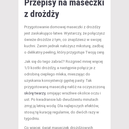
Przepisy na maseczki
z drożdży
Przygotowanie domowej maseczki z drożdży
jest zaskakująco łatwe. Wystarczy, że połączysz
świeże drożdże z tym, co znajdziesz w swojej
kuchni. Zanim jednak nałożysz miksturę, zadbaj
o delikatny peeling, który przygotuje Twoją cerę.
Jak się do tego zabrać? Rozgnieć mniej więcej
1/3 kostki drożdży, a następnie połącz je z
odrobiną ciepłego mleka, mieszając do
uzyskania konsystencji gęstej pasty. Tak
przygotowaną maseczkę nałóż na oczyszczoną
skórę twarzy
, omijając wrażliwe okolice oczu i
ust. Po kwadransie lub dwudziestu minutach
zmyj ją letnią wodą. Dla najlepszych efektów,
stosuj tę kurację regularnie, do dwóch razy w
tygodniu.
Co więcej, świat maseczek drożdżowych