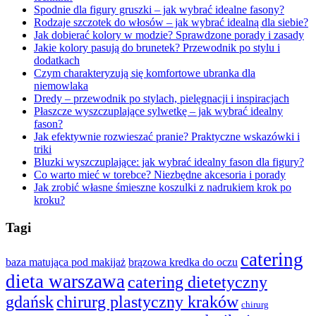
Spodnie dla figury gruszki – jak wybrać idealne fasony?
Rodzaje szczotek do włosów – jak wybrać idealną dla siebie?
Jak dobierać kolory w modzie? Sprawdzone porady i zasady
Jakie kolory pasują do brunetek? Przewodnik po stylu i
dodatkach
Czym charakteryzują się komfortowe ubranka dla
niemowlaka
Dredy – przewodnik po stylach, pielęgnacji i inspiracjach
Płaszcze wyszczuplające sylwetkę – jak wybrać idealny
fason?
Jak efektywnie rozwieszać pranie? Praktyczne wskazówki i
triki
Bluzki wyszczuplające: jak wybrać idealny fason dla figury?
Co warto mieć w torebce? Niezbędne akcesoria i porady
Jak zrobić własne śmieszne koszulki z nadrukiem krok po
kroku?
Tagi
catering
baza matująca pod makijaż
brązowa kredka do oczu
dieta warszawa
catering dietetyczny
gdańsk
chirurg plastyczny kraków
chirurg