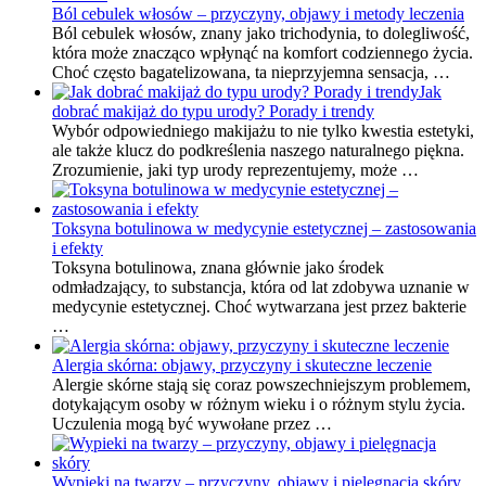
Ból cebulek włosów – przyczyny, objawy i metody leczenia
Ból cebulek włosów, znany jako trichodynia, to dolegliwość,
która może znacząco wpłynąć na komfort codziennego życia.
Choć często bagatelizowana, ta nieprzyjemna sensacja, …
Jak
dobrać makijaż do typu urody? Porady i trendy
Wybór odpowiedniego makijażu to nie tylko kwestia estetyki,
ale także klucz do podkreślenia naszego naturalnego piękna.
Zrozumienie, jaki typ urody reprezentujemy, może …
Toksyna botulinowa w medycynie estetycznej – zastosowania
i efekty
Toksyna botulinowa, znana głównie jako środek
odmładzający, to substancja, która od lat zdobywa uznanie w
medycynie estetycznej. Choć wytwarzana jest przez bakterie
…
Alergia skórna: objawy, przyczyny i skuteczne leczenie
Alergie skórne stają się coraz powszechniejszym problemem,
dotykającym osoby w różnym wieku i o różnym stylu życia.
Uczulenia mogą być wywołane przez …
Wypieki na twarzy – przyczyny, objawy i pielęgnacja skóry