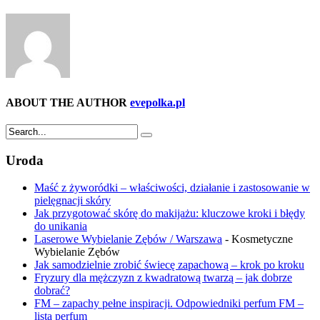
ABOUT THE AUTHOR
evepolka.pl
Uroda
Maść z żyworódki – właściwości, działanie i zastosowanie w
pielęgnacji skóry
Jak przygotować skórę do makijażu: kluczowe kroki i błędy
do unikania
Laserowe Wybielanie Zębów / Warszawa
- Kosmetyczne
Wybielanie Zębów
Jak samodzielnie zrobić świecę zapachową – krok po kroku
Fryzury dla mężczyzn z kwadratową twarzą – jak dobrze
dobrać?
FM – zapachy pełne inspiracji. Odpowiedniki perfum FM –
lista perfum