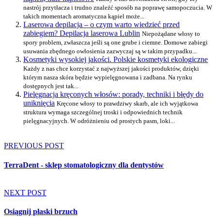
nastrój przytłacza i trudno znaleźć sposób na poprawę samopoczucia. W
takich momentach aromatyczna kąpiel może...
Laserowa depilacja – o czym warto wiedzieć przed
zabiegiem? Depilacja laserowa Lublin
Niepożądane włosy to
spory problem, zwłaszcza jeśli są one grube i ciemne. Domowe zabiegi
usuwania zbędnego owłosienia zazwyczaj są w takim przypadku...
Kosmetyki wysokiej jakości. Polskie kosmetyki ekologiczne
Każdy z nas chce korzystać z najwyższej jakości produktów, dzięki
którym nasza skóra będzie wypielęgnowana i zadbana. Na rynku
dostępnych jest tak...
Pielęgnacja kręconych włosów: porady, techniki i błędy do
uniknięcia
Kręcone włosy to prawdziwy skarb, ale ich wyjątkowa
struktura wymaga szczególnej troski i odpowiednich technik
pielęgnacyjnych. W odróżnieniu od prostych pasm, loki...
PREVIOUS POST
TerraDent - sklep stomatologiczny dla dentystów
NEXT POST
Osiągnij płaski brzuch