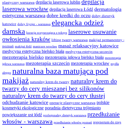
depilacja
depilacja laserowa lublin
plastyczny warszawa
laserowa wrocław
dermatologia
depilacja laserowa Łódź
estetyczna warszawa
dobre kredki do oczu
dobry dietetyk
elegancka odzież
katowice
dobry fryzjer - warszawa
damska
laserowe usuwanie
kuracja oczyszczająca z toksyn
owłosienia kraków
lifting twarzy warszawa
makijaż permanentny -
masaż relaksacyjny katowice
poznań
makijaż łódź
manicure wrocław
medycyna estetyczna bielsko biała
medycyna estetyczna szczecin
mezoterapia bielsko
mezoterapia igłowa bielsko biała
mezoterapia
mezoterapia szczecin
mezoterapia wrocław
igłowa warszawa
mydła
naturalna baza matująca pod
aleppo
makijaż
naturalny krem do
naturalny krem do twarzy
twarzy do cery mieszanej bez silikonów
naturalny krem do twarzy do cery tłustej
odchudzanie katowice
polskie
operacje plastyczne warszawa
kosmetyki ekologiczne
poradnia dietetyczna trójmiasto
przedłużanie
powiększanie ust łódź
profesjonalny dietetyk warszawa
włosów - warszawa
regenerum do rzęs
przedłużanie włosów poznań