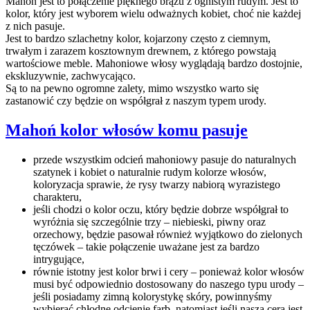
Mahoń jest to połączenie pięknego brązu z ognistym rudym. Jest to
kolor, który jest wyborem wielu odważnych kobiet, choć nie każdej
z nich pasuje.
Jest to bardzo szlachetny kolor, kojarzony często z ciemnym,
trwałym i zarazem kosztownym drewnem, z którego powstają
wartościowe meble. Mahoniowe włosy wyglądają bardzo dostojnie,
ekskluzywnie, zachwycająco.
Są to na pewno ogromne zalety, mimo wszystko warto się
zastanowić czy będzie on współgrał z naszym typem urody.
Mahoń kolor włosów komu pasuje
przede wszystkim odcień mahoniowy pasuje do naturalnych
szatynek i kobiet o naturalnie rudym kolorze włosów,
koloryzacja sprawie, że rysy twarzy nabiorą wyrazistego
charakteru,
jeśli chodzi o kolor oczu, który będzie dobrze współgrał to
wyróżnia się szczególnie trzy – niebieski, piwny oraz
orzechowy, będzie pasował również wyjątkowo do zielonych
tęczówek – takie połączenie uważane jest za bardzo
intrygujące,
równie istotny jest kolor brwi i cery – ponieważ kolor włosów
musi być odpowiednio dostosowany do naszego typu urody –
jeśli posiadamy zimną kolorystykę skóry, powinnyśmy
wybierać chłodne odcienie farb, natomiast jeśli nasza cera jest