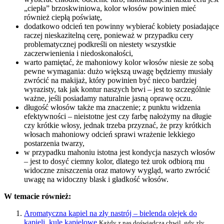
„ciepła” brzoskwiniowa, kolor włosów powinien mieć
również ciepłą poświatę,
dodatkowo odcień ten powinny wybierać kobiety posiadające
raczej nieskazitelną cerę, ponieważ w przypadku cery
problematycznej podkreśli on niestety wszystkie
zaczerwienienia i niedoskonałości,
warto pamiętać, że mahoniowy kolor włosów niesie ze sobą
pewne wymagania: dużo większą uwagę będziemy musiały
zwrócić na makijaż, który powinien być nieco bardziej
wyrazisty, tak jak kontur naszych brwi – jest to szczególnie
ważne, jeśli posiadamy naturalnie jasną oprawę oczu.
długość włosów także ma znaczenie; z punktu widzenia
efektywności – nieistotne jest czy farbę nałożymy na długie
czy krótkie włosy, jednak trzeba przyznać, że przy krótkich
włosach mahoniowy odcień sprawi wrażenie lekkiego
postarzenia twarzy,
w przypadku mahoniu istotna jest kondycja naszych włosów
– jest to dosyć ciemny kolor, dlatego też urok odbiorą mu
widoczne zniszczenia oraz matowy wygląd, warto zwrócić
uwagę na widoczny blask i gładkość włosów.
W temacie również:
Aromatyczna kąpiel na zły nastrój – bielenda olejek do
kąpieli, kule kąpielowe
Każdy z nas doświadcza chwil, gdy zły