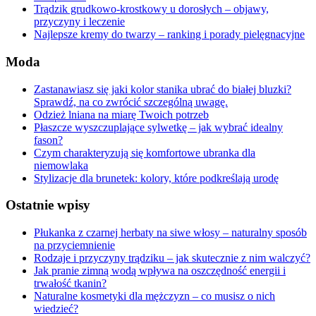
Trądzik grudkowo-krostkowy u dorosłych – objawy,
przyczyny i leczenie
Najlepsze kremy do twarzy – ranking i porady pielęgnacyjne
Moda
Zastanawiasz się jaki kolor stanika ubrać do białej bluzki?
Sprawdź, na co zwrócić szczególną uwagę.
Odzież lniana na miarę Twoich potrzeb
Płaszcze wyszczuplające sylwetkę – jak wybrać idealny
fason?
Czym charakteryzują się komfortowe ubranka dla
niemowlaka
Stylizacje dla brunetek: kolory, które podkreślają urodę
Ostatnie wpisy
Płukanka z czarnej herbaty na siwe włosy – naturalny sposób
na przyciemnienie
Rodzaje i przyczyny trądziku – jak skutecznie z nim walczyć?
Jak pranie zimną wodą wpływa na oszczędność energii i
trwałość tkanin?
Naturalne kosmetyki dla mężczyzn – co musisz o nich
wiedzieć?