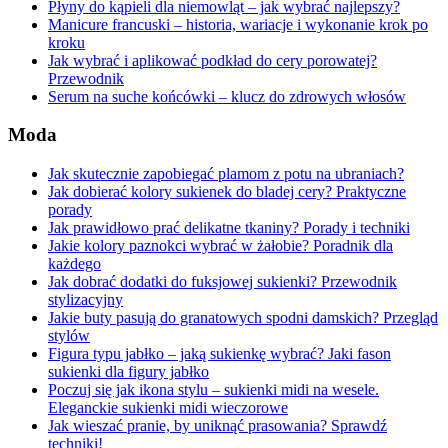
Płyny do kąpieli dla niemowląt – jak wybrać najlepszy?
Manicure francuski – historia, wariacje i wykonanie krok po
kroku
Jak wybrać i aplikować podkład do cery porowatej?
Przewodnik
Serum na suche końcówki – klucz do zdrowych włosów
Moda
Jak skutecznie zapobiegać plamom z potu na ubraniach?
Jak dobierać kolory sukienek do bladej cery? Praktyczne
porady
Jak prawidłowo prać delikatne tkaniny? Porady i techniki
Jakie kolory paznokci wybrać w żałobie? Poradnik dla
każdego
Jak dobrać dodatki do fuksjowej sukienki? Przewodnik
stylizacyjny
Jakie buty pasują do granatowych spodni damskich? Przegląd
stylów
Figura typu jabłko – jaką sukienkę wybrać? Jaki fason
sukienki dla figury jabłko
Poczuj się jak ikona stylu – sukienki midi na wesele.
Eleganckie sukienki midi wieczorowe
Jak wieszać pranie, by uniknąć prasowania? Sprawdź
techniki!