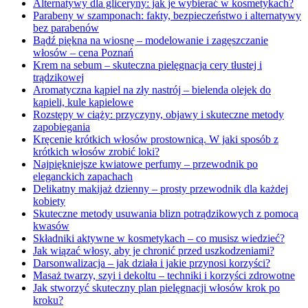
Alternatywy dla gliceryny: jak je wybierać w kosmetykach?
Parabeny w szamponach: fakty, bezpieczeństwo i alternatywy
bez parabenów
Bądź piękna na wiosnę – modelowanie i zagęszczanie
włosów – cena Poznań
Krem na sebum – skuteczna pielęgnacja cery tłustej i
trądzikowej
Aromatyczna kąpiel na zły nastrój – bielenda olejek do
kąpieli, kule kąpielowe
Rozstępy w ciąży: przyczyny, objawy i skuteczne metody
zapobiegania
Kręcenie krótkich włosów prostownicą. W jaki sposób z
krótkich włosów zrobić loki?
Najpiękniejsze kwiatowe perfumy – przewodnik po
eleganckich zapachach
Delikatny makijaż dzienny – prosty przewodnik dla każdej
kobiety
Skuteczne metody usuwania blizn potrądzikowych z pomocą
kwasów
Składniki aktywne w kosmetykach – co musisz wiedzieć?
Jak wiązać włosy, aby je chronić przed uszkodzeniami?
Darsonwalizacja – jak działa i jakie przynosi korzyści?
Masaż twarzy, szyi i dekoltu – techniki i korzyści zdrowotne
Jak stworzyć skuteczny plan pielęgnacji włosów krok po
kroku?