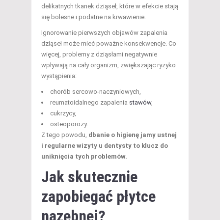
delikatnych tkanek dziąseł, które w efekcie stają
się bolesne i podatne na krwawienie.
Ignorowanie pierwszych objawów zapalenia
dziąseł może mieć poważne konsekwencje. Co
więcej, problemy z dziąsłami negatywnie
wpływają na cały organizm, zwiększając ryzyko
wystąpienia:
chorób sercowo-naczyniowych,
reumatoidalnego zapalenia
stawów
,
cukrzycy,
osteoporozy.
Z tego powodu,
dbanie o higienę jamy ustnej
i regularne wizyty u dentysty to klucz do
uniknięcia tych problemów.
Jak skutecznie
zapobiegać płytce
nazębnej?