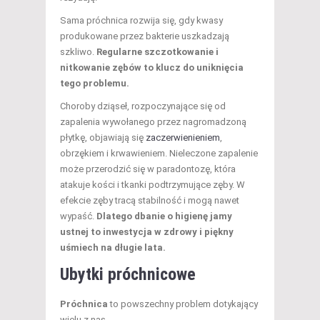
Sama próchnica rozwija się, gdy kwasy
produkowane przez bakterie uszkadzają
szkliwo.
Regularne szczotkowanie i
nitkowanie zębów to klucz do uniknięcia
tego problemu.
Choroby dziąseł, rozpoczynające się od
zapalenia wywołanego przez nagromadzoną
płytkę, objawiają się
zaczerwienieniem
,
obrzękiem i krwawieniem. Nieleczone zapalenie
może przerodzić się w paradontozę, która
atakuje kości i tkanki podtrzymujące zęby. W
efekcie zęby tracą stabilność i mogą nawet
wypaść.
Dlatego dbanie o higienę jamy
ustnej to inwestycja w zdrowy i piękny
uśmiech na długie lata.
Ubytki próchnicowe
Próchnica
to powszechny problem dotykający
wielu z nas.