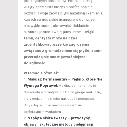
potencjalnych problemów. Podczas takiej
wizyty, specjalista nie tylko profesjonalnie
oczyści Twoje zęby z płytki nazębnej i kamienia,
których samodzielne usunięcie w domu jest
niezwykle trudne, ale również dokładnie
skontroluje stan Twojej jamy ustnej.
Dzięki
temu, dentysta może na czas
zidentyfikować wszelkie zagrożenia
związane z gromadzeniem się płytki, zanim
przerodzą się one w poważniejsze
dolegliwości.
W temacie również:
Makijaż Permanentny – Piękno, Które Nie
Wymaga Poprawek
Makijaż permanentny to
doskonała alternatywa dla tradycyjnego makijażu,
który codziennie trzeba nakładać i poprawiać.
Dzięki tej usłudze możesz cieszyć się
perfekcyjnym wyglądem...
Napięta skóra twarzy – przyczyny,
objawy i skuteczne metody pielęgnacji