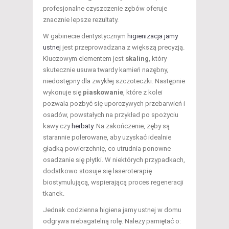
profesjonalne czyszczenie zębów oferuje
znacznie lepsze rezultaty.
W gabinecie dentystycznym
higienizacja jamy
ustnej
jest przeprowadzana z większą precyzją.
Kluczowym elementem jest
skaling
, który
skutecznie usuwa twardy kamień nazębny,
niedostępny dla zwykłej szczoteczki. Następnie
wykonuje się
piaskowanie
, które z kolei
pozwala pozbyć się uporczywych przebarwień i
osadów, powstałych na przykład po spożyciu
kawy czy
herbaty
. Na zakończenie, zęby są
starannie polerowane, aby uzyskać idealnie
gładką powierzchnię, co utrudnia ponowne
osadzanie się płytki. W niektórych przypadkach,
dodatkowo stosuje się laseroterapię
biostymulującą, wspierającą proces regeneracji
tkanek.
Jednak codzienna higiena jamy ustnej w domu
odgrywa niebagatelną rolę. Należy pamiętać o: