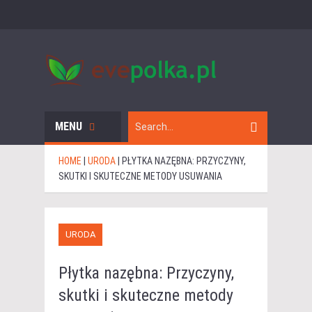
MENU
HOME
|
URODA
|
PŁYTKA NAZĘBNA: PRZYCZYNY,
SKUTKI I SKUTECZNE METODY USUWANIA
URODA
Płytka nazębna: Przyczyny,
skutki i skuteczne metody