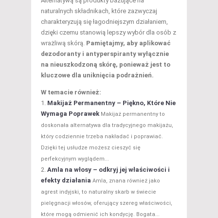
Alternatywą są produkty bazujące na
naturalnych składnikach, które zazwyczaj
charakteryzują się łagodniejszym działaniem,
dzięki czemu stanowią lepszy wybór dla osób z
wrażliwą skórą.
Pamiętajmy, aby aplikować
dezodoranty i antyperspiranty wyłącznie
na nieuszkodzoną skórę, ponieważ jest to
kluczowe dla uniknięcia podrażnień.
W temacie również:
Makijaż Permanentny – Piękno, Które Nie
Wymaga Poprawek
Makijaż permanentny to
doskonała alternatywa dla tradycyjnego makijażu,
który codziennie trzeba nakładać i poprawiać.
Dzięki tej usłudze możesz cieszyć się
perfekcyjnym wyglądem...
Amla na włosy – odkryj jej właściwości i
efekty działania
Amla, znana również jako
agrest indyjski, to naturalny skarb w świecie
pielęgnacji włosów, oferujący szereg właściwości,
które mogą odmienić ich kondycję. Bogata...