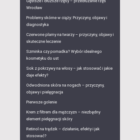
Gęstsze i dłuższe rzęsy – przedłużanie rzęs
Wrocław
Problemy skórne w ciąży: Przyczyny, objawy i
diagnostyka
Czerwone plamy na twarzy – przyczyny, objawy i
skuteczne leczenie
Szminka czy pomadka? Wybór idealnego
kosmetyku do ust
Sok z pokrzywy na włosy – jak stosować i jakie
daje efekty?
Odwodniona skóra na nogach – przyczyny,
objawy i pielęgnacja
Pierwsze golenie
Krem z filtrem dla mężczyzn – niezbędny
element pielęgnacji skóry
Retinol na trądzik – działanie, efekty i jak
stosować?