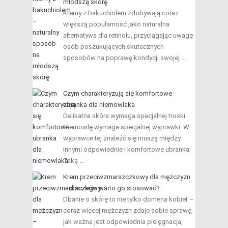
młodszą skórę
Kremy z bakuchiolem zdobywają coraz
większą popularność jako naturalna
alternatywa dla retinolu, przyciągając uwagę
osób poszukujących skutecznych
sposobów na poprawę kondycji swojej …
Czym charakteryzują się komfortowe
ubranka dla niemowlaka
Delikatna skóra wymaga specjalnej troski
Niemowlę wymaga specjalnej wyprawki. W
wyprawce tej znaleźć się muszą między
innymi odpowiednie i komfortowe ubranka.
Taką …
Krem przeciwzmarszczkowy dla mężczyzn
– dlaczego warto go stosować?
Dbanie o skórę to nie tylko domena kobiet –
coraz więcej mężczyzn zdaje sobie sprawę,
jak ważna jest odpowiednia pielęgnacja,