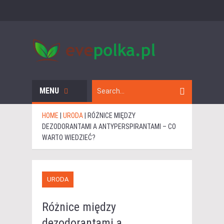
MENU
HOME
|
URODA
|
RÓŻNICE MIĘDZY
DEZODORANTAMI A ANTYPERSPIRANTAMI – CO
WARTO WIEDZIEĆ?
URODA
Różnice między
dezodorantami a