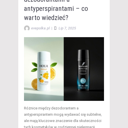
antyperspirantami – co
warto wiedzieć?
evepolka.pl
|
Lip 7, 2025
Różnice między dezodorantem a
antyperspirantem mogą wydawać się subtelne,
ale mają kluczowe znaczenie dla skuteczności
tych kosmetyków w codziennej pielęgnacji.