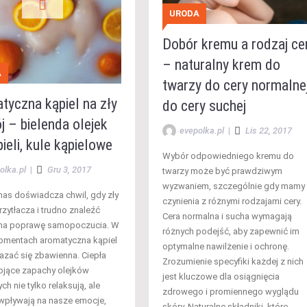
URODA
Dobór kremu a rodzaj ce
– naturalny krem do
A
twarzy do cery normalnej
tyczna kąpiel na zły
do cery suchej
j – bielenda olejek
evepolka.pl
|
Lis 22, 2017
ieli, kule kąpielowe
Wybór odpowiedniego kremu do
olka.pl
|
Gru 3, 2017
twarzy może być prawdziwym
wyzwaniem, szczególnie gdy mamy
nas doświadcza chwil, gdy zły
czynienia z różnymi rodzajami cery.
rzytłacza i trudno znaleźć
Cera normalna i sucha wymagają
na poprawę samopoczucia. W
różnych podejść, aby zapewnić im
omentach aromatyczna kąpiel
optymalne nawilżenie i ochronę.
zać się zbawienna. Ciepła
Zrozumienie specyfiki każdej z nich
ojące zapachy olejków
jest kluczowe dla osiągnięcia
ch nie tylko relaksują, ale
zdrowego i promiennego wyglądu
wpływają na nasze emocje,
skóry. Naturalne składniki, które