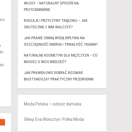
WŁOSY – NATURALNY SPOSÓB NA
PRZYCIEMNIENIE
sto
RODZAJE I PRZYCZYNY TRĄDZIKU – JAK
SKUTECZNIE Z NIM WALCZYĆ?
JAK PRANIE ZIMNĄ WODĄ WPŁYWA NA
OSZCZĘDNOŚĆ ENERGII I TRWAŁOŚĆ TKANIN?
i
do
NATURALNE KOSMETYKI DLA MĘŻCZYZN – CO
MUSISZ O NICH WIEDZIEĆ?
zki
JAK PRAWIDŁOWO DOBRAĆ ROZMIAR
BIUSTONOSZA? PRAKTYCZNY PRZEWODNIK
Moda Polska – odzież damska
Sklep Eva Wolsztyn: Polka Moda