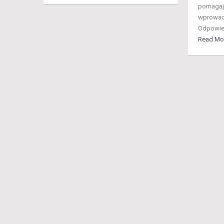
pomagają
wprowadz
Odpowied
Read Mo