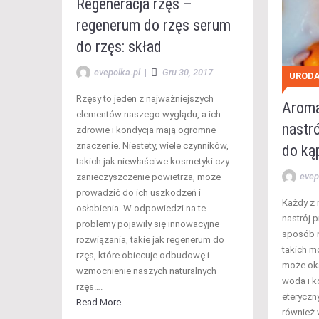
Regeneracja rzęs –
regenerum do rzęs serum
do rzęs: skład
evepolka.pl
|
Gru 30, 2017
UROD
Rzęsy to jeden z najważniejszych
Aroma
elementów naszego wyglądu, a ich
nastró
zdrowie i kondycja mają ogromne
znaczenie. Niestety, wiele czynników,
do kąp
takich jak niewłaściwe kosmetyki czy
evep
zanieczyszczenie powietrza, może
prowadzić do ich uszkodzeń i
Każdy z 
osłabienia. W odpowiedzi na te
nastrój p
problemy pojawiły się innowacyjne
sposób 
rozwiązania, takie jak regenerum do
takich m
rzęs, które obiecuje odbudowę i
może oka
wzmocnienie naszych naturalnych
woda i k
rzęs….
eteryczny
Read More
również 