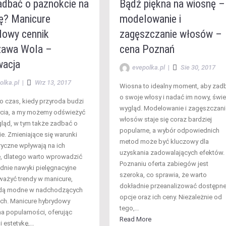
adbać o paznokcie na
Bądź piękna na wiosnę –
ę? Manicure
modelowanie i
dowy cennik
zagęszczanie włosów –
awa Wola –
cena Poznań
wacja
evepolka.pl
|
Sie 30, 2017
olka.pl
|
Wrz 13, 2017
Wiosna to idealny moment, aby zad
o swoje włosy i nadać im nowy, świ
o czas, kiedy przyroda budzi
wygląd. Modelowanie i zagęszczani
ycia, a my możemy odświeżyć
włosów staje się coraz bardziej
ląd, w tym także zadbać o
popularne, a wybór odpowiednich
e. Zmieniające się warunki
metod może być kluczowy dla
yczne wpływają na ich
uzyskania zadowalających efektów.
, dlatego warto wprowadzić
Poznaniu oferta zabiegów jest
nie nawyki pielęgnacyjne
szeroka, co sprawia, że warto
ważyć trendy w manicure,
dokładnie przeanalizować dostępn
ędą modne w nadchodzących
opcje oraz ich ceny. Niezależnie od
ch. Manicure hybrydowy
tego,…
na popularności, oferując
Read More
i estetykę,…