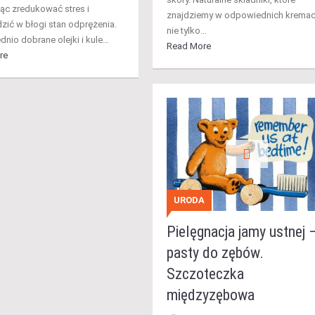
c zredukować stres i
znajdziemy w odpowiednich kremac
ić w błogi stan odprężenia.
nie tylko…
nio dobrane olejki i kule…
Read More
re
URODA
Pielęgnacja jamy ustnej 
pasty do zębów.
Szczoteczka
międzyzębowa