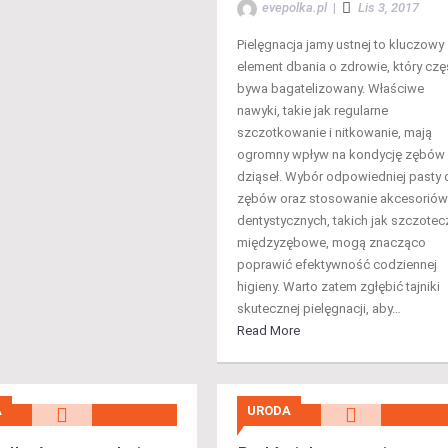
evepolka.pl
|
Lis 3, 2017
Pielęgnacja jamy ustnej to kluczowy
element dbania o zdrowie, który czę
bywa bagatelizowany. Właściwe
nawyki, takie jak regularne
szczotkowanie i nitkowanie, mają
ogromny wpływ na kondycję zębów 
dziąseł. Wybór odpowiedniej pasty 
zębów oraz stosowanie akcesoriów
dentystycznych, takich jak szczotec
międzyzębowe, mogą znacząco
poprawić efektywność codziennej
higieny. Warto zatem zgłębić tajniki
skutecznej pielęgnacji, aby…
Read More
A
URODA