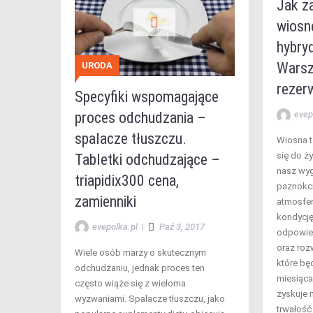
Jak z
wiosn
hybry
Warsz
URODA
rezer
Specyfiki wspomagające
proces odchudzania –
evep
spalacze tłuszczu.
Wiosna t
się do ż
Tabletki odchudzające –
nasz wyg
triapidix300 cena,
paznokci
zamienniki
atmosfer
kondycję
evepolka.pl
|
Paź 3, 2017
odpowied
oraz roz
Wiele osób marzy o skutecznym
które b
odchudzaniu, jednak proces ten
miesiąca
często wiąże się z wieloma
zyskuje 
wyzwaniami. Spalacze tłuszczu, jako
trwałość 