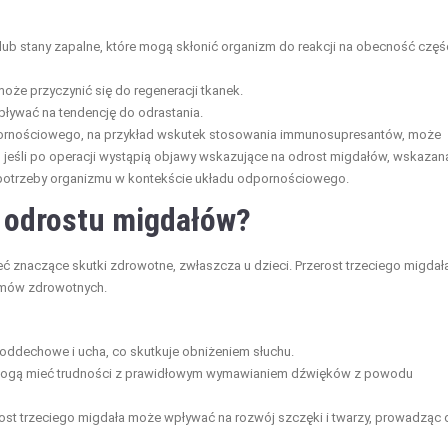
ub stany zapalne, które mogą skłonić organizm do reakcji na obecność częś
e przyczynić się do regeneracji tkanek.
ływać na tendencję do odrastania.
pornościowego, na przykład wskutek stosowania immunosupresantów, może
o, jeśli po operacji wystąpią objawy wskazujące na odrost migdałów, wskazan
az potrzeby organizmu w kontekście układu odpornościowego.
e odrostu migdałów?
 znaczące skutki zdrowotne, zwłaszcza u dzieci. Przerost trzeciego migdała
emów zdrowotnych.
ddechowe i ucha, co skutkuje obniżeniem słuchu.
 mogą mieć trudności z prawidłowym wymawianiem dźwięków z powodu
ost trzeciego migdała może wpływać na rozwój szczęki i twarzy, prowadząc 