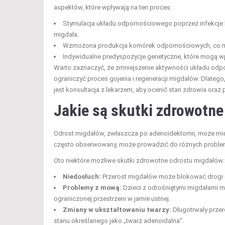
aspektów, które wpływają na ten proces:
Stymulacja układu odpornościowego poprzez infekcje l
migdała.
Wzmożona produkcja komórek odpornościowych, co moż
Indywidualne predyspozycje genetyczne, które mogą wp
Warto zaznaczyć, że zmniejszenie aktywności układu od
ograniczyć proces gojenia i regeneracji migdałów. Dlateg
jest konsultacja z lekarzem, aby ocenić stan zdrowia or
Jakie są skutki zdrowotn
Odrost migdałów, zwłaszcza po adenoidektomii, może mieć
często obserwowany, może prowadzić do różnych probl
Oto niektóre możliwe skutki zdrowotne odrostu migdałów:
Niedosłuch:
Przerost migdałów może blokować drogi o
Problemy z mową:
Dzieci z odrośniętymi migdałami
ograniczonej przestrzeni w jamie ustnej.
Zmiany w ukształtowaniu twarzy:
Długotrwały przer
stanu określanego jako „twarz adenoidalna”.