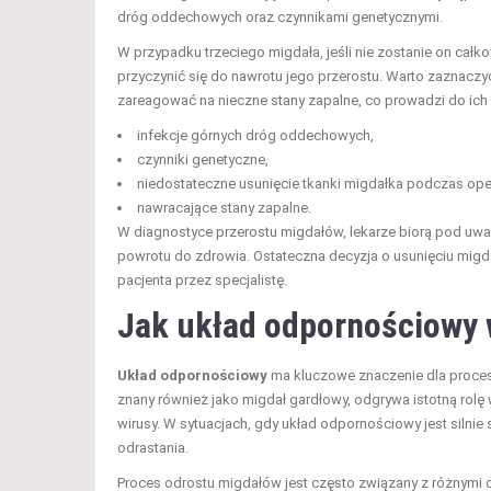
dróg oddechowych oraz czynnikami genetycznymi.
W przypadku trzeciego migdała, jeśli nie zostanie on całk
przyczynić się do nawrotu jego przerostu. Warto zaznacz
zareagować na nieczne stany zapalne, co prowadzi do ich
infekcje górnych dróg oddechowych,
czynniki genetyczne,
niedostateczne usunięcie tkanki migdałka podczas oper
nawracające stany zapalne.
W diagnostyce przerostu migdałów, lekarze biorą pod uwag
powrotu do zdrowia. Ostateczna decyzja o usunięciu mig
pacjenta przez specjalistę.
Jak układ odpornościowy 
Układ odpornościowy
ma kluczowe znaczenie dla proces
znany również jako migdał gardłowy, odgrywa istotną rolę 
wirusy. W sytuacjach, gdy układ odpornościowy jest silni
odrastania.
Proces odrostu migdałów jest często związany z różnymi c