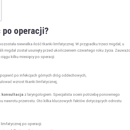
 po operacji?
została niewielka ilość tkanki limfatycznej. W przypadku trzeci migdał, u
jeśli migdał został usunięty przed ukończeniem czwartego roku życia. Zauważ
ciągu kilku miesięcy po operacji.
 pojawić po infekcjach górnych dróg oddechowych,
ować wzrost tkanki limfatycznej,
t
konsultacja
z laryngologiem. Specjalista oceni potrzebę ponownego
 nawrotu przerostu. Oto kilka kluczowych faktów dotyczących odrostu
 limfatycznej po operacji.