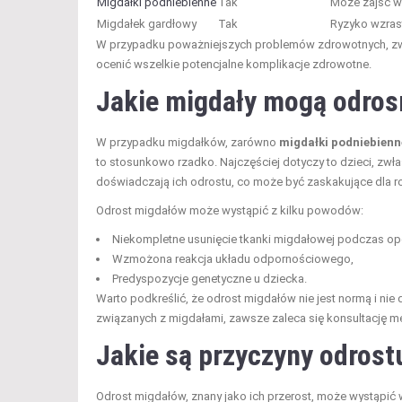
Migdałki podniebienne
Tak
Może zajść w 
Migdałek gardłowy
Tak
Ryzyko wzrast
W przypadku poważniejszych problemów zdrowotnych, zwią
ocenić wszelkie potencjalne komplikacje zdrowotne.
Jakie migdały mogą odro
W przypadku migdałków, zarówno
migdałki podniebienn
to stosunkowo rzadko. Najczęściej dotyczy to dzieci, zwł
doświadczają ich odrostu, co może być zaskakujące dla r
Odrost migdałów może wystąpić z kilku powodów:
Niekompletne usunięcie tkanki migdałowej podczas ope
Wzmożona reakcja układu odpornościowego,
Predyspozycje genetyczne u dziecka.
Warto podkreślić, że odrost migdałów nie jest normą i n
związanych z migdałami, zawsze zaleca się konsultację m
Jakie są przyczyny odros
Odrost migdałów, znany jako ich przerost, może wystąpić 