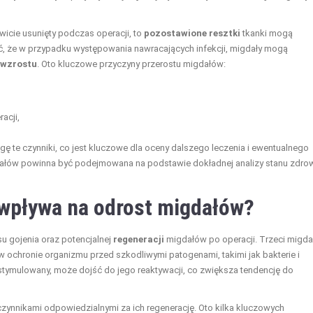
owicie usunięty podczas operacji, to
pozostawione resztki
tkanki mogą
yć, że w przypadku występowania nawracających infekcji, migdały mogą
wzrostu
. Oto kluczowe przyczyny przerostu migdałów:
acji,
ę te czynniki, co jest kluczowe dla oceny dalszego leczenia i ewentualnego
dałów powinna być podejmowana na podstawie dokładnej analizy stanu zdro
wpływa na odrost migdałów?
u gojenia oraz potencjalnej
regeneracji
migdałów po operacji. Trzeci migdał
w ochronie organizmu przed szkodliwymi patogenami, takimi jak bakterie i
e stymulowany, może dojść do jego reaktywacji, co zwiększa tendencję do
zynnikami odpowiedzialnymi za ich regenerację. Oto kilka kluczowych