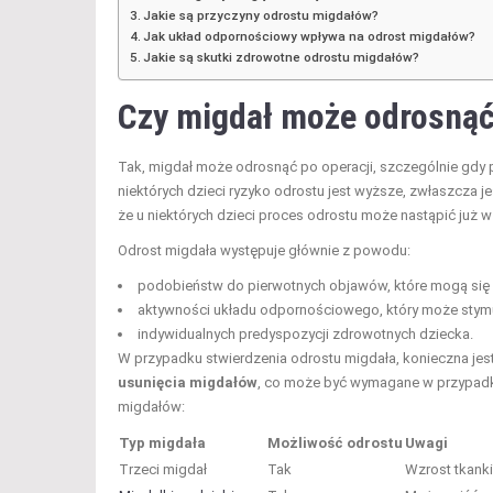
Jakie są przyczyny odrostu migdałów?
Jak układ odpornościowy wpływa na odrost migdałów?
Jakie są skutki zdrowotne odrostu migdałów?
Czy migdał może odrosnąć
Tak, migdał może odrosnąć po operacji, szczególnie gdy po
niektórych dzieci ryzyko odrostu jest wyższe, zwłaszcza 
że u niektórych dzieci proces odrostu może nastąpić już w 
Odrost migdała występuje głównie z powodu:
podobieństw do pierwotnych objawów, które mogą się
aktywności układu odpornościowego, który może stymul
indywidualnych predyspozycji zdrowotnych dziecka.
W przypadku stwierdzenia odrostu migdała, konieczna jes
usunięcia migdałów
, co może być wymagane w przypadku
migdałów:
Typ migdała
Możliwość odrostu
Uwagi
Trzeci migdał
Tak
Wzrost tkanki