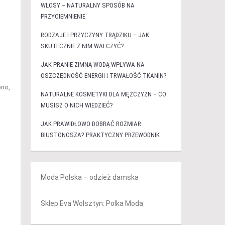
WŁOSY – NATURALNY SPOSÓB NA
PRZYCIEMNIENIE
RODZAJE I PRZYCZYNY TRĄDZIKU – JAK
SKUTECZNIE Z NIM WALCZYĆ?
JAK PRANIE ZIMNĄ WODĄ WPŁYWA NA
OSZCZĘDNOŚĆ ENERGII I TRWAŁOŚĆ TKANIN?
ono,
NATURALNE KOSMETYKI DLA MĘŻCZYZN – CO
MUSISZ O NICH WIEDZIEĆ?
JAK PRAWIDŁOWO DOBRAĆ ROZMIAR
BIUSTONOSZA? PRAKTYCZNY PRZEWODNIK
Moda Polska – odzież damska
Sklep Eva Wolsztyn: Polka Moda