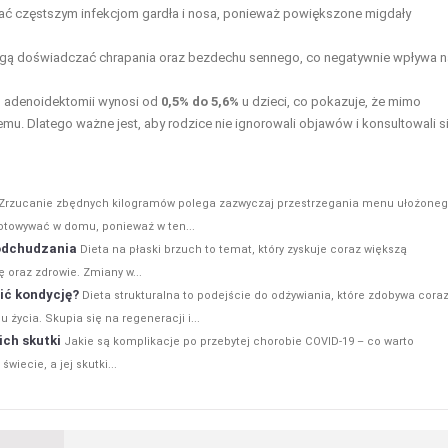
ć częstszym infekcjom gardła i nosa, ponieważ powiększone migdały
gą doświadczać chrapania oraz bezdechu sennego, co negatywnie wpływa n
o adenoidektomii wynosi od
0,5% do 5,6%
u dzieci, co pokazuje, że mimo
u. Dlatego ważne jest, aby rodzice nie ignorowali objawów i konsultowali si
Zrzucanie zbędnych kilogramów polega zazwyczaj przestrzegania menu ułożone
ygotowywać w domu, ponieważ w ten...
 odchudzania
Dieta na płaski brzuch to temat, który zyskuje coraz większą
 oraz zdrowie. Zmiany w...
ić kondycję?
Dieta strukturalna to podejście do odżywiania, które zdobywa cora
ycia. Skupia się na regeneracji i...
ich skutki
Jakie są komplikacje po przebytej chorobie COVID-19 – co warto
iecie, a jej skutki...