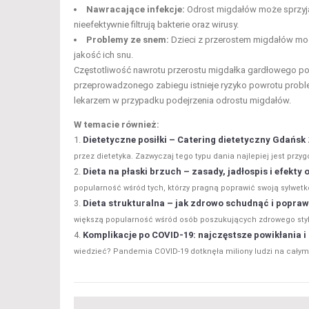
Nawracające infekcje:
Odrost migdałów może sprzyja
nieefektywnie filtrują bakterie oraz wirusy.
Problemy ze snem:
Dzieci z przerostem migdałów mo
jakość ich snu.
Częstotliwość nawrotu przerostu migdałka gardłowego p
przeprowadzonego zabiegu istnieje ryzyko powrotu problem
lekarzem w przypadku podejrzenia odrostu migdałów.
W temacie również:
Dietetyczne posiłki – Catering dietetyczny Gdańsk
przez dietetyka. Zazwyczaj tego typu dania najlepiej jest prz
Dieta na płaski brzuch – zasady, jadłospis i efekty
popularność wśród tych, którzy pragną poprawić swoją sylwetkę
Dieta strukturalna – jak zdrowo schudnąć i popraw
większą popularność wśród osób poszukujących zdrowego stylu ż
Komplikacje po COVID-19: najczęstsze powikłania i 
wiedzieć? Pandemia COVID-19 dotknęła miliony ludzi na całym św