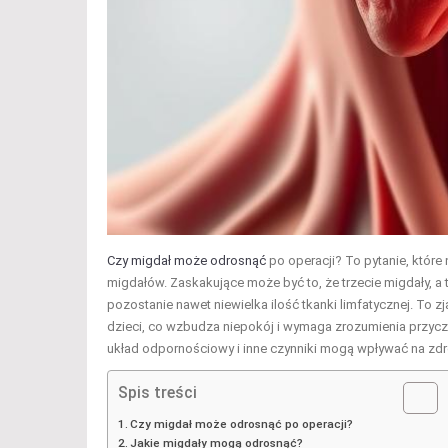
Czy migdał może odrosnąć
po operacji? To pytanie, które
migdałów. Zaskakujące może być to, że trzecie migdały, a 
pozostanie nawet niewielka ilość tkanki limfatycznej. To
dzieci, co wzbudza niepokój i wymaga zrozumienia przyczy
układ odpornościowy i inne czynniki mogą wpływać na zdro
Spis treści
Czy migdał może odrosnąć po operacji?
Jakie migdały mogą odrosnąć?