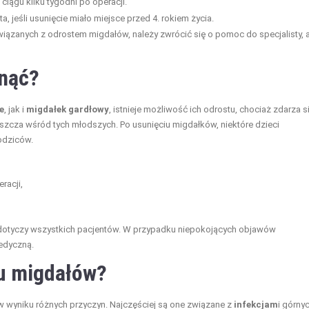
ciągu kilku tygodni po operacji.
a, jeśli usunięcie miało miejsce przed 4. rokiem życia.
zanych z odrostem migdałów, należy zwrócić się o pomoc do specjalisty, 
snąć?
e
, jak i
migdałek gardłowy
, istnieje możliwość ich odrostu, chociaż zdarza s
aszcza wśród tych młodszych. Po usunięciu migdałków, niektóre dzieci
odziców.
racji,
ie dotyczy wszystkich pacjentów. W przypadku niepokojących objawów
edyczną.
tu migdałów?
w wyniku różnych przyczyn. Najczęściej są one związane z
infekcjam
i górny