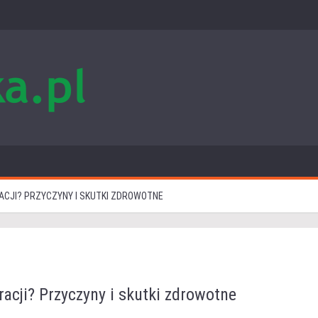
CJI? PRZYCZYNY I SKUTKI ZDROWOTNE
acji? Przyczyny i skutki zdrowotne