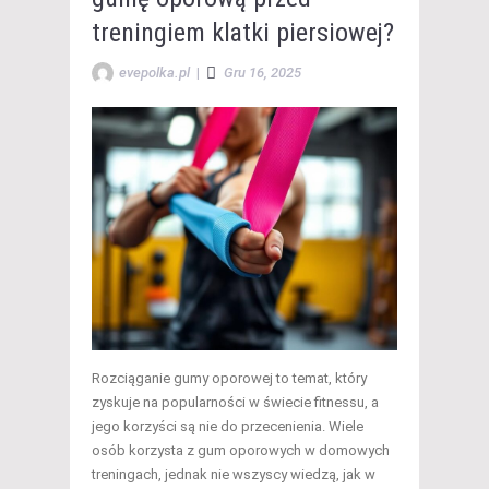
treningiem klatki piersiowej?
evepolka.pl
|
Gru 16, 2025
Rozciąganie gumy oporowej to temat, który
zyskuje na popularności w świecie fitnessu, a
jego korzyści są nie do przecenienia. Wiele
osób korzysta z gum oporowych w domowych
treningach, jednak nie wszyscy wiedzą, jak w