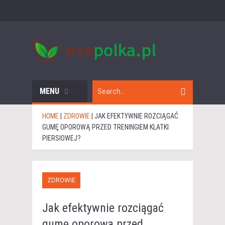
MENU
HOME
|
ZDROWIE
|
JAK EFEKTYWNIE ROZCIĄGAĆ
GUMĘ OPOROWĄ PRZED TRENINGIEM KLATKI
PIERSIOWEJ?
ZDROWIE
Jak efektywnie rozciągać
gumę oporową przed