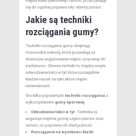
mięśni klatki piersiowej i ramion, przyczyniając
się do ogólnej poprawy siły i elastyczności.
Jakie są techniki
rozciągania gumy?
Techniki rozciągania gumy obejmują
różnorodne metody, które pozwalają na
skuteczne angażowanie mięśni i poprawę ich
wydolności. Główne techniki to między innymi
odwodzenie łokci w tył, które szczególnie
kładzie nacisk na tylni akton mięśni
naramiennych.
Oto kilka popularnych
techniki rozciągania
z
wykorzystaniem
gumy oporowej
:
Odwodzenie łokci w tył:
Technika ta
angażuje mięśnie górnej części pleców oraz
ramion, co poprawia ich elastyczność.
Rozciąganie na wysokości klatki