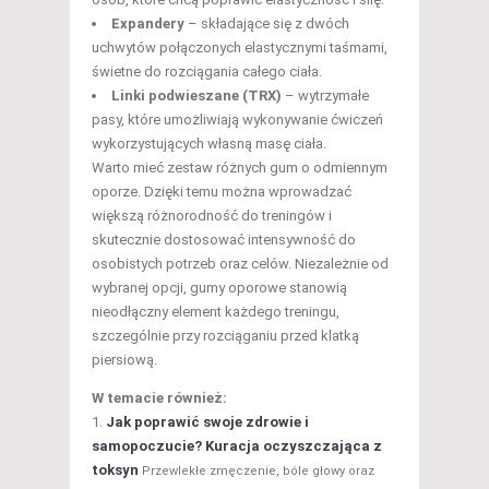
Expandery
– składające się z dwóch
uchwytów połączonych elastycznymi taśmami,
świetne do rozciągania całego ciała.
Linki podwieszane (TRX)
– wytrzymałe
pasy, które umożliwiają wykonywanie ćwiczeń
wykorzystujących własną masę ciała.
Warto mieć zestaw różnych gum o odmiennym
oporze. Dzięki temu można wprowadzać
większą różnorodność do treningów i
skutecznie dostosować intensywność do
osobistych potrzeb oraz celów. Niezależnie od
wybranej opcji, gumy oporowe stanowią
nieodłączny element każdego treningu,
szczególnie przy rozciąganiu przed klatką
piersiową.
W temacie również:
Jak poprawić swoje zdrowie i
samopoczucie? Kuracja oczyszczająca z
toksyn
Przewlekłe zmęczenie, bóle głowy oraz