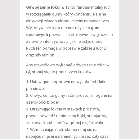
Odwodzenie łokci w tył
to fundamentalny ruch
w rozciąganiu gumy, który koncentruje się na
aktywacji tylnego aktonu mięśni naramiennych.
Wykonywanie tego ruchu z użyciem
gum
oporowych
pozwala na efektywne zwiększenie
zarówno intensywności, jak i elastyczności.
Ruch ten pomaga w poprawie zakresu ruchu
oraz siły ramion.
Aby prawidłowo wykonać odwodzenie łokci w
tył, stosuj się do poniższych kroków:
Ustaw guma oporowa na wysokości klatki
piersiowej.
Chwyć końce gumy i stań prosto, z nogami na
szerokości bioder.
Utrzymując łokcie w stawach prostych,
powoli odwiedź ramiona na boki, starając się
zachować stabilność w górnej części ciała.
Wzmacniając ruch, skoncentruj się na
napięciu mięśni naramiennych przez cały czas