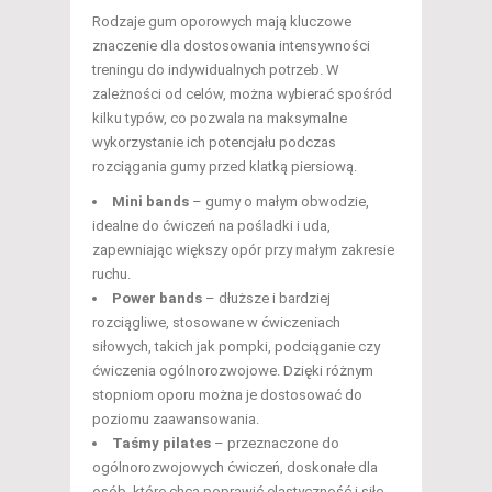
Rodzaje gum oporowych mają kluczowe
znaczenie dla dostosowania intensywności
treningu do indywidualnych potrzeb. W
zależności od celów, można wybierać spośród
kilku typów, co pozwala na maksymalne
wykorzystanie ich potencjału podczas
rozciągania gumy przed klatką piersiową.
Mini bands
– gumy o małym obwodzie,
idealne do ćwiczeń na pośladki i uda,
zapewniając większy opór przy małym zakresie
ruchu.
Power bands
– dłuższe i bardziej
rozciągliwe, stosowane w ćwiczeniach
siłowych, takich jak pompki, podciąganie czy
ćwiczenia ogólnorozwojowe. Dzięki różnym
stopniom oporu można je dostosować do
poziomu zaawansowania.
Taśmy pilates
– przeznaczone do
ogólnorozwojowych ćwiczeń, doskonałe dla
osób, które chcą poprawić elastyczność i siłę.