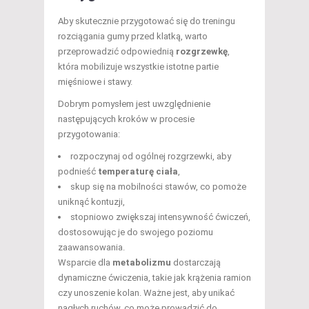
Aby skutecznie przygotować się do treningu
rozciągania gumy przed klatką, warto
przeprowadzić odpowiednią
rozgrzewkę
,
która mobilizuje wszystkie istotne partie
mięśniowe i stawy.
Dobrym pomysłem jest uwzględnienie
następujących kroków w procesie
przygotowania:
rozpoczynaj od ogólnej rozgrzewki, aby
podnieść
temperaturę ciała
,
skup się na mobilności stawów, co pomoże
uniknąć kontuzji,
stopniowo zwiększaj intensywność ćwiczeń,
dostosowując je do swojego poziomu
zaawansowania.
Wsparcie dla
metabolizmu
dostarczają
dynamiczne ćwiczenia, takie jak krążenia ramion
czy unoszenie kolan. Ważne jest, aby unikać
nagłych ruchów, co może prowadzić do