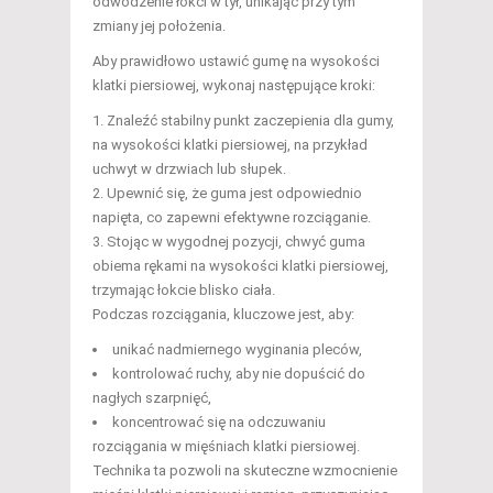
odwodzenie łokci w tył, unikając przy tym
zmiany jej położenia.
Aby prawidłowo ustawić gumę na wysokości
klatki piersiowej, wykonaj następujące kroki:
Znaleźć stabilny punkt zaczepienia dla gumy,
na wysokości klatki piersiowej, na przykład
uchwyt w drzwiach lub słupek.
Upewnić się, że guma jest odpowiednio
napięta, co zapewni efektywne rozciąganie.
Stojąc w wygodnej pozycji, chwyć guma
obiema rękami na wysokości klatki piersiowej,
trzymając łokcie blisko ciała.
Podczas rozciągania, kluczowe jest, aby:
unikać nadmiernego wyginania pleców,
kontrolować ruchy, aby nie dopuścić do
nagłych szarpnięć,
koncentrować się na odczuwaniu
rozciągania w mięśniach klatki piersiowej.
Technika ta pozwoli na skuteczne wzmocnienie