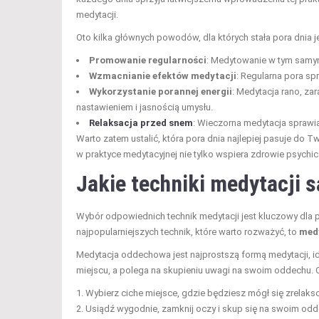
medytacji.
Oto kilka głównych powodów, dla których stała pora dnia je
Promowanie regularności
: Medytowanie w tym samym
Wzmacnianie efektów medytacji
: Regularna pora s
Wykorzystanie porannej energii
: Medytacja rano, z
nastawieniem i jasnością umysłu.
Relaksacja przed snem
: Wieczorna medytacja sprawia,
Warto zatem ustalić, która pora dnia najlepiej pasuje do T
w praktyce medytacyjnej nie tylko wspiera zdrowie psychic
Jakie
techniki medytacji
s
Wybór odpowiednich technik medytacji jest kluczowy dla 
najpopularniejszych technik, które warto rozważyć, to
med
Medytacja oddechowa jest najprostszą formą medytacji, i
miejscu, a polega na skupieniu uwagi na swoim oddechu. Ot
Wybierz ciche miejsce, gdzie będziesz mógł się zrelaks
Usiądź wygodnie, zamknij oczy i skup się na swoim odd