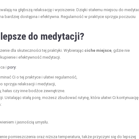
alają na głębszą relaksację i wyciszenie. Dzięki stałemu miejscu do medytac
ona bardziej dostępna i efektywna. Regularność w praktyce sprzyja poczuciu
jlepsze do medytacji?
enie dla skuteczności tej praktyki. Wybierając
ciche miejsce
, gdzie nie
upienie i efektywność medytacji.
ca i
pory
:
minać Ci o tej praktyce i ułatwi regularność,
co sprzyja relaksacji i medytacji,
y, hałas czy inne bodźce zewnętrzne.
i. Ustalając stałą porę, możesz zbudować rutynę, która ułatwi Ci kontynuację
:
eniem i jasnością umysłu.
nie pomieszczenia oraz niższa temperatura, także przyczyni się do lepszej