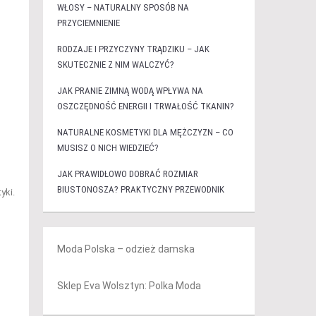
WŁOSY – NATURALNY SPOSÓB NA
PRZYCIEMNIENIE
RODZAJE I PRZYCZYNY TRĄDZIKU – JAK
SKUTECZNIE Z NIM WALCZYĆ?
JAK PRANIE ZIMNĄ WODĄ WPŁYWA NA
OSZCZĘDNOŚĆ ENERGII I TRWAŁOŚĆ TKANIN?
NATURALNE KOSMETYKI DLA MĘŻCZYZN – CO
MUSISZ O NICH WIEDZIEĆ?
JAK PRAWIDŁOWO DOBRAĆ ROZMIAR
BIUSTONOSZA? PRAKTYCZNY PRZEWODNIK
yki.
Moda Polska – odzież damska
Sklep Eva Wolsztyn: Polka Moda