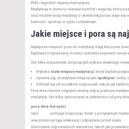
PMS i łagodzić objawy menopauzy.
Medytacja w domu to również komfort i wygoda, które pozw
oraz możliwością medytacji o określonej porze, staje się 
harmonii i spokoju w życiu codziennym.
Jakie miejsce i pora są na
Najlepsze miejsce i pora do medytacji mają kluczowe znacz
będziesz rozpraszany, możesz znacznie poprawić swoje sk
Oto kilka wskazówek dotyczących wyboru idealnego miejs
Wybierz
stałe miejsce medytacji
, które będzie przypo
Upewnij się, że wybrane miejsce jest
spokojne
i ciche, 
Oddziel się od wszelkich rozproszeń, takich jak telefon
Pora dnia również odgrywa istotną rolę w praktyce medytacj
medytacji. Oto kilka zastosowań w zależności od pory dnia
pora dnia
korzyści
rano
pomaga rozpocząć dzień z pozytywnym nastawi
wieczorem
sprzyja relaksacji i odprężeniu przed snem.
Stworzenie odpowiednich warunków, takich jak przewietrze