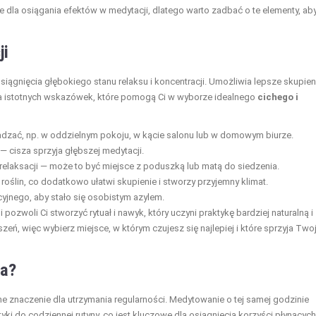
we dla osiągania efektów w medytacji, dlatego warto zadbać o te elementy, ab
ji
siągnięcia głębokiego stanu relaksu i koncentracji. Umożliwia lepsze skupien
ilka istotnych wskazówek, które pomogą Ci w wyborze idealnego
cichego i
zkadzać, np. w oddzielnym pokoju, w kącie salonu lub w domowym biurze.
— cisza sprzyja głębszej medytacji.
 relaksacji — może to być miejsce z poduszką lub matą do siedzenia.
oślin, co dodatkowo ułatwi skupienie i stworzy przyjemny klimat.
jnego, aby stało się osobistym azylem.
ozwoli Ci stworzyć rytuał i nawyk, który uczyni praktykę bardziej naturalną i
zeń, więc wybierz miejsce, w którym czujesz się najlepiej i które sprzyja Twoj
na?
mne znaczenie dla utrzymania regularności. Medytowanie o tej samej godzinie
ki do codziennej rutyny, co jest kluczowe dla osiągnięcia korzyści płynących