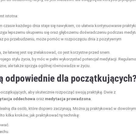
st istotna:
 czasie każdego dnia staje się nawykiem, co ułatwia kontynuowanie praktyki
przyja lepszemu skupieniu się oraz głębszemu doświadczeniu podczas medyta
araz po przebudzeniu, może pomóc w rozpoczęciu dnia z pozytywnym
 że łatwiej jest się zrelaksować, co jest korzystne przed snem.
wojego stylu życia, by móc w pełni wykorzystać potencjał medytacji. Regularn
zne, ale także sprzyja ogólnej równowadze w życiu.
ą odpowiednie dla początkujących
początkujących, aby skutecznie rozpocząć swoją praktykę. Dwie z
ytacja oddechowa
oraz
medytacja prowadzona
.
dealną dla osób, które dopiero zaczynają. Można ją praktykować w dowolnym
o kilka kroków, jak praktykować tę technikę:
ować.
echu.