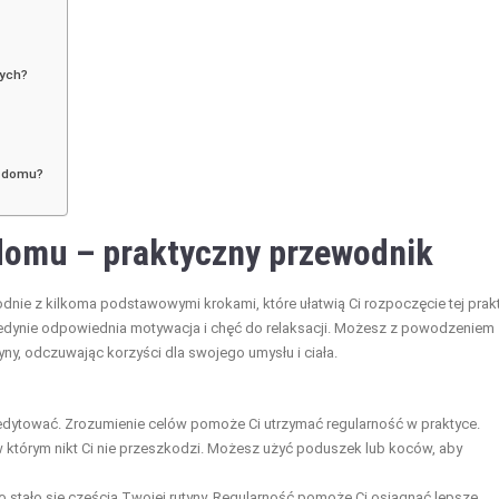
cych?
w domu?
domu – praktyczny przewodnik
nie z kilkoma podstawowymi krokami, które ułatwią Ci rozpoczęcie tej prakt
edynie odpowiednia motywacja i chęć do relaksacji. Możesz z powodzeniem
yny, odczuwając korzyści dla swojego umysłu i ciała.
dytować. Zrozumienie celów pomoże Ci utrzymać regularność w praktyce.
w którym nikt Ci nie przeszkodzi. Możesz użyć poduszek lub koców, aby
o stało się częścią Twojej rutyny. Regularność pomoże Ci osiągnąć lepsze