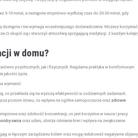
ez 5-10 minut, a następnie stopniowo wydłużaj czas do 20-30 minut, gdy
y dostępna i nie wymaga wcześniejszego doświadczenia. Możesz korzystać
oże Ci skupić się i stworzyć atmosferę sprzyjającą medytacji. Z każdym kolej
acji w domu?
arówno psychicznych, jak i fizycznych. Regularna praktyka w komfortowym
 jakości życia.
na wymienić:
się, co przekłada się na wyższą efektywność w codziennych zadaniach.
jsza poziom stresu, co wpływa na ogólne samopoczucie oraz
zdrowie
ciowe oraz zdolność koncentracji, co jest korzystne w nauce i pracy.
oroby serca
oraz udaru, obniża ciśnienie krwi i wpływa na zwiększenie
gają w lepszym zarządzaniu bólem oraz mogą redukować negatywne objawy