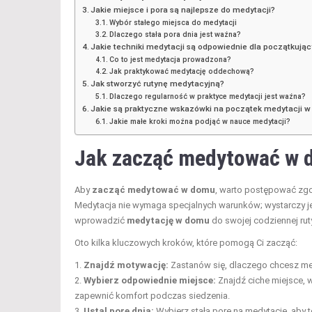
Jakie miejsce i pora są najlepsze do medytacji?
Wybór stałego miejsca do medytacji
Dlaczego stała pora dnia jest ważna?
Jakie techniki medytacji są odpowiednie dla początkują
Co to jest medytacja prowadzona?
Jak praktykować medytację oddechową?
Jak stworzyć rutynę medytacyjną?
Dlaczego regularność w praktyce medytacji jest ważna?
Jakie są praktyczne wskazówki na początek medytacji 
Jakie małe kroki można podjąć w nauce medytacji?
Jak zacząć medytować w 
Aby
zacząć medytować w domu
, warto postępować zgod
Medytacja nie wymaga specjalnych warunków; wystarczy j
wprowadzić
medytację w domu
do swojej codziennej rut
Oto kilka kluczowych kroków, które pomogą Ci zacząć:
Znajdź motywację:
Zastanów się, dlaczego chcesz me
Wybierz odpowiednie miejsce:
Znajdź ciche miejsce, 
zapewnić komfort podczas siedzenia.
Ustal porę dnia:
Wybierz stałą porę na medytację, aby t