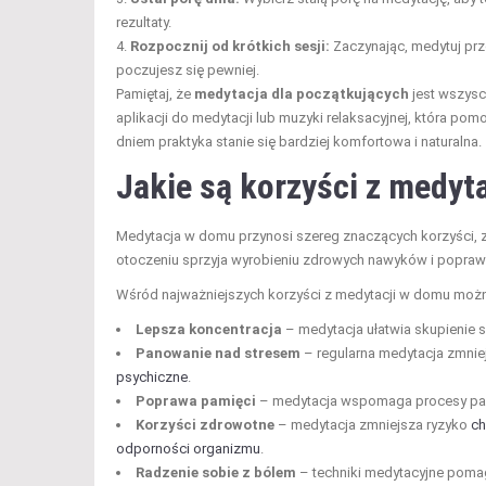
rezultaty.
Rozpocznij od krótkich sesji:
Zaczynając, medytuj prz
poczujesz się pewniej.
Pamiętaj, że
medytacja dla początkujących
jest wszysc
aplikacji do medytacji lub muzyki relaksacyjnej, która pom
dniem praktyka stanie się bardziej komfortowa i naturalna.
Jakie są korzyści z medyt
Medytacja w domu przynosi szereg znaczących korzyści, z
otoczeniu sprzyja wyrobieniu zdrowych nawyków i poprawie
Wśród najważniejszych korzyści z medytacji w domu moż
Lepsza koncentracja
– medytacja ułatwia skupienie 
Panowanie nad stresem
– regularna medytacja zmnie
psychiczne
.
Poprawa pamięci
– medytacja wspomaga procesy pamię
Korzyści zdrowotne
– medytacja zmniejsza ryzyko
ch
odporności organizmu
.
Radzenie sobie z bólem
– techniki medytacyjne poma