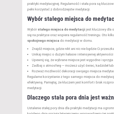
praktyki medytacyjnej. Regularność i stała pora są kluczo
pełni korzystać z dobrodziejstw medytacji.
Wybór stałego miejsca do medytac
Wybór
stałego miejsca do medytacji
jest kluczowy dla o
się na praktyce oraz wspiera regularność treningu. Oto k
spokojnego miejsca
do medytacji w domu.
Znajdź miejsce, gdzie nikt ani nic nie będzie Ci przes
Unikaj miejsc o dużym hałasie i intensywnej aktywności 
Upewnij się, że wybrane miejsce jest wygodne i sprzyja
Zadbaj o atmosferę — możesz użyć świec, kadzideł lub r
Rozważ możliwość dekoracji swojego miejsca medytacy
Regularne korzystanie z tego samego miejsca do medytacji p
efektywną. Pamiętaj, że kluczem jest komfort i brak rozpros
medytacji.
Dlaczego stała pora dnia jest waż
Ustalenie stałej pory dnia dla praktyki medytacji ma ogro
każdego dnia sprzyja łatwiejszemu wprowadzeniu tej prakty