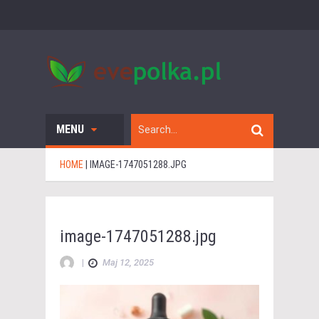
MENU
HOME
|
IMAGE-1747051288.JPG
image-1747051288.jpg
|
Maj 12, 2025