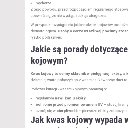
pęcherze.
Z tego powodu, przed rozpoczęciem regularnego stosowan
upewnić się, że nie wystąpi reakcja alergiczna.
W przypadku wystąpienia jakichkolwiek objawów podrażnie
dermatologiem.
Osoby o cerze wrażliwej powinny stos
ryzyko podrażnień.
Jakie są porady dotyczące
kojowym?
Kwas kojowy to cenny składnik w pielęgnacji skóry, a
działanie, warto połączyć go z witaminą C, tworząc duet ro
Podczas kuracji kwasem kojowym pamiętaj o:
regularnym
nawilżaniu skóry
,
ochronie przed promieniowaniem UV
– stosuj kremy
uzbrój się w
cierpliwość
– pierwsze efekty zobaczysz 
Jak kwas kojowy wypada w