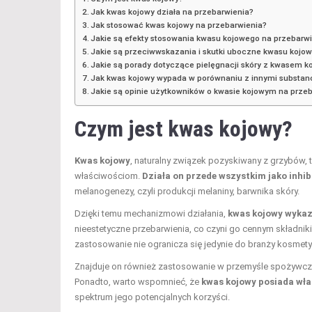
Jak kwas kojowy działa na przebarwienia?
Jak stosować kwas kojowy na przebarwienia?
Jakie są efekty stosowania kwasu kojowego na przebarw
Jakie są przeciwwskazania i skutki uboczne kwasu kojo
Jakie są porady dotyczące pielęgnacji skóry z kwasem 
Jak kwas kojowy wypada w porównaniu z innymi substan
Jakie są opinie użytkowników o kwasie kojowym na prze
Czym jest kwas kojowy?
Kwas kojowy
, naturalny związek pozyskiwany z grzybów, 
właściwościom.
Działa on przede wszystkim jako inhi
melanogenezy, czyli produkcji melaniny, barwnika skóry.
Dzięki temu mechanizmowi działania,
kwas kojowy wykaz
nieestetyczne przebarwienia, co czyni go cennym składnik
zastosowanie nie ogranicza się jedynie do branży kosmety
Znajduje on również zastosowanie w przemyśle spożywczym
Ponadto, warto wspomnieć, że
kwas kojowy posiada wła
spektrum jego potencjalnych korzyści.