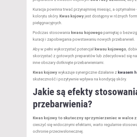
Kuracja powinna trwać przynajmniej miesiąc, a optymalni
kolorytu skóry.
Kwas kojowy
jest dostępny w różnych form
pielęgnacyjnych.
Podczas stosowania
kwasu kojowego
pamiętaj o bezwzg
kuracji i zapobiegania powstawaniu nowych przebarwień.
Aby w pełni wykorzystać potencjał
kwasu kojowego
, dob
skorzystać z gotowych preparatów lub zdecydować się na pr
inne obszary dotknięte przebarwieniami.
Kwas kojowy
wykazuje synergiczne działanie z
kwasem h
skuteczność i pozytywnie wpływa na kondycję skóry.
Jakie są efekty stosowan
przebarwienia?
Kwas kojowy to skuteczny sprzymierzeniec w walce 
cieszyć się widocznymi efektami, warto regularnie stosowa
ochronie przeciwsłonecznej.