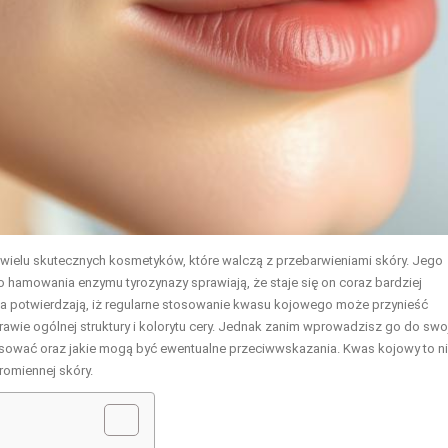
 wielu skutecznych kosmetyków, które walczą z przebarwieniami skóry. Jego
hamowania enzymu tyrozynazy sprawiają, że staje się on coraz bardziej
ania potwierdzają, iż regularne stosowanie kwasu kojowego może przynieść
rawie ogólnej struktury i kolorytu cery. Jednak zanim wprowadzisz go do swo
 stosować oraz jakie mogą być ewentualne przeciwwskazania. Kwas kojowy to n
promiennej skóry.