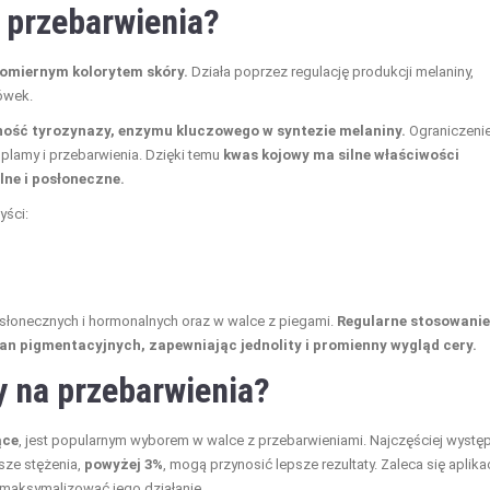
 przebarwienia?
nomiernym kolorytem skóry.
Działa poprzez regulację produkcji melaniny,
ówek.
ność tyrozynazy, enzymu kluczowego w syntezie melaniny.
Ograniczeni
 plamy i przebarwienia. Dzięki temu
kwas kojowy ma silne właściwości
ne i posłoneczne.
yści:
słonecznych i hormonalnych oraz w walce z piegami.
Regularne stosowanie
 pigmentacyjnych, zapewniając jednolity i promienny wygląd cery.
 na przebarwienia?
ące
, jest popularnym wyborem w walce z przebarwieniami. Najczęściej wystę
sze stężenia,
powyżej 3%
, mogą przynosić lepsze rezultaty. Zaleca się aplika
zmaksymalizować jego działanie.