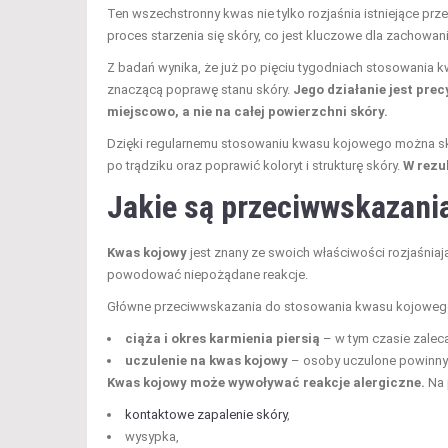
Ten wszechstronny kwas nie tylko rozjaśnia istniejące prz
proces starzenia się skóry, co jest kluczowe dla zachowa
Z badań wynika, że już po pięciu tygodniach stosowania
znaczącą poprawę stanu skóry.
Jego działanie jest pre
miejscowo, a nie na całej powierzchni skóry.
Dzięki regularnemu stosowaniu kwasu kojowego można s
po trądziku oraz poprawić koloryt i strukturę skóry.
W rezul
Jakie są przeciwwskazani
Kwas kojowy
jest znany ze swoich właściwości rozjaśniaj
powodować niepożądane reakcje.
Główne przeciwwskazania do stosowania kwasu kojoweg
ciąża i okres karmienia piersią
– w tym czasie zalec
uczulenie na kwas kojowy
– osoby uczulone powinny 
Kwas kojowy może wywoływać reakcje alergiczne.
Na 
kontaktowe zapalenie skóry
,
wysypka,