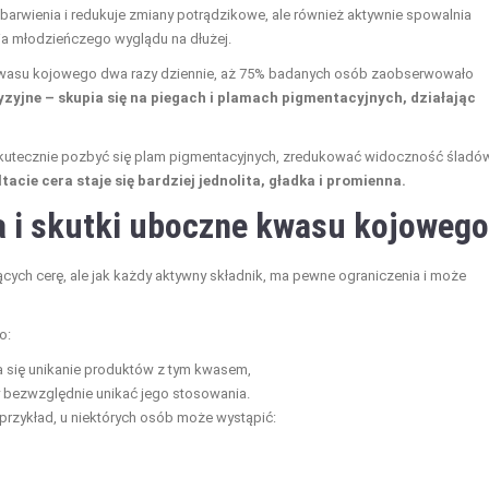
ebarwienia i redukuje zmiany potrądzikowe, ale również aktywnie spowalnia
nia młodzieńczego wyglądu na dłużej.
 kwasu kojowego dwa razy dziennie, aż 75% badanych osób zaobserwowało
cyzyjne – skupia się na piegach i plamach pigmentacyjnych, działając
kutecznie pozbyć się plam pigmentacyjnych, zredukować widoczność śladó
tacie cera staje się bardziej jednolita, gładka i promienna.
a i skutki uboczne kwasu kojoweg
ących cerę, ale jak każdy aktywny składnik, ma pewne ograniczenia i może
o:
a się unikanie produktów z tym kwasem,
bezwzględnie unikać jego stosowania.
przykład, u niektórych osób może wystąpić: