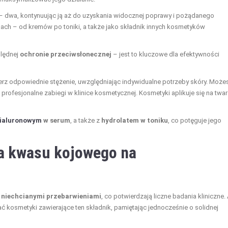
e – dwa, kontynuując ją aż do uzyskania widocznej poprawy i pożądanego
ach – od kremów po toniki, a także jako składnik innych kosmetyków
lędnej
ochronie przeciwsłonecznej
– jest to kluczowe dla efektywności
ierz odpowiednie stężenie, uwzględniając indywidualne potrzeby skóry. Może
ofesjonalne zabiegi w klinice kosmetycznej. Kosmetyki aplikuje się na twar
ialuronowym
w serum
, a także z
hydrolatem w toniku
, co potęguje jego
ia kwasu kojowego na
z niechcianymi przebarwieniami
, co potwierdzają liczne badania kliniczne.
ć kosmetyki zawierające ten składnik, pamiętając jednocześnie o solidnej