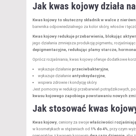
Jak kwas kojowy działa na
Kwas kojowy to skuteczny składnik w walce z nierów
barwnika odpowiedzialnego za kolor skóry, włosów i tęcz
Kwas kojowy redukuje przebarwienia, blokując aktyw
jego działania zmniejsza produkcję pigmentu, rozjaśniając
depigmentacyjne, redukując plamy starcze, hormonal
Oprócz rozjaśniania, kwas kojowy oferuje dodatkowe korz
wykazuje działanie
przeciwbakteryjne
,
wykazuje działanie
antyoksydacyjne
,
wspiera zdrowie i kondycję skóry.
Jest pomocny w redukcji przebarwień potrądzikowych, po
kwasu kojowego zapobiega powstawaniu nowych zmian
Jak stosować kwas kojowy
Kwas kojowy
, ceniony za swoje
właściwości rozjaśniaj
w kosmetykach w stężeniach od
1% do 4%
, przy czym wyż
preparatów z kwasem kojowym
dwa razy dziennie
, aby 