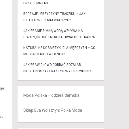
PRZYCIEMNIENIE
RODZAJE I PRZYCZYNY TRĄDZIKU – JAK
SKUTECZNIE Z NIM WALCZYĆ?
JAK PRANIE ZIMNĄ WODĄ WPŁYWA NA
OSZCZĘDNOŚĆ ENERGII I TRWAŁOŚĆ TKANIN?
NATURALNE KOSMETYKI DLA MĘŻCZYZN – CO
MUSISZ O NICH WIEDZIEĆ?
JAK PRAWIDŁOWO DOBRAĆ ROZMIAR
BIUSTONOSZA? PRAKTYCZNY PRZEWODNIK
uje
Moda Polska – odzież damska
Sklep Eva Wolsztyn: Polka Moda
za