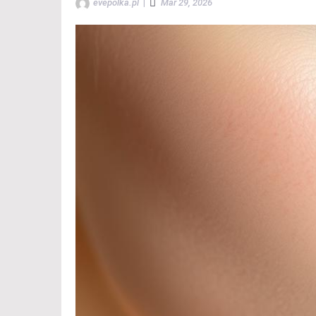
evepolka.pl
|
Mar 29, 2026