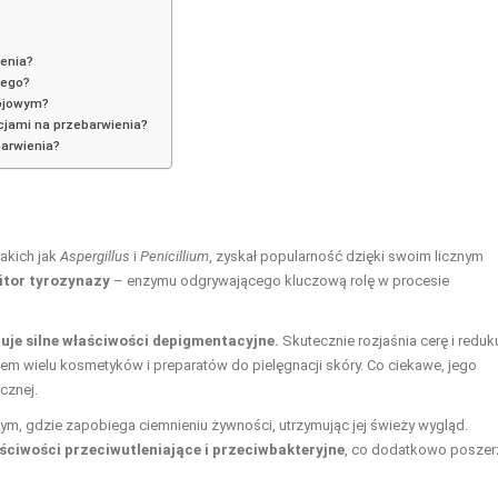
ienia?
wego?
kojowym?
cjami na przebarwienia?
barwienia?
takich jak
Aspergillus
i
Penicillium
, zyskał popularność dzięki swoim licznym
bitor tyrozynazy
– enzymu odgrywającego kluczową rolę w procesie
uje silne właściwości depigmentacyjne.
Skutecznie rozjaśnia cerę i reduk
iem wielu kosmetyków i preparatów do pielęgnacji skóry. Co ciekawe, jego
cznej.
, gdzie zapobiega ciemnieniu żywności, utrzymując jej świeży wygląd.
ściwości przeciwutleniające i przeciwbakteryjne
, co dodatkowo poszer