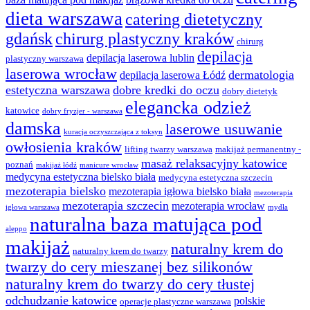
dieta warszawa
catering dietetyczny
gdańsk
chirurg plastyczny kraków
chirurg
depilacja
depilacja laserowa lublin
plastyczny warszawa
laserowa wrocław
dermatologia
depilacja laserowa Łódź
estetyczna warszawa
dobre kredki do oczu
dobry dietetyk
elegancka odzież
katowice
dobry fryzjer - warszawa
damska
laserowe usuwanie
kuracja oczyszczająca z toksyn
owłosienia kraków
lifting twarzy warszawa
makijaż permanentny -
masaż relaksacyjny katowice
poznań
makijaż łódź
manicure wrocław
medycyna estetyczna bielsko biała
medycyna estetyczna szczecin
mezoterapia bielsko
mezoterapia igłowa bielsko biała
mezoterapia
mezoterapia szczecin
mezoterapia wrocław
igłowa warszawa
mydła
naturalna baza matująca pod
aleppo
makijaż
naturalny krem do
naturalny krem do twarzy
twarzy do cery mieszanej bez silikonów
naturalny krem do twarzy do cery tłustej
odchudzanie katowice
polskie
operacje plastyczne warszawa