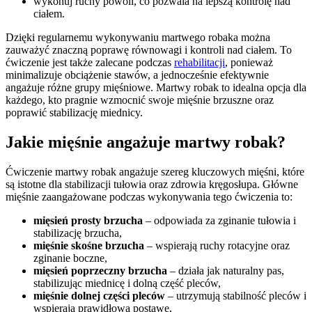
wykonuj ruchy powoli, co pozwala na lepszą kontrolę nad
ciałem.
Dzięki regularnemu wykonywaniu martwego robaka można
zauważyć znaczną poprawę równowagi i kontroli nad ciałem. To
ćwiczenie jest także zalecane podczas
rehabilitacji
, ponieważ
minimalizuje obciążenie stawów, a jednocześnie efektywnie
angażuje różne grupy mięśniowe. Martwy robak to idealna opcja dla
każdego, kto pragnie wzmocnić swoje mięśnie brzuszne oraz
poprawić stabilizację miednicy.
Jakie mięśnie angażuje martwy robak?
Ćwiczenie martwy robak angażuje szereg kluczowych mięśni, które
są istotne dla stabilizacji tułowia oraz zdrowia kręgosłupa. Główne
mięśnie zaangażowane podczas wykonywania tego ćwiczenia to:
mięsień prosty brzucha
– odpowiada za zginanie tułowia i
stabilizację brzucha,
mięśnie skośne brzucha
– wspierają ruchy rotacyjne oraz
zginanie boczne,
mięsień poprzeczny brzucha
– działa jak naturalny pas,
stabilizując miednicę i dolną część pleców,
mięśnie dolnej części pleców
– utrzymują stabilność pleców i
wspierają prawidłową postawę,