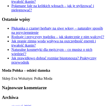
trwałość tkanin?
Połamane fale na krótkich włosach – jak je stylizować i
pielęgnować?
Ostatnie wpisy
Płukanka z czarnej herbaty na siwe włosy – naturalny sposób
na przyciemnienie
Rodzaje i przyczyny trądziku – jak skutecznie z nim walczyć?
Jak pranie zimną wodą wpływa na oszczędność energii i
trwałość tkanin?
Naturalne kosmetyki dla mężczyzn – co musisz o nich
wiedzieć?
Jak prawidłowo dobrać rozmiar biustonosza? Praktyczny
przewodnik
Moda Polska – odzież damska
Sklep Eva Wolsztyn: Polka Moda
Najnowsze komentarze
Archiwa