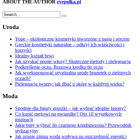
ABOUT THE AUTHOR
evepolka.pl
Uroda
Yope – ekologiczne kosmetyki stworzone z pasją i sercem
Greckie kosmetyki naturalne – odkryj ich właściwości i
korzyści
Idealny kształt brwi
Jak uzyskać proste włosy? Skuteczne metody i pielęgnacja
Podkreślenie oczu. Brązowa kredka do oczu
Jak wyeksponować oryginalną urodę brunetek o zielonych
oczach?
Pielęgnacja twarzy: jak dbać o skórę w każdym wieku?
Moda
Spodnie dla figury gruszki – jak wybrać idealne fasony?
Co kupić mężowi na gwiazdkę? Oto 10 wyjątkowych
inspiracji
Jakie buty wybrać do czarnego kombinezonu? Przewodnik
stylizacyjny
Jak pranie zimną wodą wpływa na oszczędność energii i