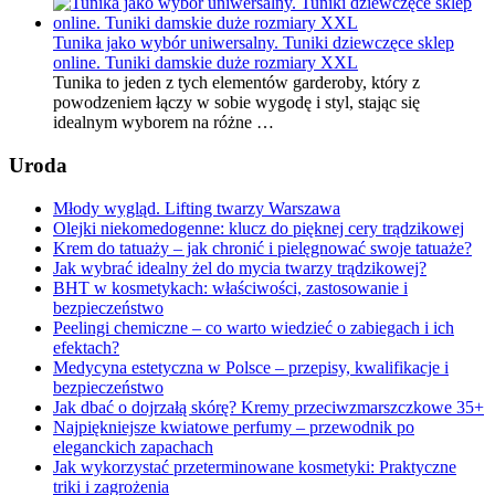
Tunika jako wybór uniwersalny. Tuniki dziewczęce sklep
online. Tuniki damskie duże rozmiary XXL
Tunika to jeden z tych elementów garderoby, który z
powodzeniem łączy w sobie wygodę i styl, stając się
idealnym wyborem na różne …
Uroda
Młody wygląd. Lifting twarzy Warszawa
Olejki niekomedogenne: klucz do pięknej cery trądzikowej
Krem do tatuaży – jak chronić i pielęgnować swoje tatuaże?
Jak wybrać idealny żel do mycia twarzy trądzikowej?
BHT w kosmetykach: właściwości, zastosowanie i
bezpieczeństwo
Peelingi chemiczne – co warto wiedzieć o zabiegach i ich
efektach?
Medycyna estetyczna w Polsce – przepisy, kwalifikacje i
bezpieczeństwo
Jak dbać o dojrzałą skórę? Kremy przeciwzmarszczkowe 35+
Najpiękniejsze kwiatowe perfumy – przewodnik po
eleganckich zapachach
Jak wykorzystać przeterminowane kosmetyki: Praktyczne
triki i zagrożenia