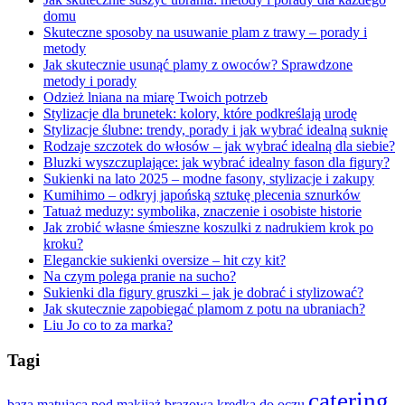
domu
Skuteczne sposoby na usuwanie plam z trawy – porady i
metody
Jak skutecznie usunąć plamy z owoców? Sprawdzone
metody i porady
Odzież lniana na miarę Twoich potrzeb
Stylizacje dla brunetek: kolory, które podkreślają urodę
Stylizacje ślubne: trendy, porady i jak wybrać idealną suknię
Rodzaje szczotek do włosów – jak wybrać idealną dla siebie?
Bluzki wyszczuplające: jak wybrać idealny fason dla figury?
Sukienki na lato 2025 – modne fasony, stylizacje i zakupy
Kumihimo – odkryj japońską sztukę plecenia sznurków
Tatuaż meduzy: symbolika, znaczenie i osobiste historie
Jak zrobić własne śmieszne koszulki z nadrukiem krok po
kroku?
Eleganckie sukienki oversize – hit czy kit?
Na czym polega pranie na sucho?
Sukienki dla figury gruszki – jak je dobrać i stylizować?
Jak skutecznie zapobiegać plamom z potu na ubraniach?
Liu Jo co to za marka?
Tagi
catering
baza matująca pod makijaż
brązowa kredka do oczu