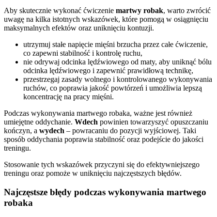
Aby skutecznie wykonać ćwiczenie
martwy robak
, warto zwrócić
uwagę na kilka istotnych wskazówek, które pomogą w osiągnięciu
maksymalnych efektów oraz uniknięciu kontuzji.
utrzymuj stałe napięcie mięśni brzucha przez całe ćwiczenie,
co zapewni stabilność i kontrolę ruchu,
nie odrywaj odcinka lędźwiowego od maty, aby uniknąć bólu
odcinka lędźwiowego i zapewnić prawidłową technikę,
przestrzegaj zasady wolnego i kontrolowanego wykonywania
ruchów, co poprawia jakość powtórzeń i umożliwia lepszą
koncentrację na pracy mięśni.
Podczas wykonywania martwego robaka, ważne jest również
umiejętne oddychanie.
Wdech
powinien towarzyszyć opuszczaniu
kończyn, a
wydech
– powracaniu do pozycji wyjściowej. Taki
sposób oddychania poprawia stabilność oraz podejście do jakości
treningu.
Stosowanie tych wskazówek przyczyni się do efektywniejszego
treningu oraz pomoże w uniknięciu najczęstszych błędów.
Najczęstsze błędy podczas wykonywania martwego
robaka