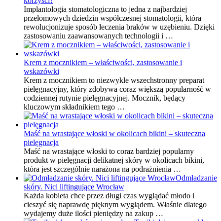
korzyści?
Implantologia stomatologiczna to jedna z najbardziej
przełomowych dziedzin współczesnej stomatologii, która
rewolucjonizuje sposób leczenia braków w uzębieniu. Dzięki
zastosowaniu zaawansowanych technologii i …
Krem z mocznikiem – właściwości, zastosowanie i
wskazówki
Krem z mocznikiem to niezwykle wszechstronny preparat
pielęgnacyjny, który zdobywa coraz większą popularność w
codziennej rutynie pielęgnacyjnej. Mocznik, będący
kluczowym składnikiem tego …
Maść na wrastające włoski w okolicach bikini – skuteczna
pielęgnacja
Maść na wrastające włoski to coraz bardziej popularny
produkt w pielęgnacji delikatnej skóry w okolicach bikini,
która jest szczególnie narażona na podrażnienia …
Odmładzanie
skóry. Nici liftingujące Wrocław
Każda kobieta chce przez długi czas wyglądać młodo i
cieszyć się naprawdę pięknym wyglądem. Właśnie dlatego
wydajemy duże ilości pieniędzy na zakup …