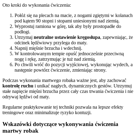
Oto kroki do wykonania ćwiczenia:
Połóż się na plecach na macie, z nogami zgiętymi w kolanach
pod kątem 90 stopni i stopami uniesionymi nad ziemią.
Wyprostuj ramiona w górę, tak aby były prostopadłe do
podłogi.
Utrzymaj
neutralne ustawienie kręgosłupa
, zapewniając, że
odcinek lędźwiowy przylega do maty.
Napnij mięśnie brzucha i wdechnij.
W kontrolowanym tempie opuść jednocześnie przeciwną
nogę i rękę, zatrzymując je tuż nad ziemią.
Po chwili wróć do pozycji wyjściowej, wykonując wydech, a
następnie powtórz ćwiczenie, zmieniając strony.
Podczas wykonania martwego robaka ważne jest, aby zachować
kontrolę ruchu
i unikać nagłych, dynamicznych gestów. Utrzymuj
stałe napięcie mięśni brzucha przez cały czas trwania ćwiczenia i nie
odrywaj lędźwi od maty.
Regularne praktykowanie tej techniki pozwala na lepsze efekty
treningowe oraz minimalizuje ryzyko kontuzji.
Wskazówki dotyczące wykonywania ćwiczenia
martwy robak