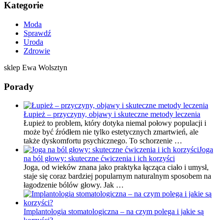
Kategorie
Moda
Sprawdź
Uroda
Zdrowie
sklep Ewa Wolsztyn
Porady
Łupież – przyczyny, objawy i skuteczne metody leczenia
Łupież to problem, który dotyka niemal połowy populacji i
może być źródłem nie tylko estetycznych zmartwień, ale
także dyskomfortu psychicznego. To schorzenie …
Joga
na ból głowy: skuteczne ćwiczenia i ich korzyści
Joga, od wieków znana jako praktyka łącząca ciało i umysł,
staje się coraz bardziej popularnym naturalnym sposobem na
łagodzenie bólów głowy. Jak …
Implantologia stomatologiczna – na czym polega i jakie są