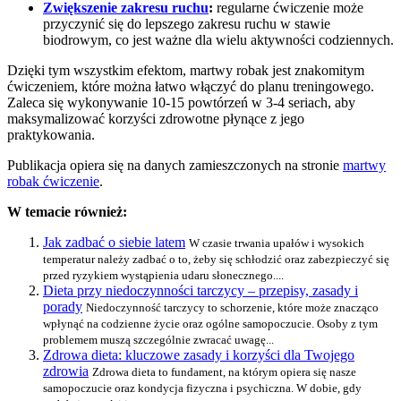
Zwiększenie zakresu ruchu
:
regularne ćwiczenie może
przyczynić się do lepszego zakresu ruchu w stawie
biodrowym, co jest ważne dla wielu aktywności codziennych.
Dzięki tym wszystkim efektom, martwy robak jest znakomitym
ćwiczeniem, które można łatwo włączyć do planu treningowego.
Zaleca się wykonywanie 10-15 powtórzeń w 3-4 seriach, aby
maksymalizować korzyści zdrowotne płynące z jego
praktykowania.
Publikacja opiera się na danych zamieszczonych na stronie
martwy
robak ćwiczenie
.
W temacie również:
Jak zadbać o siebie latem
W czasie trwania upałów i wysokich
temperatur należy zadbać o to, żeby się schłodzić oraz zabezpieczyć się
przed ryzykiem wystąpienia udaru słonecznego....
Dieta przy niedoczynności tarczycy – przepisy, zasady i
porady
Niedoczynność tarczycy to schorzenie, które może znacząco
wpłynąć na codzienne życie oraz ogólne samopoczucie. Osoby z tym
problemem muszą szczególnie zwracać uwagę...
Zdrowa dieta: kluczowe zasady i korzyści dla Twojego
zdrowia
Zdrowa dieta to fundament, na którym opiera się nasze
samopoczucie oraz kondycja fizyczna i psychiczna. W dobie, gdy