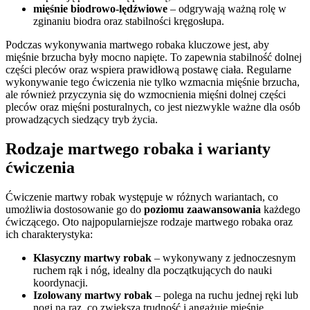
mięśnie biodrowo-lędźwiowe
– odgrywają ważną rolę w
zginaniu biodra oraz stabilności kręgosłupa.
Podczas wykonywania martwego robaka kluczowe jest, aby
mięśnie brzucha były mocno napięte. To zapewnia stabilność dolnej
części pleców oraz wspiera prawidłową postawę ciała. Regularne
wykonywanie tego ćwiczenia nie tylko wzmacnia mięśnie brzucha,
ale również przyczynia się do wzmocnienia mięśni dolnej części
pleców oraz mięśni posturalnych, co jest niezwykle ważne dla osób
prowadzących siedzący tryb życia.
Rodzaje martwego robaka i warianty
ćwiczenia
Ćwiczenie martwy robak występuje w różnych wariantach, co
umożliwia dostosowanie go do
poziomu zaawansowania
każdego
ćwiczącego. Oto najpopularniejsze rodzaje martwego robaka oraz
ich charakterystyka:
Klasyczny martwy robak
– wykonywany z jednoczesnym
ruchem rąk i nóg, idealny dla początkujących do nauki
koordynacji.
Izolowany martwy robak
– polega na ruchu jednej ręki lub
nogi na raz, co zwiększa trudność i angażuje mięśnie