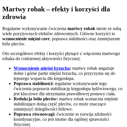
Martwy robak – efekty i korzyści dla
zdrowia
Regularne wykonywanie ćwiczenia
martwy robak
niesie ze sobą
wiele pozytywnych efektów zdrowotnych. Główne korzyści to
wzmocnienie mięśni core
, poprawa stabilności oraz zmniejszenie
bólu pleców.
Oto szczegółowe efekty i korzyści płynące z włączenia martwego
robaka do codziennej aktywności fizycznej:
Wzmocnienie mięśni brzucha
:
martwy robak angażuje
dolne i górne partie mięśni brzucha, co przyczynia się do
lepszego wsparcia dla kręgosłupa.
Poprawa stabilności:
regularne wykonywanie tego
ćwiczenia poprawia stabilizację kręgosłupa lędźwiowego, co
jest kluczowe dla utrzymania prawidłowej postawy ciała.
Redukcja bólu pleców:
martwy robak wzmacnia mięśnie
stabilizujące dolną część pleców, co może znacząco
zmniejszyć dolegliwości bólowe.
Poprawa równowagi:
ćwiczenie to rozwija zdolności
koordynacyjne, co jest istotne dla ogólnej sprawności
fizycznej.