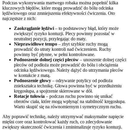
Podczas wykonywania martwego robaka można popełnić kilka
kluczowych błędów, które mogą prowadzić do bólu odcinka
lędźwiowego oraz zmniejszenia efektywności ćwiczenia. Oto
najczęstsze z nich:
Zaokrąglanie lędźwi
– to podstawowy błąd, który może
zwiększyć ryzyko kontuzji. Plecy powinny pozostać w
neutralnej pozycji, przylegając do maty.
Nieprawidłowe tempo
– zbyt szybkie ruchy mogą
prowadzić do utraty kontroli nad ćwiczeniem. Ruchy
powinny być płynne, w pełni kontrolowane.
Podnoszenie dolnej części pleców
– unoszenie dolnej części
pleców od podłoża może prowadzić do bólu i obciążenia
odcinka lędźwiowego. Należy dążyć do utrzymania pleców
w kontakcie z matą.
Podnoszenie głowy
– odrywanie potylicy od podłoża
zniekształca technikę. Głowa powinna być w przedłużeniu
kręgosłupa, a spojrzenie skierowane w dół.
Rotacje tułowia
– podczas ruchu powinno się unikać
obrotów ciała, które mogą wpłynąć na stabilność kręgosłupa.
Warto skupić się na równomiernym i symetrycznym ruchu.
Aby poprawić technikę, należy utrzymywać maksymalne napięcie
mięśni core oraz kontrolować każdy ruch, co zdecydowanie
zwiększy skuteczność ćwiczenia i zminimalizuje ryzyko kontuzji.