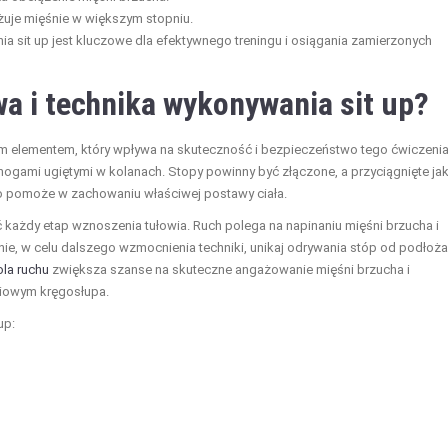
ażuje mięśnie w większym stopniu.
ia sit up jest kluczowe dla efektywnego treningu i osiągania zamierzonych
wa i technika wykonywania sit up?
m elementem, który wpływa na skuteczność i bezpieczeństwo tego ćwiczenia
 nogami ugiętymi w kolanach. Stopy powinny być złączone, a przyciągnięte ja
co pomoże w zachowaniu właściwej postawy ciała.
ć każdy etap wznoszenia tułowia. Ruch polega na napinaniu mięśni brzucha i
ie, w celu dalszego wzmocnienia techniki, unikaj odrywania stóp od podłoża
ola ruchu
zwiększa szanse na skuteczne angażowanie mięśni brzucha i
wiowym kręgosłupa.
up: