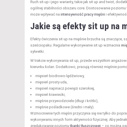
Ruch sit-up i jego warianty, takie jak sit up and twist, do
ogólnej stabilności obszaru core. Dostosowanie poziomu t
może wpływać na
intensywność pracy mięśni
i efektywność
Jakie są efekty sit up na 
Efekty ćwiczenia sit up na mięśnie brzucha są znaczące, 
sześciopaku. Regularne wykonywanie sit up wzmacnia
mi
sylwetki.
W trakcie wykonywania sit up, przede wszystkim angażow
kierunku kolan. Dodatkowo, pracują również mięśnie pomoc
mięsień biodrowo-lędźwiowy,
mięsień prosty uda,
mięsień napinacz powięzi szerokiej,
mięsień krawiecki,
mięśnie przywodziciele (długi i krótki),
mięśnie pośladkowe (średni i mały).
Wzmocnienie tych mięśni przyczynia się nie tylko do popraw
wykonywaniu innych form aktywności fizycznej. Aby jednak
zredukowanie poziomu
tkanki tłuszczowej
– co można os