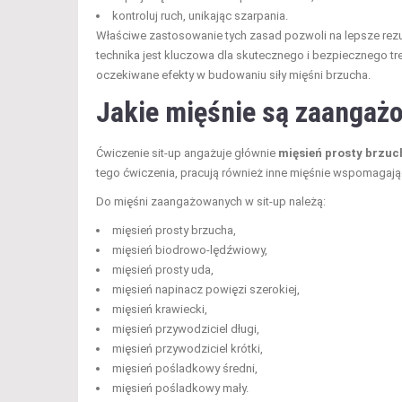
kontroluj ruch, unikając szarpania.
Właściwe zastosowanie tych zasad pozwoli na lepsze rezul
technika jest kluczowa dla skutecznego i bezpiecznego tr
oczekiwane efekty w budowaniu siły mięśni brzucha.
Jakie mięśnie są zaangażo
Ćwiczenie sit-up angażuje głównie
mięsień prosty brzuc
tego ćwiczenia, pracują również inne mięśnie wspomagające,
Do mięśni zaangażowanych w sit-up należą:
mięsień prosty brzucha,
mięsień biodrowo-lędźwiowy,
mięsień prosty uda,
mięsień napinacz powięzi szerokiej,
mięsień krawiecki,
mięsień przywodziciel długi,
mięsień przywodziciel krótki,
mięsień pośladkowy średni,
mięsień pośladkowy mały.