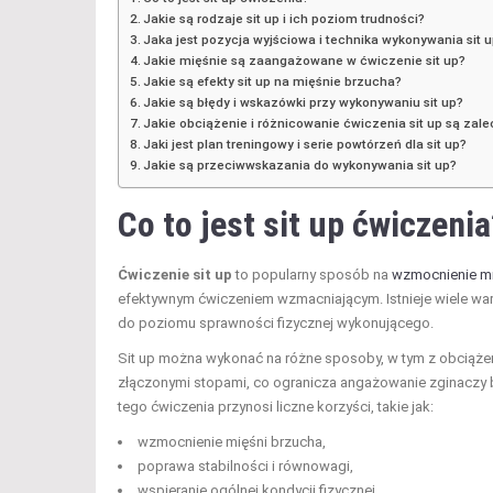
Jakie są rodzaje sit up i ich poziom trudności?
Jaka jest pozycja wyjściowa i technika wykonywania sit 
Jakie mięśnie są zaangażowane w ćwiczenie sit up?
Jakie są efekty sit up na mięśnie brzucha?
Jakie są błędy i wskazówki przy wykonywaniu sit up?
Jakie obciążenie i różnicowanie ćwiczenia sit up są zal
Jaki jest plan treningowy i serie powtórzeń dla sit up?
Jakie są przeciwwskazania do wykonywania sit up?
Co to jest sit up ćwiczeni
Ćwiczenie sit up
to popularny sposób na
wzmocnienie mi
efektywnym ćwiczeniem wzmacniającym. Istnieje wiele wari
do poziomu sprawności fizycznej wykonującego.
Sit up można wykonać na różne sposoby, w tym z obciążen
złączonymi stopami, co ogranicza angażowanie zginaczy bi
tego ćwiczenia przynosi liczne korzyści, takie jak:
wzmocnienie mięśni brzucha,
poprawa stabilności i równowagi,
wspieranie ogólnej kondycji fizycznej.