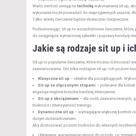
Warto zwrócić uwagę na
technikę
wykonywania sit up, ab
wykonanie może prowadzić do nieprzyjemnych urazów, dlat
Tylko wtedy ćwiczenie będzie skuteczne i bezpieczne.
Podsumowując, sit up to wszechstronne ćwiczenie, które, 
do osiągnięcia wymarzonej sylwetki i poprawy kondycji mi
Jakie są rodzaje sit up i 
Sit up to popularne ćwiczenie, które można różnicować w
zaawansowania. Oto kilka rodzajów sit up i ich poziom tru
Klasyczne sit up
– idealne dla początkujących. Wykon
Sit up ze złączonymi stopami
– polecane dla kobiet
angażuje mięśnie brzucha bardziej intensywnie.
Sit up z obciążeniem
– dla osób zaawansowanych, gd
trudności i intensywność treningu.
Dynamiczne sit up
– wymagające większej kontroli cia
dużym doświadczeniem.
Aby dostosować poziom trudności do własnych możliwośc
Ułatwienie: wyciągnięcie ramion do przodu, co zmniejs