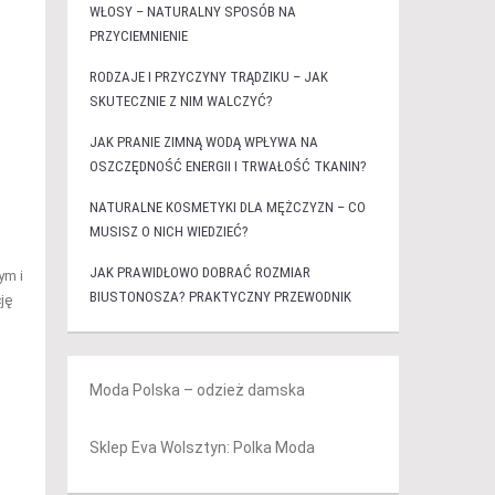
WŁOSY – NATURALNY SPOSÓB NA
PRZYCIEMNIENIE
RODZAJE I PRZYCZYNY TRĄDZIKU – JAK
SKUTECZNIE Z NIM WALCZYĆ?
JAK PRANIE ZIMNĄ WODĄ WPŁYWA NA
OSZCZĘDNOŚĆ ENERGII I TRWAŁOŚĆ TKANIN?
NATURALNE KOSMETYKI DLA MĘŻCZYZN – CO
MUSISZ O NICH WIEDZIEĆ?
JAK PRAWIDŁOWO DOBRAĆ ROZMIAR
ym i
BIUSTONOSZA? PRAKTYCZNY PRZEWODNIK
ję
Moda Polska – odzież damska
Sklep Eva Wolsztyn: Polka Moda