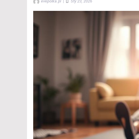
evepolka.pl
|
Sty 23, 2026