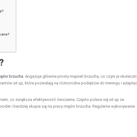
up?
ecane?
a?
ęśni brzucha
. Angażuje głównie prosty mięsień brzucha, co czyni je skuteczn
antów sit up, które pozwalają na różnorodne podejście do treningu i adaptac
iem, co zwiększa efektywność ćwiczenia. Często poleca się sit up ze
oder i bardziej skupia się na pracy mięśni brzucha. Regularne wykonywanie