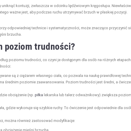
y uniknąć kontuzji, zwłaszcza w odcinku lędźwiowym kręgosłupa. Niewłaści
ego ważne jest, aby podczas ruchu utrzymywać brzuch w płaskiej pozycji.
przy odpowiedniej technice i systematyczności, może znacząco przyczynić s
ęśni brzucha.
ich poziom trudności?
edług poziomu trudności, co czyni je dostępnym dla osób na różnych etapach
dności:
ywane są z ciężarem własnego ciała, co pozwala na naukę prawidłowej techni
 na średnim poziomie zaawansowania. Poziom trudności jest średni, a ćwicze
zie obciążenie (np.
piłka
lekarska lub talerz odważnikowy) zwiększa pozio
ła, gdzie wykonuje się szybkie ruchy. To ćwiczenie jest odpowiednie dla osó
i, można również zastosować modyfikacje:
za obciążenie mięśni brzucha.