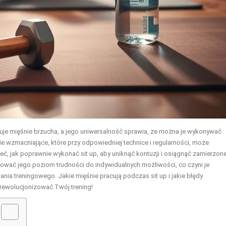
ażuje mięśnie brzucha, a jego uniwersalność sprawia, że można je wykonywać
e wzmacniające, które przy odpowiedniej technice i regularności, może
ć, jak poprawnie wykonać sit up, aby uniknąć kontuzji i osiągnąć zamierzon
sować jego poziom trudności do indywidualnych możliwości, co czyni je
a treningowego. Jakie mięśnie pracują podczas sit up i jakie błędy
rewolucjonizować Twój trening!