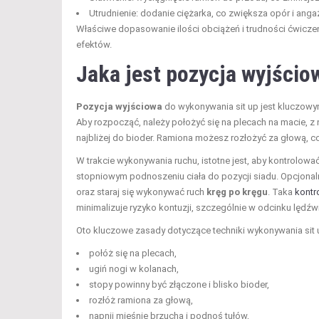
Utrudnienie: dodanie ciężarka, co zwiększa opór i ang
Właściwe dopasowanie ilości obciążeń i trudności ćwiczen
efektów.
Jaka jest pozycja wyjścio
Pozycja wyjściowa
do wykonywania sit up jest kluczowy
Aby rozpocząć, należy położyć się na plecach na macie, z
najbliżej do bioder. Ramiona możesz rozłożyć za głową, 
W trakcie wykonywania ruchu, istotne jest, aby kontrolowa
stopniowym podnoszeniu ciała do pozycji siadu. Opcjonaln
oraz staraj się wykonywać ruch
kręg po kręgu
. Taka
kontr
minimalizuje ryzyko kontuzji, szczególnie w odcinku lędź
Oto kluczowe zasady dotyczące techniki wykonywania sit 
połóż się na plecach,
ugiń nogi w kolanach,
stopy powinny być złączone i blisko bioder,
rozłóż ramiona za głową,
napnij mięśnie brzucha i podnoś tułów,