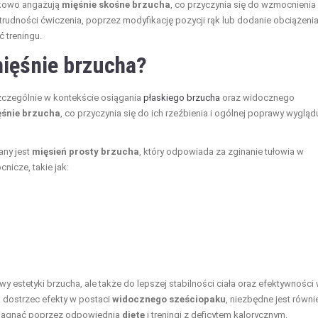
datkowo angażują
mięśnie skośne brzucha
, co przyczynia się do wzmocnienia
rudności ćwiczenia, poprzez modyfikację pozycji rąk lub dodanie obciążenia
 treningu.
mięśnie brzucha?
szczególnie w kontekście osiągania
płaskiego brzucha
oraz widocznego
ęśnie brzucha
, co przyczynia się do ich rzeźbienia i ogólnej poprawy wygląd
any jest
mięsień prosty brzucha
, który odpowiada za zginanie tułowia w
nicze, takie jak:
y estetyki brzucha, ale także do lepszej stabilności ciała oraz efektywności
 dostrzec efekty w postaci
widocznego sześciopaku
, niezbędne jest równi
iągnąć poprzez odpowiednią
dietę
i treningi z deficytem kalorycznym.