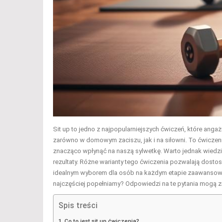
Sit up to jedno z najpopularniejszych ćwiczeń, które ang
zarówno w domowym zaciszu, jak i na siłowni. To ćwiczeni
znacząco wpłynąć na naszą sylwetkę. Warto jednak wiedzie
rezultaty. Różne warianty tego ćwiczenia pozwalają dosto
idealnym wyborem dla osób na każdym etapie zaawansowani
najczęściej popełniamy? Odpowiedzi na te pytania mogą z
Spis treści
Co to jest sit up ćwiczenia?