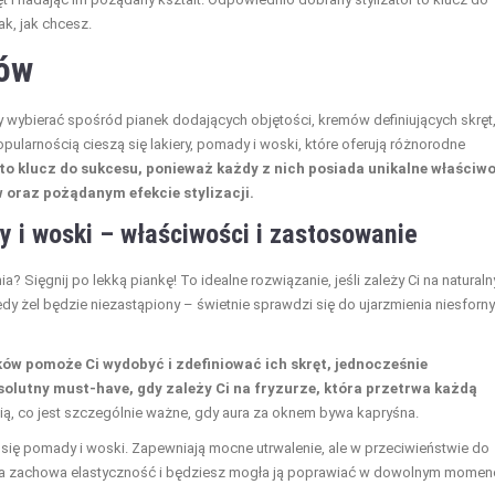
k, jak chcesz.
sów
wybierać spośród pianek dodających objętości, kremów definiujących skręt
pularnością cieszą się lakiery, pomady i woski, które oferują różnorodne
o klucz do sukcesu, ponieważ każdy z nich posiada unikalne właściwo
w oraz pożądanym efekcie stylizacji.
dy i woski – właściwości i zastosowanie
 Sięgnij po lekką piankę! To idealne rozwiązanie, jeśli zależy Ci na natural
 żel będzie niezastąpiony – świetnie sprawdzi się do ujarzmienia niesforn
ków pomoże Ci wydobyć i zdefiniować ich skręt, jednocześnie
solutny must-have, gdy zależy Ci na fryzurze, która przetrwa każdą
cią, co jest szczególnie ważne, gdy aura za oknem bywa kapryśna.
ą się pomady i woski. Zapewniają mocne utrwalenie, ale w przeciwieństwie do
yzura zachowa elastyczność i będziesz mogła ją poprawiać w dowolnym momen