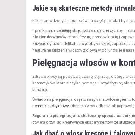
Jakie są skuteczne metody utrwala
Kilka sprawdzonych sposobów na sprężyste loki i fryzurę p
* pianki i żele definiują skręt i pozwalają cieszyć się nim pr
*
lakier do włosów
chroni fryzurę przed wilgocią i zapew
* użycie dyfuzora delikatnie wydobywa skręt, zapobiegają
* naturalne suszenie włosów z głową w dół unosi je u nasa
Pielęgnacja włosów w kont
Zdrowe włosy są podstawą udanej stylizacji, dlatego właś
kosmetyków, które nie tylko pomogą ułożyć fryzurę, ale p
kondycję.
Świadoma pielęgnacja, często nazywana „
włosingiem
„, 
ochrona skóry głowy
. Dbając o włosy, dbasz tak naprawdę 
Regularna pielęgnacja to skuteczny sposób na unikni
otwiera drzwi do kreatywnych eksperymentów ze stylizacją
Jak dbać o włosy kręcone i falowa