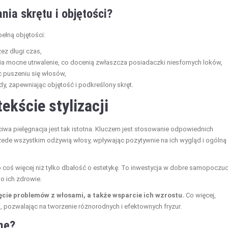
nia skrętu i objętości?
ełną objętości:
zez długi czas,
nia mocne utrwalenie, co docenią zwłaszcza posiadaczki niesfornych loków,
c puszeniu się włosów,
dy, zapewniając objętość i podkreślony skręt.
ekście stylizacji
ciwa pielęgnacja jest tak istotna. Kluczem jest stosowanie odpowiednich
rzede wszystkim odżywią włosy, wpływając pozytywnie na ich wygląd i ogólną
to coś więcej niż tylko dbałość o estetykę. To inwestycja w dobre samopoczuci
o ich zdrowie.
ęcie problemów z włosami, a także wsparcie ich wzrostu.
Co więcej,
, pozwalając na tworzenie różnorodnych i efektownych fryzur.
ne?