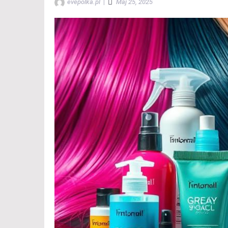
evepolka.pl
|
Maj 25, 2025