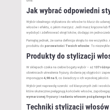
dnia.
Jak wybrać odpowiedni st
Wybór idealnego stylizatora do włosów to klucz do udanej
włosów i efektu, o jakim marzysz. Jeśli masz kręcone lub
wydobyć i zdefiniować skręt loków, dodając im jednocześn
Pamiętaj jednak, że sama definicja skrętu to nie wszystko.
produktu do
porowatości Twoich włosów
. To niezwykle 
Produkty do stylizacji wł
W sklepach czeka na ciebie bogaty wybór – aż
137 różny
obietnicach utrwalenia fryzury, dodania jej objętości i z
imponujące
4,98 na 5
, co świadczy o ich wysokiej jakości.
Wybór jest naprawdę szeroki: od klasycznych żeli i wosków,
które skutecznie pielęgnują końcówki włosów, zapobiegaj
wymarzonej fryzury i nadaniu włosom pożądanego ks
Techniki stylizacji włosów