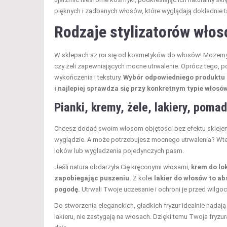
pięknych i zadbanych włosów, które wyglądają dokładnie ta
Rodzaje stylizatorów wło
W sklepach aż roi się od kosmetyków do włosów! Możemy 
czy żeli zapewniających mocne utrwalenie. Oprócz tego, po
wykończenia i tekstury.
Wybór odpowiedniego produktu t
i najlepiej sprawdza się przy konkretnym typie włosó
Pianki, kremy, żele, lakiery, poma
Chcesz dodać swoim włosom objętości bez efektu sklejenia?
wyglądzie. A może potrzebujesz mocnego utrwalenia? Wtedy
loków lub wygładzenia pojedynczych pasm.
Jeśli natura obdarzyła Cię kręconymi włosami,
krem do lo
zapobiegając puszeniu.
Z kolei
lakier do włosów to ab
pogodę.
Utrwali Twoje uczesanie i ochroni je przed wilgo
Do stworzenia eleganckich, gładkich fryzur idealnie nadaj
lakieru, nie zastygają na włosach. Dzięki temu Twoja fr