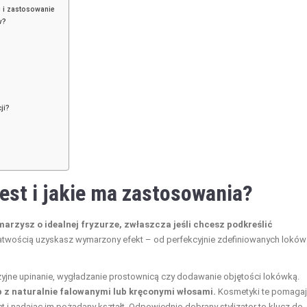
i i zastosowanie
w?
ji?
jest i jakie ma zastosowania?
marzysz o idealnej fryzurze, zwłaszcza jeśli chcesz podkreślić
łatwością uzyskasz wymarzony efekt – od perfekcyjnie zdefiniowanych loków
cyzyjne upinanie, wygładzanie prostownicą czy dodawanie objętości lokówką.
b z naturalnie falowanymi lub kręconymi włosami.
Kosmetyki te pomaga
ęt i nadając im pożądany kształt. Odpowiednio dobrany stylizator to klucz do