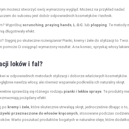
tórym możesz stworzyć swój wymarzony wygląd. Możesz na przykład nadać
 Kluczem do sukcesu jest dobór odpowiednich kosmetyków i technik.
tem? Wypróbuj
scrunching
,
praying hands
,
L.O.C.
lub
plopping
. Te metody n
nią długotrwały efekt.
i? Sięgnij po skuteczne rozwiązania! Pianki, kremy i żele do stylizacji to Twoi
pomoże Ci osiągnąć wymarzony rezultat. A na koniec, spryskaj włosy lakier
cji loków i fal?
tkwi w odpowiednich metodach stylizacji i doborze właściwych kosmetyków.
dogłębnie nawilża włosy, ale również wspaniale podkreśla ich naturalny skręt.
świetnie sprawdzą się różnego rodzaju
pianki i lekkie spraye
. Te produkty nie
e wzmacniają pożądany efekt.
ij po
kremy i żele
, które skutecznie utrwalają skręt, jednocześnie dbając o to,
dżywki przeznaczone do włosów kręconych
, stosowane podczas codzien
 loków. Warto poszukać produktów bogatych w naturalne oleje, które dodat