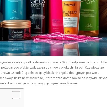
 wyrażenie siebie i podkreślenie osobowości. Wybór odpowiednich produktó
ia pożądanego efektu, zwłaszcza gdy mowa o lokach i falach. Czy wiesz, że
ale również nadać jej olśniewający blask? Na rynku dostępnych jest wiele
ch ma swoje unikalne właściwości, które można dostosować do indywidualnyc
tywnie dbać o swoje włosy i osiągnąć wymarzoną fryzurę.