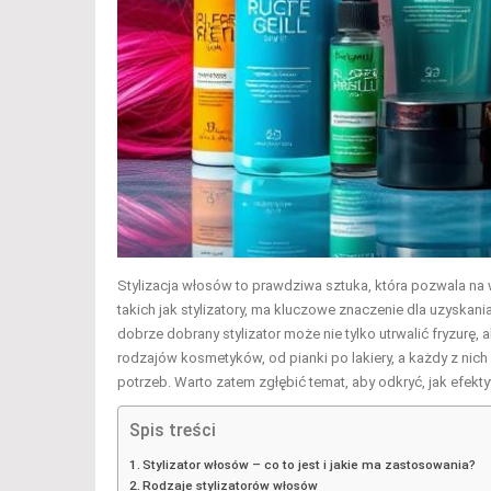
Stylizacja włosów to prawdziwa sztuka, która pozwala na
takich jak stylizatory, ma kluczowe znaczenie dla uzyskan
dobrze dobrany stylizator może nie tylko utrwalić fryzurę, 
rodzajów kosmetyków, od pianki po lakiery, a każdy z ni
potrzeb. Warto zatem zgłębić temat, aby odkryć, jak efek
Spis treści
Stylizator włosów – co to jest i jakie ma zastosowania?
Rodzaje stylizatorów włosów