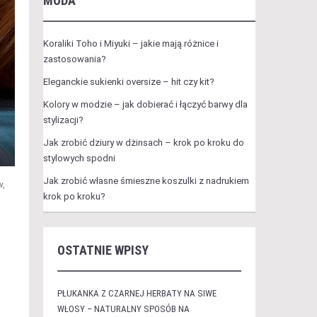
MODA
Koraliki Toho i Miyuki – jakie mają różnice i
zastosowania?
Eleganckie sukienki oversize – hit czy kit?
Kolory w modzie – jak dobierać i łączyć barwy dla
stylizacji?
Jak zrobić dziury w dżinsach – krok po kroku do
stylowych spodni
Jak zrobić własne śmieszne koszulki z nadrukiem
w,
krok po kroku?
h
OSTATNIE WPISY
PŁUKANKA Z CZARNEJ HERBATY NA SIWE
WŁOSY – NATURALNY SPOSÓB NA