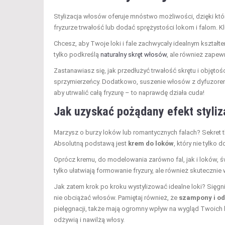
Stylizacja włosów oferuje mnóstwo możliwości, dzięki k
fryzurze trwałość lub dodać sprężystości lokom i falom.
Chcesz, aby Twoje loki i fale zachwycały idealnym kształ
tylko podkreślą
naturalny skręt włosów
, ale również zapew
Zastanawiasz się, jak przedłużyć trwałość skrętu i objętośc
sprzymierzeńcy. Dodatkowo, suszenie włosów z dyfuzorem 
aby utrwalić całą fryzurę – to naprawdę działa cuda!
Jak uzyskać pożądany efekt styliza
Marzysz o burzy loków lub romantycznych falach? Sekret 
Absolutną podstawą jest
krem do loków
, który nie tylko 
Oprócz kremu, do modelowania zarówno fal, jak i loków, 
tylko ułatwiają formowanie fryzury, ale również skuteczni
Jak zatem krok po kroku wystylizować idealne loki? Sięgn
nie obciążać włosów. Pamiętaj również, że
szampony i o
pielęgnacji, także mają ogromny wpływ na wygląd Twoich
odżywią i nawilżą włosy.