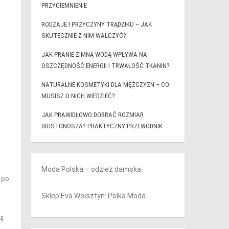
PRZYCIEMNIENIE
RODZAJE I PRZYCZYNY TRĄDZIKU – JAK
SKUTECZNIE Z NIM WALCZYĆ?
JAK PRANIE ZIMNĄ WODĄ WPŁYWA NA
OSZCZĘDNOŚĆ ENERGII I TRWAŁOŚĆ TKANIN?
NATURALNE KOSMETYKI DLA MĘŻCZYZN – CO
MUSISZ O NICH WIEDZIEĆ?
JAK PRAWIDŁOWO DOBRAĆ ROZMIAR
BIUSTONOSZA? PRAKTYCZNY PRZEWODNIK
Moda Polska – odzież damska
 po
Sklep Eva Wolsztyn: Polka Moda
ją