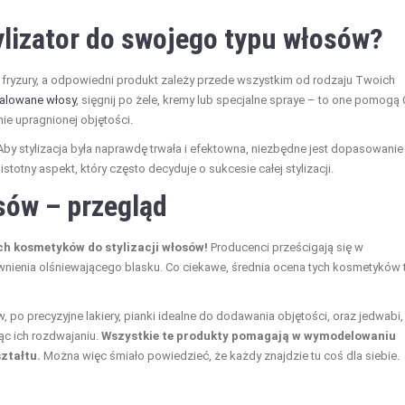
ylizator do swojego typu włosów?
 fryzury, a odpowiedni produkt zależy przede wszystkim od rodzaju Twoich
falowane włosy
, sięgnij po żele, kremy lub specjalne spraye – to one pomogą 
ie upragnionej objętości.
 Aby stylizacja była naprawdę trwała i efektowna, niezbędne jest dopasowanie
istotny aspekt, który często decyduje o sukcesie całej stylizacji.
osów – przegląd
ch kosmetyków do stylizacji włosów!
Producenci prześcigają się w
apewnienia olśniewającego blasku. Co ciekawe, średnia ocena tych kosmetyków 
 po precyzyjne lakiery, pianki idealne do dodawania objętości, oraz jedwabi,
ąc ich rozdwajaniu.
Wszystkie te produkty pomagają w wymodelowaniu
ztałtu.
Można więc śmiało powiedzieć, że każdy znajdzie tu coś dla siebie.