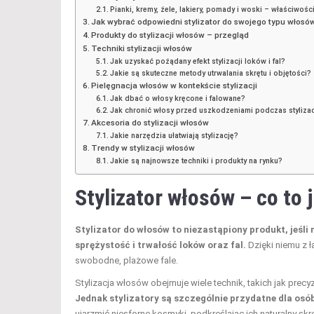
Pianki, kremy, żele, lakiery, pomady i woski – właściwośc
Jak wybrać odpowiedni stylizator do swojego typu włosó
Produkty do stylizacji włosów – przegląd
Techniki stylizacji włosów
Jak uzyskać pożądany efekt stylizacji loków i fal?
Jakie są skuteczne metody utrwalania skrętu i objętości?
Pielęgnacja włosów w kontekście stylizacji
Jak dbać o włosy kręcone i falowane?
Jak chronić włosy przed uszkodzeniami podczas stylizac
Akcesoria do stylizacji włosów
Jakie narzędzia ułatwiają stylizację?
Trendy w stylizacji włosów
Jakie są najnowsze techniki i produkty na rynku?
Stylizator włosów – co to 
Stylizator do włosów to niezastąpiony produkt, jeśli 
sprężystość i trwałość loków oraz fal.
Dzięki niemu z 
swobodne, plażowe fale.
Stylizacja włosów obejmuje wiele technik, takich jak pre
Jednak stylizatory są szczególnie przydatne dla osó
ujarzmić niesforne kosmyki, podkreślając ich naturalny skr