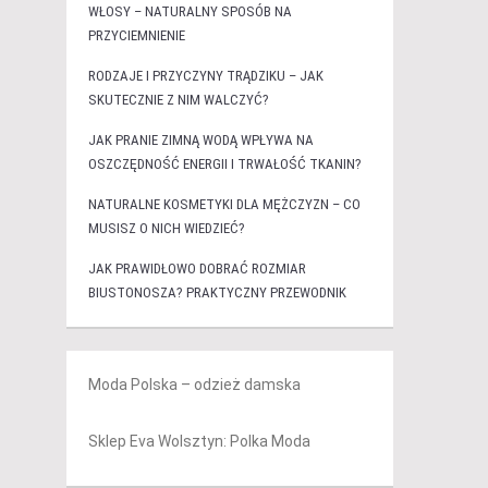
WŁOSY – NATURALNY SPOSÓB NA
PRZYCIEMNIENIE
RODZAJE I PRZYCZYNY TRĄDZIKU – JAK
SKUTECZNIE Z NIM WALCZYĆ?
JAK PRANIE ZIMNĄ WODĄ WPŁYWA NA
OSZCZĘDNOŚĆ ENERGII I TRWAŁOŚĆ TKANIN?
NATURALNE KOSMETYKI DLA MĘŻCZYZN – CO
MUSISZ O NICH WIEDZIEĆ?
JAK PRAWIDŁOWO DOBRAĆ ROZMIAR
BIUSTONOSZA? PRAKTYCZNY PRZEWODNIK
Moda Polska – odzież damska
Sklep Eva Wolsztyn: Polka Moda