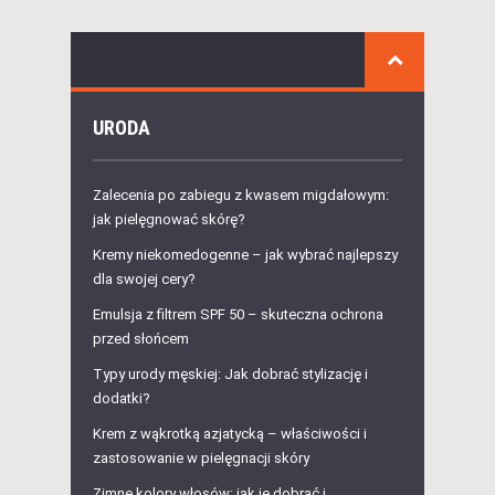
URODA
Zalecenia po zabiegu z kwasem migdałowym:
jak pielęgnować skórę?
Kremy niekomedogenne – jak wybrać najlepszy
dla swojej cery?
Emulsja z filtrem SPF 50 – skuteczna ochrona
przed słońcem
Typy urody męskiej: Jak dobrać stylizację i
dodatki?
Krem z wąkrotką azjatycką – właściwości i
zastosowanie w pielęgnacji skóry
Zimne kolory włosów: jak je dobrać i