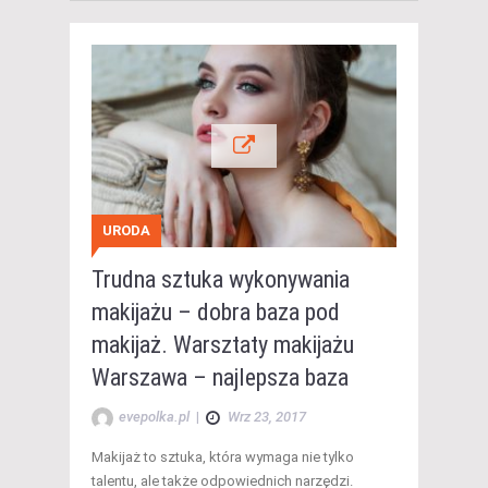
URODA
Trudna sztuka wykonywania
makijażu – dobra baza pod
makijaż. Warsztaty makijażu
Warszawa – najlepsza baza
evepolka.pl
|
Wrz 23, 2017
Makijaż to sztuka, która wymaga nie tylko
talentu, ale także odpowiednich narzędzi.