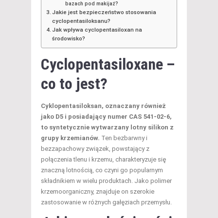
bazach pod makijaż?
Jakie jest bezpieczeństwo stosowania
cyclopentasiloksanu?
Jak wpływa cyclopentasiloxan na
środowisko?
Cyclopentasiloxane –
co to jest?
Cyklopentasiloksan, oznaczany również
jako D5 i posiadający numer CAS 541-02-6,
to syntetycznie wytwarzany lotny silikon z
grupy krzemianów.
Ten bezbarwny i
bezzapachowy związek, powstający z
połączenia tlenu i krzemu, charakteryzuje się
znaczną lotnością, co czyni go popularnym
składnikiem w wielu produktach. Jako polimer
krzemoorganiczny, znajduje on szerokie
zastosowanie w różnych gałęziach przemysłu.