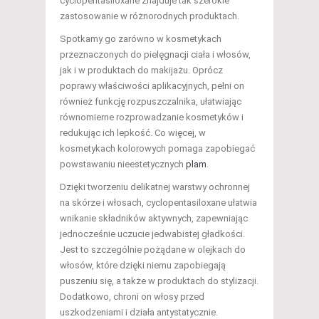
cyclopentasiloxane znajduje tak szerokie
zastosowanie w różnorodnych produktach.
Spotkamy go zarówno w kosmetykach
przeznaczonych do pielęgnacji ciała i włosów,
jak i w produktach do makijażu. Oprócz
poprawy właściwości aplikacyjnych, pełni on
również funkcję rozpuszczalnika, ułatwiając
równomierne rozprowadzanie kosmetyków i
redukując ich lepkość. Co więcej, w
kosmetykach kolorowych pomaga zapobiegać
powstawaniu nieestetycznych
plam
.
Dzięki tworzeniu delikatnej warstwy ochronnej
na skórze i włosach, cyclopentasiloxane ułatwia
wnikanie składników aktywnych, zapewniając
jednocześnie uczucie jedwabistej gładkości.
Jest to szczególnie pożądane w olejkach do
włosów, które dzięki niemu zapobiegają
puszeniu się, a także w produktach do stylizacji.
Dodatkowo, chroni on włosy przed
uszkodzeniami i działa antystatycznie.