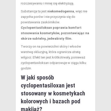
rozczesywaniu i mniej się elektryzują.
Substancja ta jest
niekomedogenna
, więc nie
zapycha porów i nie przyczynia się do
powstawania zaskórników.
Cyclopentasiloksan poprawia komfort
stosowania kosmetyków, pozostawiając na
skórze subtelny, jedwabisty film.
Tworzy on na powierzchni skóry i włosów
warstwę okluzyjną, która ogranicza utratę
wilgoci. Efekt ten jest krótkotrwały, ponieważ
cyclopentasiloksan odparowuje w ciągu kilku
godzin.
W jaki sposób
cyclopentasiloxan jest
stosowany w kosmetykach
kolorowych i bazach pod
makijaż?