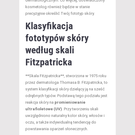
dermatologicznym. Co więcej, doświadczony
kosmetolog również będzie w stanie
precyzyjnie określić Twój fototyp skóry.
Klasyfikacja
fototypów skóry
według skali
Fitzpatricka
**Skala Fitzpatricka**, stworzona w 1975 roku
przez dermatologa Thomasa B. Fitzpatricka, to
system klasyfikacji skóry dzielący ją na sześć
odrębnych typów. Podstawą tego podziału jest
reakcja skóry na
promieniowanie
ultrafioletowe (UV)
. Przy tworzeniu skali
uwzględniono naturalny kolor skóry, włosów i
oczu, a także indywidualną tendencję do
powstawania oparzeń słonecznych.