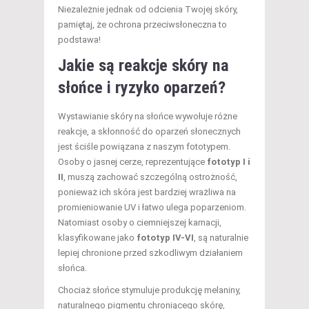
Niezależnie jednak od odcienia Twojej skóry,
pamiętaj, że ochrona przeciwsłoneczna to
podstawa!
Jakie są reakcje skóry na
słońce i ryzyko oparzeń?
Wystawianie skóry na słońce wywołuje różne
reakcje, a skłonność do oparzeń słonecznych
jest ściśle powiązana z naszym fototypem.
Osoby o jasnej cerze, reprezentujące
fototyp I i
II
, muszą zachować szczególną ostrożność,
ponieważ ich skóra jest bardziej wrażliwa na
promieniowanie UV i łatwo ulega poparzeniom.
Natomiast osoby o ciemniejszej karnacji,
klasyfikowane jako
fototyp IV-VI
, są naturalnie
lepiej chronione przed szkodliwym działaniem
słońca.
Chociaż słońce stymuluje produkcję melaniny,
naturalnego pigmentu chroniącego skórę,