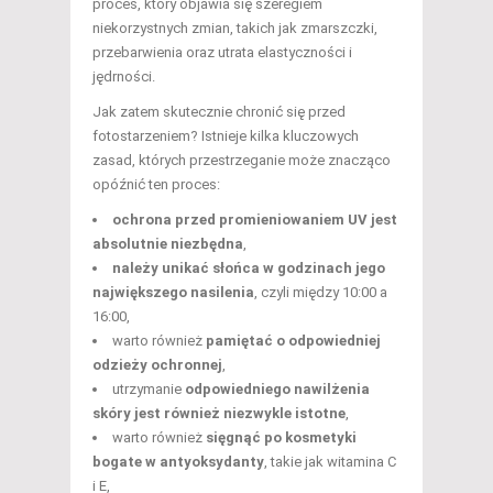
proces, który objawia się szeregiem
niekorzystnych zmian, takich jak zmarszczki,
przebarwienia oraz utrata elastyczności i
jędrności.
Jak zatem skutecznie chronić się przed
fotostarzeniem? Istnieje kilka kluczowych
zasad, których przestrzeganie może znacząco
opóźnić ten proces:
ochrona przed promieniowaniem UV jest
absolutnie niezbędna
,
należy unikać słońca w godzinach jego
największego nasilenia
, czyli między 10:00 a
16:00,
warto również
pamiętać o odpowiedniej
odzieży ochronnej
,
utrzymanie
odpowiedniego nawilżenia
skóry jest również niezwykle istotne
,
warto również
sięgnąć po kosmetyki
bogate w antyoksydanty
, takie jak witamina C
i E,