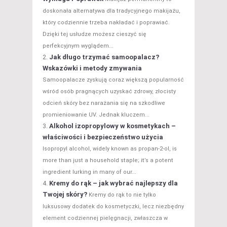
doskonała alternatywa dla tradycyjnego makijażu,
który codziennie trzeba nakładać i poprawiać.
Dzięki tej usłudze możesz cieszyć się
perfekcyjnym wyglądem...
Jak długo trzymać samoopalacz?
Wskazówki i metody zmywania
Samoopalacze zyskują coraz większą popularność
wśród osób pragnących uzyskać zdrowy, złocisty
odcień skóry bez narażania się na szkodliwe
promieniowanie UV. Jednak kluczem...
Alkohol izopropylowy w kosmetykach –
właściwości i bezpieczeństwo użycia
Isopropyl alcohol, widely known as propan-2-ol, is
more than just a household staple; it’s a potent
ingredient lurking in many of our...
Kremy do rąk – jak wybrać najlepszy dla
Twojej skóry?
Kremy do rąk to nie tylko
luksusowy dodatek do kosmetyczki, lecz niezbędny
element codziennej pielęgnacji, zwłaszcza w