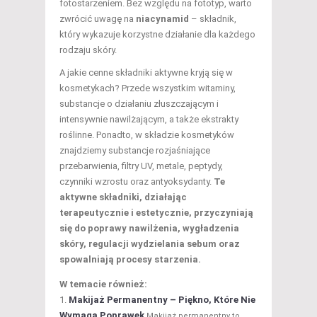
fotostarzeniem. Bez względu na fototyp, warto
zwrócić uwagę na
niacynamid
– składnik,
który wykazuje korzystne działanie dla każdego
rodzaju skóry.
A jakie cenne składniki aktywne kryją się w
kosmetykach? Przede wszystkim witaminy,
substancje o działaniu złuszczającym i
intensywnie nawilżającym, a także ekstrakty
roślinne. Ponadto, w składzie kosmetyków
znajdziemy substancje rozjaśniające
przebarwienia, filtry UV, metale, peptydy,
czynniki wzrostu oraz antyoksydanty.
Te
aktywne składniki, działając
terapeutycznie i estetycznie, przyczyniają
się do poprawy nawilżenia, wygładzenia
skóry, regulacji wydzielania sebum oraz
spowalniają procesy starzenia.
W temacie również:
Makijaż Permanentny – Piękno, Które Nie
Wymaga Poprawek
Makijaż permanentny to