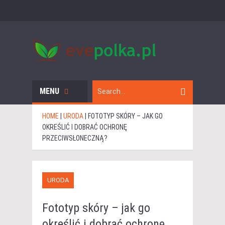
MENU
HOME
|
URODA
|
FOTOTYP SKÓRY – JAK GO
OKREŚLIĆ I DOBRAĆ OCHRONĘ
PRZECIWSŁONECZNĄ?
URODA
Fototyp skóry – jak go
określić i dobrać ochronę