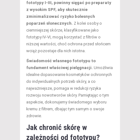
fototypy I-III, powinny sięgać po preparaty
z wysokim SPF, aby skutecznie
zminimalizować ryzyko bolesnych
poparzeń słonecznych.
Z kolei osoby o
ciemniejszej skórze, klasyfikowane jako
fototypy IV-VI, mogą korzystać z filtrów o
niższej wartości, choć ochrona przed słońcem
wciąż pozostaje dla nich istotna.
Świadomość własnego fototypu to
fundament właściwej pielęgnacji.
Umożliwia
idealne dopasowanie kosmetyków ochronnych
do indywidualnych potrzeb skóry, a co
najważniejsze, pomaga w redukcji ryzyka
rozwoju nowotworów skóry. Pamiętając o tym
aspekcie, dokonujemy świadomego wyboru
kremu z filtrem, dbając tym samym o swoje
zdrowie.
Jak chronić skórę w
zależności od fototypu?