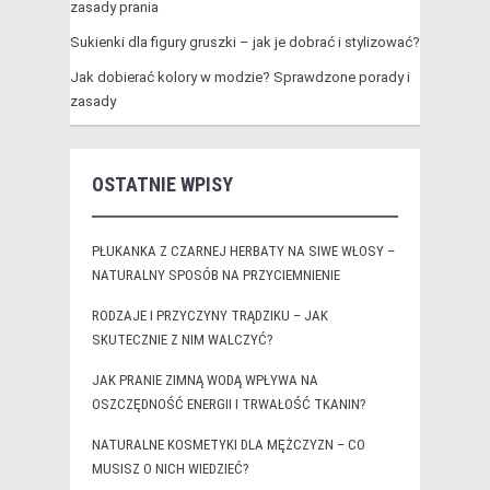
zasady prania
Sukienki dla figury gruszki – jak je dobrać i stylizować?
Jak dobierać kolory w modzie? Sprawdzone porady i
zasady
OSTATNIE WPISY
PŁUKANKA Z CZARNEJ HERBATY NA SIWE WŁOSY –
NATURALNY SPOSÓB NA PRZYCIEMNIENIE
RODZAJE I PRZYCZYNY TRĄDZIKU – JAK
SKUTECZNIE Z NIM WALCZYĆ?
JAK PRANIE ZIMNĄ WODĄ WPŁYWA NA
OSZCZĘDNOŚĆ ENERGII I TRWAŁOŚĆ TKANIN?
NATURALNE KOSMETYKI DLA MĘŻCZYZN – CO
MUSISZ O NICH WIEDZIEĆ?