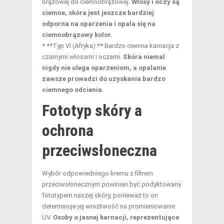
brązowej do ciemnobrązowej.
Włosy i oczy są
ciemne, skóra jest jeszcze bardziej
odporna na oparzenia i opala się na
ciemnobrązowy kolor.
* **Typ VI (Afryka):** Bardzo ciemna karnacja z
czarnymi włosami i oczami.
Skóra niemal
nigdy nie ulega oparzeniom, a opalanie
zawsze prowadzi do uzyskania bardzo
ciemnego odcienia.
Fototyp skóry a
ochrona
przeciwsłoneczna
Wybór odpowiedniego kremu z filtrem
przeciwsłonecznym powinien być podyktowany
fototypem naszej skóry, ponieważ to on
determinuje jej wrażliwość na promieniowanie
UV.
Osoby o jasnej karnacji, reprezentujące