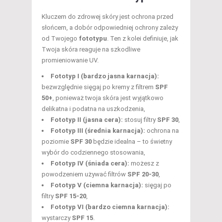
Kluczem do zdrowej skóry jest ochrona przed
słońcem, a dobór odpowiedniej ochrony zależy
od Twojego
fototypu
. Ten z kolei definiuje, jak
Twoja skóra reaguje na szkodliwe
promieniowanie UV.
Fototyp I (bardzo jasna karnacja):
bezwzględnie sięgaj po kremy z filtrem
SPF
50+
, ponieważ twoja skóra jest wyjątkowo
delikatna i podatna na uszkodzenia,
Fototyp II (jasna cera):
stosuj filtry
SPF 30
,
Fototyp III (średnia karnacja):
ochrona na
poziomie
SPF 30
będzie idealna – to świetny
wybór do codziennego stosowania,
Fototyp IV (śniada cera):
możesz z
powodzeniem używać filtrów
SPF 20-30
,
Fototyp V (ciemna karnacja):
sięgaj po
filtry
SPF 15-20
,
Fototyp VI (bardzo ciemna karnacja):
wystarczy
SPF 15
.