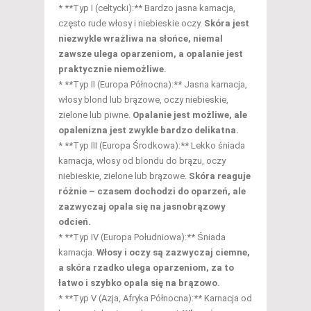
* **Typ I (celtycki):** Bardzo jasna karnacja,
często rude włosy i niebieskie oczy.
Skóra jest
niezwykle wrażliwa na słońce, niemal
zawsze ulega oparzeniom, a opalanie jest
praktycznie niemożliwe.
* **Typ II (Europa Północna):** Jasna karnacja,
włosy blond lub brązowe, oczy niebieskie,
zielone lub piwne.
Opalanie jest możliwe, ale
opalenizna jest zwykle bardzo delikatna.
* **Typ III (Europa Środkowa):** Lekko śniada
karnacja, włosy od blondu do brązu, oczy
niebieskie, zielone lub brązowe.
Skóra reaguje
różnie – czasem dochodzi do oparzeń, ale
zazwyczaj opala się na jasnobrązowy
odcień.
* **Typ IV (Europa Południowa):** Śniada
karnacja.
Włosy i oczy są zazwyczaj ciemne,
a skóra rzadko ulega oparzeniom, za to
łatwo i szybko opala się na brązowo.
* **Typ V (Azja, Afryka Północna):** Karnacja od