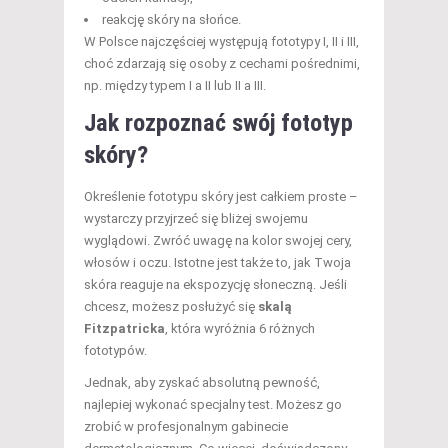
reakcję skóry na słońce.
W Polsce najczęściej występują fototypy I, II i III,
choć zdarzają się osoby z cechami pośrednimi,
np. między typem I a II lub II a III.
Jak rozpoznać swój fototyp
skóry?
Określenie fototypu skóry jest całkiem proste –
wystarczy przyjrzeć się bliżej swojemu
wyglądowi. Zwróć uwagę na kolor swojej cery,
włosów i oczu. Istotne jest także to, jak Twoja
skóra reaguje na ekspozycję słoneczną. Jeśli
chcesz, możesz posłużyć się
skalą
Fitzpatricka
, która wyróżnia 6 różnych
fototypów.
Jednak, aby zyskać absolutną pewność,
najlepiej wykonać specjalny test. Możesz go
zrobić w profesjonalnym gabinecie