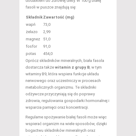
dodatkiem do zdrowej diety. W 100 g białej
fasoli w puszce znajdują się:
Składnik
Zawartość (mg)
wapń
73,0
żelazo
2,99
magnez
51,0
fosfor
91,0
potas
454,0
Oprócz składników mineralnych, biała fasola
dostarcza także
witamin z grupy B
, w tym
witaminy B9, która wspiera funkcje układu
nerwowego oraz uczestniczy w procesach
metabolicznych organizmu. Te składniki
odżywcze przyczyniają się do poprawy
zdrowia, regulowania gospodarki hormonalnej i
wsparcia pamięci oraz koncentracji.
Regularne spożywanie białej fasoli może więc
wspierać organizm na wiele sposobów, dzięki
bogactwu składników mineralnych oraz