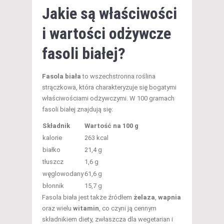
Jakie są właściwości
i wartości odżywcze
fasoli białej?
Fasola biała
to wszechstronna roślina
strączkowa, która charakteryzuje się bogatymi
właściwościami odżywczymi. W 100 gramach
fasoli białej znajdują się:
Składnik
Wartość na 100 g
kalorie
263 kcal
białko
21,4 g
tłuszcz
1,6 g
węglowodany
61,6 g
błonnik
15,7 g
Fasola biała jest także źródłem
żelaza
,
wapnia
oraz wielu
witamin
, co czyni ją cennym
składnikiem diety, zwłaszcza dla wegetarian i