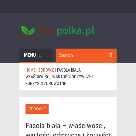
MENU
HOME
|
ZDROWIE
|
FASOLA BIAŁA –
WŁAŚCIWOŚCI, WARTOŚCI ODŻYWCZE I
KORZYŚCI ZDROWOTNE
ZDROWIE
Fasola biała – właściwości,
wartości odżywcze i korzyści