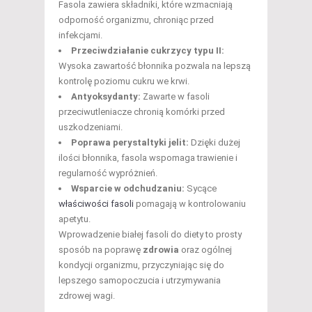
Fasola zawiera składniki, które wzmacniają
odporność organizmu, chroniąc przed
infekcjami.
Przeciwdziałanie cukrzycy typu II:
Wysoka zawartość błonnika pozwala na lepszą
kontrolę poziomu cukru we krwi.
Antyoksydanty:
Zawarte w fasoli
przeciwutleniacze chronią komórki przed
uszkodzeniami.
Poprawa perystaltyki jelit:
Dzięki dużej
ilości błonnika, fasola wspomaga trawienie i
regularność wypróżnień.
Wsparcie w odchudzaniu:
Sycące
właściwości fasoli
pomagają w kontrolowaniu
apetytu.
Wprowadzenie białej fasoli do diety to prosty
sposób na poprawę
zdrowia
oraz ogólnej
kondycji organizmu, przyczyniając się do
lepszego samopoczucia i utrzymywania
zdrowej wagi.