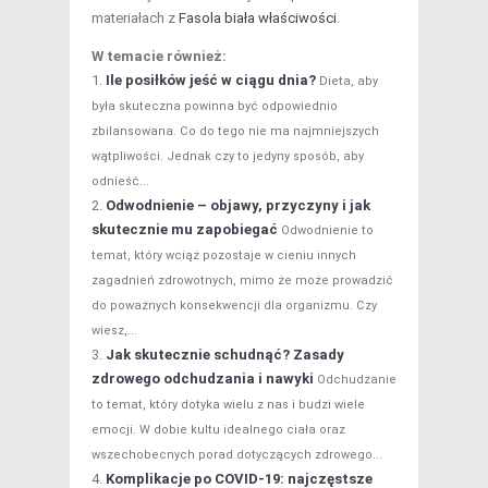
materiałach z
Fasola biała właściwości
.
W temacie również:
Ile posiłków jeść w ciągu dnia?
Dieta, aby
była skuteczna powinna być odpowiednio
zbilansowana. Co do tego nie ma najmniejszych
wątpliwości. Jednak czy to jedyny sposób, aby
odnieść...
Odwodnienie – objawy, przyczyny i jak
skutecznie mu zapobiegać
Odwodnienie to
temat, który wciąż pozostaje w cieniu innych
zagadnień zdrowotnych, mimo że może prowadzić
do poważnych konsekwencji dla organizmu. Czy
wiesz,...
Jak skutecznie schudnąć? Zasady
zdrowego odchudzania i nawyki
Odchudzanie
to temat, który dotyka wielu z nas i budzi wiele
emocji. W dobie kultu idealnego ciała oraz
wszechobecnych porad dotyczących zdrowego...
Komplikacje po COVID-19: najczęstsze