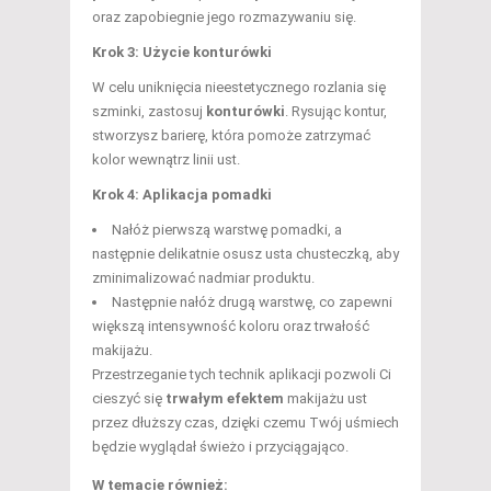
oraz zapobiegnie jego rozmazywaniu się.
Krok 3: Użycie konturówki
W celu uniknięcia nieestetycznego rozlania się
szminki, zastosuj
konturówki
. Rysując kontur,
stworzysz barierę, która pomoże zatrzymać
kolor wewnątrz linii ust.
Krok 4: Aplikacja pomadki
Nałóż pierwszą warstwę pomadki, a
następnie delikatnie osusz usta chusteczką, aby
zminimalizować nadmiar produktu.
Następnie nałóż drugą warstwę, co zapewni
większą intensywność koloru oraz trwałość
makijażu.
Przestrzeganie tych technik aplikacji pozwoli Ci
cieszyć się
trwałym efektem
makijażu ust
przez dłuższy czas, dzięki czemu Twój uśmiech
będzie wyglądał świeżo i przyciągająco.
W temacie również: