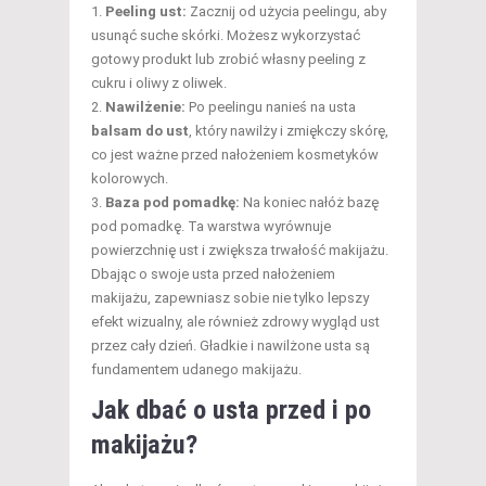
Peeling ust:
Zacznij od użycia peelingu, aby
usunąć suche skórki. Możesz wykorzystać
gotowy produkt lub zrobić własny peeling z
cukru i oliwy z oliwek.
Nawilżenie:
Po peelingu nanieś na usta
balsam do ust
, który nawilży i zmiękczy skórę,
co jest ważne przed nałożeniem kosmetyków
kolorowych.
Baza pod pomadkę:
Na koniec nałóż bazę
pod pomadkę. Ta warstwa wyrównuje
powierzchnię ust i zwiększa trwałość makijażu.
Dbając o swoje usta przed nałożeniem
makijażu, zapewniasz sobie nie tylko lepszy
efekt wizualny, ale również zdrowy wygląd ust
przez cały dzień. Gładkie i nawilżone usta są
fundamentem udanego makijażu.
Jak dbać o usta przed i po
makijażu?