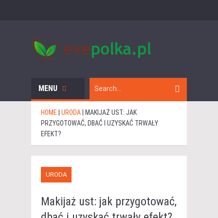
MENU
HOME
|
URODA
|
MAKIJAŻ UST: JAK
PRZYGOTOWAĆ, DBAĆ I UZYSKAĆ TRWAŁY
EFEKT?
URODA
Makijaż ust: jak przygotować,
dbać i uzyskać trwały efekt?