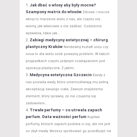
Jak dbać o włosy aby były mocne?
Szampony matrix do włosów
Zdrowe i mocne
włosy to marzenie wielu z nas, ale często nie
wiemy, jak właściwie o nie zadbać. Codzienne
wyzwania, takie jak...
Zabiegi medycyny estetycznej – chirurg
plastyczny Kraków
Nieidealny kształt uszu czy
nosa to dla wielu osób poważny problem. W takich
przypadkach często jedynym rozwiązaniem jest
operacja plastyczna. Z jakim...
Medycyna estetyczna Szczecin
Każdy z
nas posiada wady, które uniemożliwiają mu pełną
akceptację swojego ciała. Zawsze znajdziemy
element, który sprawia, że nie czujemy się
zadowoleni...
Trwałe perfumy – co utrwala zapach
perfum. Data ważności perfum
Kupiłaś
perfumy, których zapach podoba ci się, ale nie jest
on zbyt trwały. Możesz spróbować go przedłużyć na