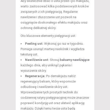
Aby skutecznie dbać o usta przed i po makijażu,
warto zastosować kilka podstawowych kroków
związanych z ich pielęgnacją. Regularne
nawilżenie i złuszczanie ust pozwoli na
osiągnięcie doskonałego efektu makijażu oraz
ochronę delikatnej skóry.
Oto kluczowe elementy pielęgnacji ust:
Peeling ust:
Wykonuj go raz w tygodniu.
Pomaga usunąć martwy naskórek i wygładza
teksturę ust.
Nawilżenie ust:
Stosuj
balsamy nawilżające
każdego dnia, aby uniknąć pękania i
wysuszenia skóry.
Regeneracja:
Po demakijażu nałóż
regenerujący balsam, który wspomoże
odbudowę i nawilżenie skóry ust.
Wprowadzenie tych prostych technik do
codziennej rutyny pielęgnacyjnej może znacznie
poprawić kondycję ust oraz ułatwić aplikację
makijażu. Dzięki temu twoje usta będą