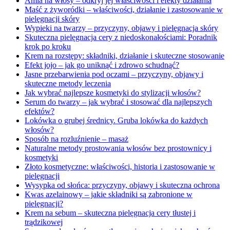
Amla na włosy – odkryj jej właściwości i efekty działania
Maść z żyworódki – właściwości, działanie i zastosowanie w
pielęgnacji skóry
Wypieki na twarzy – przyczyny, objawy i pielęgnacja skóry
Skuteczna pielęgnacja cery z niedoskonałościami: Poradnik
krok po kroku
Krem na rozstępy: składniki, działanie i skuteczne stosowanie
Efekt jojo – jak go uniknąć i zdrowo schudnąć?
Jasne przebarwienia pod oczami – przyczyny, objawy i
skuteczne metody leczenia
Jak wybrać najlepsze kosmetyki do stylizacji włosów?
Serum do twarzy – jak wybrać i stosować dla najlepszych
efektów?
Lokówka o grubej średnicy. Gruba lokówka do każdych
włosów?
Sposób na rozluźnienie – masaż
Naturalne metody prostowania włosów bez prostownicy i
kosmetyki
Złoto kosmetyczne: właściwości, historia i zastosowanie w
pielęgnacji
Wysypka od słońca: przyczyny, objawy i skuteczna ochrona
Kwas azelainowy – jakie składniki są zabronione w
pielęgnacji?
Krem na sebum – skuteczna pielęgnacja cery tłustej i
trądzikowej