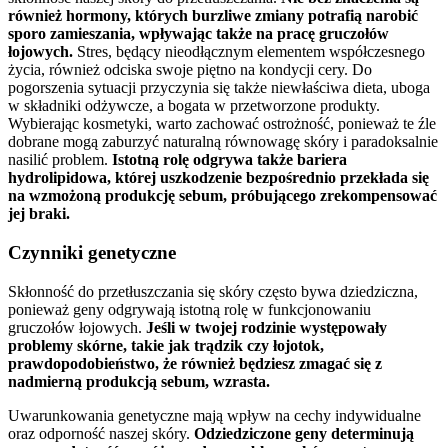
również hormony, których burzliwe zmiany potrafią narobić
sporo zamieszania, wpływając także na pracę gruczołów
łojowych.
Stres, będący nieodłącznym elementem współczesnego
życia, również odciska swoje piętno na kondycji cery. Do
pogorszenia sytuacji przyczynia się także niewłaściwa dieta, uboga
w składniki odżywcze, a bogata w przetworzone produkty.
Wybierając kosmetyki, warto zachować ostrożność, ponieważ te źle
dobrane mogą zaburzyć naturalną równowagę skóry i paradoksalnie
nasilić problem.
Istotną rolę odgrywa także bariera
hydrolipidowa, której uszkodzenie bezpośrednio przekłada się
na wzmożoną produkcję sebum, próbującego zrekompensować
jej braki.
Czynniki genetyczne
Skłonność do przetłuszczania się skóry często bywa dziedziczna,
ponieważ geny odgrywają istotną rolę w funkcjonowaniu
gruczołów łojowych.
Jeśli w twojej rodzinie występowały
problemy skórne, takie jak trądzik czy łojotok,
prawdopodobieństwo, że również będziesz zmagać się z
nadmierną produkcją sebum, wzrasta.
Uwarunkowania genetyczne mają wpływ na cechy indywidualne
oraz odporność naszej skóry.
Odziedziczone geny determinują