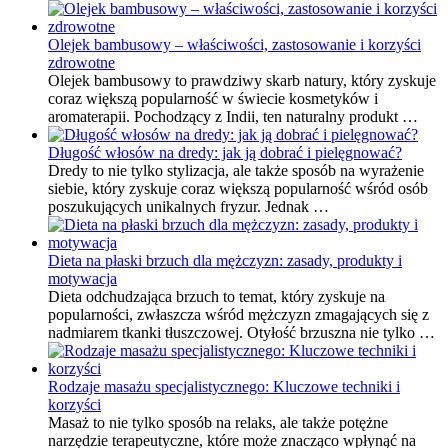
Olejek bambusowy – właściwości, zastosowanie i korzyści
zdrowotne
Olejek bambusowy to prawdziwy skarb natury, który zyskuje
coraz większą popularność w świecie kosmetyków i
aromaterapii. Pochodzący z Indii, ten naturalny produkt …
Długość włosów na dredy: jak ją dobrać i pielęgnować?
Dredy to nie tylko stylizacja, ale także sposób na wyrażenie
siebie, który zyskuje coraz większą popularność wśród osób
poszukujących unikalnych fryzur. Jednak …
Dieta na płaski brzuch dla mężczyzn: zasady, produkty i
motywacja
Dieta odchudzająca brzuch to temat, który zyskuje na
popularności, zwłaszcza wśród mężczyzn zmagających się z
nadmiarem tkanki tłuszczowej. Otyłość brzuszna nie tylko …
Rodzaje masażu specjalistycznego: Kluczowe techniki i
korzyści
Masaż to nie tylko sposób na relaks, ale także potężne
narzędzie terapeutyczne, które może znacząco wpłynąć na