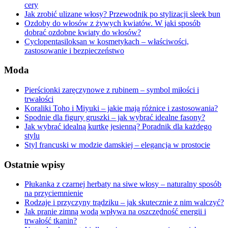
cery
Jak zrobić ulizane włosy? Przewodnik po stylizacji sleek bun
Ozdoby do włosów z żywych kwiatów. W jaki sposób
dobrać ozdobne kwiaty do włosów?
Cyclopentasiloksan w kosmetykach – właściwości,
zastosowanie i bezpieczeństwo
Moda
Pierścionki zaręczynowe z rubinem – symbol miłości i
trwałości
Koraliki Toho i Miyuki – jakie mają różnice i zastosowania?
Spodnie dla figury gruszki – jak wybrać idealne fasony?
Jak wybrać idealną kurtkę jesienną? Poradnik dla każdego
stylu
Styl francuski w modzie damskiej – elegancja w prostocie
Ostatnie wpisy
Płukanka z czarnej herbaty na siwe włosy – naturalny sposób
na przyciemnienie
Rodzaje i przyczyny trądziku – jak skutecznie z nim walczyć?
Jak pranie zimną wodą wpływa na oszczędność energii i
trwałość tkanin?