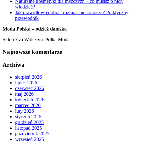
Naturalne kosmetyki dla mężczyzn – co musisz o nich
wiedzieć?
Jak prawidłowo dobrać rozmiar biustonosza? Praktyczny
przewodnik
Moda Polska – odzież damska
Sklep Eva Wolsztyn: Polka Moda
Najnowsze komentarze
Archiwa
sierpień 2026
lipiec 2026
czerwiec 2026
maj 2026
kwiecień 2026
marzec 2026
luty 2026
styczeń 2026
grudzień 2025
listopad 2025
październik 2025
wrzesień 2025