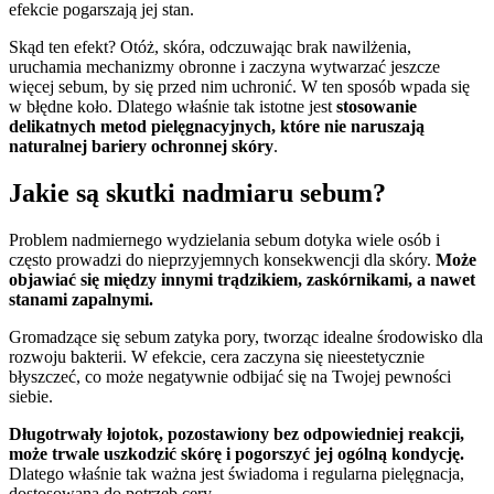
efekcie pogarszają jej stan.
Skąd ten efekt? Otóż, skóra, odczuwając brak nawilżenia,
uruchamia mechanizmy obronne i zaczyna wytwarzać jeszcze
więcej sebum, by się przed nim uchronić. W ten sposób wpada się
w błędne koło. Dlatego właśnie tak istotne jest
stosowanie
delikatnych metod pielęgnacyjnych, które nie naruszają
naturalnej bariery ochronnej skóry
.
Jakie są skutki nadmiaru sebum?
Problem nadmiernego wydzielania sebum dotyka wiele osób i
często prowadzi do nieprzyjemnych konsekwencji dla skóry.
Może
objawiać się między innymi trądzikiem, zaskórnikami, a nawet
stanami zapalnymi.
Gromadzące się sebum zatyka pory, tworząc idealne środowisko dla
rozwoju bakterii. W efekcie, cera zaczyna się nieestetycznie
błyszczeć, co może negatywnie odbijać się na Twojej pewności
siebie.
Długotrwały łojotok, pozostawiony bez odpowiedniej reakcji,
może trwale uszkodzić skórę i pogorszyć jej ogólną kondycję.
Dlatego właśnie tak ważna jest świadoma i regularna pielęgnacja,
dostosowana do potrzeb cery.