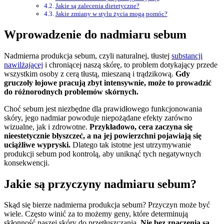
Jakie są zalecenia dietetyczne?
Jakie zmiany w stylu życia mogą pomóc?
Wprowadzenie do nadmiaru sebum
Nadmierna produkcja sebum, czyli naturalnej, tłustej
substancji
nawilżającej
i chroniącej naszą skórę, to problem dotykający przede
wszystkim osoby z cerą tłustą, mieszaną i trądzikową.
Gdy
gruczoły łojowe pracują zbyt intensywnie, może to prowadzić
do różnorodnych problemów skórnych.
Choć sebum jest niezbędne dla prawidłowego funkcjonowania
skóry, jego nadmiar powoduje niepożądane efekty zarówno
wizualne, jak i zdrowotne.
Przykładowo, cera zaczyna się
nieestetycznie błyszczeć, a na jej powierzchni pojawiają się
uciążliwe wypryski.
Dlatego tak istotne jest utrzymywanie
produkcji sebum pod kontrolą, aby uniknąć tych negatywnych
konsekwencji.
Jakie są przyczyny nadmiaru sebum?
Skąd się bierze nadmierna produkcja sebum? Przyczyn może być
wiele. Często winić za to możemy geny, które determinują
skłonność naszej skóry do przetłuszczania.
Nie bez znaczenia są