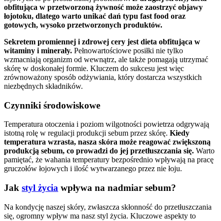
obfitująca w przetworzoną żywność może zaostrzyć objawy
łojotoku, dlatego warto unikać dań typu fast food oraz
gotowych, wysoko przetworzonych produktów.
Sekretem promiennej i zdrowej cery jest dieta obfitująca w
witaminy i minerały.
Pełnowartościowe posiłki nie tylko
wzmacniają organizm od wewnątrz, ale także pomagają utrzymać
skórę w doskonałej formie. Kluczem do sukcesu jest więc
zrównoważony sposób odżywiania, który dostarcza wszystkich
niezbędnych składników.
Czynniki środowiskowe
Temperatura otoczenia i poziom wilgotności powietrza odgrywają
istotną rolę w regulacji produkcji sebum przez skórę.
Kiedy
temperatura wzrasta, nasza skóra może reagować zwiększoną
produkcją sebum, co prowadzi do jej przetłuszczania się.
Warto
pamiętać, że wahania temperatury bezpośrednio wpływają na pracę
gruczołów łojowych i ilość wytwarzanego przez nie łoju.
Jak
styl życia
wpływa na nadmiar sebum?
Na kondycję naszej skóry, zwłaszcza skłonność do przetłuszczania
się, ogromny wpływ ma nasz styl życia. Kluczowe aspekty to