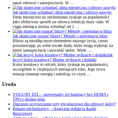
nasze zdrowie i samopoczucie. W …
Jak skutecznie schudnąć: dieta miesięczna i zdrowe nawyki
Dieta miesięczna na odchudzanie zyskuje na popularności
jako efektywny sposób na zdrową redukcję masy ciała. W
ciągu miesiąca można schudnąć od 2 …
Jak skutecznie usunąć blizny? Metody i pielęgnacja blizn
Blizny są nieodłącznym elementem naszego życia, często
pozostawiając po sobie trwałe ślady, które mogą wpłynąć na
nasze samopoczucie i pewność siebie. Wiele …
Jak
łączyć kolor koralowy? Modne stylizacje i dodatki
Kolor koralowy to odcień, który zyskuje na popularności,
szczególnie w cieplejszych miesiącach roku. Jego żywa
tonacja emanuje energią i radością, co czyni …
Uroda
YOGURT ŻEL – uniwersalny żel budujący bez HEMA i
TPO z drobną folią
Dlaczego oczyszczanie cery jest kluczowe dla zdrowej skóry?
Balsam odchudzający – skuteczna redukcja tkanki
tłuszczowej