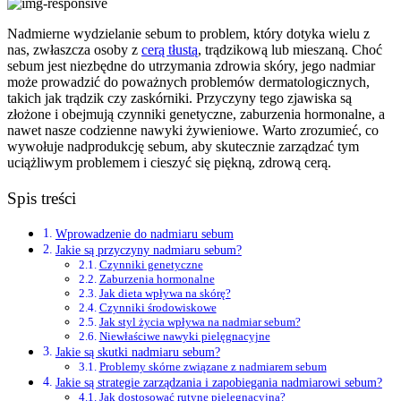
Nadmierne wydzielanie sebum to problem, który dotyka wielu z
nas, zwłaszcza osoby z
cerą tłustą
, trądzikową lub mieszaną. Choć
sebum jest niezbędne do utrzymania zdrowia skóry, jego nadmiar
może prowadzić do poważnych problemów dermatologicznych,
takich jak trądzik czy zaskórniki. Przyczyny tego zjawiska są
złożone i obejmują czynniki genetyczne, zaburzenia hormonalne, a
nawet nasze codzienne nawyki żywieniowe. Warto zrozumieć, co
wywołuje nadprodukcję sebum, aby skutecznie zarządzać tym
uciążliwym problemem i cieszyć się piękną, zdrową cerą.
Spis treści
Wprowadzenie do nadmiaru sebum
Jakie są przyczyny nadmiaru sebum?
Czynniki genetyczne
Zaburzenia hormonalne
Jak dieta wpływa na skórę?
Czynniki środowiskowe
Jak styl życia wpływa na nadmiar sebum?
Niewłaściwe nawyki pielęgnacyjne
Jakie są skutki nadmiaru sebum?
Problemy skórne związane z nadmiarem sebum
Jakie są strategie zarządzania i zapobiegania nadmiarowi sebum?
Jak dostosować rutynę pielęgnacyjną?