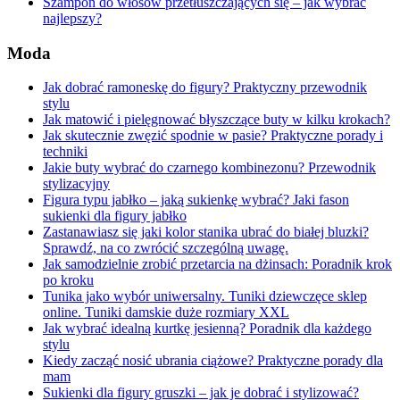
Szampon do włosów przetłuszczających się – jak wybrać
najlepszy?
Moda
Jak dobrać ramoneskę do figury? Praktyczny przewodnik
stylu
Jak matowić i pielęgnować błyszczące buty w kilku krokach?
Jak skutecznie zwęzić spodnie w pasie? Praktyczne porady i
techniki
Jakie buty wybrać do czarnego kombinezonu? Przewodnik
stylizacyjny
Figura typu jabłko – jaką sukienkę wybrać? Jaki fason
sukienki dla figury jabłko
Zastanawiasz się jaki kolor stanika ubrać do białej bluzki?
Sprawdź, na co zwrócić szczególną uwagę.
Jak samodzielnie zrobić przetarcia na dżinsach: Poradnik krok
po kroku
Tunika jako wybór uniwersalny. Tuniki dziewczęce sklep
online. Tuniki damskie duże rozmiary XXL
Jak wybrać idealną kurtkę jesienną? Poradnik dla każdego
stylu
Kiedy zacząć nosić ubrania ciążowe? Praktyczne porady dla
mam
Sukienki dla figury gruszki – jak je dobrać i stylizować?