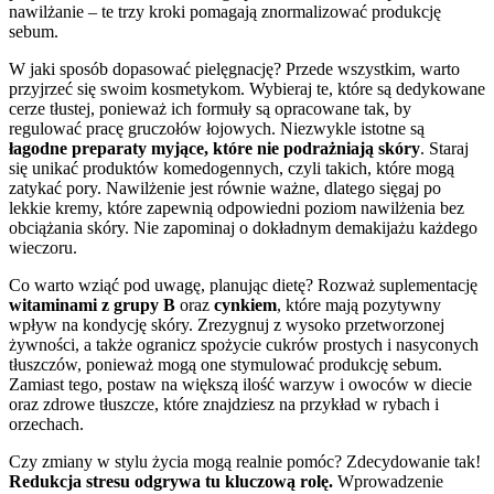
nawilżanie – te trzy kroki pomagają znormalizować produkcję
sebum.
W jaki sposób dopasować pielęgnację? Przede wszystkim, warto
przyjrzeć się swoim kosmetykom. Wybieraj te, które są dedykowane
cerze tłustej, ponieważ ich formuły są opracowane tak, by
regulować pracę gruczołów łojowych. Niezwykle istotne są
łagodne preparaty myjące, które nie podrażniają skóry
. Staraj
się unikać produktów komedogennych, czyli takich, które mogą
zatykać pory. Nawilżenie jest równie ważne, dlatego sięgaj po
lekkie kremy, które zapewnią odpowiedni poziom nawilżenia bez
obciążania skóry. Nie zapominaj o dokładnym demakijażu każdego
wieczoru.
Co warto wziąć pod uwagę, planując dietę? Rozważ suplementację
witaminami z grupy B
oraz
cynkiem
, które mają pozytywny
wpływ na kondycję skóry. Zrezygnuj z wysoko przetworzonej
żywności, a także ogranicz spożycie cukrów prostych i nasyconych
tłuszczów, ponieważ mogą one stymulować produkcję sebum.
Zamiast tego, postaw na większą ilość warzyw i owoców w diecie
oraz zdrowe tłuszcze, które znajdziesz na przykład w rybach i
orzechach.
Czy zmiany w stylu życia mogą realnie pomóc? Zdecydowanie tak!
Redukcja stresu odgrywa tu kluczową rolę.
Wprowadzenie