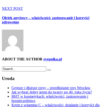
NEXT POST
Olejek anyżowy – właściwości, zastosowanie i korzyści
zdrowotne
ABOUT THE AUTHOR
evepolka.pl
Uroda
Gęstsze i dłuższe rzęsy – przedłużanie rzęs Wrocław
Jak wybrać dobry krem do twarzy po 40. roku życia?
BHT w kosmetykach: właściwości, zastosowanie i
bezpieczeństwo
Krem z witaminą C – właściwości, działanie i korzyści dla