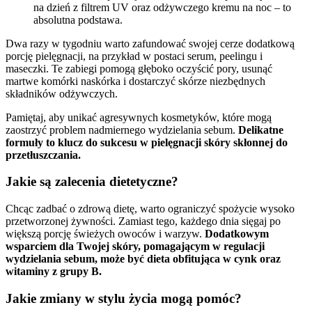
na dzień z filtrem UV oraz odżywczego kremu na noc – to
absolutna podstawa.
Dwa razy w tygodniu warto zafundować swojej cerze dodatkową
porcję pielęgnacji, na przykład w postaci serum, peelingu i
maseczki. Te zabiegi pomogą głęboko oczyścić pory, usunąć
martwe komórki naskórka i dostarczyć skórze niezbędnych
składników odżywczych.
Pamiętaj, aby unikać agresywnych kosmetyków, które mogą
zaostrzyć problem nadmiernego wydzielania sebum.
Delikatne
formuły to klucz do sukcesu w pielęgnacji skóry skłonnej do
przetłuszczania.
Jakie są zalecenia dietetyczne?
Chcąc zadbać o zdrową dietę, warto ograniczyć spożycie wysoko
przetworzonej żywności. Zamiast tego, każdego dnia sięgaj po
większą porcję świeżych owoców i warzyw.
Dodatkowym
wsparciem dla Twojej skóry, pomagającym w regulacji
wydzielania sebum, może być dieta obfitująca w cynk oraz
witaminy z grupy B.
Jakie zmiany w stylu życia mogą pomóc?