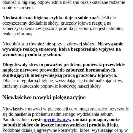
dbałość o higienę, odpowiednia ilość snu oraz skuteczne radzenie
sobie ze stresem.
Niedostateczna higiena szybko daje o sobie znać.
Jeśli nie
oczyszczamy dokładnie skóry, gruczoły łojowe reagują na
zanieczyszczenia zwiększoną produkcją sebum, co jest naturalną
reakcją obronną.
Niedobór snu również nie sprzyja zdrowej skórze.
Niewyspanie
wywołuje reakcję stresową, która bezpośrednio wpływa na
wzmożoną produkcję sebum.
Długotrwały stres to poważny problem, ponieważ przewlekłe
napięcie nerwowe prowadzi do zaburzeń hormonalnych,
skutkujących intensywniejszą pracą gruczołów łojowych.
Dbając o regularną higienę, wysypiając się i minimalizując stres,
możemy skutecznie poprawić kondycję naszej skóry.
Niewłaściwe nawyki pielęgnacyjne
Niewłaściwe nawyki w pielęgnacji cery mogą znacząco przyczynić
się do nasilenia problemu nadmiernego wydzielania sebum.
Paradoksalnie,
częste
mycie twarzy
, zamiast pomagać, może
pobudzić skórę do jeszcze intensywniejszej produkcji łoju
.
Podobnie działają agresywne kosmetyki, które, wysuszając cerę, w