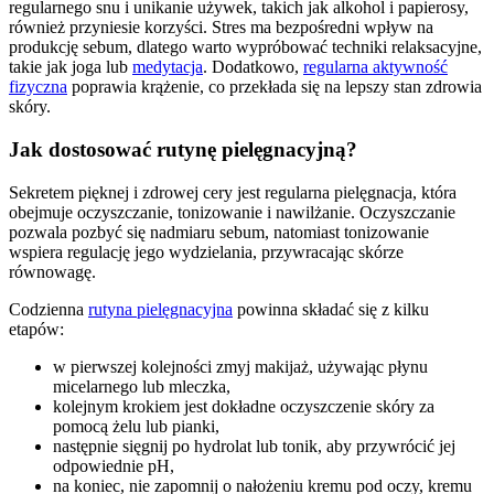
regularnego snu i unikanie używek, takich jak alkohol i papierosy,
również przyniesie korzyści. Stres ma bezpośredni wpływ na
produkcję sebum, dlatego warto wypróbować techniki relaksacyjne,
takie jak joga lub
medytacja
. Dodatkowo,
regularna aktywność
fizyczna
poprawia krążenie, co przekłada się na lepszy stan zdrowia
skóry.
Jak dostosować rutynę pielęgnacyjną?
Sekretem pięknej i zdrowej cery jest regularna pielęgnacja, która
obejmuje oczyszczanie, tonizowanie i nawilżanie. Oczyszczanie
pozwala pozbyć się nadmiaru sebum, natomiast tonizowanie
wspiera regulację jego wydzielania, przywracając skórze
równowagę.
Codzienna
rutyna pielęgnacyjna
powinna składać się z kilku
etapów:
w pierwszej kolejności zmyj makijaż, używając płynu
micelarnego lub mleczka,
kolejnym krokiem jest dokładne oczyszczenie skóry za
pomocą żelu lub pianki,
następnie sięgnij po hydrolat lub tonik, aby przywrócić jej
odpowiednie pH,
na koniec, nie zapomnij o nałożeniu kremu pod oczy, kremu