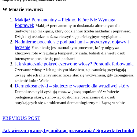
W temacie również:
Makijaż Permanentny – Piękno, Które Nie Wymaga
Poprawek
Makijaż permanentny to doskonała alternatywa dla
tradycyjnego makijażu, który codziennie trzeba nakładać i poprawiać.
Dzięki tej usłudze możesz cieszyć się perfekcyjnym wyglądem...
Nadmierne pocenie się pod pachami – przyczyny, objawy i
leczenie
Pocenie się jest naturalnym procesem, który odgrywa
kluczową rolę w regulacji temperatury ciała. Jednak dla wielu osób,
intensywne pocenie się pod pachami...
Jak skutecznie pokryć czerwone włosy? Poradnik farbowania
Czerwone włosy, z ich ognistym blaskiem, z pewnością przyciągają
uwagę, ale ich intensywność może stać się wyzwaniem, gdy zapragniesz
zmienić kolor. Wiele...
Dermokosmetyki – skuteczne wsparcie dla wrażliwej skóry
Dermokosmetyki zyskują coraz większą popularność w świecie
pielęgnacji skóry, stanowiąc doskonałe rozwiązanie dla osób
borykających się z problemami dermatologicznymi. Łączą w sobie...
PREVIOUS POST
Jak wieszać pranie, by uniknąć prasowania? Sprawdź techniki!