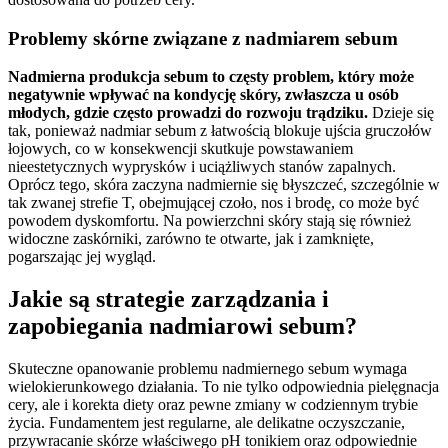
Problemy skórne związane z nadmiarem sebum
Nadmierna produkcja sebum to częsty problem, który może
negatywnie wpływać na kondycję skóry, zwłaszcza u osób
młodych, gdzie często prowadzi do rozwoju trądziku.
Dzieje się
tak, ponieważ nadmiar sebum z łatwością blokuje ujścia gruczołów
łojowych, co w konsekwencji skutkuje powstawaniem
nieestetycznych wyprysków i uciążliwych stanów zapalnych.
Oprócz tego, skóra zaczyna nadmiernie się błyszczeć, szczególnie w
tak zwanej strefie T, obejmującej czoło, nos i brodę, co może być
powodem dyskomfortu. Na powierzchni skóry stają się również
widoczne zaskórniki, zarówno te otwarte, jak i zamknięte,
pogarszając jej wygląd.
Jakie są strategie zarządzania i
zapobiegania nadmiarowi sebum?
Skuteczne opanowanie problemu nadmiernego sebum wymaga
wielokierunkowego działania. To nie tylko odpowiednia pielęgnacja
cery, ale i korekta diety oraz pewne zmiany w codziennym trybie
życia. Fundamentem jest regularne, ale delikatne oczyszczanie,
przywracanie skórze właściwego pH tonikiem oraz odpowiednie