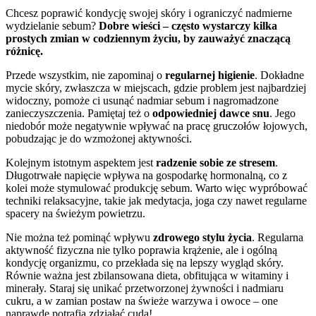
Chcesz poprawić kondycję swojej skóry i ograniczyć nadmierne
wydzielanie sebum?
Dobre wieści – często wystarczy kilka
prostych zmian w codziennym życiu, by zauważyć znaczącą
różnicę.
Przede wszystkim, nie zapominaj o
regularnej higienie
. Dokładne
mycie skóry, zwłaszcza w miejscach, gdzie problem jest najbardziej
widoczny, pomoże ci usunąć nadmiar sebum i nagromadzone
zanieczyszczenia. Pamiętaj też o
odpowiedniej dawce snu
. Jego
niedobór może negatywnie wpływać na pracę gruczołów łojowych,
pobudzając je do wzmożonej aktywności.
Kolejnym istotnym aspektem jest
radzenie sobie ze stresem
.
Długotrwałe napięcie wpływa na gospodarkę hormonalną, co z
kolei może stymulować produkcję sebum. Warto więc wypróbować
techniki relaksacyjne, takie jak medytacja, joga czy nawet regularne
spacery na świeżym powietrzu.
Nie można też pominąć wpływu
zdrowego stylu życia
. Regularna
aktywność fizyczna nie tylko poprawia krążenie, ale i ogólną
kondycję organizmu, co przekłada się na lepszy wygląd skóry.
Równie ważna jest zbilansowana dieta, obfitująca w witaminy i
minerały. Staraj się unikać przetworzonej żywności i nadmiaru
cukru, a w zamian postaw na świeże warzywa i owoce – one
naprawdę potrafią zdziałać cuda!