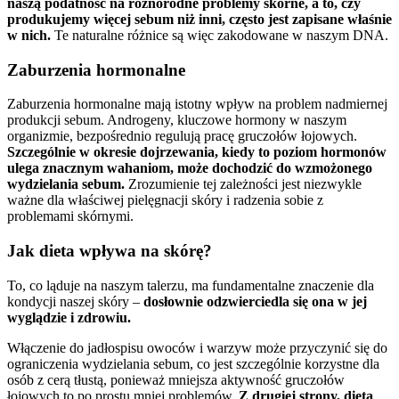
naszą podatność na różnorodne problemy skórne, a to, czy
produkujemy więcej sebum niż inni, często jest zapisane właśnie
w nich.
Te naturalne różnice są więc zakodowane w naszym DNA.
Zaburzenia hormonalne
Zaburzenia hormonalne mają istotny wpływ na problem nadmiernej
produkcji sebum. Androgeny, kluczowe hormony w naszym
organizmie, bezpośrednio regulują pracę gruczołów łojowych.
Szczególnie w okresie dojrzewania, kiedy to poziom hormonów
ulega znacznym wahaniom, może dochodzić do wzmożonego
wydzielania sebum.
Zrozumienie tej zależności jest niezwykle
ważne dla właściwej pielęgnacji skóry i radzenia sobie z
problemami skórnymi.
Jak dieta wpływa na skórę?
To, co ląduje na naszym talerzu, ma fundamentalne znaczenie dla
kondycji naszej skóry –
dosłownie odzwierciedla się ona w jej
wyglądzie i zdrowiu.
Włączenie do jadłospisu owoców i warzyw może przyczynić się do
ograniczenia wydzielania sebum, co jest szczególnie korzystne dla
osób z cerą tłustą, ponieważ mniejsza aktywność gruczołów
łojowych to po prostu mniej problemów.
Z drugiej strony, dieta