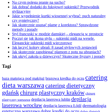
Na czym polega pranie na sucho?
Jak dobrać dodatki do fuksjowej sukienki? Przewodnik
stylizacyjny
Jakie wypełnienie kurtki wiosennej wybrać: puch naturalny
czy syntetyczny?
Jak skutecznie usunąć plamę z korektora? Sprawdzone
metody i porady
Styl francuski w modzie damskiej – elegancja w prostocie
Poczuj się jak ikona stylu – sukienki midi na wesele.
Eleganckie sukienki midi wieczorowe
Jak łączyć kolory ubrań: 8 zasad stylowych zestawień
Jak skutecznie zapobiegać plamom z potu na ubraniach?
Jak ukryć zakola u dziewczyn? Skuteczne fryzury i porady
Tagi
catering
baza matująca pod makijaż
brązowa kredka do oczu
dieta warszawa
catering dietetyczny
gdańsk
chirurg plastyczny kraków
chirurg
depilacja
depilacja laserowa lublin
plastyczny warszawa
laserowa wrocław
dermatologia
depilacja laserowa Łódź
estetyczna warszawa
dobre kredki do oczu
dobry dietetyk