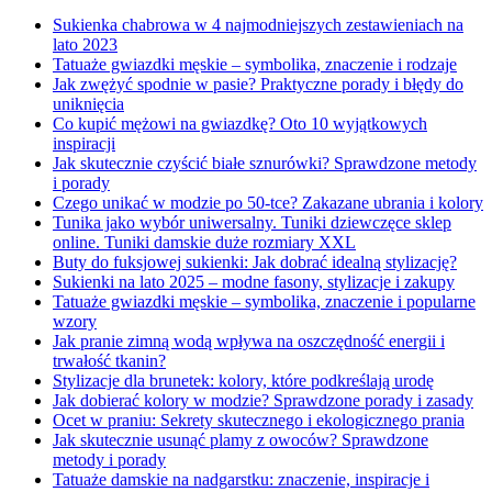
Sukienka chabrowa w 4 najmodniejszych zestawieniach na
lato 2023
Tatuaże gwiazdki męskie – symbolika, znaczenie i rodzaje
Jak zwężyć spodnie w pasie? Praktyczne porady i błędy do
uniknięcia
Co kupić mężowi na gwiazdkę? Oto 10 wyjątkowych
inspiracji
Jak skutecznie czyścić białe sznurówki? Sprawdzone metody
i porady
Czego unikać w modzie po 50-tce? Zakazane ubrania i kolory
Tunika jako wybór uniwersalny. Tuniki dziewczęce sklep
online. Tuniki damskie duże rozmiary XXL
Buty do fuksjowej sukienki: Jak dobrać idealną stylizację?
Sukienki na lato 2025 – modne fasony, stylizacje i zakupy
Tatuaże gwiazdki męskie – symbolika, znaczenie i popularne
wzory
Jak pranie zimną wodą wpływa na oszczędność energii i
trwałość tkanin?
Stylizacje dla brunetek: kolory, które podkreślają urodę
Jak dobierać kolory w modzie? Sprawdzone porady i zasady
Ocet w praniu: Sekrety skutecznego i ekologicznego prania
Jak skutecznie usunąć plamy z owoców? Sprawdzone
metody i porady
Tatuaże damskie na nadgarstku: znaczenie, inspiracje i