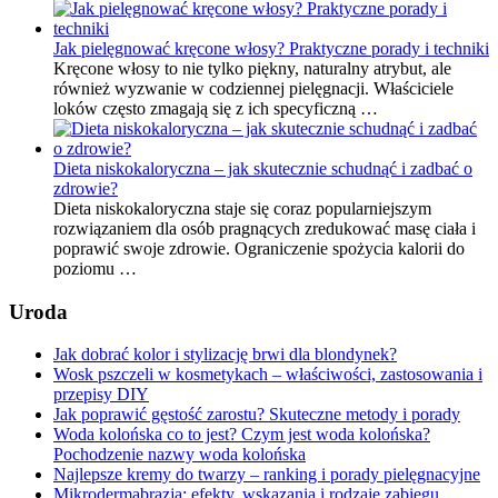
Jak pielęgnować kręcone włosy? Praktyczne porady i techniki
Kręcone włosy to nie tylko piękny, naturalny atrybut, ale
również wyzwanie w codziennej pielęgnacji. Właściciele
loków często zmagają się z ich specyficzną …
Dieta niskokaloryczna – jak skutecznie schudnąć i zadbać o
zdrowie?
Dieta niskokaloryczna staje się coraz popularniejszym
rozwiązaniem dla osób pragnących zredukować masę ciała i
poprawić swoje zdrowie. Ograniczenie spożycia kalorii do
poziomu …
Uroda
Jak dobrać kolor i stylizację brwi dla blondynek?
Wosk pszczeli w kosmetykach – właściwości, zastosowania i
przepisy DIY
Jak poprawić gęstość zarostu? Skuteczne metody i porady
Woda kolońska co to jest? Czym jest woda kolońska?
Pochodzenie nazwy woda kolońska
Najlepsze kremy do twarzy – ranking i porady pielęgnacyjne
Mikrodermabrazja: efekty, wskazania i rodzaje zabiegu