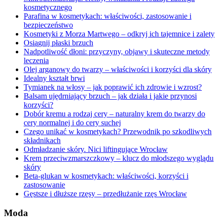
kosmetycznego
Parafina w kosmetykach: właściwości, zastosowanie i
bezpieczeństwo
Kosmetyki z Morza Martwego – odkryj ich tajemnice i zalety
Osiągnij płaski brzuch
Nadpotliwość dłoni: przyczyny, objawy i skuteczne metody
leczenia
Olej arganowy do twarzy – właściwości i korzyści dla skóry
Idealny kształt brwi
Tymianek na włosy – jak poprawić ich zdrowie i wzrost?
Balsam ujędrniający brzuch – jak działa i jakie przynosi
korzyści?
Dobór kremu a rodzaj cery – naturalny krem do twarzy do
cery normalnej i do cery suchej
Czego unikać w kosmetykach? Przewodnik po szkodliwych
składnikach
Odmładzanie skóry. Nici liftingujące Wrocław
Krem przeciwzmarszczkowy – klucz do młodszego wyglądu
skóry
Beta-glukan w kosmetykach: właściwości, korzyści i
zastosowanie
Gęstsze i dłuższe rzęsy – przedłużanie rzęs Wrocław
Moda