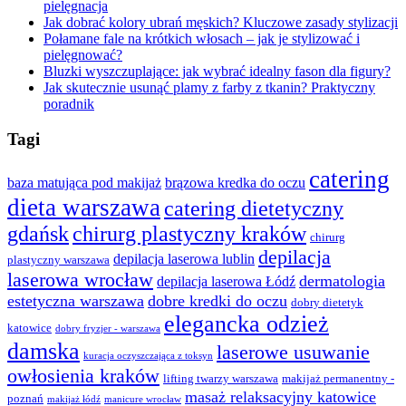
pielęgnacja
Jak dobrać kolory ubrań męskich? Kluczowe zasady stylizacji
Połamane fale na krótkich włosach – jak je stylizować i
pielęgnować?
Bluzki wyszczuplające: jak wybrać idealny fason dla figury?
Jak skutecznie usunąć plamy z farby z tkanin? Praktyczny
poradnik
Tagi
catering
baza matująca pod makijaż
brązowa kredka do oczu
dieta warszawa
catering dietetyczny
gdańsk
chirurg plastyczny kraków
chirurg
depilacja
depilacja laserowa lublin
plastyczny warszawa
laserowa wrocław
dermatologia
depilacja laserowa Łódź
estetyczna warszawa
dobre kredki do oczu
dobry dietetyk
elegancka odzież
katowice
dobry fryzjer - warszawa
damska
laserowe usuwanie
kuracja oczyszczająca z toksyn
owłosienia kraków
lifting twarzy warszawa
makijaż permanentny -
masaż relaksacyjny katowice
poznań
makijaż łódź
manicure wrocław