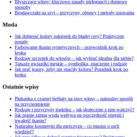
Błyszczące włosy: kluczowe zasady pielęgnacji i domowe
sposoby
Brodawczaki na szyi – przyczyny, objawy i metody usuwania
Moda
Jak dobierać kolory sukienek do bladej cery? Praktyczne
porady
Farbowanie tkanin syntetycznych – przewodnik krok po
kroku
Rodzaje szczotek do włosów – jak wybrać idealną dla siebie?
Tatuaże gwiazdki męskie – symbolika, znaczenie i rodzaje
Jak prać jeansy, żeby nie straciły koloru? Poradnik krok po
kroku
Ostatnie wpisy
Płukanka z czarnej herbaty na siwe włosy – naturalny sposób
na przyciemnienie
Rodzaje i przyczyny trądziku – jak skutecznie z nim walczyć?
Jak pranie zimną wodą wpływa na oszczędność energii i
trwałość tkanin?
Naturalne kosmetyki dla mężczyzn – co musisz o nich
wiedzieć?