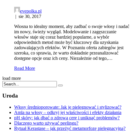
evepolka.pl
|
sie 30, 2017
Wiosna to idealny moment, aby zadbać o swoje włosy i nadać
im nowy, świeży wygląd. Modelowanie i zagęszczanie
włosów staje się coraz bardziej popularne, a wybór
odpowiednich metod może być kluczowy dla uzyskania
zadowalających efektów. W Poznaniu oferta zabiegów jest
szeroka, co sprawia, że warto dokładnie przeanalizować
dostępne opcje oraz ich ceny. Niezależnie od tego,…
Read More
load more
Uroda
Włosy średnioporowate: Jak je pielęgnować i stylizować?
Amla na włosy – odkryj jej właściwości i efekty działania
pH skóry: jak dbać o zdrową cerę i uniknąć problemów?
Dlaczego warto używać peelingu?
Rytuał Kerastase – jak przeżyć metamorfozę pielęgnacyjną?