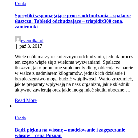
Uroda
Specyfiki wspomagające proces odchudzania – spalacze
tłuszczu. Tabletki odchudzające – triapidix300 cena,
zamienniki
evepolka.pl
|
paź 3, 2017
Wiele osób marzy o skutecznym odchudzaniu, jednak proces
ten często wiąże się z wieloma wyzwaniami. Spalacze
tłuszczu, jako popularne suplementy diety, obiecują wsparcie
w walce z nadmiarem kilogramów, jednak ich działanie i
bezpieczeństwo mogą budzić wątpliwości. Warto zrozumieć,
jak te preparaty wpływają na nasz organizm, jakie składniki
aktywne zawierają oraz jakie mogą mieć skutki uboczne….
Read More
Uroda
Bądź piękna na wiosnę – modelowanie i zagęszczanie
włosów – cena Poznań