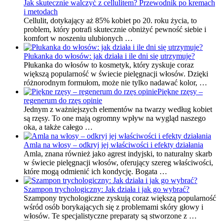
Jak skutecznie walczyć z cellulitem? Przewodnik po kremach
i metodach
Cellulit, dotykający aż 85% kobiet po 20. roku życia, to
problem, który potrafi skutecznie obniżyć pewność siebie i
komfort w noszeniu ulubionych …
Płukanka do włosów: jak działa i ile dni się utrzymuje?
Płukanka do włosów to kosmetyk, który zyskuje coraz
większą popularność w świecie pielęgnacji włosów. Dzięki
różnorodnym formułom, może nie tylko nadawać kolor, …
Piękne rzęsy –
regenerum do rzęs opinie
Jednym z ważniejszych elementów na twarzy według kobiet
są rzęsy. To one mają ogromny wpływ na wygląd naszego
oka, a także całego …
Amla na włosy – odkryj jej właściwości i efekty działania
Amla, znana również jako agrest indyjski, to naturalny skarb
w świecie pielęgnacji włosów, oferujący szereg właściwości,
które mogą odmienić ich kondycję. Bogata …
Szampon trychologiczny: Jak działa i jak go wybrać?
Szampony trychologiczne zyskują coraz większą popularność
wśród osób borykających się z problemami skóry głowy i
włosów. Te specjalistyczne preparaty są stworzone z …