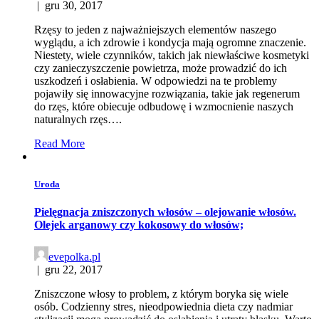
|
gru 30, 2017
Rzęsy to jeden z najważniejszych elementów naszego
wyglądu, a ich zdrowie i kondycja mają ogromne znaczenie.
Niestety, wiele czynników, takich jak niewłaściwe kosmetyki
czy zanieczyszczenie powietrza, może prowadzić do ich
uszkodzeń i osłabienia. W odpowiedzi na te problemy
pojawiły się innowacyjne rozwiązania, takie jak regenerum
do rzęs, które obiecuje odbudowę i wzmocnienie naszych
naturalnych rzęs….
Read More
Uroda
Pielęgnacja zniszczonych włosów – olejowanie włosów.
Olejek arganowy czy kokosowy do włosów;
evepolka.pl
|
gru 22, 2017
Zniszczone włosy to problem, z którym boryka się wiele
osób. Codzienny stres, nieodpowiednia dieta czy nadmiar