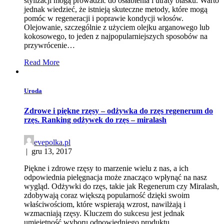
stylizacji mogą prowadzić do osłabienia i utraty blasku. Warto
jednak wiedzieć, że istnieją skuteczne metody, które mogą
pomóc w regeneracji i poprawie kondycji włosów.
Olejowanie, szczególnie z użyciem olejku arganowego lub
kokosowego, to jeden z najpopularniejszych sposobów na
przywrócenie…
Read More
Uroda
Zdrowe i piękne rzęsy – odżywka do rzęs regenerum do
rzęs. Ranking odżywek do rzęs – miralash
evepolka.pl
|
gru 13, 2017
Piękne i zdrowe rzęsy to marzenie wielu z nas, a ich
odpowiednia pielęgnacja może znacząco wpłynąć na nasz
wygląd. Odżywki do rzęs, takie jak Regenerum czy Miralash,
zdobywają coraz większą popularność dzięki swoim
właściwościom, które wspierają wzrost, nawilżają i
wzmacniają rzęsy. Kluczem do sukcesu jest jednak
umiejętność wyboru odpowiedniego produktu,