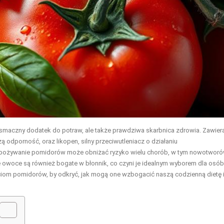
ko smaczny dodatek do potraw, ale także prawdziwa skarbnica zdrowia. Zawier
ą odporność, oraz likopen, silny przeciwutleniacz o działaniu
spożywanie pomidorów może obniżać ryzyko wielu chorób, w tym nowotwor
 owoce są również bogate w błonnik, co czyni je idealnym wyborem dla osób
ościom pomidorów, by odkryć, jak mogą one wzbogacić naszą codzienną dietę 