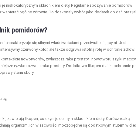
i je niskokalorycznym składnikiem diety. Regularne spożywanie pomidorów
z wspierać ogólne zdrowie. To doskonały wybór jako dodatek do dań oraz j
adnik pomidorów?
 i charakteryzuje się silnymi właściwościami przeciwutleniającymi. Jest
intensywny czerwony kolor, ale także odgrywa istotną rolę w ochronie zdrowi
 kontekście nowotworów, zwłaszcza raka prostaty i nowotworu szyjki macicy
iejsze ryzyko rozwoju raka prostaty. Dodatkowo likopen działa ochronnie p
oprawy stanu skóry.
icy,
i, zawierają likopen, co czyni je cennym składnikiem diety. Oprócz reakcji
niają organizm. Ich właściwości moczopędne są dodatkowym atutem w die