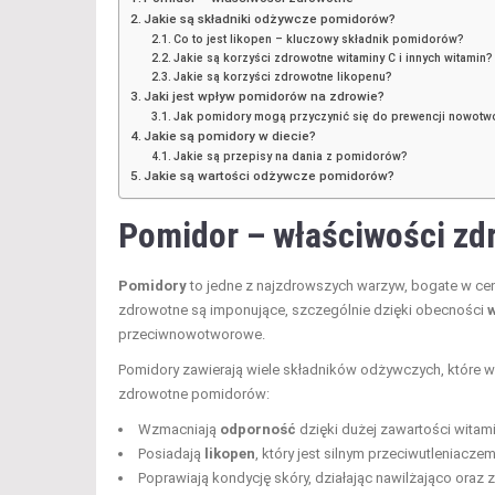
Jakie są składniki odżywcze pomidorów?
Co to jest likopen – kluczowy składnik pomidorów?
Jakie są korzyści zdrowotne witaminy C i innych witamin?
Jakie są korzyści zdrowotne likopenu?
Jaki jest wpływ pomidorów na zdrowie?
Jak pomidory mogą przyczynić się do prewencji nowot
Jakie są pomidory w diecie?
Jakie są przepisy na dania z pomidorów?
Jakie są wartości odżywcze pomidorów?
Pomidor – właściwości zd
Pomidory
to jedne z najzdrowszych warzyw, bogate w cen
zdrowotne są imponujące, szczególnie dzięki obecności
przeciwnowotworowe.
Pomidory zawierają wiele składników odżywczych, które 
zdrowotne pomidorów:
Wzmacniają
odporność
dzięki dużej zawartości witamin
Posiadają
likopen
, który jest silnym przeciwutleniacz
Poprawiają kondycję skóry, działając nawilżająco ora