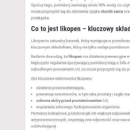
Oprócz tego, pomidory zawierają około 95% wody, co czyn
może przyczynić się do obniżenia ryzyka
chorób serca
ora
przekąska.
Co to jest likopen – kluczowy skł
Likopen to naturalny barwnik, który występuje w pomidorach
kluczowym składnikiem, który nie tylko nadaje pomidorom 
Badania dowodzą, że
likopen
ma działanie prewencyjne w
Mężczyźni regularnie spożywający pomidory mają o 34% mn
szkodliwymi promieniami UV, co może przyczynić się do p
Oto kluczowe właściwości likopenu:
działanie przeciwutleniające,
prewencja nowotworów, w tym raka prostaty i szyjki mac
ochrona skóry przed promieniowaniem
UV,
wspieranie zdrowego funkcjonowania organizmu.
Pomidory koktajlowe, podobnie jak ich większe odpowiednik
antynowotworowych, wspierają one odporność oraz nawad
odchudzającej.