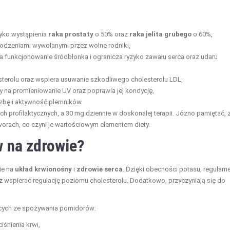
yko wystąpienia
raka prostaty
o 50% oraz
raka jelita grubego
o 60%,
kodzeniami wywołanymi przez wolne rodniki,
 funkcjonowanie śródbłonka i ogranicza ryzyko zawału serca oraz udaru
sterolu oraz wspiera usuwanie szkodliwego cholesterolu LDL,
y na promieniowanie UV oraz poprawia jej kondycję,
zbę i aktywność plemników.
h profilaktycznych, a 30 mg dziennie w doskonałej terapii. Józno pamiętać, 
orach, co czyni je wartościowym elementem diety.
w na zdrowie?
ie na
układ krwionośny
i
zdrowie serca
. Dzięki obecności potasu, regularn
z wspierać regulację poziomu cholesterolu. Dodatkowo, przyczyniają się do
ących ze spożywania pomidorów:
śnienia krwi,