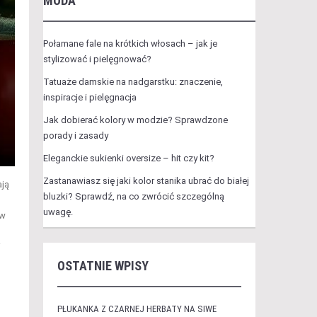
MODA
Połamane fale na krótkich włosach – jak je
stylizować i pielęgnować?
Tatuaże damskie na nadgarstku: znaczenie,
inspiracje i pielęgnacja
Jak dobierać kolory w modzie? Sprawdzone
porady i zasady
Eleganckie sukienki oversize – hit czy kit?
Zastanawiasz się jaki kolor stanika ubrać do białej
ają
bluzki? Sprawdź, na co zwrócić szczególną
uwagę.
ów
i
OSTATNIE WPISY
PŁUKANKA Z CZARNEJ HERBATY NA SIWE