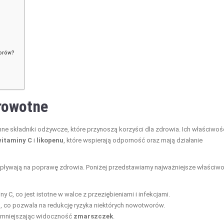
worów?
rowotne
ne składniki odżywcze, które przynoszą korzyści dla zdrowia. Ich właściwoś
witaminy C
i
likopenu
, które wspierają odporność oraz mają działanie
wpływają na poprawę zdrowia. Poniżej przedstawiamy najważniejsze właściwo
y C, co jest istotne w walce z przeziębieniami i infekcjami.
em, co pozwala na redukcję ryzyka niektórych nowotworów.
z zmniejszając widoczność
zmarszczek
.