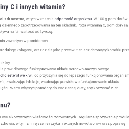
iny C i innych witamin?
ci zdrowotne
, w tym wzmacnia
odporność organizmu
. W 100 g pomidorów
ę dziennego zapotrzebowania na ten składnik. Poza witaminą C, pomidory są
wpływa na ich wartość odżywczą.
in zawartych w pomidorach:
rodukcję kolagenu, oraz działa jako przeciwutleniacz chroniący komórki prz
skóry.
ne dla prawidłowego funkcjonowania układu sercowo-naczyniowego.
z
cholesterol we krwi
, co przyczynia się do lepszego funkcjonowania organizm
wia, zwalczając infekcje, wspierając prawidłowe funkcjonowanie układu
ięśni. Warto włączyć pomidory do codziennej diety, aby korzystać z ich
enu?
ma wiele korzystnych właściwości zdrowotnych. Regularne spożywanie produ
a zdrowia, w tym zmniejszenie ryzyka niektórych nowotworów oraz poprawę