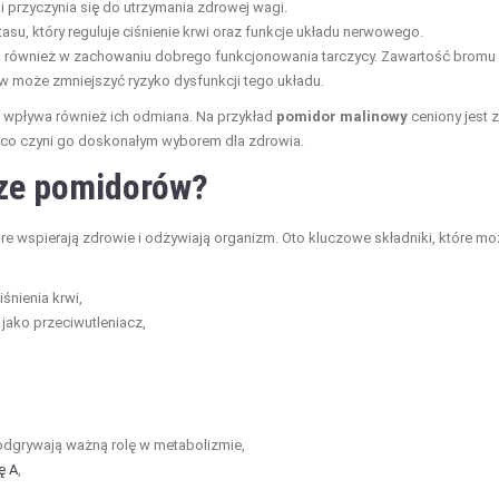
 i przyczynia się do utrzymania zdrowej wagi.
asu, który reguluje ciśnienie krwi oraz funkcje układu nerwowego.
ą również w zachowaniu dobrego funkcjonowania tarczycy. Zawartość bromu
 może zmniejszyć ryzyko dysfunkcji tego układu.
 wpływa również ich odmiana. Na przykład
pomidor malinowy
ceniony jest 
 co czyni go doskonałym wyborem dla zdrowia.
cze pomidorów?
óre wspierają zdrowie i odżywiają organizm. Oto kluczowe składniki, które m
iśnienia krwi,
 jako przeciwutleniacz,
re odgrywają ważną rolę w metabolizmie,
ę A
,