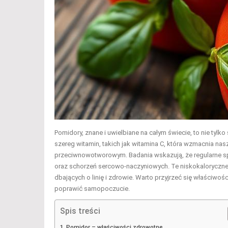
Pomidory, znane i uwielbiane na całym świecie, to nie tyl
szereg witamin, takich jak witamina C, która wzmacnia nasz
przeciwnowotworowym. Badania wskazują, że regularne 
oraz schorzeń sercowo-naczyniowych. Te niskokaloryczne
dbających o linię i zdrowie. Warto przyjrzeć się właściw
poprawić samopoczucie.
Spis treści
Pomidor – właściwości zdrowotne