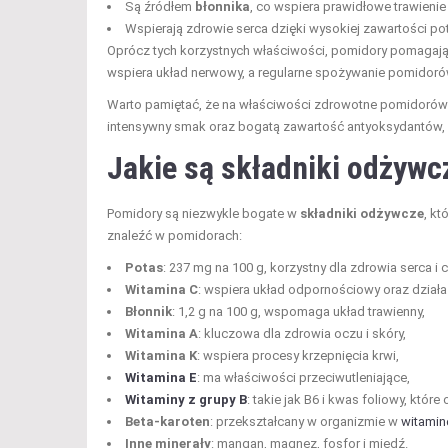
Są źródłem
błonnika
, co wspiera prawidłowe trawienie
Wspierają zdrowie serca dzięki wysokiej zawartości pot
Oprócz tych korzystnych właściwości, pomidory pomagaj
wspiera układ nerwowy, a regularne spożywanie pomidorów
Warto pamiętać, że na właściwości zdrowotne pomidorów
intensywny smak oraz bogatą zawartość antyoksydantów,
Jakie są składniki odżyw
Pomidory są niezwykle bogate w
składniki odżywcze
, kt
znaleźć w pomidorach:
Potas
: 237 mg na 100 g, korzystny dla zdrowia serca i c
Witamina C
: wspiera układ odpornościowy oraz działa
Błonnik
: 1,2 g na 100 g, wspomaga układ trawienny,
Witamina A
: kluczowa dla zdrowia oczu i skóry,
Witamina K
: wspiera procesy krzepnięcia krwi,
Witamina E
: ma właściwości przeciwutleniające,
Witaminy z grupy B
: takie jak B6 i kwas foliowy, któ
Beta-karoten
: przekształcany w organizmie w
witamin
Inne minerały
: mangan, magnez, fosfor i miedź.