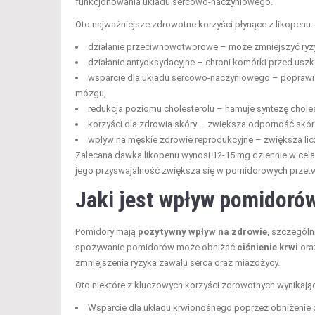
funkcjonowania układu sercowo-naczyniowego.
Oto najważniejsze zdrowotne korzyści płynące z likopenu:
działanie przeciwnowotworowe – może zmniejszyć ryz
działanie antyoksydacyjne – chroni komórki przed usz
wsparcie dla układu sercowo-naczyniowego – poprawia
mózgu,
redukcja poziomu cholesterolu – hamuje syntezę chole
korzyści dla zdrowia skóry – zwiększa odporność skór
wpływ na męskie zdrowie reprodukcyjne – zwiększa lic
Zalecana dawka likopenu wynosi 12-15 mg dziennie w celac
jego przyswajalność zwiększa się w pomidorowych przetw
Jaki jest wpływ pomidoró
Pomidory mają
pozytywny wpływ na zdrowie
, szczególn
spożywanie pomidorów może obniżać
ciśnienie krwi
ora
zmniejszenia ryzyka zawału serca oraz miażdżycy.
Oto niektóre z kluczowych korzyści zdrowotnych wynikaj
Wsparcie dla układu krwionośnego poprzez obniżenie ci