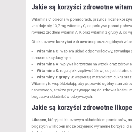
Jakie są korzyści zdrowotne witam
Witamina C, obecna w pomidorach, przynosi liczne
korzyś
znajduje się 13,7 mg witaminy C, co pokrywa ponad połow
również źródłem witamin A, K oraz witamin z grupy B, co 
Oto kluczowe
korzyści zdrowotne
poszczególnych witam
Witamina C:
wspiera układ odpornościowy, stymuluje p
stresem oksydacyjnym.
Witamina A:
wpływa korzystnie na wzrok oraz zdrowie 
Witamina K:
reguluje krzepliwość krwi, co jest istot
Witaminy z grupy B:
wspierają metabolizm cukru ora
Witaminy te współdziałają, aby poprawić ogólny stan zdro
nerwowego, a także przyczyniając się do zdrowia kości i m
bogactwa składników odżywczych.
Jakie są korzyści zdrowotne likop
Likopen
, który jest kluczowym składnikiem pomidorów, 
bogatych w likopen może przynieść wymierne korzyści dl