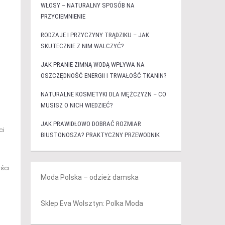
WŁOSY – NATURALNY SPOSÓB NA
PRZYCIEMNIENIE
RODZAJE I PRZYCZYNY TRĄDZIKU – JAK
SKUTECZNIE Z NIM WALCZYĆ?
JAK PRANIE ZIMNĄ WODĄ WPŁYWA NA
OSZCZĘDNOŚĆ ENERGII I TRWAŁOŚĆ TKANIN?
NATURALNE KOSMETYKI DLA MĘŻCZYZN – CO
MUSISZ O NICH WIEDZIEĆ?
JAK PRAWIDŁOWO DOBRAĆ ROZMIAR
ci
BIUSTONOSZA? PRAKTYCZNY PRZEWODNIK
ści
Moda Polska – odzież damska
Sklep Eva Wolsztyn: Polka Moda