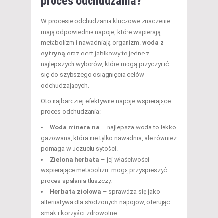
proces odchudzania?
W procesie odchudzania kluczowe znaczenie
mają odpowiednie napoje, które wspierają
metabolizm i nawadniają organizm.
woda z
cytryną
oraz ocet jabłkowy to jedne z
najlepszych wyborów, które mogą przyczynić
się do szybszego osiągnięcia celów
odchudzających.
Oto najbardziej efektywne napoje wspierające
proces odchudzania:
Woda mineralna
– najlepsza woda to lekko
gazowana, która nie tylko nawadnia, ale również
pomaga w uczuciu sytości.
Zielona herbata
– jej właściwości
wspierające metabolizm mogą przyspieszyć
proces spalania tłuszczy.
Herbata ziołowa
– sprawdza się jako
alternatywa dla słodzonych napojów, oferując
smak i korzyści zdrowotne.