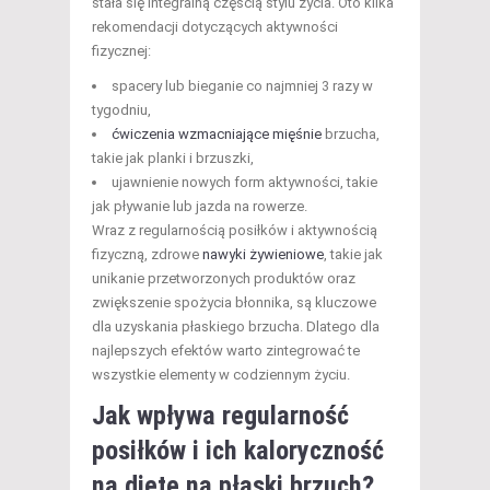
stała się integralną częścią stylu życia. Oto kilka
rekomendacji dotyczących aktywności
fizycznej:
spacery lub bieganie co najmniej 3 razy w
tygodniu,
ćwiczenia wzmacniające mięśnie
brzucha,
takie jak planki i brzuszki,
ujawnienie nowych form aktywności, takie
jak pływanie lub jazda na rowerze.
Wraz z regularnością posiłków i aktywnością
fizyczną, zdrowe
nawyki żywieniowe
, takie jak
unikanie przetworzonych produktów oraz
zwiększenie spożycia błonnika, są kluczowe
dla uzyskania płaskiego brzucha. Dlatego dla
najlepszych efektów warto zintegrować te
wszystkie elementy w codziennym życiu.
Jak wpływa regularność
posiłków i ich kaloryczność
na dietę na płaski brzuch?