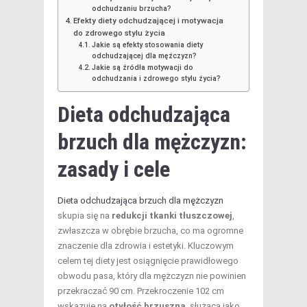
odchudzaniu brzucha?
Efekty diety odchudzającej i motywacja
do zdrowego stylu życia
Jakie są efekty stosowania diety
odchudzającej dla mężczyzn?
Jakie są źródła motywacji do
odchudzania i zdrowego stylu życia?
Dieta odchudzająca
brzuch dla mężczyzn
:
zasady i cele
Dieta odchudzająca brzuch dla mężczyzn
skupia się na
redukcji tkanki tłuszczowej
,
zwłaszcza w obrębie brzucha, co ma ogromne
znaczenie dla zdrowia i estetyki. Kluczowym
celem tej diety jest osiągnięcie prawidłowego
obwodu pasa, który dla mężczyzn nie powinien
przekraczać 90 cm. Przekroczenie 102 cm
wskazuje na
otyłość brzuszną
, służącą jako