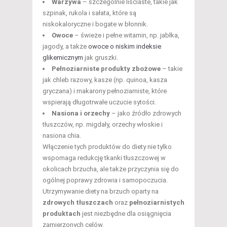
Warzywa
– szczególnie liściaste, takie jak
szpinak, rukola i sałata, które są
niskokaloryczne i bogate w błonnik.
Owoce
– świeże i pełne witamin, np. jabłka,
jagody, a także
owoce o niskim indeksie
glikemicznym
jak gruszki.
Pełnoziarniste produkty zbożowe
– takie
jak chleb razowy, kasze (np. quinoa, kasza
gryczana) i makarony pełnoziarniste, które
wspierają długotrwałe uczucie sytości.
Nasiona i orzechy
– jako źródło zdrowych
tłuszczów, np. migdały, orzechy włoskie i
nasiona chia.
Włączenie tych produktów do diety nie tylko
wspomaga redukcję tkanki tłuszczowej w
okolicach brzucha, ale także przyczynia się do
ogólnej poprawy zdrowia i samopoczucia.
Utrzymywanie diety na brzuch oparty na
zdrowych tłuszczach
oraz
pełnoziarnistych
produktach
jest niezbędne dla osiągnięcia
zamierzonych celów.