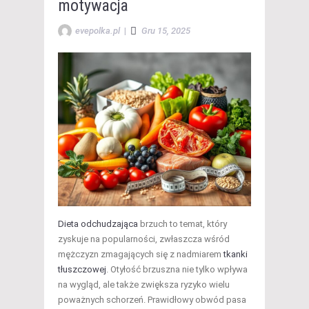
motywacja
evepolka.pl
|
Gru 15, 2025
Dieta odchudzająca
brzuch to temat, który
zyskuje na popularności, zwłaszcza wśród
mężczyzn zmagających się z nadmiarem
tkanki
tłuszczowej
. Otyłość brzuszna nie tylko wpływa
na wygląd, ale także zwiększa ryzyko wielu
poważnych schorzeń. Prawidłowy obwód pasa