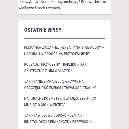
Jak wybrać idealną kurtkę puchową? Przewodnik po
właściwościach i cenach
OSTATNIE WPISY
PŁUKANKA Z CZARNEJ HERBATY NA SIWE WŁOSY –
NATURALNY SPOSÓB NA PRZYCIEMNIENIE
RODZAJE I PRZYCZYNY TRĄDZIKU – JAK
SKUTECZNIE Z NIM WALCZYĆ?
JAK PRANIE ZIMNĄ WODĄ WPŁYWA NA
OSZCZĘDNOŚĆ ENERGII I TRWAŁOŚĆ TKANIN?
NATURALNE KOSMETYKI DLA MĘŻCZYZN – CO
MUSISZ O NICH WIEDZIEĆ?
JAK PRAWIDŁOWO DOBRAĆ ROZMIAR
BIUSTONOSZA? PRAKTYCZNY PRZEWODNIK