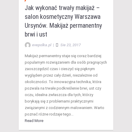
Jak wykonać trwały makijaż –
salon kosmetyczny Warszawa
Ursynów. Makijaż permanentny
brwi i ust
evepolka.pl
|
Sie 23, 2017
Makijaż permanentny staje się coraz bardziej
popularnym rozwiązaniem dla osób pragnących
zaoszczędzić czas i cieszyć się pięknym
wyglądem przez cały dzień, niezależnie od
okoliczności. To innowacyjna technika, która
pozwala na trwałe podkreślenie brwi, ust czy
oczu, idealna zwłaszcza dla tych, którzy
borykają się z problemami praktycznymi
związanymi z codziennym malowaniem. Warto
poznać różne rodzaje tego…
Read More