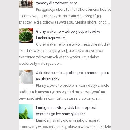
zasady dla zdrowej cery
Pielęgnacja skóry to nie tylko domena kobiet
– coraz więcej mężczyzn zaczyna dostrzegać jej
znaczenie dla zdrowia i wyglądu. Męska skóra, choć …
Glony wakame – zdrowy superfood w
kuchni azjatyckiej
Glony wakame to nie tylko niezwykle modny
składnik w kuchni azjatyckiej, ale także prawdziwa
skarbnica zdrowotnych właściwości. Te jadalne
wodorosty, należące do …
Jak skutecznie zapobiegać plamom z potu
na ubraniach?
Plamy z potu to problem, który dotyka wiele
osób, a ich nieestetyczny wygląd może wpływać na
pewność siebie i komfort noszenia ulubionych …
Lumigan na włosy: Jak bimatoprost
wspomaga leczenie łysienia?
Lumigan, znany głównie jako preparat
stosowany w leczeniu jaskry, skrywa w swoim składzie