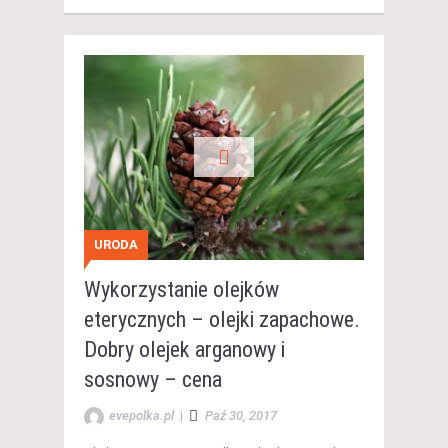
URODA
Wykorzystanie olejków
eterycznych – olejki zapachowe.
Dobry olejek arganowy i
sosnowy – cena
evepolka.pl
|
Paź 30, 2017